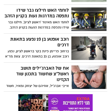
לוחמי האש חילצו גבר שידו
נתפסה במדרגות נעות בקניון הזהב
לוחמי האש מאיגוד 'ראשון לציון', חילצו גבר
שידו נתפסה במדרגות הנעות בקניון הזהב.
צוות מד"א 'איילון', העניק לפצוע סיוע רפואי
ומצבו מוגדר קל.
רוכב אופנוע בן 23 נפצע בתאונת
דרכים
ברחוב פריימן פינת בקר בראשון לציון, נפגע
רוכב אופנוע בן 23 בתאונת דרכים. צוות מד"א
מרחב 'איילון', העניק לפצוע סיוע רפואי ופינה
אח של האברג'ילים תושב
ראשל"צ שחשוד בתכנון שוד
הקזינו
אייבי אברג'יל, אחיהם של יצחק ומאיר, חשוד
במעורבות בתכנון שוד קזינו בהרצליה פיתוח.
חשודים אחרים נעצרו בחצר בית בנו של
ארקדי גאידמק