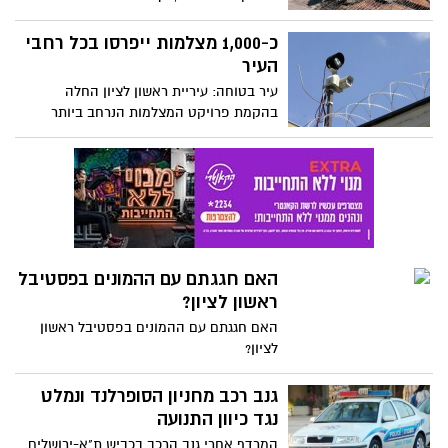
התכנון ממשיכים להתמהמה בכל הקשור
לאישורי תוכנית לחיזוק מבנים מפני רעידות
כ-1,000 מצלמות ייפרסו בכל רחבי
אדמה
העיר
עיר בטוחה: עיריית ראשון לציון החלה
בהקמת פרויקט המצלמות הנרחב ביותר
בישראל. כ-1,000 מצלמות שייפרסו ברחבי
העיר ויעבירו מידע למוקד העירוני.
האם חגגתם עם ההמונים בפסטיבל
ראשון לציון?
האם חגגתם עם ההמונים בפסטיבל ראשון
לציון?
גנב רכב מחניון הסופרלנד ונמלט
נגד כיוון התנועה
המרדף אחרי גנב הרכב בכביש ת"א-ירושלים