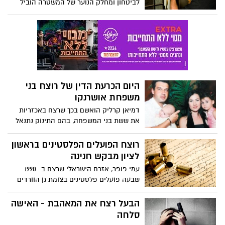
לביטחון ומחלק הנוער של המשטרה הוביל
לתפיסתם של שני פורצים
היום הכרעת הדין של רוצח בני
משפחת אושרנקו
דמיאן קרליק הואשם בכך שרצח באכזריות
את ששת בני המשפחה, בהם התינוק נתנאל
שאת גולגולתו רוצץ. אם יורשע, תדרוש
המדינה לגזור עליו 6 מאסרי עולם מצטברים
רוצח הפועלים הפלסטינים בראשון
לציון מבקש חנינה
עמי פופר, אזרח הישראלי שרצח ב- 1990
שבעה פועלים פלסטינים בצומת גן הוורדים
בראשון לציון, ונידון למאסר עולם, פנה אתמול
אל נשיא המדינה שמעון פרס בבקשת חנינה.
הבעל רצח את המאהבת - האישה
סלחה