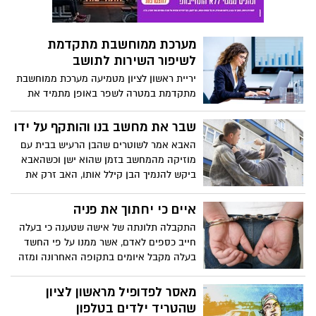
מערכת ממוחשבת מתקדמת
לשיפור השירות לתושב
יריית ראשון לציון מטמיעה מערכת ממוחשבת
מתקדמת במטרה לשפר באופן מתמיד את
השירות לתושב
שבר את מחשב בנו והותקף על ידו
האבא אמר לשוטרים שהבן הרעיש בבית עם
מוזיקה מהמחשב בזמן שהוא ישן וכשהאבא
ביקש להנמיך הבן קילל אותו, האב זרק את
המחשב ושבר אותו
איים כי יחתוך את פניה
התקבלה תלונתה של אישה שטענה כי בעלה
חייב כספים לאדם, אשר ממנו על פי החשד
בעלה מקבל איומים בתקופה האחרונה ומזה
כיומיים חלה עלייה ברמת האיום והוא אף
התקשר אליה ואיים כי יחתוך את פניה...
מאסר לפדופיל מראשון לציון
שהטריד ילדים בטלפון