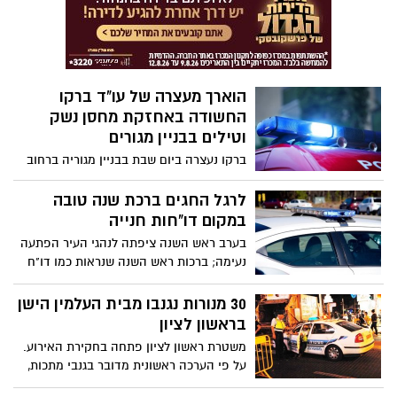
הוארך מעצרה של עו"ד ברקו
החשודה באחזקת מחסן נשק
וטילים בבניין מגורים
ברקו נעצרה ביום שבת בבניין מגוריה ברחוב
שלמה קפלינסקי בראשון לציון, לאחר
שבפשיטת המשטרה על מחסן בבניין גילו
לרגל החגים ברכת שנה טובה
החוקרים תחמושת רבה, הכוללת טילי לאו,
במקום דו"חות חנייה
אקדחים ולבנת חבלה.
בערב ראש השנה ציפתה לנהגי העיר הפתעה
נעימה; ברכות ראש השנה שנראות כמו דו"ח
חנייה הונחו על שמשות הרכבים החונים.
30 מנורות נגנבו מבית העלמין הישן
בראשון לציון
משטרת ראשון לציון פתחה בחקירת האירוע.
על פי הערכה ראשונית מדובר בגנבי מתכות,
שפשטו על בית העלמין והסירו את בתי