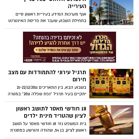
העירייה
אגף מערכות המידע בעיריית ראשון סיים
בתחילת השבוע שעבר את פריסת האינטרנט
האלחוטי המורחב בבניין העירייה.
תרגיל עירוני להתמודדות עם מצב
חירום
בשבוע הבא, בין התאריכים 21-22/12/2011
יתקיים בעיר תרגיל "נפת שפלה 2011" במטרה
לתרגל ולשפר את מוכנותה של עיריית ראשון
לציון להתמודדות עם מצבי חירום, בשיתוף
18 חודשי מאסר לתושב ראשון
פעולה עם כוחות פיקוד העורף.
לציון שהטריד מינית ילדים
בית המשפט גזר 18 חודשי מאסר על תושב
ראשון לציון, בן 54, שהודה והורשע במסגרת
הסדר טיעון, בביצוע מעשים מגונים בשלושה