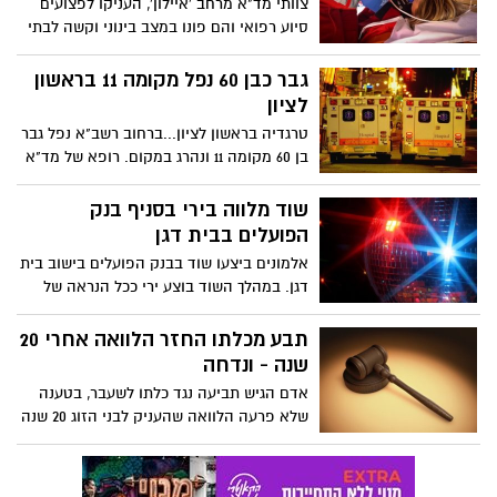
צוותי מד"א מרחב 'איילון', העניקו לפצועים
סיוע רפואי והם פונו במצב בינוני וקשה לבתי
החולים 'אסף הרופא' בצריפין ו'שיבא'
בתל-השומר.
גבר כבן 60 נפל מקומה 11 בראשון
לציון
טרגדיה בראשון לציון...ברחוב רשב"א נפל גבר
בן 60 מקומה 11 ונהרג במקום. רופא של מד"א
'איילון' קבע את מותו.
שוד מלווה בירי בסניף בנק
הפועלים בבית דגן
אלמונים ביצעו שוד בבנק הפועלים בישוב בית
דגן. במהלך השוד בוצע ירי ככל הנראה של
כדורי סרק מאקדח דמי. לפי שעה לא ברור
אם ישנם נפגעים ולמקום הוקפצו כוחות
תבע מכלתו החזר הלוואה אחרי 20
גדולים של מד"א
שנה - ונדחה
אדם הגיש תביעה נגד כלתו לשעבר, בטענה
שלא פרעה הלוואה שהעניק לבני הזוג 20 שנה
קודם לכן....