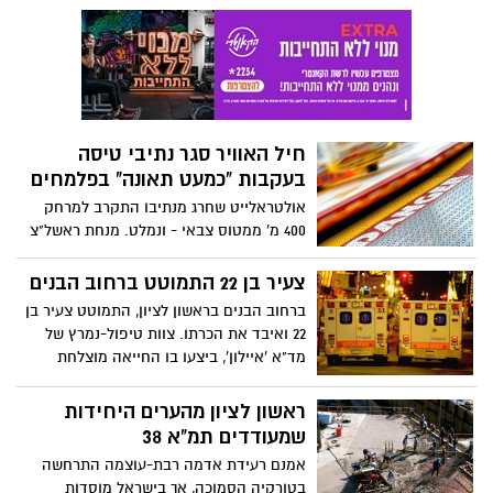
המשטרה הגיעו עוד ועוד טלפונים של אזרחים
מבוהלים.
חיל האוויר סגר נתיבי טיסה
בעקבות "כמעט תאונה" בפלמחים
אולטראלייט שחרג מנתיבו התקרב למרחק
400 מ' ממטוס צבאי - ונמלט. מנחת ראשל"צ
הושבת, ו-450 הטייסים האזרחיים במקום
טוענים ל"ענישה קולקטיבית"
צעיר בן 22 התמוטט ברחוב הבנים
ברחוב הבנים בראשון לציון, התמוטט צעיר בן
22 ואיבד את הכרתו. צוות טיפול-נמרץ של
מד"א 'איילון', ביצעו בו החייאה מוצלחת
שבסיומה הוא פונה לבית החולים 'אסף
הרופא'
ראשון לציון מהערים היחידות
שמעודדים תמ"א 38
אמנם רעידת אדמה רבת-עוצמה התרחשה
בטורקיה הסמוכה, אך בישראל מוסדות