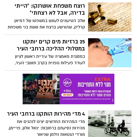
ילדים מחוץ לבית כנסת בראשון לציון.
רוצח משפחת אושרנקו: "הייתי
בדירה, אבל לא רצחתי"
שלב הטיעונים לעונש במשפטו של דמיאן
קרליק, שהורשע ברצח את ששת בני משפחת
אושרנקו, נפתח היום בבית המשפט המחוזי
בפתח תקווה. בפרקליטות מבקשים לגזור 6
25 ברזיות מים קרים יותקנו
מאסרי עולם מצטברים על קרליק.
במסלולי ההליכה ברחבי העיר
במסגרת מאמציה של עיריית ראשון לציון
לעודד פעילות גופנית בקרב תושבי העיר,
במהלך השנה הקרובה יותקנו 25 ברזיות
נוספות של מים קרים במסלולי ההליכה
בראשון לציון.
4 מדי מהירות הותקנו ברחבי העיר
מדי המהירות החדשים יציגו לנהגים את
מהירות נסיעתם ברחובות: יגאל אלון, פריימן,
מורדי הגטאות וזלמן שניאור