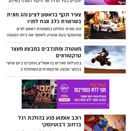
יתקיים בעיר תרגיל של פיקוד העורף בשילוב
עיריית ראשון לציון וכוחות החירום..
צעיר תקף בראשון לציון נהג מונית
בשרשרת כלב ונגח לפניו
נהג מונית התלונן במשטרת ראשון לציון
שהותקף בעת שהגיע לאסוף את ביתו הקטנה
מחברתה, הגיע בחור צעיר עם כלב, תקף אותו
בנגיחה, שבר את חלון מוניתו בעזרת שרשרת
משטרה ומתנדבים במבצע מעצר
הכלב ונמלט מהמקום..
טרקטורונים
בפעילות סופ"ש בראשל"צ,התקיים ביום שישי
בבוקר מבצע טרקטורונים,השתתפו 2
שוטרים,ו-7 מתנדבים מיחידת הג'יפים,באזור
מזרח העיר,וכן בחוף פלמחים נעצרו 2
טרקטורונים
רוכב אופנוע פגע בהולכת רגל
ברחוב ז'בוטינסקי