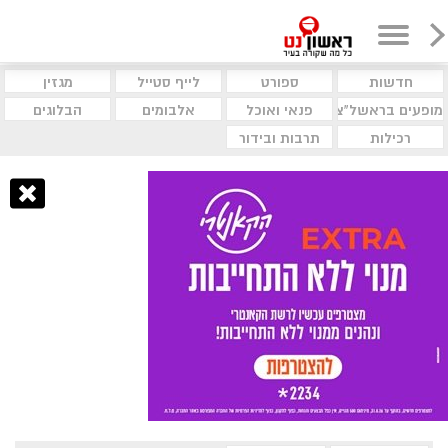
חדשות
ספורט
לייף סטייל
מגזין
מופעים בראשל"צ
פנאי ואוכל
אלבומים
הבלוגים
רכילות
תרבות ובידור