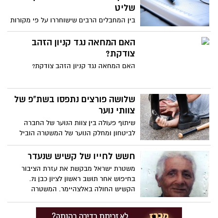
שליט
בין המחבלים הרבים שישוחררו על פי מקורות
פלסטינים גם וואליד אנג'ס שהעביר מטענים
ומתאבדים שהשתתפו לפיגוע במועדון
האם המחאה נגד קניון הזהב
השפילד בראשון לציון. נגזרו עליו 26 מאסרי
צודקת?
עולם.
האם המחאה נגד קניון הזהב צודקת?
שלושה פורצים נתפסו בשת"פ של
צוותי נוער
שיתוף פעולה בין צוות הנוער של החברה
לביטחון ומחלק הנוער של המשטרה הוביל
לתפיסתם של שלושה פורצים.
חשש לחייו של קשיש שנעדר
משטרת ישראל מבקשת את עזרת הציבור
בחיפוש אחר תושב ראשון לציון כבן 71.
הקשיש החולה באלצהיימר. המשטרה
מעריכה כ י קיים חשש ממשי לשלומו של
הנעדר ומבקשת את עזרת הציבור.