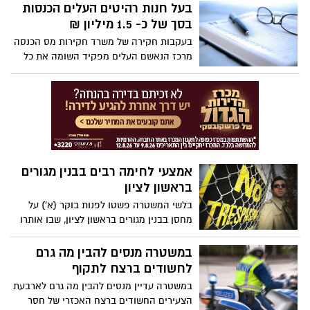
המנורה.
בעל חנות רהיטים העלים הכנסות
בסך של כ- 1.5 מיליון ₪
בעקבות חקירה של משרד חקירות מס הכנסה
מרכז הנאשם העלים מפקיד השומה את כל
הכנסותיו בסכום לא ידוע, ולא פחות מ-
1,470,000 ₪.
אמצעי לחימה רבים בבנין מגורים
בראשון לציון
בלשי המשטרה פשטו לפנות בוקר (א') על
מחסן בבנין מגורים בראשון לציון, שבו אותרו
אמצעי לחימה רבים. עקב כך, נעצרה עורכת
הדין ליאורה ברקו בחשד כי הפכה את המחסן
במשטרה מנסים להבין מה גרם
לימ"ח של אחד מארגוני הפשיעה בישראל.
לחשודים ברצח לתקוף
במשטרה עדיין מנסים להבין מה גרם לארבעת
הצעירים החשודים ברצח האכזרי של חסר