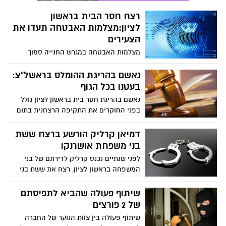
רצח חסר הבית בראשון
לציון:מצלמות האבטחה תעדו את
הצעירים
מצלמות האבטחה במגרש החנייה סמוך
למועדון בו בילו שלושת החשודים בערב ראש
השנה לא משאירות מקום לספק. כך השאירו
נאשם בהריגת ההומלס בראשל"צ:
הצעירים את הפצוע לדמם במגרש חנייה...
בעטנו בכל הגוף
נאשם בהריגת חסר בית בראשון לציון גולל
בפני החוקרים את התקיפה הרצחנית בתום
בילוי רווי אלכוהול. "אחד הנאשמים נתן יותר
מכות מהשני...
דמיאן קרליק הורשע ברצח ששת
בני משפחת אושרנקו
לפני שנתיים נכנס קרליק לדירתם של בני
המשפחה בראשון לציון, רצח את ששת בני
המשפחה והצית את הבית. הבוקר הוא
הורשע בשישה סעיפי רצח, בשוד ובגניבה.
שיתוף פעולה שהביא לתפיסתם
של 2 פורצים
שיתוף פעולה בין צוות הנוער של החברה