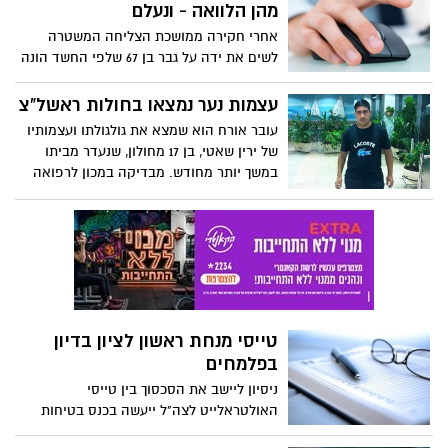
מהן הלוואה - ונעלם
אחרי חקירה ממושכת הצליחה המשטרה
לשים את ידה על גבר בן 67 שלפי החשד הונה
עשרות קורבנות, בהן אלמנות וגרושות, שלכד
ברשתו באתרי היכרויות.
עצמות נער נמצאו בחולות ראשל"צ
עובר אורח הוא שמצא את גולגולתו ועצמותיו
של ירין שאטי, בן 17 מחולון, שנעדר מביתו
במשך יותר מחודש. מבדיקה במכון לרפואה
משפטית עולה כי הוא נורה בראשו מטווח
קצר.
טייסי מנחת ראשון לציון בדיון
בפלמחים
ניסיון ליישב את הסכסוך בין טייסי
האולטראלייט לצה"ל ייעשה בכנס בטיחות
ראשון בבסיס חיל האוויר בפלמחים.