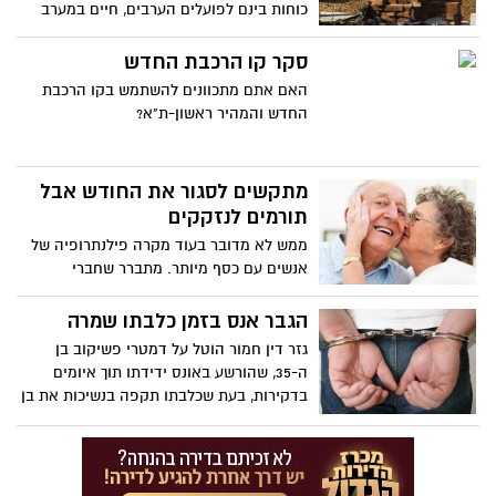
כוחות בינם לפועלים הערבים, חיים במערב
ראשון לציון מאות פועלים סינים.
סקר קו הרכבת החדש
האם אתם מתכוונים להשתמש בקו הרכבת
החדש והמהיר ראשון-ת"א?
מתקשים לסגור את החודש אבל
תורמים לנזקקים
ממש לא מדובר בעוד מקרה פילנתרופיה של
אנשים עם כסף מיותר. מתברר שחברי
הקבוצה בעצמם מתקשים לסגור את החודש.
הגבר אנס בזמן כלבתו שמרה
גזר דין חמור הוטל על דמטרי פשיקוב בן
ה-35, שהורשע באונס ידידתו תוך איומים
בדקירות, בעת שכלבתו תקפה בנשיכות את בן
זוגה.