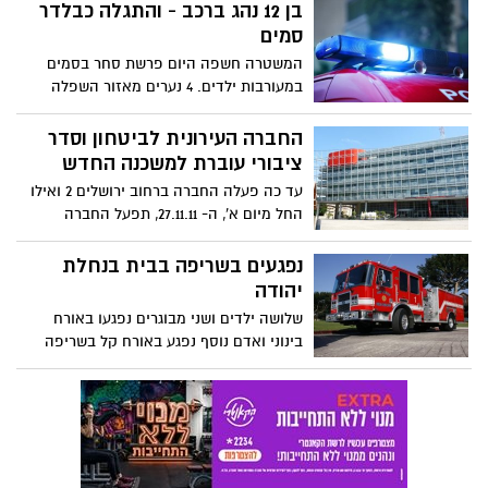
בן 12 נהג ברכב - והתגלה כבלדר
סמים
המשטרה חשפה היום פרשת סחר בסמים
במעורבות ילדים. 4 נערים מאזור השפלה
נעצרו בחשד ששימשו בלדרים בעסקות סמים
עם קטינים. אחד הנערים, בן 12.
החברה העירונית לביטחון וסדר
ציבורי עוברת למשכנה החדש
עד כה פעלה החברה ברחוב ירושלים 2 ואילו
החל מיום א', ה- 27.11.11, תפעל החברה
ממשכנה החדש ברחוב ז'בוטינסקי 61 , המבנה
הישן של תחנת המשטרה.
נפגעים בשריפה בבית בנחלת
יהודה
שלושה ילדים ושני מבוגרים נפגעו באורח
בינוני ואדם נוסף נפגע באורח קל בשריפה
שפרצה בבית ברחוב לוז בשכונת נחלת יהודה
בראשון לציון.