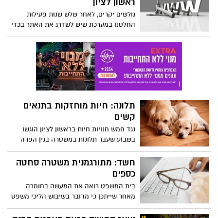
ראשון לציון
גולשים יקרים, לאחר שלש שנות פעילות
החלטנו במערכת שיש לשדרג את האתר בכדי
להציג בפניכם חוויית גלישה משודרגת.
תלונה: חיות מוחזקות בתנאים
קשים
נגד חמש חנויות חיות בראשון לציון הוגשו
בשבוע שעבר תלונות במשטרה בגין הפרה
לכאורה של חוק צער בעלי חיים. המתלוננת,
עמותת אנונימוס.
חשד: מתורגמנית משטרה סחטה
כספים
בית המשפט רואה את המעשה בחומרה
מאחר שייתכן כי מדובר בשיבוש הליכי משפט
של המתורגמנית.