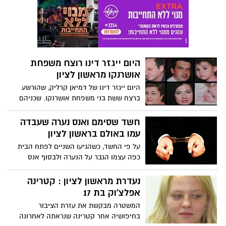
במנהל עסקים-מערכות מידע ומחשבים
מאוניברסיטת תל אביב ותואר שני נוסף M.A
במדעי היהדות ממכון שכטר ללימודי היהדות
בירושלים.
היום ייגזר דינו רוצח משפחת
אושרנקו מראשון לציון
היום ייגזר דינו של דמיאן קרליק, שהורשע
ברצח ששת בני משפחת אושרנקו. שכניהם
עוד זוכרים כיצד ניקו את דמם, במועדון
שניהלו לא שוכחים: "לא נותנים לרוצח לסיים
חשד שסימם ואנס נערה שעבדה
גם את זה"
עמו באולם בראשון לציון
על פי החשד, כשהגיעו השניים לפתח הבית
כפה עצמו הגבר על הנערה ולבסוף אנס
אותה. לאחר מכן חזר לביתו שבעיר, ואילו
הצעירה התקשרה והגישה תלונה במשטרה.
נעדרת מראשון לציון : קטרינה
אפלצ'וק בת 17
המשטרה מבקשת את עזרת הציבור
בחיפושיה אחר קטרינה שנראתה לאחרונה