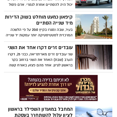
יכול היה להסתיים אחרת לגמרי. אדם פסול
נהיגה שגנב רכב מחניון הסופרלנד, ניסה
בתחילה להימלט אבל כשהבין שהוא עומד
קיפאון כמעט מוחלט בשוק הדירות
להיעצר הסתובב - ונמלט בנסיעה נגד כיוון
מיד שנייה הסתיים
התנועה.
בעיר, שבה נסגרו בקיץ 2010 על פי הלשכה
המרכזית לסטטיסטיקה יותר עסקות יד שנייה
מבכל עיר במרכז הארץ, היה מדובר בקיץ 2011
במתחם נדל"ני מת.
עובדים זרים דקרו אחד את השני
שני עובדים זרים מאריתריאה, כבני 25, דקרו
הערב (שבת) האחד את השני ברחוב בקר
בראשון לציון. אחד מהם פצוע באורח קשה
והשני באורח בינוני.
המחבל במועדון השפילד בראשון
לציון עלול להשתחרר בעסקת