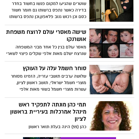
שוטרים שהגיעו למקום פגשו בחשוד בחדר
בדירה כאשר נתפס ברשותו גם חומר חשוד
כסם וכן רכוש גנוב פלאפון,וכן נתפס ברשותו
אופניים שנגנבו קודם משכן של ההורים של
החשוד
שישה מאסרי עולם לרוצח משפחת
אושרנקו
מאסר עולם בגין כל אחד מבני המשפחה
שנרצח ישלם מאות אלפי שקלים פיצוי לשארי
הנרצחים ביהמ"ש: הרוצח דמיאן קרליק איבד
כל צלם אנוש
סוחר חשמל עלה על העוקץ
שלושה ערבים תושבי עזריה, הזמינו מסוחר
מוצרי חשמל ישראלי, תושב ראשון לציון,
עשרות מוצרי חשמל בשווי מאות אלפי
שקלים....
תמי כהן מונתה לתפקיד ראש
מינהל אמרכלות בעיריית בראשון
לציון
כהן (55) הינה בעלת תואר ראשון
B.Sc.במתמטיקה-מחשבים, תואר שני M.B.A