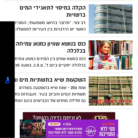
הקלה במיסוי לתאגידי המים
ברשויות
דב צור: "מדובר בהישג משמעותי, המוכיח כי
כאשר יש הידברות בין העיריות לממשלה
אפשר להגיע להסכמות".
כנס בנושא שוויון כמנוע צמיחה
בכלכלה
כנס בנושא שוויון בין המינים כמנוע צמיחה
בכלכלה יתקיים ביום ד', 3.8.11, בשעה 8:30,
באולם בית לבנים בראשון לציון.
השקעות שיא בתשתיות מים וביוב
שנת 2011 - שנת שיא בהשקעה בשדרוג
תשתיות המים והביוב בעיר. העבודות כוללות
גם סלילה מחדש של הכבישים בהם הוחלפו
התשתיות.