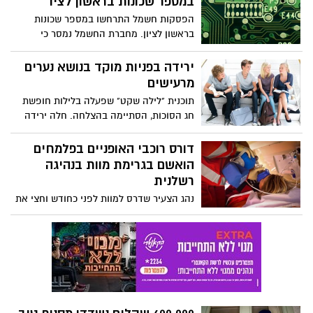
במספר שכונות בראשון לציו
הפסקות חשמל התרחשו במספר שכונות
בראשון לציון. מחברת החשמל נמסר כי
"בעקבות תקלה בקו מתח עליון אשר אירעה
באזור ראשון לציון, בשעה 15:20, יש הפסקת
ירידה בפניות מוקד בנושא נערים
חשמל במספר שכונות בעיר.
מרעישים
תוכנית "לילה שקט" שפעלה בלילות חופשת
חג הסוכות, הסתיימה בהצלחה. חלה ירידה
של 30% בפניות מוקד בנושא נערים מרעישים,
בהשוואה לשנת 2009.
דורס רוכבי האופניים בפלמחים
הואשם בגרימת מוות בנהיגה
רשלנית
נהג הצעיר שדרס למוות לפני כחודש וחצי את
רוכבי האופניים שלום גרוסמן ויצחק סימון
סמוך לנחל שורק הואשם בגרימת מוות בנהיגה
רשלנית ועבירות נוספות. בכתב ה