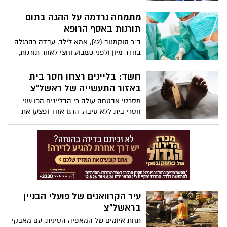
הבית בראשון לציון להתנפל עליו באלימות
קשה כל כך...
מתמחה נרדמה על ההגה בתום
תורנות באסף הרופא
ד"ר סוקמנוב (42), אמא לילד, עבדה כהרגלה
בחדר מיון ולפני כשבוע וחצי לאחר תורנות,
בדרך חזרה לביתה עברה תאונת דרכים.
חשד: בליינים רצחו חסר בית
באזור התעשייה של ראשל"צ
מסרטי אבטחה עולה כי הבליינים הכו שני
חסרי בית ללא סיבה, הרגו אחד ופצעו את
האחר בינוני. שניים נעצרו.
עיר הקרוואנים של פועלי הבניין
בראשל"צ
תחת איומים של המאפיה הסינית, עם מאבקי