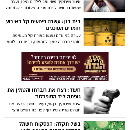
איגור שירוקיך, נשוי ואב לילדים מיפו, נעצר
שלשום בחשד לרצח מרינה פיגורוב - שגופתה
נמצאה בחולות ראשל"צ לפני כשלושה
חודשים.
בית דגן: עשרה פצועים קל באירוע
חומרים מסוכנים
עשרה בני אדם נפגעו באורח קל משאיפת
חומרי הדברה סמוך לחממות, בבית דגן. לוחמי
האש מאיגוד 'ראשון לציון' מנסים לאתר
הדליפה.
חשד: רצח את חברתו והטמין את
גופתה ליד הסופרלנד
איגור שירוקיך, בן 36, נעצר בחשד שרצח את
חברתו מרינה סיגורוף לפני כחודשיים וחצי
והטמין את גופתה בחולות ראשון לציון. מעצרו
הוארך בשבעה ימים.
בשל תקלה: הפסקות חשמל