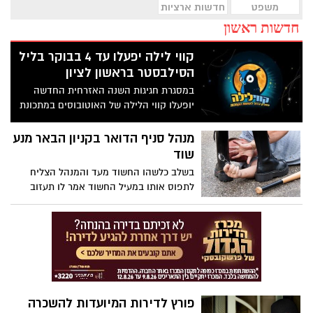
משפט
חדשות ארציות
חדשות ראשון
קווי לילה יפעלו עד 4 בבוקר בליל
הסילבסטר בראשון לציון
במסגרת חגיגות השנה האזרחית החדשה
יופעלו קווי הלילה של האוטובוסים במתכונת
ארוכה עד 4 בבוקר. השר כץ: "קווי הלילה הם
פתרון אידיאלי ובטוח לצעירים החוגגים"
מנהל סניף הדואר בקניון הבאר מנע
שוד
בשלב כלשהו החשוד מעד והמנהל הצליח
לתפוס אותו במעיל החשוד אמר לו תעזוב
אותי וקח את הכסף וזרק לעברו את השקית
ונמלט ממנו....
פורץ לדירות המיועדות להשכרה