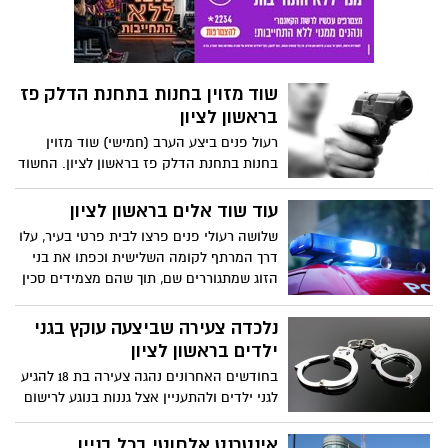
שוד מזוין בחנות בתחנת הדלק פז
בראשון לציון
רעול פנים ביצע הערב (חמישי) שוד מזוין
בחנות בתחנת הדלק פז בראשון לציון. החשוד
בביצוע המעשה איים על המתדלק בנשק חם,
נטל סכום כסף בלתי ידוע ומוצרים ונמלט
עוד שוד אלים בראשון לציון
מהמקום.
שלושה רעולי פנים פרצו לבית פרטי בעיר, עלו
דרך המרתף לקומה השלישית וכפתו את בני
הזוג שמתגוררים שם, תוך שהם מצמידים סכין
לגרונה של האישה.
נלכדה צעירה שביצעה עוקץ בגני
ילדים בראשון לציון
בחודשים האחרונים נהגה צעירה בת 18 להגיע
לגני ילדים ולהתעניין אצל גננות בנוגע לרישום
בנה כביכול לגן. בזמן שאלו ניגשו להביא לה
שתייה, ניצלה זאת וגנבה את תיקיהן.
אינטרנט אלחוטי בכל בניין