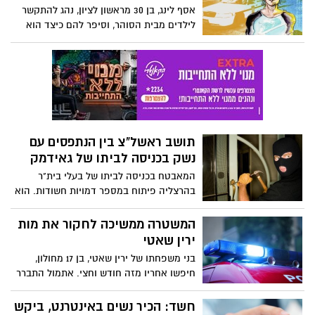
אסף לינג, בן 30 מראשון לציון, נהג להתקשר
לילדים מבית הסוהר, וסיפר להם כיצד הוא
מאונן. כשסירבו לשתף פעולה ואמרו שלא
יתפשטו, איים לרצוח אותם: "אני יודע היכן
אתם גרים"
תושב ראשל"צ בין הנתפסים עם
נשק בכניסה לביתו של גאידמק
המאבטח בכניסה לביתו של בעלי בית"ר
בהרצליה פיתוח במספר דמויות חשודות. הוא
מיהר להזעיק את המשטרה ולמקום הגיעו
שוטרי סיור ומתנדבים של המשמר האזרחי של
המשטרה ממשיכה לחקור את מות
משטרת גלילות.
ירין שאטי
בני משפחתו של ירין שאטי, בן 17 מחולון,
חיפשו אחריו מזה חודש וחצי. אתמול התברר
להם ולמשטרה כי ירין נרצח בירייה בראשו
ונקבר בחולות ראשון-לציון.
חשד: הכיר נשים באינטרנט, ביקש