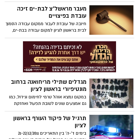
לפני 4 חודשים. גובהה 160 ס"מ, עיניה בהירות
ושערה בלונדיני. על אפה היא עונדת נזם
מעבר מראשל"צ לבת-ים זיכה
עובדת בפיצויים
חיובה של עובדת לעבור ממקום עבודה הסמוך
לבית בראשון לציון למקום עבודה בבת-ים,
מהווה הרעת תנאים המזכה אותה בפיצויי
פיטורים למרות שהתפטרה.
מגדלים שתילי מריחואנה ברחוב
מונטיפיורי בראשון לציון
במקום נמצא אוהל טרמי לחימום וגידול, כמו
גם אמצעים שונים לטובת תפעול ואחזקת
המעבדה. סה"כ נתפסו כ- 30 שתילים , שתילי
בייבי ומוצגים שונים .
תרגיל של פיקוד העורף בראשון
לציון
בימים ד'-ה' בין התאריכים 21-22/12/2011