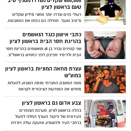
600,000 שקלים נשדדו מסניף טיב
טעם בראשון לציון
רעולי פנים שדדו יותר מחצי מיליון שקלים
מ"טיב טעם". תחילה הם כפתו את המאבטח,
ואחר כך רוקנו לתוך תיק 600,000 שקלים
באיומי אקדח - ונמלטו
כתבי אישון כנגד הנאשמים
בהריגת חסר הבית בראשון לציון
שני קטינים ובגיר בן 18 מואשמים בהריגת חסר
הבית ולדימיר ספיבק לפני כחודש בראשל"צ.
לפי כתב האישום, השלושה החליטו להתעמת,
התנפלו עליהם ובעטו בראשם.
עצרת מחאה המוניות בראשון לציון
במוצ"ש
מטה המאבק החברתי מנסה השבוע להעלות
מחדש את המודעות הציבורית לקראת
ההפגנות שיתקיימו במוצאי שבת. מובילי
המחאה מוסרים עוד כי "לאחר יותר מ-100 ימי
צבע אדום גם בראשון לציון
מחאה, אנחנו מחריפים את המאבק וחוזרים
בהלה בראשון לציון: מערכת הצופרים
לרחובות.
העירונית של פיקוד העורף החלה לפעול
ברחבי העיר ולהשמיע אזעקה עולה ויורדת.
במשטרה בודקים את האירוע. למקודי