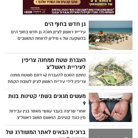
גן חדש בחוף הים
עיריית ראשון לציון חנכה גן חדש בחוף הים
בהשקעה של 4 מיליון לרווחת התושבים
העברת שטח ממחנה צריפין
לעיריית ראשל"צ
נחתם הסכם להעברת 42 דונם משטח מחנה
צריפין לידי עיריית ראשון לציון לטובת הקמת
פארק- בשורה מצוינת לשנה החדשה לתושבי
מזרח העיר.
מעשים מגונים בשתי קטינות בנות
9
אחרי שריצה בעבר עונשי מאסר בגין עבירות
מין כנגד קטינים, הואשם תושב ראשל"צ
בתקיפה נוספת, של שתי ילדות בנות תשע.
ברוכים הבאים לאתר המשודרג של