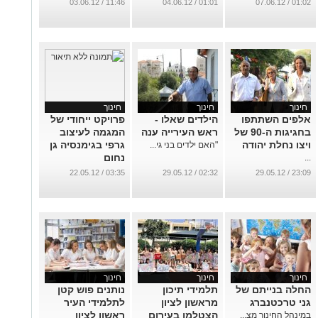
11:46 / 03.06.12
01:01 / 04.06.12
01:02 / 07.06.12
חינוך
חינוך
חינוך
אלפים השתתפו
הילדים שאלו -
פרויקט ייחודי של
בחגיגות ה-90 של
ראש העירייה ענה
המגמה לעיצוב
ויצו נחלת יהודה
גרפי בגימנסיה גן
"האם ילדים בני גי...
נחום
...
...
03:35 / 22.05.12
02:32 / 29.05.12
23:09 / 29.05.12
חינוך
חינוך
חינוך
החלה בנייתם של
תלמידי תיכון
נותנים פוש קטן
גני טרכטנברג
מראשון לציון
לתלמידי העיר
הצטלמו בעירום
ראשון לציון
במינהל החינוך מצ...