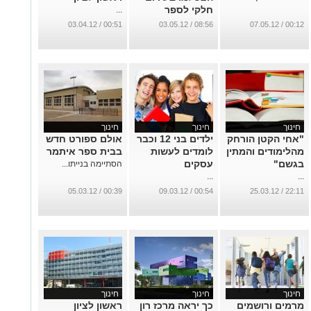
חלקי לספר
...
המחזור
00:51 / 03.04.12
08:56 / 03.05.12
00:12 / 07.05.12
...
חינוך
חינוך
חינוך
"אחי הקטן הורחק
ילדים בני 12 וכבר
אולם ספורט חדש
מהלימודים והמתין
לומדים לעשות
בבית ספר איתמר
בגשם"
עסקים
הסתיימה בנייתו...
...
...
00:39 / 05.03.12
00:54 / 09.03.12
22:11 / 25.03.12
חינוך
חינוך
חינוך
מרמים ורושמים
כך יראה מרכז רון
ראשון לציון