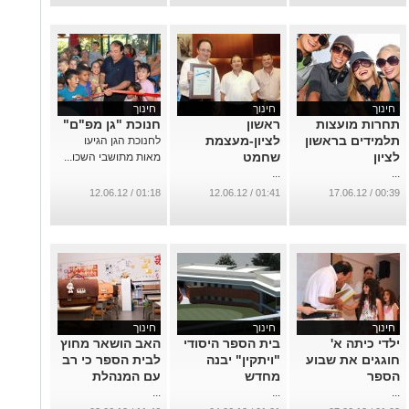
חינוך
חינוך
חינוך
תחרות מועצות
ראשון
חנוכת "גן מפ"ם"
תלמידים בראשון
לציון-מעצמת
לחנוכת הגן הגיעו
לציון
שחמט
מאות מתושבי השכו...
...
...
01:18 / 12.06.12
01:41 / 12.06.12
00:39 / 17.06.12
חינוך
חינוך
חינוך
ילדי כיתה א'
בית הספר היסודי
האב הושאר מחוץ
חוגגים את שבוע
"ויתקין" יבנה
לבית הספר כי רב
הספר
מחדש
עם המנהלת
...
...
...