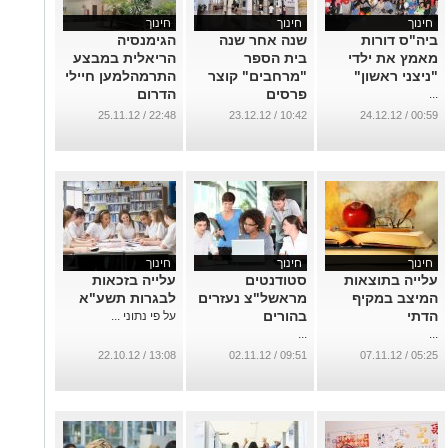
חינוך
חינוך
חינוך
ביה"ס דורות
שנה אחר שנה
הגימנסיה
מאמץ את ילדי
בית הספר
הריאלית במבצע
"ניצני ראשון"
"מרחבים" קוצר
התרמהלמען חיילי
פרסים
הדרום
...
...
...
22:48 / 25.11.12
10:42 / 23.12.12
00:59 / 24.12.12
חינוך
חינוך
חינוך
ע​לייה בתוצאות
סטודנטים
עלייה בזכאות
המיצב במקיף
מראשל"צ נעזרים
לבגרות תשע"א
הדתי
בהורים
על פי נתוני ...
...
...
13:08 / 22.10.12
09:51 / 02.11.12
05:25 / 07.11.12