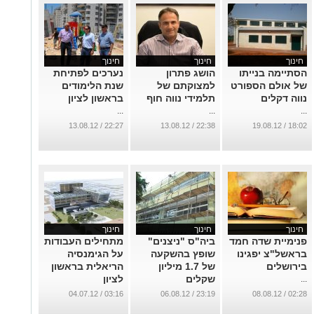
חינוך
חינוך
חינוך
הסתיימה בנייתו
הושג פתרון
נערכים לפתיחת
של אולם הספורט
למצוקתם של
שנת הלימודים
נווה דקלים
תלמידי נווה חוף
בראשון לציון
...
...
...
22:27 / 13.08.12
22:38 / 13.08.12
18:02 / 19.08.12
חינוך
חינוך
חינוך
פנימיית שדה חמד
ביה"ס "ניצנים"
מתחילים העבודות
בראשל"צ יפגינו
שופץ בהשקעה
על הגימנסיה
בירושלים
של 1.7 מיליון
הריאלית בראשון
שקלים
לציון
...
...
...
03:16 / 04.07.12
23:19 / 06.08.12
02:28 / 08.08.12