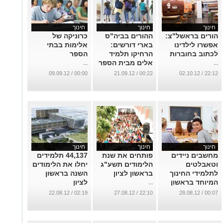
חינוך
חינוך
חינוך
הורים בראשל"צ:
ההורים בביה"ס
כרוניקה של
אפשרו לילדינו
בארי דורשים:
אלימות בבתי
לכתוב בחוברות
הרחיקו תלמיד
הספר
אלים מבית הספר
...
...
...
00:00 / 09.09.12
00:22 / 21.09.12
22:12 / 02.10.12
חינוך
חינוך
חינוך
מחשבים ניידים
פותחים את שנת
44,137 תלמידים
וטאבלטים
הלימודים תשע"ג
יחלו את הלימודים
לתלמידי החינוך
בראשון לציון
השנה בראשון
המיוחד בראשון
לציון
...
לציון
...
02:19 / 22.08.12
22:10 / 27.08.12
00:07 / 28.08.12
...