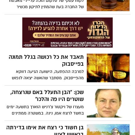
לקוח עסקי של סלקום הוכה על-ידי מאבטח
של החברה בעת שהמתין לתיקון מכשיר
הטלפון הנייד שלו בתחנת שירות, ובית הדין
האזורי לעבודה בתל-אביב הכיר באחרונה
באירוע כ"תאונת עבודה", לצורך קבלת פיצויים
מהביטוח הלאומי.
תאבד את כל רכושה בגלל תמונה
בפייסבוק
למרבה ההפתעה, הישועה הגיעה דווקא
מהפייסבוק. מסתבר שהאשה יצאה לנפוש
ביוון, ובמהלך החופשה החלה לנהל רומן עם
גבר ישראלי, הצעיר ממנה בעשר שנים לפחות.
שכן: "הבן התעלל באם שנרצחה,
שוטרים היו פה והלכו"
מעצרו של ויקטור צ'רניש הוארך בתשעה ימים
בחשד לרצח אמו, נינה. במשטרה ממתינים
לתוצאות הנתיחה לקביעת סיבת המוות.
השכן: "באו לפה בעבר שוטרים כמה פעמים
בן חשוד כי רצח את אימו בדירתה
ולא עשו כלום"
בראשון לציון