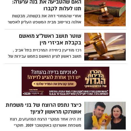
המואשם בין היתר כי הזהיר בעל בתי בושת
האם שהטביעה את בנה ערערה:
מפני פשיטות משטרה. בתמורה לכך קיבל
תנו לעלות לקברו
טובות הנאה כמו בגדים, בושם, ואפילו אביזרי
אחרי שהמחוזי דחה את בקשתה, מבקשת
מין
אולגה בוריסוב מבית המשפט העליון לאפשר
לה לעלות לקברו של הבן אלון כדי שתוכל
להשתקם. בנוסף, היא דורשת להחזירה
שוטר תושב ראשל"צ מואשם
למסגרת החינוכית בכלא
בקבלת אביזרי מין
רכז מודיעין ביחידה המרכזית בתל אביב ,
תושב ראשון לציון הואשם בחמש עבירות של
שוחד, שיבוש מהלכי משפט והפרת אמונים.
בין היתר, נטען, הוא נהג להזהיר בעלי בתי
בושת מפני פשיטות משטרתיות
כיצד נתפס הרוצח של בני משפחת
אושרנקו מראשון לציון?
זה היה אחד ממקרי הרצח המזעזעים, רצח
משפחת אושרנקו באוקטובר 2009. חוקרי