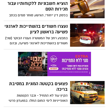
הוציא חשבוניות ללקוחותיו עבור
מכירות הסם
בפסק דין ייחודי, הורשע סוחר סמים בכתב
אישום אחד הן בעבירות סחר והן בעבירות מס
טכניות ובהן אי הודעה על פתיחת עסק, אי
נעצרו חשודים בהשתייכות לארגוני
הגשת דוחות ואי ניהול ספרים לגבי הפעילות
פשיעה בראשון לציון
העסקית של הסחר בסמים וזאת בעקבות
במבצע רחב של המשטרה נעצרו הבוקר (שני)
חקירה משותפת ליחידת יהלום ברשות המסים
חשודים בהשתייכות לארגוני פשיעה, ובהם
ולמחוז מרכז במשטרת ישראל.
דמויות מפתח גם מראשון לציון.פריצת הדרך
בפרשה אירעה לפני כמה שנים. מידע מודיעני
על אודות ראיות שיכולות לקשור את החשודים
למעשיהם – חלקו כבר משנת 2003 – התקבל
במשטרה.
פצועים בקטטה המונית במסיבת
בריכה
הקיץ עוד לא התחיל - וכבר הקטטות
האופייניות לימי החום החלו. במועדון פרטי
בראשון לציון מסיבת בריכה הידרדרה לקטטה