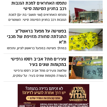
אלימה והמונית, בה המאבטחים לא הצליחו
נתפסו האחראים למכת הגנבות
להתגבר על הנצים.
רכב בחניון הסינמה סיטי
נתפסו האחראים (שני תושבי בת ים) למכת
הגנבות רכב בחניון הסינמה סיטי. השוטרים
טמנו לשניים מארב ותפסו אותם בשעת
מעשה.
בפשיטה על מפעל בראשל"צ
התגלתה סחורה מזויפת של מכבי
ת"א
במהלך פשיטה במפעל בראשון לציון, נתפסו
והוחרמו מאות חולצות וצעיפים בשווי עשרות
אלפי שקלים וכן גלופות שנועדו לייצור.
צעירים מתל אביב רססו גרפיטי
המשטרה עיכבה לחקירה שלושה מבעלי
במקומות שונים בעיר
ועובדי המפעל
שלושה צעירים מתל אביב רססו גרפיטי
בעשרה מקומות שונים בעיר: על עסקים,
משאיות, בניינים פרטיים ועוד * מצלמות היכל
התרבות תעדו נער ונערה מרססים גרפיטי על
קירות הבניין * אחרי שהנער קיבל דו"ח, אביו
החליט שלא די בכך והגיע עם בנו בשעת לילה
לנקות את הגרפיטי