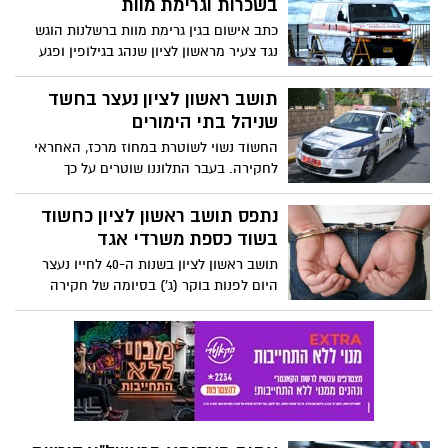
בשכרות וגרימת מוות
כתב אישום בגין גרימת מוות ברשלנות הוגש
נגד צעיר מראשון לציון שנהג בגילופין ופגע
ברכב שעמד בשולי הכביש.
תושב ראשון לציון נעצר בחשד
שניהל בתי הימורים
החשוד נשוי לשוטרת במחוז מרכז, האחראי
לחקירה. בעבר התלוננו שוטרים על כך
שעמיתתם נהנית מגישה לחומר מסווג בעודה
נשואה ליעד מודיעיני
נתפס תושב ראשון לציון כחשוד
בשוד כספת משרדי אגד
תושב ראשון לציון בשנות ה-40 לחייו נעצר
היום לפנות בוקר (ג') בסיומה של חקירה
סמויה מאומצת שניהלה היחידה ללוחמה
בפשיעה של משטרת ראשל"צ בעקבות תלונה
שנתקבלה לפני כחודש על גניבת 300,000
שקלים במזומן ואקדח בפריצה מתוחכמת
לכספת במשרדי אגד בעיר.