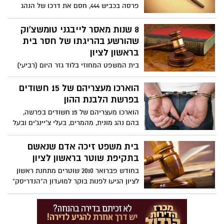
פרסה בכביש 444, חסם את דרכו של הנהג
ישראל וינטר שהסיע ארבעה ילדים, ולכן וינטר
נהרג וארבעת הילדים נפצעו. אשתו של וינטר
8 שנות מאסר לייבגני טומשצ'וק
וסבם של הילדים אמרו שנוצר ביניהם לבין
שהורשע בהריגתו של חסר בית
מכלוף קשר הדוק, וביקשו שלא להחמיר
בראשון לציון
בעונשו.
בית המשפט המחוזי בלוד גזר היום (רביעי)
שמונה שנים ושבעה חודשי מאסר על ייבגני
טומשצ'וק שהודה והורשע במסגרת הסדר
הוארכו מעצריהם של 15 חשודים
טיעון בהריגתו של חסר הבית ולדימיר ספיבק
בפרשת הלבנת ההון
לפני כשנה.
הוארכו מעצריהם של 15 חשודים בפרשה,
בהם נהג מונית, מהמרים, בעלי צ'יינג'ים ובעל
חנות רהיטים ■ התובע המשטרתי: מדובר
בפרשה חובקת עולם
בית משפט זיכה אדם שנאשם
בתקיפת שוטר בראשון לציון
בחודש פברואר 2010 שוטרים מתחנת ראשון
לציון הגיעו לפנות בוקר למועדון ה"הנדריסק"
בעיר, לאחר שדווח להם על קטטה במועדון.
על פי כתב האישום, השוטרים שהגיעו למקום
זיהו את הנאשם, בעת שניסה לתקוף את אחד
המבלים. כמה אנשים אחזו בו וניסו למנוע