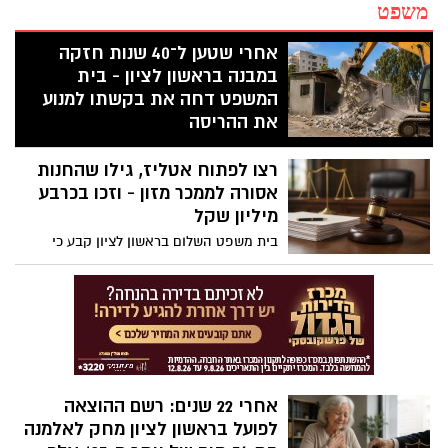
משפט
אחרי שטען ל־40 שנות חזקה
במבנה בראשון לציון - בית
המשפט דחה את בקשתו למנוע
את ההריסה
התושב טען כי ירש את המבנה מבני משפחתו
רצו לפתוח אטליז, גילו שהחנות
והציג חשבונות חשמל בני עשרות שנים, אך
בית המשפט קבע כי לא הוכיח זכות קניינית
אסורה לממכר מזון - וזכו בכרבע
במקרקעין. צו ההריסה נותר על כנו והוא חויב
מיליון שקל
ב־4,000 שקל הוצאות משפט
בית משפט השלום בראשון לציון קבע כי
בעלת הנכס לא גילתה לשוכרת שמכירת מזון
אסורה במקום. בעקבות הפרת חובת הגילוי
בוטל הסכם השכירות, והמשכירה חויבה
להשיב כספים ולשלם הוצאות בסכום כולל של
כ-243 אלף שקל
אחרי 22 שנים: רשם ההוצאה
לפועל בראשון לציון מחק לאלמנה