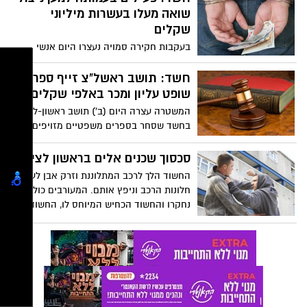
זנות, קשירת קשר לביצוע פשע ועוד.
שואה מעלו בעשרות מיליוני
שקלים
בעקבות חקירה סמויה נעצרו היום אנשי
העמותה ואנשי קשר נוספים. העשרה יובאו
לדיון בהארכת מעצרם אחר הצהריים בבית
חשד: תושב ראשל"צ זייף ספר של
משפט השלום בראשון לציון.
שופט עליון ומכר באלפי שקלים
המשטרה עצרה היום (ב') תושב ראשון-לציון,
בחשד שסחר בספרים משפטיים מזויפים. לפי
החשד, הוא זייף ספר של שופט בית המשפט
העליון אליעזר ריבלין, ומכר עותקים שלו
סכסוך שכנים אלים בראשון לציון
באלפי שקלים. היחידה הכלכלית "ביימה"
החשוד הלך לרכב המתלוננת וזרק אבן לעברו
רכישת עותק של הספר המזויף ממנו, ואז
חלונות הרכב וניפץ אותם. המעורבים כולם
עצרה אותו.
נחקרו והחשוד הכחיש המיוחס לו, החשוד
יליד 87 נעצר ויובא מחר בפני שופט...