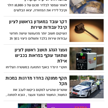
לאחר שמסר לבלדר סכום של כ-10,000 דולר
וקיבל לידיו את המזוודה, יצאו הבלשים
ממקום מחבואם וביצעו מעצר. יחד עם
החשוד נעצרו שני חשודים נוספים, גם הם
דקר עובד במועדון בראשון לציון
תושבי ראשון לציון, אשר המתינו לו ברכב
קיבל עבודות שירות
מחוץ לבית המלון. השלושה נלקחו לחקירה,
השיקום חשוב יותר מהעונש? שישה חודשי
וביום ראשון בבוקר הוארך מעצרם בבית
עבודות שירות בלבד ותשלום פיצוי בסך 25
משפט השלום בתל אביב בארבעה ימים.
אלף שקל נגזרו היום (שלישי) על נער שדקר
עובד מועדון בראשון לציון. הנדקר, אליאס
נעצר הנהג תושב ראשון לציון
אבו מנה, נדהם מהעונש הקל: "הוא היה צריך
שתועד עוקף בפראות בכביש
לקבל עונש כבד".
אילת
חוקרי הימ"ר באגף התנועה במשטרה הצליחו
להתחקות אחר עקבותיו של יעקב בן-משה,
תושב ראשון לציון, שתועד עוקף באופן מסוכן
תקף ממנקה בחדר מדרגות במכות
ביותר במהלך נסיעה מאילת צפונה. הוא נעצר
מקל
והובא בפני שופט ולאחר מכן נשלח למעצר
שוטרים שהגיעו למקום ביקשו לעכב את
בית ורישיונו נשלל במקום. לבן-משה לא פחות
החשוד, החשוד התנגד ונעצר , הובא לתחנה ,
מ-73 עבירות קודמות
גם בתחנה התעמת עם שוטרים, לבסוף נחקר
וניכלא.