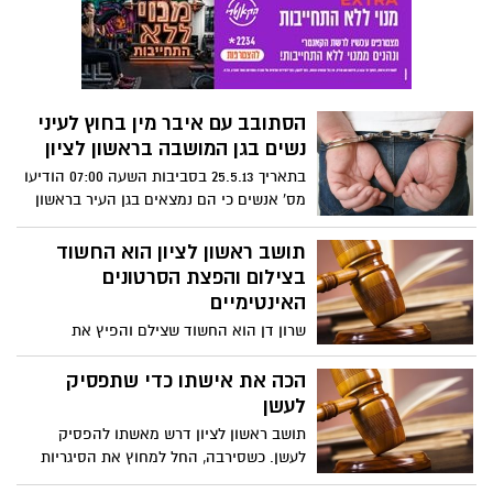
הסתובב עם איבר מין בחוץ לעיני
נשים בגן המושבה בראשון לציון
בתאריך 25.5.13 בסביבות השעה 07:00 הודיעו
מס' אנשים כי הם נמצאים בגן העיר בראשון
ובחור שנמסר תיאורו נראה מוריד את מכנסיו
ליד נשים ומבצע מולן מעשה מגונה והולך כך
תושב ראשון לציון הוא החשוד
בגן העיר שכל איבר מינו בחוץ.
בצילום והפצת הסרטונים
האינטימיים
שרון דן הוא החשוד שצילם והפיץ את
הסרטונים האינטימיים. בית המשפט התיר
לפרסם את שמו, בעקבות בקשתה המתלוננות,
הכה את אישתו כדי שתפסיק
המרכז לנפגעות תקיפה מינית ואתר mako
לעשן
שהצטרף לעתירה. י' שצולמה: "עכשיו הוא
תושב ראשון לציון דרש מאשתו להפסיק
יוכל לקבל טעימה קטנה ממנה שאני הרגשתי
לעשן. כשסירבה, החל למחוץ את הסיגריות
בחודשים האחרונים"
שלה וכשהתקוממה, הכה אותה