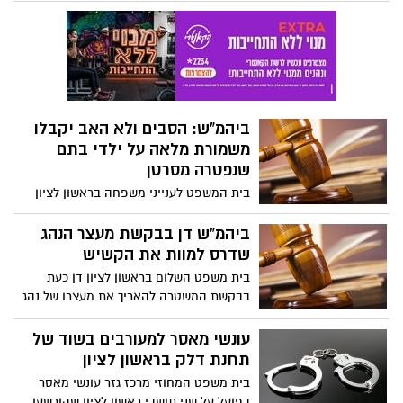
הוא תבע את ההנהלה וזכה לפיצוי הגבוה
ביהמ"ש: הסבים ולא האב יקבלו
משמורת מלאה על ילדי בתם
שנפטרה מסרטן
בית המשפט לענייני משפחה בראשון לציון
פסק אתמול (9.12) כי הסבים ולא האב, יקבלו
משמורת מלאה על שלושת הנכדים מצד בתם
ביהמ"ש דן בבקשת מעצר הנהג
שנפטרה לפני מספר חודשים ממחלת הסרטן.
שדרס למוות את הקשיש
הילדים בני 13, 10 ו-7 מתגוררים אצל הסבים.
בית משפט השלום בראשון לציון דן כעת
בבקשת המשטרה להאריך את מעצרו של נהג
צעיר תושב העיר החשוד כי לפני 3 ימים דרס
למוות את מאיר סלומון בן 83 ונמלט.
עונשי מאסר למעורבים בשוד של
תחנת דלק בראשון לציון
בית משפט המחוזי מרכז גזר עונשי מאסר
בפועל על שני תושבי ראשון לציון שהורשעו