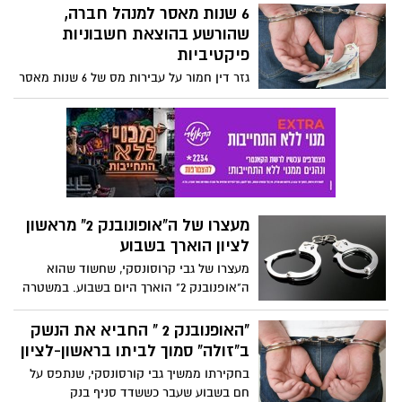
נמרצות...בשבוע שעבר הוגש כתב אישום
6 שנות מאסר למנהל חברה,
כנגדו בגין תקיפת סתם של בן זוג. דיון בעניינו
שהורשע בהוצאת חשבוניות
צפוי להתקיים בתחילת החודש הבא.
פיקטיביות
גזר דין חמור על עבירות מס של 6 שנות מאסר
וקנס בסך 1,250,000 שקלים על מנהל חברה,
שהורשע בהוצאת חשבוניות פיקטיביות ובניכוי
מס תשומות שלא כדין.
מעצרו של ה"אופונובנק 2" מראשון
לציון הוארך בשבוע
מעצרו של גבי קרוסונסקי, שחשוד שהוא
ה"אופנובנק 2" הוארך היום בשבוע. במשטרה
משוכנעים כי הוא ביצע את מעשי השוד ורצח
את המאבטח יניב אנגלר. לפי המשטרה הוא
"האופנובנק 2 " החביא את הנשק
עבד כגובה חובות במועדוני קלפים בעולם
ב"זולה" סמוך לביתו בראשון-לציון
התחתון. הוא מודה בשני מעשי שוד בלבד
בחקירתו ממשיך גבי קורסונסקי, שנתפס על
חם בשבוע שעבר כששדד סניף בנק