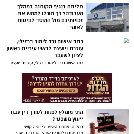
לאישורה של ועדת החוקה, חוק ומשפט של
חליתם בנגיף הקורונה במהלך
הכנסת, תיקון צו אשר מטרתו ייעול והגברת
העבודה? כך תוכלו לממש את
האכיפה כנגד הבערת פסולת, על ידי קביעתה
זכויותיכם מול המוסד לביטוח
כעבירת קנס.
לאומי
הידבקות במחלת הקורונה במהלך העבודה
כתב אישום נגד לימור ברזילי,
תוכר ע"י המוסד לביטוח לאומי כתאונת
עבודה. עובדים שכירים, עובדים עצמאים או
עוזרת ויועצת לראש עיריית ראשון
מתנדבים, אשר נדבקו בנגיף הקורונה תוך כדי
לציון לשעבר
ועקב עבודתם, יהיו זכאים להגיש למוסד
כתב אישום נגד לימור ברזילי, עוזרת ויועצת
לביטוח הלאומי תביעה להכרה בכך כתאונת
לראש עיריית ראשון לציון לשעבר, במסגרת
עבודה
פרשת פינוי מוקשים, בגין מרמה והפרת
אמונים. כתב האישום הוגש במסגרת הסדר
טיעון שנחתם עם הנאשמת.
מתי מומלץ לפנות לעורך דין עבור
ייעוץ משפטי?
במידה ואתם חוששים כי יהיה קושי
מבחינתכם להוכיח את צדקתכם, הייעוץ