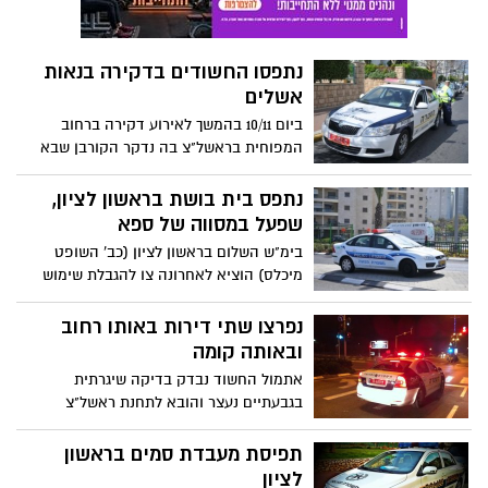
נתפסו החשודים בדקירה בנאות
אשלים
ביום 10/11 בהמשך לאירוע דקירה ברחוב
המפוחית בראשל"צ בה נדקר הקורבן שבא
להפריד בין שניים שרבו ביניהם ולאחר שנדקר
נמלטו מהמקום.
נתפס בית בושת בראשון לציון,
שפעל במסווה של ספא
בימ"ש השלום בראשון לציון (כב' השופט
מיכלס) הוציא לאחרונה צו להגבלת שימוש
במקום למשך 90 יום לבית בושת בראשל"צ
בשם "ספא סחרוב 22". הנכס שימש כבית
נפרצו שתי דירות באותו רחוב
בושת בראשון לציון, ופעל במסווה של ספא.
ובאותה קומה
אתמול החשוד נבדק בדיקה שיגרתית
בגבעתיים נעצר והובא לתחנת ראשל"צ
לחקירה החשוד יליד 85 נחקר בסיום חקירתו
נכלא ויובא הבוקר להארכת מעצר.
תפיסת מעבדת סמים בראשון
לציון