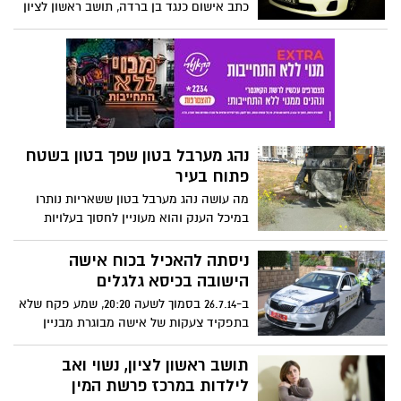
כתב אישום כנגד בן ברדה, תושב ראשון לציון
בן 24 ורועי אשתר, תושב בת-ים בן 22, בגין
רצח מיכאל מנשרוב בחודש נובמבר 2011.
נהג מערבל בטון שפך בטון בשטח
פתוח בעיר
מה עושה נהג מערבל בטון ששאריות נותרו
במיכל הענק והוא מעוניין לחסוך בעלויות
ההובלה וההטמנה? שופך אותן בשטח פתוח
במערב העיר * אחרי שפקחי איכות הסביבה
ניסתה להאכיל בכוח אישה
בחברה לביטחון זיהו את ערימת הבטון, הם
הישובה בכיסא גלגלים
ארבו לנהג שלא אכזב * הנהג פינה את
ב-26.7.14 בסמוך לשעה 20:20, שמע פקח שלא
השאריות ונקנס באלף שקלים *
בתפקיד צעקות של אישה מבוגרת מבניין
בראשל"צ, הנמצא מול בניין מגוריו, הנ"ל ניגש
לחלון וראה אישה מנסה להאכיל בכוח אישה
תושב ראשון לציון, נשוי ואב
אחרה הישובה בכיסא גלגלים, לאחר מספר
לילדות במרכז פרשת המין
דקות תפסה לה בידיים ותקפה אותה.