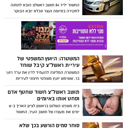
החשוד יליד 84 תושב ראשלצ הובא לתחנה
לחקירה בסיומה נעצר ונכלא יובא הבוקר
להארכת מעצר.
המשטרה: היועץ המשפטי של
עיריית ראשל"צ קיבל שוחד
המשטרה המליצה להעמיד לדין את עו"ד רועי
בר, ששימש יועץ משפטי חיצוני לעיריות
ראשל"צ ורחובות וקיבל טובות הנאה במסגרת
תפקידו. לפי הדיווחים, בר היה מעורב בעבר
תושב ראשל"צ חשוד שחטף אדם
בפרשת עו"ד רונאל פישר
וסחט אותו באיומים
בית משפט השלום בראשון לציון האריך ב-11
ימים את מעצרו של תושב העיר, החשוד
שחטף אדם שהיה חייב לו כסף, כלא אותו
בדירה ברחובות וסחט אותו באיומים.
סוחר סמים הורשע בכך שלא