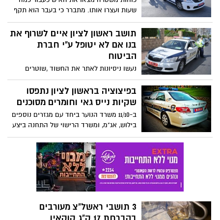
שעות ועצרו אותו. מתברר כי בעבר הוא תקף
את אשתו בצורה קשה ונעצר. ואולם האשה
התחננה לשחרר אותו ולא להעמידו לדין.
תושב ראשון לציון איים לשרוף את
בנו אם לא יטופל ע"י חברת
הביטוח
נעשו ניסיונות לאתר את החשוד ,שוטרים
הגיעו לילד ולאימא שלו ובוצעו סריקות
לאיתור החשוד, שלבסוף אותר בגזרת רמלה
בפיצוציה בראשון לציון נתפסו
ועוכב לחקירה.ביום 10/10/13 הובא לבית
שקיות נייס גאי וחומרים מסוכנים
משפט ושוחרר בתנאי הרחקה מבית אשתו
ב-11/10 משרד הנוער ביחד עם מגזרים נוספים
וילדו..
בילוש, אג"מ, ומשרד הרישוי של התחנה ביצע
פעילות כנגד חומרים מסוכנים ותחלפיהם
בוצעו 5 חיפושים בפיצוציות.
3 תושבי ראשל"צ מעורבים
בהברחת 17 ק"ג קוקאין