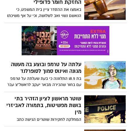
החזקת חומר פדופילי
באמצו את ההסדר ציין בית המשפט, כי
הנאשם נשוי ואב לשלושה, וכי על אף משיכתו
המינית לא ניסה ליצור קשר כלשהו, וירטואלי
או אמיתי, עם קטינים. נקבע עוד, כי חומרת
העבירה מתבטאת בכך, שעצם הצריכה של
פורנוגרפיית קטינים מגבירה את הביקוש ואת
ניצול הקטינים לצורך הפקתו
עלתה על טרמפ ובוצע בה מעשה
מגונה ואינוס סמוך לסופרלנד
בת 18.5 התלוננה כי בעת שעלתה על טרמפ
עם בחור שהכירה מבאר יעקב לראשל"צ עבר
הנהג סמוך לסופרלנד ליד האגם ושם ביצע בה
מעשה מגונה ואינוס.
שוטר מראשון לציון הזהיר בתי
בושת מפשיטות, בתמורה לאביזרי
מין
המחלקה לחקירות שוטרים הגישה כתב
אישום חמור נגד שוטר תושב ראשון לציון