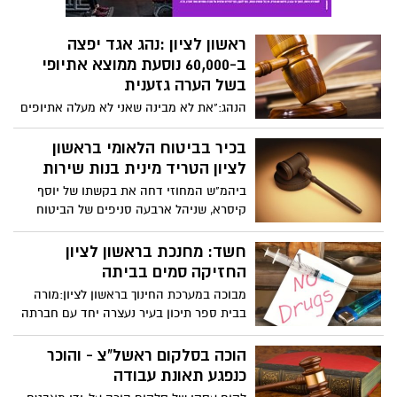
ראשון לציון :נהג אגד יפצה
ב-60,000 נוסעת ממוצא אתיופי
בשל הערה גזענית
הנהג:"את לא מבינה שאני לא מעלה אתיופים
שחורים? מה, באתיופיה היה לכם אוטובוס?
לא היה לכם אוטובוס, נכון? אז למה לא תלכי
בכיר בביטוח הלאומי בראשון
ברגל?, באתיופיה אפילו לא היה לכם נעליים!,
לציון הטריד מינית בנות שירות
הלכתם יחפים! "
ביהמ"ש המחוזי דחה את בקשתו של יוסף
קיסרא, שניהל ארבעה סניפים של הביטוח
הלאומי, לבטל את הרשעתו בהטרדה מינית
של שבע בנות שירות לאומי דתיות
חשד: מחנכת בראשון לציון
החזיקה סמים בביתה
מבוכה במערכת החינוך בראשון לציון:מורה
בבית ספר תיכון בעיר נעצרה יחד עם חברתה
בחשד שהשתיים גידלו והחזיקו חצי קילוגרם
של סם ההידרו בבתיהן.
הוכה בסלקום ראשל"צ - והוכר
כנפגע תאונת עבודה