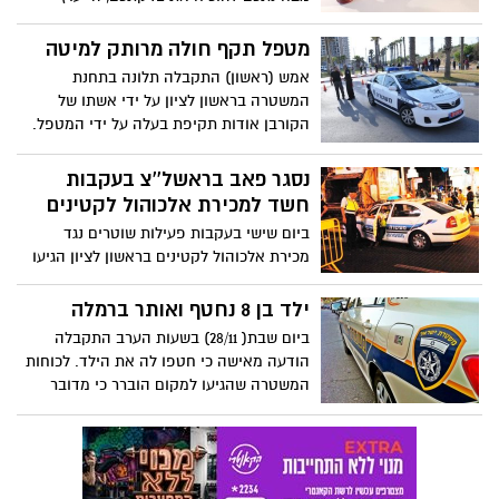
המשפטי יהיה חשוב מאוד והוא יוכל לסייע
לכם רבות.
מטפל תקף חולה מרותק למיטה
אמש (ראשון) התקבלה תלונה בתחנת
המשטרה בראשון לציון על ידי אשתו של
הקורבן אודות תקיפת בעלה על ידי המטפל.
האישה סיפרה כי בעת ששהתה אצל בתה
וצפתה במצלמות האבטחה בביתה ראתה את
נסגר פאב בראשל''צ בעקבות
המטפל תוקף את בעלה בן ה-67 המרותק
חשד למכירת אלכוהול לקטינים
למיטתו.
ביום שישי בעקבות פעילות שוטרים נגד
מכירת אלכוהול לקטינים בראשון לציון הגיעו
שוטרים לפאב באזור התעשייה הישן, שם
עוכבו ארבעה קטינים, שהיו שיכורים כלוט,
ילד בן 8 נחטף ואותר ברמלה
בגין רכישת אלכוהול.
ביום שבת( 28/11) בשעות הערב התקבלה
הודעה מאישה כי חטפו לה את הילד. לכוחות
המשטרה שהגיעו למקום הוברר כי מדובר
בדודה של האם אשר ילדיה הוצאו מרשותה
בצו של פקידת סעד .