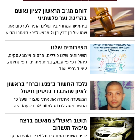
לוחם מג"ב מראשון לציון נאשם
בהריגת נער פלשתיני
ביהמ"ש המחוזי בירושלים התיר לפרסום את
שמו של בן דרי, בן 21 מראשל"צ • סניגורו הביע
חשש ממעשי נקמה: "פעל בשירות המדינה"
השירותים שלנו
השירותים שלנו כוללים: פרסום וייצוג עסקים,
ניהול דפי פייסבוק, בניית אתרים, דפי נחיתה,
עיצוב גרפי ועוד...
נלכד החשוד ב"פגע וברח" בראשון
לציון שהתברר כניסיון חיסול
המשטרה איתרה את איתי מנצור, שעל פי
החשד ניסה לדרוס למוות אדם שעמו היה
מצוי בסכסוך, בדירת מסתור במושב בשפלה.
מנצור, שלאחר האירוע הוכרז עבריין נמלט,
תושב ראשל"צ מואשם ברצח
יובא היום לדיון בהארכת מעצרו
מיכאל מנשרוב
לבית משפט המחוזי בתל אביב הוגש הבוקר