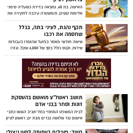
האישה, בת 60, נמצאה בדירת כשעליה סימני
אלימות קשים, והמשטרה עיכבה לחקירה את
בנה, כבן 40, כחשוד במעשה. שכן סיפר: "הוא
נהג להכות אותה. שוטרים כבר באו לכאן
תקף נהגת, לעיני בתה, בגלל
בעבר"
שחסמה את רכבו
שישה חודשי מאסר בפועל שהומרו בעבודות
שירות, וקנס כולל בסך של 6,000 שקל, נגזרו
על קבלן גינון מראשון לציון שתקף נהגת
שחסמה אותו מול עיני בתה הקטנה.
תושב ראשל"צ מואשם בהעסקת
זונות וסחר בבני אדם
לבית המשפט המחוזי בתל-אביב הוגשו כתבי
אישום נגד שלושה גברים מבת ים, ראשון לציון
ואילת בגין עבירות של סחר בבני אדם, גרימה
לעזיבת המדינה לשם זנות, סרסרות ומעשה
חשד: פעילים בעמותה למען ניצולי