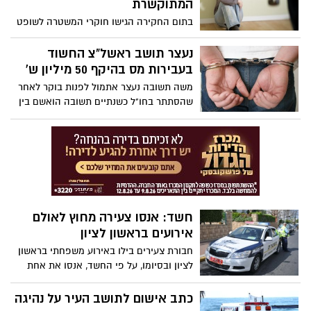
המתוקשרת
בתום החקירה הגישו חוקרי המשטרה לשופט
את הממצאים. בין החשודים: תושב ראשון
לציון בן 43, נשוי ואב לילדות, אשר טען בבית
נעצר תושב ראשל"צ החשוד
המשפט כי אחת הקטינות ניסתה לסחוט אותו
בעבירות מס בהיקף 50 מיליון ש'
כספית, ובאחד המפגשים אף ניסתה להכות
משה תשובה נעצר אתמול לפנות בוקר לאחר
אותו על רקע הסחיטה.
שהסתתר בחו"ל כשנתיים תשובה הואשם בין
היתר כי קיבל חשבוניות פיקטיביות מריקו
שירזי, שאיים על חייו לאחר שאיחר בתשלום
החזר הלוואה.
חשד: אנסו צעירה מחוץ לאולם
אירועים בראשון לציון
חבורת צעירים בילו באירוע משפחתי בראשון
לציון ובסיומו, על פי החשד, אנסו את אחת
המשתתפות. עד כה נעצר רק בן 22 מקריית
מלאכי
כתב אישום לתושב העיר על נהיגה