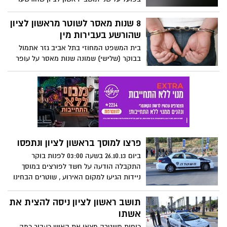
במערבות בשוד מזוין של תחנת דלק בעיר.
8 שנות מאסר לשוטר מראשון לציון
שהורשע בעבירות מין
בית המשפט המחוזי בתל אביב גזר אתמול
בבוקר (שלישי) שמונה שנות מאסר על עופר
קורן, שוטר לשעבר במרחב אילון, שהורשע
לפני כשלושה חודשים בביצוע עבירות מין
בשתי שוטרות ששירתו תחת פיקודו.
פרצו למוסך בראשון לציון ונתפסו
ביום 26.10.13 בשעה 03:00 לפנות בוקר
התקבלה הודעה על חשד לפורצים במוסך
ניידות הגיעו למקום האירוע , שוטרים הבחינו
בחשוד שיוצא ממשרד המוסך דרך דלת זכוכית
שבורה כאשר הוא מחזיק בידו מחשב.
תושב ראשון לציון ניסה להצית את
אשתו
כוחות משטרה מצאו את האיש כעבור כמה