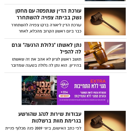
בנס-ציונה, להכחיש כי רצח את המאבטח
בבאר-יעקב. הוא טוען כי שדד שני בנקים תוך
עורכת הדין שנתפסה עם מחסן
חודש
נשק בביתה צפויה להשתחרר
עורכת הדין ליאורה ברקו צפויה להשתחרר
כבר ביום ראשון הקרוב מהכלא, לאחר
שריצתה חמישה חודשי מאסר בגין הברחת
סמים ללקוחותיה בכלא. היא נידונה בשנת
נתן לאשתו "גלולת הרגעה" וגרם
2011 לשבעה חודשי מאסר, והחלה לרצות
לה להפיל
אותם ביוני האחרון, לאחר שערעורה נדחה.
תושב ראשון לציון לא אהב את זה שאשתו
בהיריון. הוא נתן לה גלולה בטענה שמדובר
בתרופת הרגעה - וגרם לה להפיל את העובר.
במשטרה, חשפה האישה כי הבעל גם מכה
אותה
עבודות שירות לנהג שהורשע
בגרימת מוות ברשלנות
לפי כתב האישום, ביוני 2009 פנה מכלוף פניית