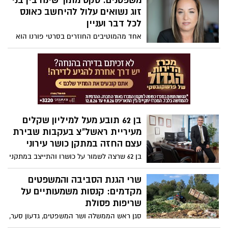
משפטנים: סקס מתוך שינה בין בני
גובה תשלום גבוה יותר". יוחננוף: "כאשר נקבל
זוג נשואים עלול להיחשב כאונס
את התביעה נתייחס אליה במסגרת ההליך"
לכל דבר ועניין
אחד מהמוטיבים החוזרים בסרטי פורנו הוא
יחסי מין שתחילתם כאשר אחד מהפרטנרים
ישן. אך עורכת הדין הוותיקה עינבר לב,
המתמחה בדיני משפחה טוענת כי יחסי מין
שכאלה, גם בין בני זוג הנשואים זה לזו שנים
רבות, נחשבים על פי הדין הפלילי כאונס לכל
דבר.
בן 62 תובע מעל למיליון שקלים
מעיריית ראשל"צ בעקבות שבירת
עצם החזה במתקן כושר עירוני
בן 62 שרצה לשמור על כושרו והתייצב במתקני
הכושר העירוניים בפארק התזמורת בראשל"צ,
סובל מאז מקשיי נשימה, מכאבים בחזה והוא
שרי הגנת הסביבה והמשפטים
מתקשה לשכב ולהירדם על ביטנו. כך עולה
מקדמים: קנסות משמעותיים על
מתביעה שהגיש באמצעות עו"ד דותן לינדנברג
שריפות פסולת
לבית משפט השלום בראשל"צ, נגד העירייה.
סגן ראש הממשלה ושר המשפטים, גדעון סער,
והשרה להגנת הסביבה, תמר זנדברג, העבירו