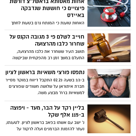
אחות מאסותא בראשל"צ דורשת
פיצויים כי חוששת שנדבקה
באיידס
האחות טוענת כי המנתח גרם בטעות לחתך
באצבעה ולאחר שהתברר כי המנותח הינו
נשא נגיף האיידס היא נזקקה לטיפול תרופתי
חוייב לשלם פי 3 מגובה הקנס על
מונע שכתוצאה ממנו נגרמו לה נזקים גופניים
שחרור כלבו מהרצועה
ונפשיים
תושב העיר ששחרר את כלבו מהרצועה,
התעלם במשך זמן רב מהפקחית שביקשה
שיזדהה * מנתוני המוקד העירוני והחברה
לבטחון, עבירות בעלי כלבים הן מהמטרדים
נתפסו פורצי משאיות בראשון לציון
הנפוצים ביותר בקרב תושבי העיר
ב-3/1 בשעה 02.23 התקבל דיווח במוקד מסייר
חברת איתוראן על שלושה חשודים שפורצים
למשאיות ברח' מבצע משה.
בליין רקד על הבר, מעד - ויפוצה
ב-115 אלף שקל
נ' ישב עם אשתו בפאב בראשון לציון. לטענתו,
נעתר להזמנת הברמנים ועלה לרקוד על
הדלפק. בשלב מסוים, החליק ושבר את רגלו.