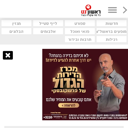
חדשות
ספורט
לייף סטייל
מגזין
מופעים בראשל"צ
פנאי ואוכל
אלבומים
הבלוגים
רכילות
תרבות ובידור