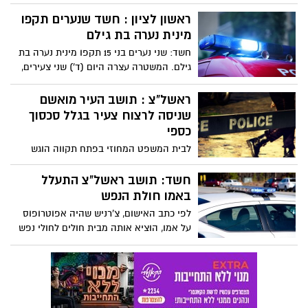
המשטרה נאלצו להתמודד לא רק עם המראות
הקשים, אלא גם עם השאלה מי רצה לחסל
ראשון לציון : חשד שנערים תקפו
המשפחה. כעת מספקים אנשי המז"פ הצצה
מינית נערה בת גילם
ראשונה לזירה ולראיות שהביאו לתפיסת
חשד: שני נערים בני 15 תקפו מינית נערה בת
הרוצח
גילם. המשטרה עצרה היום (ד') שני צעירים,
תושבי ראשון לציון שעל פי החשד תקפו מינית
נערה בת 15 ממרכז הארץ.
ראשל"צ : תושב העיר מואשם
שניסה לרצוח צעיר בגלל סכסוך
כספי
לבית המשפט המחוזי בפתח תקווה הוגש
כתב אישום נגד סיסאי אגנהו, תושב ראשון
לציון בן 26, בגין ניסיון לרצח.
חשד: תושב ראשל"צ התעלל
באמו חולת הנפש
לפי כתב האישום, צ'רניש שהיה אפוטרופוס
על אמו, הוציא אותה מבית חולים לחולי נפש
בו הייתה מאושפזת והתעלל בה כשהייתה
תחת השגחתו.