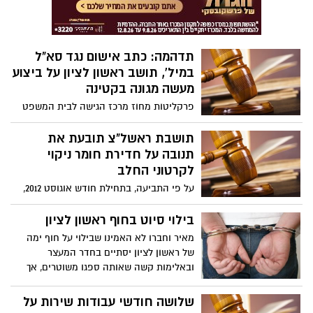
ממנו לתקוף את המבלה.
תדהמה: כתב אישום נגד סא"ל
במיל', תושב ראשון לציון על ביצוע
מעשה מגונה בקטינה
פרקליטות מחוז מרכז הגישה לבית המשפט
המחוזי מרכז כתב אישום ובקשת מעצר עד
תום ההליכים נגד רמי כפיר, סא"ל במיל' תושב
תושבת ראשל"צ תובעת את
ראשון לציון בן 61, המואשם כי ביצע מעשה
תנובה על חדירת חומר ניקוי
מגונה בקטינה שטרם מלאו לה 14, הטריד
לקרטוני החלב
מינית והתנכל לקטינים.
על פי התביעה, בתחילת חודש אוגוסט 2012,
רכשה התובעת את החלב, אולם כאשר
השתמשה בו נוכחה כי יש לו טעם רע במיוחד,
בילוי סיוט בחוף ראשון לציון
מעורר גועל ונודף ממנו ריח רע. לדבריה,
מאיר וחברו לא האמינו שבילוי על חוף ימה
התעוררו בה רגשות גועל והיא ומשפחתה
של ראשון לציון יסתיים בחדר המעצר
חששו לבריאותם וכתוצאה מכל אלה נגרמה
ובאלימות קשה שאותה ספגו משוטרים, אך
להם עגמת נפש רבה.
נראה שהמציאות הישראלית יכולה להפתיע.
שלושה חודשי עבודות שירות על