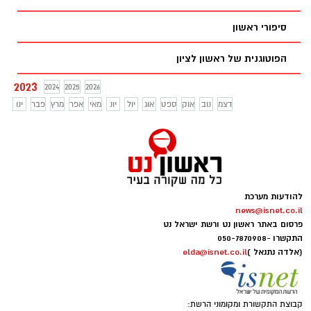
סיפורי ראשון
הפוטוגנית של ראשון לציון
2023
2024
2025
2026
דצמ
נוב
אוק
ספט
אוג
יול
יונ
מאי
אפר
מרץ
פבר
ינו
להודעות מערכת
news@isnet.co.il
פרסום באתר ראשון נט ורשת ישראל נט
התקשרו -
050-7870908
(אלדה נתנאל )
elda@isnet.co.il
קבוצת התקשורת ומקומוני הרשת: