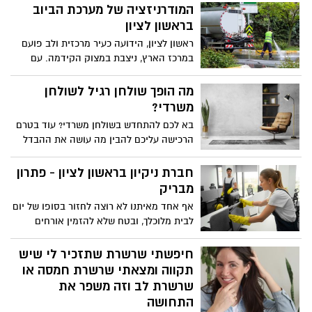
המודרניזציה של מערכת הביוב
בראשון לציון
ראשון לציון, הידועה כעיר מרכזית ולב פועם
במרכז הארץ, ניצבת במצוק הקידמה. עם
עיור מהיר ואוכלוסייה מתפתחת, העיר
מתמודדת עם צורך קריטי במודרניזציה של
מה הופך שולחן רגיל לשולחן
מערכת הביוב שלה. תשתית חיונית זו,
משרדי?
שלעתים קרובות מתעלמים ממנה, היא עורק
בא לכם להתחדש בשולחן משרדי? עוד בטרם
החיים של כל קהילה מפותחת. הנה הסיבה
הרכישה עליכם להבין מה עושה את ההבדל
שהמודרניזציה של מערכת הביוב של ראשון
בין שולחן רגיל לבין שולחן ייעודי למשרד. לא
לציון היא לא רק הכרח אלא צעד הכרחי
כל שולחן שתמצאו בחנות רהיטים יהיה כזה
חברת ניקיון בראשון לציון - פתרון
לקראת צמיחה עירונית בת קיימא.
שמתאים לעבודה משרדית, עליכם לקחת זאת
מבריק
בחשבון.
אף אחד מאיתנו לא רוצה לחזור בסופו של יום
לבית מלוכלך, ובטח שלא להזמין אורחים
להתארח בסלון כאשר על הספה שלכם
כתמים שמנוניים ומראה ישן ובלוי. אך
חיפשתי שרשרת שתזכיר לי שיש
לפעמים, למרות כל מאמצי הניקיון שלכם,
תקווה ומצאתי שרשרת חמסה או
עדיין הבית שלכם נראה מלוכלך. וזה כמובן
שרשרת לב וזה משפר את
פוגע במצב הרוח שלכם.
התחושה