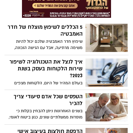
אשר פופולאריים בישראל ובעולם, נראה כי
טקילה היא מבחינות רבות מיוחדת במינה,
יותר מאשר סתם עוד משקה חריף ממוצע.
5 הכללים לשיפוץ מוצלח של חדר
האמבטיה
שיפוץ חדר האמבטיה שלכם יכול להיות
משימה מרתיעה, אבל עם הגישה הנכונה,
אתם יכולים להפוך אותו לנווה מדבר יפהפה.
איך לנצל את הטכנולוגיה לשיפור
שירות הלקוחות בעסק בשנת
2023?
בעולם המהיר של היום, הלקוחות מצפים
לקבל שירות מהיר ויעיל. השימוש בטכנולוגיה
הפך לחלק בלתי נפרד מחיינו ומטרתו בין
הטפסים שכל אדם סיעודי צריך
היתר לייעל תהליכים ולשפר את שירות
להכיר
הלקוחות. הטכנולוגיה יכולה למלא תפקיד
בשנים האחרונות ניתן להבחין בקלות כי
משמעותי ביותר בשיפור של שירות הלקוחות
מוסדות ממשלתיים שונים, כגון ביטוח לאומי,
בעסקים וארגונים. קיימים היום מגוון של כלים
עברו ועודם עוברים שינוי מהותי במתן
חכמים שונים כמו צ'אט בוטים, ניטור מדיה
שירותים לציבור: הדיגיטציה מורגשת כמעט
הדפסת חולצות בעיצוב אישי
חברתית ותוכנות ניהול קשרי לקוחות (CRM)