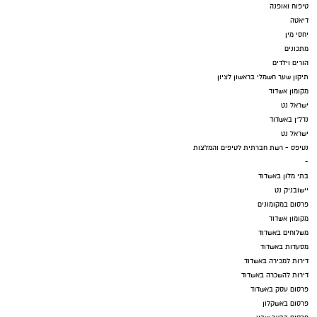
טיפוח ואופנה
דיאטה
יחסי מין
מתכונים
הורים וילדים
תיקון שער חשמלי בראשון לציון
מקומון אשדוד
ישראל נט
נדל"ן באשדוד
ישראל נט
נטיפס - רשת חברתית לטיפים והמלצות
-
בתי מלון באשדוד
יישובניק נט
פרסום במקומונים
מקומון אשדוד
משלוחים באשדוד
מסעדות באשדוד
דירות למכירה באשדוד
דירות להשכרה באשדוד
פרסום עסק באשדוד
פרסום באשקלון