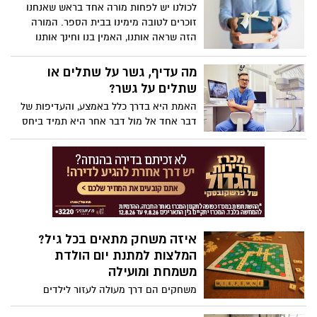
של אשדוד. סביבת מגורים מושלמת
לכולנו יש לפחות מורה אחד בראש שאנחנו
למשפחות צעירות המעריכות איכות חיים,
זוכרים לטובה מימינו בבית הספר. המורה
קהילה תוססת, בנייה חדשנית ותכנון אדריכלי
הזה שראה אותנו, האמין בנו וחינך אותנו
ברמה הגבוהה ביותר
באמת, והמילים שלו או שלה עדיין חקוקים
בראשינו. מורה טוב הוא מתנה לכל החיים,
מה עדיף, גשר על שתלים או
ואם לילד/ה שלכם יש מורה אהוב במיוחד,
שתלים על גשר?
כדאי לכם להראות את ההערכה אליו כבר
האמת היא בדרך כלל באמצע, והעדיפות של
עכשיו - כי ברור לכולנו כמה קשה הוא עובד.
דבר אחד אל מול דבר אחר היא תמיד ביחס
למציאות כלשהי. הבחירה של רופא, במקרה
זה רופא שיניים, להמליץ לאדם אחד טיפול
בגשר ולאחר טיפול בשתלים אינה יכולה
להעיד אלא על אבחנה שונה במצב.
איזה משחק מתאים בכל גיל?
המלצות למתנת יום הולדת
משמחת ומועילה
משחקים הם דרך מעולה לעזור לילדים
להתפתח. הקביעה הזו תקפה בכל הגילאים,