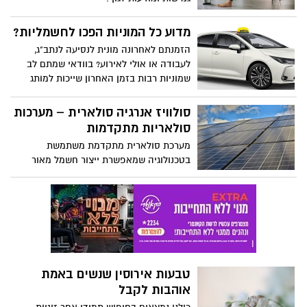
מדוע כל המוניות הפכו לחשמליות?
הזמנתם לאחרונה מונית לנסיעה לנתב"ג,
לעבודה או אולי לאירוע? בוודאי שמתם לב
שמוניות רבות בזמן האחרון שייכות למותג
הרכב הידוע טויוטה. אבל אם תקדישו קצת
יותר תשומת לב, תבחינו בכך שאחוז נכבד
סולוויז אנרגיה סולארית – מערכות
ממוניות טויוטה שייכות לדגמים החשמליים.
סולאריות מתקדמות
אז מדוע בעצם (כמעט) כל המוניות הפכו
מערכת סולארית מתקדמת משתמשת
לחשמליות? טוב ששאלתם. אין ספק שנהגי
בטכנולוגיה שמאפשרת ייצור חשמל מאור
המוניות מקדימים להבין את היתרונות
השמש. המעבר משימוש בשריפת דלק, פחם
החשובים והרי הם לפניכם.
או גז להפקת אנרגיה סולארית הוא מעבר
שמצמצם, באופן מהותי, את ההשפעה
האישית שלכם על הסביבה.
טבעות אירוסין שנשים באמת
אוהבות לקבל