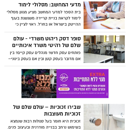
המתקדמים של חברת פוזיט פתרונות תוכנה,
מדעי המחשב: מסלולי לימוד
חדשים. התכוננו לעורר את בלוטות הטעם
איתם תוכלו לשלוט ולנהל אונליין את הפעילות
שלכם ולצאת להרפתקה קולינרית!
בית הספר למדעי המחשב מציע מגוון מסלולי
העסקית שלכם
לימוד לקראת בניית קריירה משגשגת בענף
ההייטק בישראל או בחו"ל. ראוי לציין כי
במהלך הלימודים לתואר הראשון במדעי
המחשב מתמקדים בקורסים ללימוד שפות
סופר דסק ריהוט משרדי - עולם
תכנות מבוקשות, בדגש על אלגוריתמים,
שלם של רהיטי משרד איכותיים
ולומדים קורסים טכנולוגיים מעמיקים כדי
פותחים עסק חדש? מנהלים עסק קיים? בין
לפתח יכולות ולרכוש את הידע והכלים
אם מדובר בעסק קטן ובין אם בעסק בינוני–
הדרושים לעבודה בהייטק. התואר במדעי
גדול, עליכם להקדיש את תשומת הלב הראויה
המחשב מהווה מקפצה לקריירה בהייטק, זהו
לבחירת ריהוט משרדי, כזה שישלב נוחות
תואר יוקרתי ומבוקש המבטיח החזר השקעה
מקסימלית עם עיצוב מרשים. כיצד אם כן
גבוה ויתרונות רבים נוספים.
בוחרים את הריהוט המשרדי? הנה כמה
טיפים של צוות סופר דסק ריהוט משרדי .
שבירו זכוכיות – עולם שלם של
זכוכיות מעוצבות
זכוכית היא חומר בעל סגולות רבות שנמצא
בשימוש נרחב בבנייה מודרנית ובעיצוב פנים.