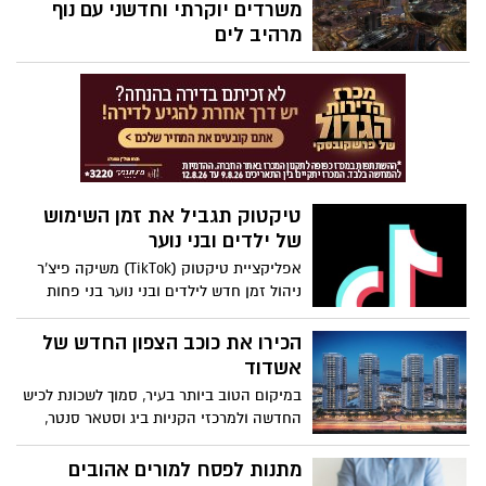
משרדים יוקרתי וחדשני עם נוף
מרהיב לים
לא תרצו לפספס את פרויקט המשרדים
החדש של קניון סימול. קבוצת JTLV בימים
אלו החלה את בניית פרויקט TOP SEAMALL
היוקרתי פרויקט משרדים להשכרה בלב העיר
אשדוד, שמציב סטנדרטים חדשים לנדל"ן
בישראל, הכניסה ב2024
טיקטוק תגביל את זמן השימוש
של ילדים ובני נוער
אפליקציית טיקטוק (TikTok) משיקה פיצ’ר
ניהול זמן חדש לילדים ובני נוער בני פחות
מ-18, הכוללת הגבלה של 60 דקות זמן מסך
ביום לשימוש בטיקטוק כברירת מחדל’ עם
הכירו את כוכב הצפון החדש של
אפשרות להסרה והתאמה על ידי המשתמש
אשדוד
במידת הצורך.
במיקום הטוב ביותר בעיר, סמוך לשכונת לכיש
החדשה ולמרכזי הקניות ביג וסטאר סנטר,
בונות בימים אלה קבוצות תדהר ויובלים את
פרויקט "כוכב הצפון" – שער הכניסה החדש
מתנות לפסח למורים אהובים