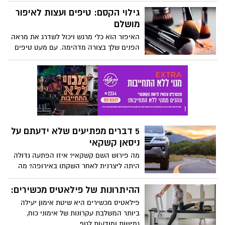
לעכב צמיחה אישית ומקצועית, ולגרום ללחץ
גילוי הקסם: טיפים ועצות לאיפור
משמעותי. עם זאת, אנחנו חיים בעידן שבו
מושלם
הטיסות הן חלק בלתי נפרד מהחיים של כולנו.
האיפור הוא כלי מרגש ויכול לשדרג את מראה
הפנים שלך בצורה מדהימה. עם מעט טיפים
ועצות יכול להיות לך איפור מושלם שיוסיף לך
ביטחון עצום וידגיש את מאפייני הפנים שלך
באופן ייחודי.
5 דברים מפתיעים שלא ידעתם על
ניסאן קשקאי
מה פירוש השם קשקאי? איזו הפתעה גדולה
היתה ליצרנית לאחר השקתו באירופה? מה
מיוחד במערכות הבטיחות של הקרוסאובר
הזה, ואיזה מבחן מוזר הכינו לו הבריטים?
ההיתרונות של פילאטיס מכשירים:
הקשקאי נמצא איתנו כל כך הרבה שנים, הגיע
פילאטיס מכשירים היא שיטת אימון יעילה
הזמן שנכיר אותו קצת
ביותר המשלבת עקרונות של אימוני כוח,
גמישות ומודעות לגוף.