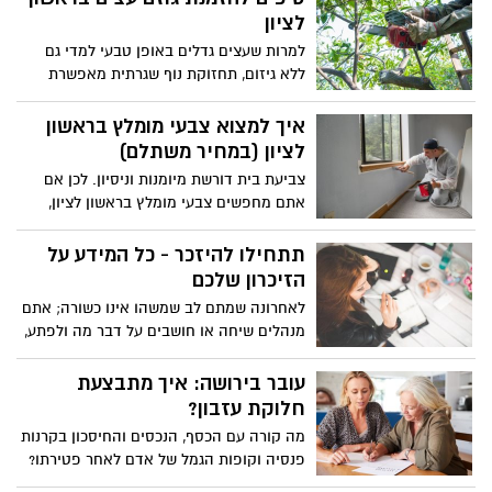
לציון
למרות שעצים גדלים באופן טבעי למדי גם
ללא גיזום, תחזוקת נוף שגרתית מאפשרת
לעצים שלכם למצות את מלוא הפוטנציאל
שלהם ולצמוח באופן טוב יותר. גיזום עצים
איך למצוא צבעי מומלץ בראשון
תורם לבריאות של העץ כשהוא מתמקד
לציון (במחיר משתלם)
בהסרת ענפים חולים, יבשים או ענפים
צביעת בית דורשת מיומנות וניסיון. לכן אם
צפופים שפוגעים זה בזה, ובעיקר הגיזום
אתם מחפשים צבעי מומלץ בראשון לציון,
הופך את העץ לבריא ויפה הרבה יותר.
עליכם להבטיח שהצביעה תיעשה באופן
המתבקש ושהמחיר יהיה הגיוני והוגן. באופן
תתחילו להיזכר - כל המידע על
כללי ואף על פי שהעניין יכול להראות מפתיע
הזיכרון שלכם
בתחילה, צביעת דירה עשויה להיות משימה
לאחרונה שמתם לב שמשהו אינו כשורה; אתם
קשה יותר ממה שהיא נראית בתחילה ולכן
מנהלים שיחה או חושבים על דבר מה ולפתע,
הרבה פעמים כדאי להזמין צבעי על מנת
הכל מתנתק. ברגע אחד של חוסר תשומת לב
שיבצע את העבודה. בעל מקצוע יכול לבצע
שכחתם מה רציתם להגיד ואף על מה דיברתם
עובר בירושה: איך מתבצעת
את עבודת הצביעה במהירות ובמקצועיות,
או חשבתם עד כה. אין ספק, כשמדברים על
חלוקת עזבון?
לחסוך מכם את ההתעסקות ולגרום לדירה
בעיות זיכרון – שכחה היא אחת הסיטואציות
שלכם להיראות חדשה ורעננה בתוך זמן קצר.
מה קורה עם הכסף, הנכסים והחיסכון בקרנות
הקשות והמסובכות ביותר. עד כדי כך, שקשה
פנסיה וקופות הגמל של אדם לאחר פטירתו?
לרבים להביט לה בעיניים ולהכיר בקיומה.
מדריך מקוצר