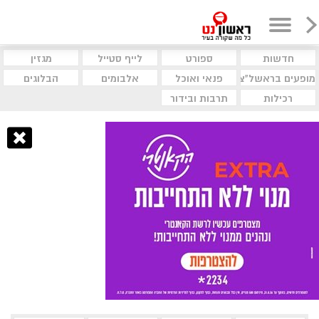
חדשות
ספורט
לייף סטייל
מגזין
מופעים בראשל"צ
פנאי ואוכל
אלבומים
הבלוגים
רכילות
תרבות ובידור