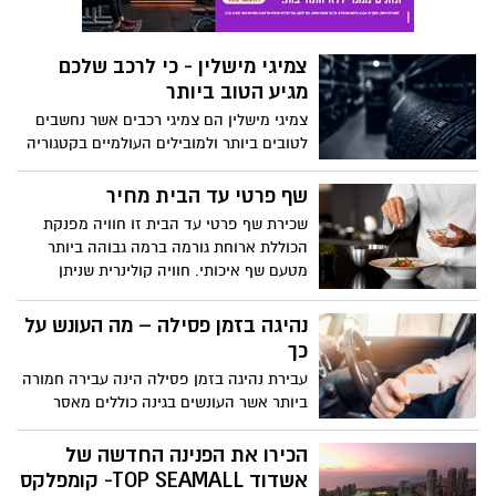
צמיגי מישלין - כי לרכב שלכם
מגיע הטוב ביותר
צמיגי מישלין הם צמיגי רכבים אשר נחשבים
לטובים ביותר ולמובילים העולמיים בקטגוריה
שלהם, זאת הודות להיותם סוג הצמיגים
היחידי אשר עורך שימוש בטכנולוגיית ה-
שף פרטי עד הבית מחיר
Energy Saver השימושית. למעשה, מיותר
שכירת שף פרטי עד הבית זו חוויה מפנקת
לציין מדוע צמיגי מישלין מיוצרים על ידי
הכוללת ארוחת גורמה ברמה גבוהה ביותר
מקצוענים בעלי ניסיון מעמיק בתחום שכן,
מטעם שף איכותי. חוויה קולינרית שניתן
מדובר בצמיגים אשר קיימים כבר מעל למאה
לעשות אותה עם החברים הקרובים או כל בני
שנים ועדיין משתפרים ומשתדרגים עם הזמן.
המשפחה הקרובים, אבל השאלה שמסקרנת
נהיגה בזמן פסילה – מה העונש על
מפאת יתרונות אלו, אין ספק כי הבחירה
רבים זה דווקא - כמה עולה לשכור שף פרטי
כך
בצמיגי מישלין עבור כלי הרכב שלכם היא
לבית?.
האפשרות היעילה והחכמה ביותר במידה
עבירת נהיגה בזמן פסילה הינה עבירה חמורה
ואתם צריכים להחליף צמיג ועל כן, החלטנו
ביותר אשר העונשים בגינה כוללים מאסר
לרכז עבורכם בכתבה הבאה את מרבית
בפועל לצד פסילת רישיון נהיגה לתקופה
המידע החשוב על צמיגי מישלין והשימוש
ארוכה וממושכת.
הכירו את הפנינה החדשה של
בהם.
אשדוד TOP SEAMALL- קומפלקס