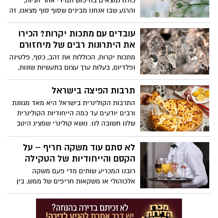
כולנו נמצאים בחיפוש תמידי אחר זוגיות,
והרגע שבו אנחנו מבינים שסוף סוף מצאנו, זה
רגע מרגש. לכן, אם גם אתה מתחיל לחשוב על
האפשרות של חתונה עם בת הזוג שלך, ברור
עובדים עם מתכות יקרות? הכירו
מדוע אתה רוצה לבקש את ידה בצורה הכי
את היתרונות רבים של מיחזורם
מכובדת שיש. לכן אתה חייב לדעת כמה
מתכות יקרות, הכוללות את זהב, כסף, פלטינה
דברים על טבעות אירוסין, כי טבעת אירוסין
ופלדיום, בעלות ערך עצום בתעשיות שונות,
היא בעלת חשיבות רבה.
החל מייצור תכשיטים לייצור אלקטרוני ומגזר
הרכב. הביקוש הגובר שלהם, יחד עם הזמינות
תרבות הפיצה בישראל
הסופית שלהם, מדגיש את הדחיפות של
התרבות הקולינרית בישראל היא מאד מגוונת
מיחזור סחורות יקרות אלה. היתרונות של
ורבים יודעים עד כמה הייחודיות הקולינרית
תהליך מיחזור זה הם מגוונים, ומספקים
שלנו חשובה לנו. נושא קולינרי שמציג היטב
שימור סביבתי, רווחים כלכליים ושיפור ניהול
את המגוון הקולינרי הישראלי הוא עולם
המשאבים.
הפיצות. מפיצה מסורתית ועד לפיצה
לא סתם עוד משקה חריף – על
בינלאומית, מגוון הפיצות בארץ הוא איכותי
הקסם והייחודיות של הטקילה
ומשלב טעמים בינלאומיים לצד טעמים
רובנו המכריע שותים מדי פעם משקה
ישראליים מקומיים. האם פיצה היא רק מאכל,
אלכוהולי או משקאות חריפים של ממש, בין
או כבר תרבות בפני עצמה? מיד תדעו הכל.
אם מדובר בבירה בפאב אחת לכמה שבועות
או בכוס יין, ברנדי או וויסקי טוב לאחר ארוחת
שבת. בין כל המשקאות החריפים השונים