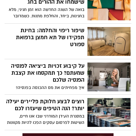
שישמחו את ההורים בחג
מדובר על טכנולוגיה יחסית חדשה שהחל
להיערך בה שימוש נרחב רק בשנים האחרונות
בואה של השנה החדשה הוא זמן חגיגי, מלא
- אין ספק כי שירותי ביובית הם אחת
בחגיגות, ביחד, והחלפת מתנות. כשמדובר
הבחירות המומלצות ביותר שתוכלו לבצע על
בהורים, יש להם משמעות עצומה בחיינו
מנת לפתור את הבעיות בהן אתם נתקלים בכל
וחשוב להביע את הערכתנו אליהם באירועים
שיפור ריפוי והחלמה: בחינת
הנוגע למערכת הביוב שלכם. על כן, בכתבה זו
אלה. עם זאת, בחירת המתנה האידיאלית
תפקידו של תא חמצן ברפואת
החלטנו להסביר לכם כל מה שצריך לדעת כדי
עבורם יכולה להיות משימה מרתיעה. אז איך
ספורט
שתוכלו לבחור בעצמכם שירותי ביובית ביבנה.
תבחרו השנה את המתנה המושלמת להורים
שלכם?
על קיבוע זכויות ביציאה לפנסיה
שמעתם? כך תמקסמו את קצבת
הפנסיה שלכם
איך מפחיתים את מס ההכנסה בפנסיה?
הצעד הראשון (וגם האחרון) הוא הליך קיבוע
זכויות. כך זה עובד
רוצים לבצע חלוקת פליירים יעילה
יותר? הנה הטיפים שיעזרו לכם
במסגרת העידן המודרני שבו אנו חיים,
השיטות לפרסום עסקים הפכו להיות מקוונות
שכן, כמעט ולא קיים בעל עסק אשר מבין את
החשיבות העצומה של פרסום בית העסק