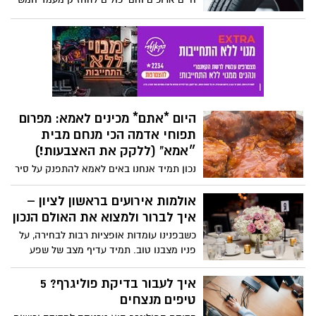
לראות אותם אפילו ברחובות הערים ומקומות
עד שמונה שנים.
ציבוריים בהם נעשה שימוש באמצעים כגון
פנס סולארי לרחוב המספק תאורת רחוב
חזקה ואפקטיבית.
היום *אתם* מכינים לאמא: מפרום
תפוחי אדמה הכי מנחם מבית
״אמא" (ללקק את האצבעות!)
נכון תמיד אנחנו באים לאמא להתפנק על סיר
מנחם ועל אוכל של בית? ומה יותר בית ממנת
מפרום מופלאה, משביעה ומלאת זכרונות
אולמות אירועים בראשון לציון –
ילדות נוסטלגיים? אז היום, אולי גם לכבוד יום
איך לברור ולמצוא את האולם הנכון
המשפחה שחל החודש, אתם, כן, כן, אתם
כשבפנינו עומדות אופציות רבות לבחירה, על
הולכים לבשל לאמא את המפרום שעשתה
פניו מצבנו טוב. תמיד עדיף מצב של שפע
לכם כל הילדות באהבה ענקית! לא להילחץ כי
מאשר על מצב של מחסור. הבעיה היא,
לנו יש את המתכון המושלם למנה התוניסאית
שמתוך השפע הזה אנחנו צריכים לדעת כיצד
איך לעבור בדיקת פוליגרף? 5
המהממת הזאת, עם בשר טחון ועסיסי,
לברור ולבחור בסופו של דבר את הבחירה
טיפים מנצחים
שעטוף בתפוחי אדמה רכים ונימוחים ורוטב
הנכונה.