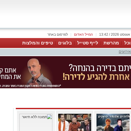
|
המייל האדום
|
לפרסום באתר
כל
מהרשת
לייף סטייל
בלוגים
טיפים והמלצות
אירועים