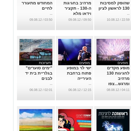
שהופק למסיבות
מרהיב בחגיגות
המחודש מתעורר
130 לראשון לציון
ה-130 - תקציר
לחיים
וידאו מלא
...
...
...
03:50 / 09.08.12
09:50 / 09.08.12
22:59 / 10.08.12
מופעים
מופעים
תערוכות
מופע מקדים
ישי לוי במופע
"ימים סוערים"
לחגיגות 130
פתוח ברחבת
בגלריית בית יד
מרהיב
העירייה
לבנים
ומרגש...צפו
...
...
בתמונות
02:01 / 06.08.12
12:15 / 06.08.12
04:11 / 08.08.12
...