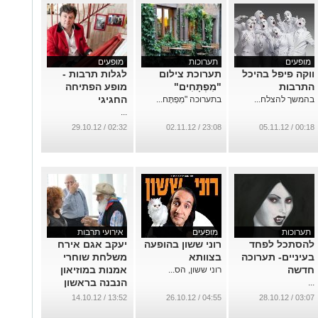
מופעים
תערוכות
מופעים
ווקה פיפל בהיכל
תערוכת צילום
לגלות תרבות -
התרבות
"מִפְתָּחִים"
מופע הפתיחה
החגיגי
בהמשך להצלח...
בתערוכה "מִפְתָּח...
...
02:32 / 29.10.12
23:08 / 02.11.12
00:18 / 05.11.12
תערוכות
מופעים
אירועי תרבות
להסתכל לפחד
רוני ששון בהופעה
יעקב אגם אירח
בעיניים- תערוכה
בצוותא
משלחת שוחרי
חדשה
אמנות במוזיאון
רוני ששון, הס...
הנבנה בראשון
...
לציון
13:52 / 14.10.12
04:55 / 26.10.12
03:07 / 28.10.12
...