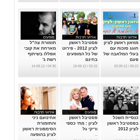
אירועי תרבות
אירועי תרבות
מופעים
מוזאון ראשון לציון
פסטיבל ראשון
תזמורת צה"ל
חוגג סוכות עם
לציון 2012 - פירוט
מארחת את קובי
בעלי המלאבה של
של כל המופעים
אפללו בשיתוף
פעם
בחינם
רשת ג'
...
...
...
04:35 / 14.09.12
02:22 / 19.09.12
09:23 / 20.09.12
מופעים
מופעים
אירועי תרבות
כנסיית השכל
פסטיבל ראשון
אחינועם ניני
בפסטיבל ראשון
לציון : מתי כספי
והתזמורת
לציון 2012
וריקי גל
הסימפונית ראשון
לציון בהופעה
...
...