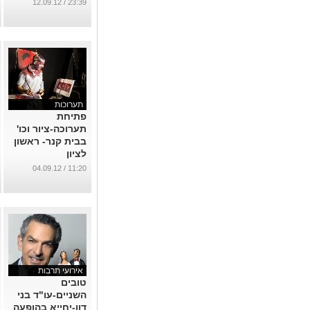
23:39 / 12.09.12
תערוכות
פתיחת
תערוכה-ציור וכו'
בבית קנר- ראשון
לציון
...
11:20 / 04.09.12
אירועי תרבות
טובים
השניים-עו"ד בני
דון-יחייא בהופעה