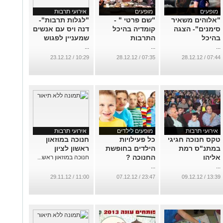
מופעים
מופעים
אירועי תרבות
"אלוהים משאיר
"שם פרטי " -
"לגלות תרבות"-
סימנים"- הצגה
קומדיה בהיכל
דנה ויס עם אנשים
בהיכל
התרבות
שמעניין לפגוש
...
...
...
10:29 / 23.12.12
07:35 / 28.12.12
07:44 / 28.12.12
אירועי תרבות
מופעים לילדים
אירועי תרבות
ט​קס חנוכה חגיגי
כל פעילויות
חנוכה במוזאון
במתנ"ס רמת
הילדים בחופשת
ראשון לציון
אליהו
החנוכה ?
חנוכה במוזאון ראש...
...
...
11:00 / 29.11.12
23:47 / 07.12.12
13:39 / 09.12.12