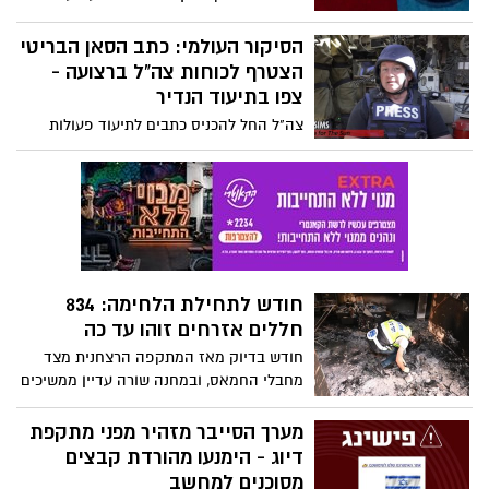
השירות הצבאי ולכן הוא השקיע שעות רבות
ערובה בבית החולים רנתיסי בעזה במהלך
בציוריו. וכאן תוכלו לראות שתיים מהיצירות
הלחימה.
הסיקור העולמי: כתב הסאן הבריטי
המרשימות שלו. יהי זכרו ברוך
הצטרף לכוחות צה"ל ברצועה -
צפו בתיעוד הנדיר
צה"ל החל להכניס כתבים לתיעוד פעולות
צה"ל באזורים ברצועת עזה שכבר נוקו
ממחבלים. כתב הסאן הבריטי הצטרף לכוח
צה"ל, שחשף משגר רקטות בחוף הים של עזה
ואמצעי לחימה ומעבדה להכנת מטענים
בדירה בבניין מגורים. צפו בתיעוד שמופץ כבר
בכל העולם
חודש לתחילת הלחימה: 834
חללים אזרחים זוהו עד כה
חודש בדיוק מאז המתקפה הרצחנית מצד
מחבלי החמאס, ובמחנה שורה עדיין ממשיכים
לזהות מספר רב של גופות. וגם - כמה כתבי
אישום הוגשו עד כה בשל הסתה?
מערך הסייבר מזהיר מפני מתקפת
דיוג - הימנעו מהורדת קבצים
מסוכנים למחשב