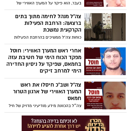
בעבר, הוא פיקד על המערך האווירי של
חמאס, ולקח חלק בפיתוח יכולות הכטב״מים
ומצנחי הרחיפה של ארגון הטרור. לאורך ליל
צה"ל מנהל לחימה מתוך בתים
אמש בפעילות הקרקעית ברצועת עזה חוסלו
ברצועה: הרחבת הפעילות
מחבלים רבים של ארגון הטרור חמאס
הקרקעית נמשכת
והושמדו מאות מטרות צבאיות נוספות
כוחות צה"ל ממשיכים בהרחבת הפעילות
הקרקעית ברצועת עזה; במהלך הלילה חיסלו
הכוחות מחבלי חמאס והשמידו תשתיות טרור
אחרי ראש המערך האווירי: חוסל
ומתחמים צבאיים. צפו בתיעוד
מפקד הכוח הימי של חטיבת עזה
בחמאס, שפיקד על ניסיון החדירה
הימי למרחב זיקים
צה"ל ושב"כ חיסלו היום (שבת) את מפקד
צה"ל ושב"כ חיסלו את ראש
הכוח הימי של חטיבת עזה בארגון הטרור
חמאס אשר פיקד על ניסיון החדירה הימי
המערך האווירי של ארגון הטרור
למרחב זיקים לפני מספר ימים.
חמאס
צה״ל בהכוונת מידע מודיעיני מדויק של חיל
האוויר, אמ"ן ושב"כ, חיסלו הלילה את ראש
המערך האווירי של ארגון הטרור חמאס, עצאם
אבו רכבה באמצעות מטוסי קרב.