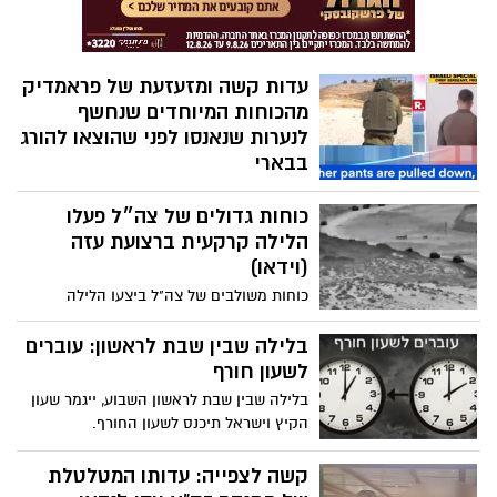
עדות קשה ומזעזעת של פראמדיק
מהכוחות המיוחדים שנחשף
לנערות שנאנסו לפני שהוצאו להורג
בבארי
עדות קשה מאוד לקריאה ושמיעה של איש
כוחות גדולים של צה״ל פעלו
הכוחות המיוחדים שפעלו בעזה, פראמדיק,
שתיאר את מה שראה בעת שנכנס לבית
הלילה קרקעית ברצועת עזה
בקיבוץ בארי בזמן התופת, תוך שחיפש
(וידאו)
פצועים ואזרחים שזקוקים לחילוץ
כוחות משולבים של צה"ל ביצעו הלילה
פשיטה ממוקדת בצפון רצועת עזה. צפו
בתיעודים
בלילה שבין שבת לראשון: עוברים
לשעון חורף
בלילה שבין שבת לראשון השבוע, ייגמר שעון
הקיץ וישראל תיכנס לשעון החורף.
המשמעות: החזרת שעה אחורה
קשה לצפייה: עדותו המטלטלת