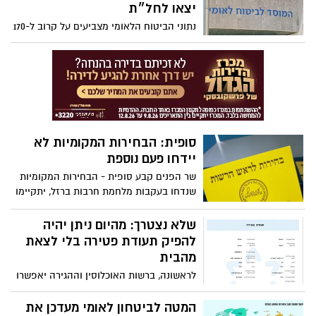
צה"ל במערכה
יצאו לחל״ת
נתוני הביטוח הלאומי מצביעים על קרוב ל-170
אלף בקשות לדמי אבטלה שהוגשו מאז
תחילת המלחמה. רובם מעובדים שהוצאו
לחופשה ללא תשלום (חל״ת) שלא מרצון
סופית: הבחירות המקומיות לא
יידחו פעם נוספת
שר הפנים קבע סופית - הבחירות המקומיות
שנדחו בעקבות מלחמת חרבות ברזל, יתקיימו
במועד החדש שנקבע ולא יידחו פעם נוספת
שלא נצטרך: מהיום ניתן יהיה
להפיק תעודת פטירה בלי לצאת
מהבית
לראשונה, ברשות האוכלוסין וההגירה יאפשרו
הנפקת תעודת פטירה רשמית בלחיצת כפתור
דרך המחשב בבית
המטה לביטחון לאומי מעדכן את