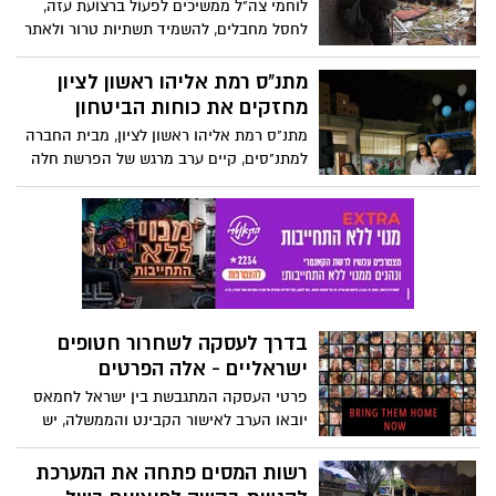
לוחמי צה"ל ממשיכים לפעול ברצועת עזה,
לחסל מחבלים, להשמיד תשתיות טרור ולאתר
אמצעי לחימה במבנים אזרחיים ברצועה. צפו
בתיעוד
מתנ"ס רמת אליהו ראשון לציון
מחזקים את כוחות הביטחון
מתנ"ס רמת אליהו ראשון לציון, מבית החברה
למתנ"סים, קיים ערב מרגש של הפרשת חלה
עם הרבנית ליסה דדון המוקדש לחיילות
וחיילי צה"ל, כוחות הביטחון ובסימן החזרת
החטופים במהרה לביתם. במהלך הערב
התקיימה תפילה משותפת ולאחר מכן
הוענקה ערכת תפילין מהודרת ואישית לעובד
המתנ"ס, קובי מורי. אסף דעבול המשנה
לראש העיר ויו"ר הנהלת המתנ"ס הודה לכל
בדרך לעסקה לשחרור חטופים
מי שהיה שותף להצלחת הערב המיוחד
ישראליים - אלה הפרטים
והמחזק.
פרטי העסקה המתגבשת בין ישראל לחמאס
יובאו הערב לאישור הקבינט והממשלה, יש
מתנגדים לעסקה בממשלה, ביניהם חברי
עוצמה יהודית והציונות הדתית. אלה הפרטים
רשות המסים פתחה את המערכת
הידועים על העסקה המסתמנת