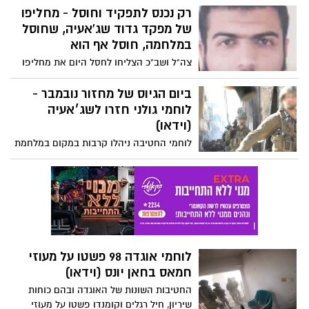
של לוחמים מיחידה 504 באגף המודיעין
רק נכנס לתפקיד וחוסל - מחליפו
וחטיבה 551 משטח רצועת עזה לשטח מדינת
של מפקד גדוד שג'אעיה, שחוסל
ישראל.
במלחמה, חוסל אף הוא
צה"ל ושב"כ הצליחו לחסל היום את מחליפו
של מפקד גדוד שג'אעיה, שחוסל במהלך
המלחמה. עמאד קריקע, שחוסל היום, שימש
ביום הגיוס של מחזור נובמבר -
כסגן מפקד גדוד שג׳עייה משנת 2019 והוא
לוחמי גולני חזרו לשג׳אעיה
לקח חלק בקידום מתווי ירי נ״ט ופשיטות
(וידאו)
לשטח הארץ
לוחמי החטיבה ניהלו קרבות במקום במלחמת
צוק איתן - אז גם נהרג בן העיר אשדוד סמל
בן עונונו הי"ד. היום, כעשור אחרי וביום הגיוס
של מחזורת נובמבר, הם חוזרים להילחם
באותה השכונה: "איבדנו כאן חברים ולוחמים,
היום זה הזמן שלנו". צפו בתיעוד מהלחימה
לוחמי אוגדה 98 פשטו על מעוזי
חמאס בחאן יונס (וידאו)
החטיבות השונות של האוגדה ובהם כוחות
שיריון, חיל רגלים וקומנדו פשטו על מעוזי