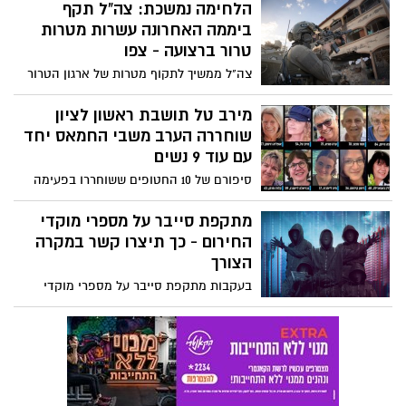
גם אם הפוליטיקאים ממש ינסו. טור דעה.
הלחימה נמשכת: צה"ל תקף
ביממה האחרונה עשרות מטרות
טרור ברצועה - צפו
צה"ל ממשיך לתקוף מטרות של ארגון הטרור
חמאס, לחסל מחבלים ולהשמיד אמצעי
לחימה. צפו בתיעוד
מירב טל תושבת ראשון לציון
שוחררה הערב משבי החמאס יחד
עם עוד 9 נשים
סיפורם של 10 החטופים ששוחררו בפעימה
החמישית היום (שלישי) בשעה 20:00 לאחר
שנחטפו מבתיהם ב7 באוקטובר והיו בשבי
מתקפת סייבר על מספרי מוקדי
החמאס במשך 53 יום בנוסף אליהם שוחררו 2
החירום - כך תיצרו קשר במקרה
תאילנדים . הם שוחררו במסגרת הפסקת אש
הצורך
בשבי נותרו 167 חטופים. הערב שוחררו משבי
בעקבות מתקפת סייבר על מספרי מוקדי
החמאס גבריאלה ומיאה ליימברג ואחותה של
החירום בישראל, לא ניתן לחייג דרך המספרים
גבריאלה - קלרה, אופליה רויטמן, דיצה היימן,
המקוצרים למוקדי המשטרה, מד״א וכיבוי
עדה שגיא ותמר מצגר נורלין (נטלי)
אש. במקרה חירום, כך תיצרו עימם קשר
באבאדילה אגוג'ו מירב טל ורימון קירשט ברוך
שובכם