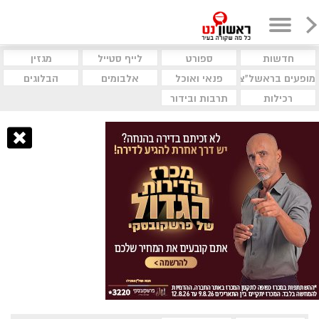
חדשות
ספורט
לייף סטייל
מגזין
מופעים בראשל"צ
פנאי ואוכל
אלבומים
הבלוגים
רכילות
תרבות ובידור