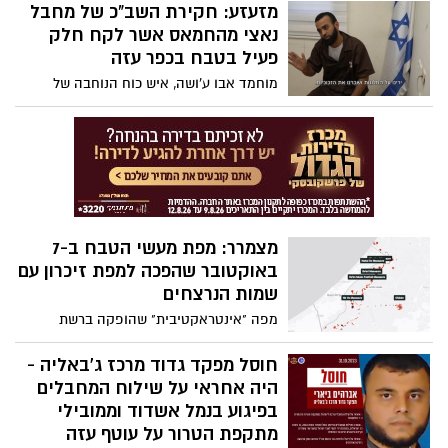
לוחמי צה"ל בפיקוד חטיבת גולני ניהלו במהלך
מזעזע: חקירת השב"כ של מחבל
הלילה קרבות ממושכים במהלכם חוסלו
נאצי מהחמאס אשר לקח חלק
עשרות מחבלים
פעיל בטבח בכפר עזה
מוחמד אבו ע'ושה, איש כוח הנוחבה של
חמאס, העיד כי "המשימה שלנו הייתה להרוג,
לא לחטוף" - וסיפר על הזוועות שביצעו הוא
ושותפיו בכפר עזה - קשה לצפייה
מצמרר: מפת מעשי הטבח ב-7
באוקטובר שהפכה למפת זיכרון עם
שמות הנרצחים
מפה "אינטראקטיבית" שהופקה ברשת
מאפשרת לנווט בין מוקדי הטבח וממחישה
בדרך מצמררת את הזוועות שהתרחשו, כאשר
חוסל מפקד גדוד מרכז ג'באליה -
מצוינים בה שמות הנרצחים והמיקומים שבהם
היה אחראי על שילוח המחבלים
הם נטבחו על הידי המחבלים המרצחים יימח
בפיגוע בנמל אשדוד וממובילי
שמם. לחלק מהשמות צורפו גם תמונות
מתקפת הטרור על עוטף עזה
הנרצחים