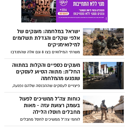
ישראלים ויהודים בעולם
ישראל במלחמה: מענקים של
אלפי שקלים והגדלת תשלומים
למילואימניקים
משרתי המילואים בצו 8 וגם אלה שהתנדבו
למילואים במלחמה, צפויים לקבל מענק של
1100 ש"ח, בנוסף יזכו הורים לילדים בעוד
מענקים כספיים והקלות במתווה
2,000 שקלים - כך סוכם בין שר האוצר, שר
החל"ת: מתווה הסיוע לעסקים
הביטחון ובכירי צה"ל
שנפגעו מהמלחמה
פיצויים לעסקים שההכנסה שלהם נפגעה,
מענקים קבועים בהתאם למחזור של העסק
וירידת ההכנסה והקלות במתווה החל"ת:
כוחות צה"ל ממשיכים לפעול
מתווה הפיצויים לעסקים שאישרה הממשלה
בעומק רצועת עזה - מאות
בעקבות מלחמת חרבות הברזל
מחבלים חוסלו הלילה
לוחמי צה"ל ממשיכים לחסל מחבלים
ולהשמיד תשתיות טרור ברחבי רצועת עזה;