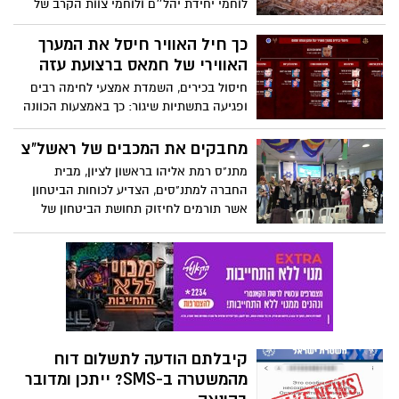
לוחמי יחידת יהל״ם ולוחמי צוות הקרב של
חטיבה 401 השמידו את רשת המנהרות
האסטרטגית ב״רובע הבכירים״ של חמאס
כך חיל האוויר חיסל את המערך
ברצועת עזה
האווירי של חמאס ברצועת עזה
חיסול בכירים, השמדת אמצעי לחימה רבים
ופגיעה בתשתיות שיגור: כך באמצעות הכוונה
מודיעינית ותקיפה מדויקת נשללו יכולות
מבצעיות רבות של המערך האווירי של חמאס
מחבקים את המכבים של ראשל"צ
מתנ"ס רמת אליהו בראשון לציון, מבית
החברה למתנ"סים, הצדיע לכוחות הביטחון
אשר תורמים לחיזוק תחושת הביטחון של
תושבי השכונות רמת אליהו ונווה ים. במהלך
חג חנוכה התקיים במתנ"ס טקס הדלקת נרות
במעמד נציגי כוחות הביטחון, משמר השכונה
ופיקוד העורף והם קיבלו תעודות הוקרה
ממנכ"ל המתנ"ס קולין היימס. תעודות הוקרה
הוענקו גם לנשות מועדון הסורגות של
המתנ"ס, שסרגו באהבה כובעי צמר מחממים
קיבלתם הודעה לתשלום דוח
במיוחד לחיילים עם מתנדבות של "באים
בטוב".
מהמשטרה ב-SMS? ייתכן ומדובר