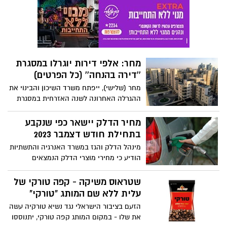
הקומנדו שפעלו להשמדת עשרות פירי
מנהרות ותשתיות טרור לצד חיסול מחבלים.
צפו
מחר: אלפי דירות יוגרלו במסגרת
''דירה בהנחה'' (כל הפרטים)
מחר (שלישי), ייפתח משרד השיכון והבינוי את
ההגרלה האחרונה לשנה האזרחית במסגרת
''דירה בהנחה''. איך זה יעבוד ואיפה נרשמים?
כל הפרטים
מחיר הדלק יישאר כפי שנקבע
בתחילת חודש דצמבר 2023
מינהל הדלק והגז במשרד האנרגיה והתשתיות
הודיע כי מחירי מוצרי הדלק הנמצאים
בפיקוח שעודכנו בתחילת חודש דצמבר,
הנמכרים לצרכן בתחנות הדלק - יישארו זהים
שטראוס משיקה - קפה טורקי של
עלית ללא שם המותג "טורקי"
הזעם בציבור הישראלי נגד נשיא טורקיה עשה
את שלו - במקום המותג קפה טורקי, יתנוססו