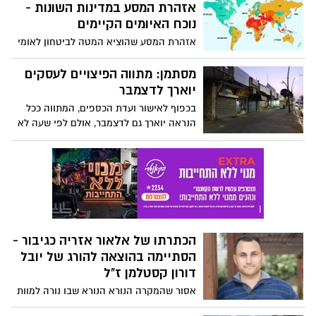
אזהרת המסע במדינות השונות -
נוכח האיומים הקיימים
אזהרת המסע שהוציא המטה לביטחון לאומי
(המל"ל) - לאור המלחמה, מתעדכנת. במל"ל
קיימו הערכות מצב עם כלל גורמי מערכת
מסתמן: מתווה הפיצויים לעסקים
הביטחון, ואלה האזהרות שבתוקף
יוארך לדצמבר
בכפוף לאישור ועדת הכספים, המתווה ככל
הנראה יוארך גם לדצמבר, אולם לפי שעה לא
ברור אם היישובים במרחק של עד 40 ק"מ
מהרצועה יזכו שוב לפיצוי מוגדל
הכתרתו של אלאור אזריה כגיבור -
הסתיימה בהוצאה להורג של יובל
דורון קסטלמן ז"ל
אסור שהמקרה הנורא הנורא שבו נורה למוות
יובל דורון קסטלמן ז"ל בידי חיילים יתמסמס -