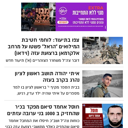
בתקווה גם לגבי החטופים".
טכנולוגי בבניין ה-MRI בבית החולים שיפאא׳;
כוחות צה"ל בפיקוד אוגדה 36 ממשיכים
בפעילות ממוקדת בבית החולים
צפו בתיעוד: לוחמי חטיבת
המילואים "הראל" פשטו על מרחב
אלקרמאן ברצועת עזה (וידאו)
דובר צה"ל משחרר הצוהריים (א') תיעוד חדש
מהלחימה בעזה, בה נראים לוחמי חטיבת
המילואים "הראל" כשהם פושטים על מרחב
איתי יהודה תושב ראשון לציון
אלקרמאן ברצועת עזה, משמידים אויב
נהרג בקרב בעזה
ותשתיות טרור. צפו
בבית הספר מקיף י' בראשון לציון בו למד
מספרים על איתי שהיה ילד עדין, רגיש,
אינטליגנט וכשרוני מאוד. איתי היה בוגר מגמת
אמנות ובין הנושאים שהוא הרבה לעסוק בהם
חוסל אחמד סיאם מפקד בכיר
היו "חולשה מול חוזק" ו"חשיבות היופי
שהחזיק ב 1000 בני ערובה עזתים
בעולמינו". הכלי המרכזי בו השתמש היה
כוחות צה"ל ושב"כ חיסלו את המחבל אחמד
עיפרון. חלומו היה להיות מקעקע לאחר
סיאם שהחזיק כאלף מתושבי רצועת עזה כבני