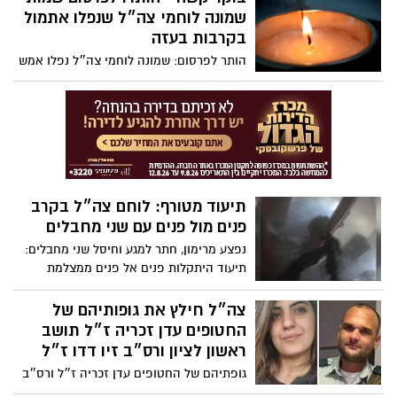
תושב אשדוד לשעבר, פונה כעת ללב הציבור
שמונה לוחמי צה״ל שנפלו אתמול
בתקווה לעזרה: "מיום כיפור אני ואשתי לא
בקרבות בעזה
עובדים, שלושה חודשים כמעט". הצטרפו
הותר לפרסום: שמונה לוחמי צה״ל נפלו אמש
בקרבות ברצועה - בהם מפקד גדוד 13 של
גולני, שנפל עם לוחמיו בקרב בשג׳עיה
תיעוד מטורף: לוחם צה״ל בקרב
פנים מול פנים עם שני מחבלים
נפצע מרימון, חתר למגע וחיסל שני מחבלים:
תיעוד היתקלות פנים אל פנים ממצלמת
הקסדה של לוחם יהל״ם
צה״ל חילץ את גופותיהם של
החטופים עדן זכריה ז״ל תושב
ראשון לציון ורס״ב זיו דדו ז״ל
גופתיהם של החטופים עדן זכריה ז״ל ורס״ב
זיו דדו ז״ל חולצו על ידי כוח צה״ל בפעילות