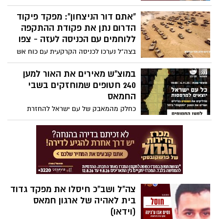
כמעט 20 שנה אחרי ישראל מחסלת את
"אתם דור הניצחון": מפקד פיקוד
המחבל ששילח את המפגעים לביצוע הפיגוע
בנמל אשדוד, בו נהרגו 13 בני אדם וכן היה
הדרום נתן את פקודת ההתקפה
ממובילי מתקפת הטרור הרצחנית על עוטף
ללוחמים עם הכניסה לעזה - צפו
עזה
בצה"ל נערכו לכניסה הקרקעית עם כוח אש
אדיר שיעבה את הכוחות שנלחמים כבר בתוך
רצועת עזה. רגע לפני כניסתם, מפקד הפיקוד
במוצ"ש מאירים את האור למען
אלוף ירון פינקלמן, נתן את פקודת ההתקפה
240 חטופים שמוחזקים בשבי
ללוחמים בקשר: "כולם מביטים בנו כעת.
החמאס
כמוני, הם סומכים עליכם ומאמינים בכם". צפו
כחלק מהמאבק של עם ישראל להחזרת
החטופות והחטופים הביתה לקהילה שלהם
ולאחר חודש שלם בשבי. בשבת הקרובה 4.11
בשעה 19:00 בערב כל עם ישראל יצא
למרפסות לשיר את המנון "התקווה". מדליקים
פנסים ואורות, יחד נאיר את כל מדינת ישראל
שגם ברצועת עזה יראו את האור הגדול
שמחכה להם בבית.
צה"ל ושב"כ חיסלו את מפקד גדוד
בית לאהיה של ארגון חמאס
(וידאו)