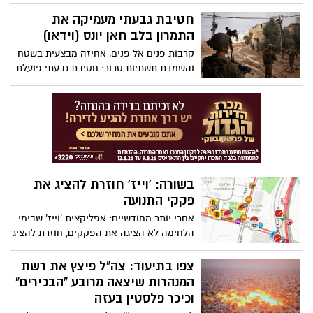
על חזית האריזה משפטים כמו "דור הניצחון",
"עם ישראל חי", "אין לי ארץ אחרת".
חטיבת גבעתי מעמיקה את
התמרון בלב חאן יונס (וידאו)
קרבות פנים אל פנים, אחיזה מבצעית בשטח
והשמדת תשתיות טרור: חטיבת גבעתי פועלת
בעצימות בשלושת השבועות האחרונים בלב
חאן יונס. צפו בתיעוד מלב הרצועה
בשורה: 'וייז' חוזרת להציג את
פקקי התנועה
אחרי יותר מחודשיים: אפליקצית 'וייז' שבימי
הלחימה לא הציגה את הפקקים, חוזרת להציג
את מפות הפקקים המפורטות
צפו בתיעוד: צה"ל פיצץ את רשת
המנהרות שיצאה מרובע "הבכירים"
וכיכר פלסטין בעזה