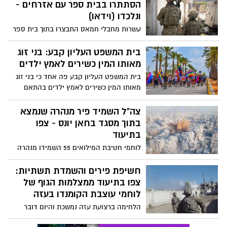
הסתתרו בבית ספר עם אזרחים -
ונלכדו (וידאו)
עשרות מחבלי חמאס התבצרו בתוך בית ספר
יחד עם אוכלוסייה אזרחית כשהם מנצלים את
נוכחות האזרחים על מנת לבצע ירי של RPG
בית המשפט העליון קבע: בני זוג
ונשק קל לעבר הכוחות. המחבלים נעצרו
מאותו המין כשירים לאמץ ילדים
ונלקחו להמשך חקירות כוחות הביטחון
בית המשפט העליון קבע פה אחד כי בני זוג
מאותו המין כשירים לאמץ ילדים בהתאם
לסעיף 3 לחוק אימוץ ילדים, התשמ"א-1981.
ההחלטה התקבלה
צה"ל השמיד פיר מנהרה שנמצא
בתוך מסגד בחאן יונס - צפו
בתיעוד
לוחמי חטיבת המילואים 55 השמידו מנהרה
ששימשה את כוח נוח'בה של חמאס להעברת
אמצעי לחימה ואף התחברה לחמ"ל ששימש
חשיפת פירים והשמדת תשתיות:
את המחבלים לניהול מלחמה. פתח המנהרה
צפו בתיעוד ממצלמות הגוף של
יצא מתוך מסגד בחאן יונס. צפו בתיעוד
לוחמי עוצבת הקומנדו בעזה
השמדת המנהרה
הלחימה ברצועת עזה נמשכת והיום דובר
צה"ל מפרסם תיעוד ממצלמות הגוף של לוחמי