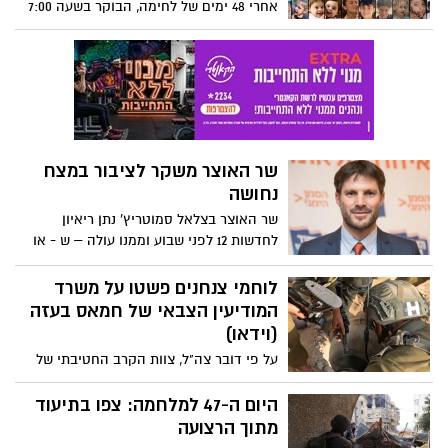
אחרי 48 ימים של לחימה, הבוקר בשעה 7:00
נכנסה לתוקף הפסקת אש זמנית לארבעה
ימים, במהלכם ישוחררו 50 ילדים ונשים
חטופים. בניגוד לעבר, הפסקת האש לא
לוותה במטחי סיום, אך לאחר כניסת הפסקת
האש בוצע ירי לעוטף עזה. זה מה שצפוי
להתרחש היום ובימים הקרובים
שר האוצר משקר לציבור במצח
נחושה
שר האוצר בצלאל סמוטריץ' נתן ריאיון
לחדשות 12 לפני שבוע וממנו עולה – ש - או
שהוא משקר לציבור במצח נחושה, או שפשוט
אין לו שמץ של מושג מה הוא אומר....
לוחמי צנחנים פשטו על משרד
המשפט: "זה לא כסף שלי, זה כסף של
המודיעין הצבאי של חמאס בעזה
הציבור", היה בין הבודדים שהיו אמת
(וידאו)
על פי דובר צה"ל, צוות הקרב החטיבתי של
צנחנים ניהל התקפה על שכונת תל אל אווה
במסגרתה פשטו הלוחמים על מוצב חטיבת
היום ה-47 למלחמה: צפו בתיעוד
העיר עזה ומשרד המודיעין הצבאי של חמאס.
מתוך הרצועה
צפו בתיעוד