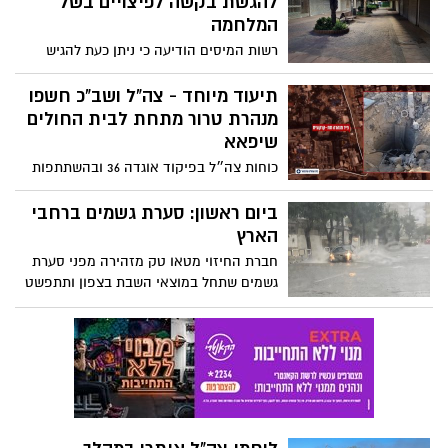
להגשת בקשה לפיצויים בשל
המלחמה
רשות המיסים הודיעה כי ניתן כעת להגיש
תביעות בצורה מקוונת עבור נזק עקיף במספר
מסלולים לפי מיקום העסק. מדובר בתכנית
תיעוד מיוחד - צה"ל ושב"כ חשפו
פיצויים בעלות של 15 מיליארד שקל לעסקים
מנהרת טרור מתחת לבית החולים
שהכנסותיהם נפגעו בתקופת המלחמה. כזכור,
שיפאא
עסקים המרוחקים עד 40 ק"מ מגבול עזה
כוחות צה״ל בפיקוד אוגדה 36 ובהשתתפות
ועסקים ביישובים באזורים שהוגדרו כרגישים
כוחות מיוחדים מיחידות שלדג, יהל״ם ועוקץ,
בצפון יקבלו פיצויים מוגדלים. כל הפרטים
חשפו בהכוונת שב"כ ואמ"ן, תוואי מנהרת
ביום ראשון: סערת גשמים ברחבי
בפנים
טרור באורך של כ-55 מטרים ובעומק של כ-10
הארץ
מטרים מתחת לבית החולים שיפאא׳
חברת החיזוי מטאו טק מזהירה מפני סערת
גשמים שתחל במוצאי השבת בצפון ותתפשט
במהלך הלילה לאזורים רבים ברחבי הארץ.
הצפי הוא לכמויות משקעים גדולות ורוחות
עזות עד 80 קמ"ש