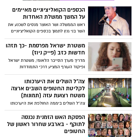
הכספים הקואליציוניים מאיימים
על המשך ממשלת האחדות
ראש הממשלה ושר האוצר מנסים לשכנע את
השר בני גנץ לתמוך בכספים הקואליציוניים
לחרדים שמסתכמים בתוספות של מיליארדי
שקלים רבים, אך גנץ מתעקש להעביר את
משטרת ישראל מפרסמת -כך תזהו
הכספים רק למטרות הלחימה, למפונים,
חדשות כזב (פייק ניוז)
לעסקים, לצמחיה ולחיזוק המשק בגין בור
מדריך מערך הסייבר הלאומי, משטרת ישראל
עלויות המלחמה.
ופיקוד העורף המציע דרכי התמודדות
ועקרונות להבחנה בין "פייק" ל-"ניוז".
צה"ל השלים את היערכותו
לקליטת החטופים השבים ארצה
משטח רצועת עזה (תמונות)
צה"ל השלים ביממה החולפת את היערכותו
לקליטת החטופים השבים ארצה משטח
רצועת עזה. צה"ל בשיתוף משרדי הממשלה
הפסקת האש הזמנית נכנסה
וארגוני הביטחון, גיבשו הליך לקליטה מהירה
לתוקף - בארבע שחרור ראשון של
של השבים, תוך מתן ליווי נדרש
החטופים