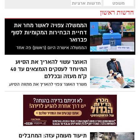
משפט
חדשות ארציות
חדשות ראשון
הממשלה צפויה לאשר מחר את
דחיית הבחירות המקומיות לסוף
פברואר
הממשלה אישרה היום (ראשון) פה אחד
בישיבתה השבועית את דחיית הבחירות
המקומיות ל27 בפברואר. הדחייה באה עקב
האוצר עשוי להאריך את הסיוע
לחץ בקואליציה ועתירות לבג"ץ על דחיית
המיוחד לעסקים הנמצאים עד 40
הבחירות על מנת להתחשב במתמודדים
ק"מ מעזה ובכללם
משרתי מילואים.
משרד האוצר צפוי להאריך את מתווה הסיוע
ליישובים שהוגדרו כ"אזור מיוחד" לחודש
נובמבר. כלומר- עסקים ביישובים במרחק של
20-40 ק"מ מרצועת עזה וביישובים שהוגדרו
בהנחיות כוחות הביטחון כמצויים במיקומים
רגישים, יזכו לפיצויים מוגדלים על נזק עדיף
מהשפעות המלחמה בהשוואה לעסקים בשאר
הארץ.
תיעוד מעומק עזה: המחבלים