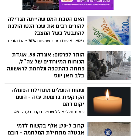
האם הטבת המס שהייתה מגדילה
להורים רבים את שכר הנטו הולכת
להתבטל בשל המצב?
באוצר אישרו כזכור שמשנת 2024 ייהנו הורים
לילדים בגילאי 13-18 מהטבת מס שתעניק להם
נקודות זיכוי ובשורה התחתונה תגדיל להם את
הותר לפרסום: אוגדה 98, אוגדת
שכר הנטו, אולם לאור הגירעון הצפוי, במשרד
הכוחות המיוחדים של צה״ל,
מציעים לדחות את החלת ההטבה לפחות
פתחה בהתקפה ונלחמת לראשונה
בשנה
בלב חאן יונס
כוחות מיוחדים של צה"ל פועלים בלב העיר
שמות הנופלים מתחילת הפעולה
חאן יונס נגד מרכזי הכובד של ארגון הטרור
חמאס. קרבות עזים מתרחשים בין מחבלי
הקרקעית ברצועת עזה - השם
חמאס וכוחות הקומנדו של צה"ל. צפו בתיעוד
יקום דמם
שצה"ל התיר לפרסם הערב
שמות חללי צה"ל שנפלו בקרב בעזה מאז
החלה הפעולה הקרקעית - ששמם הותר
לפרסום. מתחילת מתקפת הטרור הרצחנית
קרוב ל-170 אלף בקשות לדמי
בעוטף עזה ותחילת המלחמה, נפלו 408 חללי
אבטלה מתחילת המלחמה - רובם