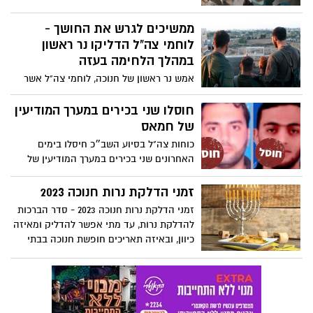
החמאס באזור חאן יונס, מנהלים קרבות עם
מחבלים ומשמידים תשתיות טרור. צפו בדבריו
ממשיכים לגרש את החושך -
של מפקד האוגדה מתוך הרצועה
לוחמי צה"ל הדליקו נר ראשון
במהלך הלחימה בעזה
אמש נר ראשון של חנוכה, לוחמי צה"ל אשר
נמצאים בדרום ובצפון רצועת עזה הדליקו
נרות בשדה הקרב. זה אמנם הנר הראשון של
חוסלו שני בכירים במערך המודיעין
חנוכה אבל האור שלנו מעולם לא היה חזק
של חמאס
יותר. חג חנוכה שמח מצה״ל
כוחות צה"ל בסיוע השב״כ חיסלו בימים
האחרונים שני בכירים במערך המודיעין של
ארגון הטרור חמאס ברצועת עזה - את עבד
אלעזיז רנתיס שהיה אחראי על כלל התצפיות
זמני הדלקת נרות חנוכה 2023
של החמאס ולקח חלק בתכנון הטבח האכזרי
זמני הדלקת נרות חנוכה 2023 - סדר הברכות
של ה-7.10 ואת אחמד עיוש, פעיל במערך
להדלקת נרות, עד מתי אפשר להדליק ומאיזה
התצפיות בגדוד ‘קרארה׳
כיוון, ובאיזה תאריכים חופשת חנוכה בבתי
הספר והגנים