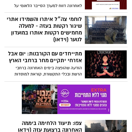
לאחרונה דווח למערך הסייבר הלאומי על
קמפיין דיוג (Phishing) נרחב הפעיל בישראל
באמצעות הודעות לדואר האלקטרוני, עם
לוחמי צה״ל איתרו והשמידו אתרי
קישור להורדת קבצים זדוניים
שיגור רקטות בעזה - למעלה
מחמישים רקטות אותרו במועדון
לנוער (וידאו)
לוחמי צה"ל איתרו והשמידו מתחמים ששימשו
מתייחדים עם הקורבנות: יום אבל
לשיגור רקטות, ביניהם מתחם שמוקם בתוך
מסגד ; למעלה מ-50 רקטות נמצאו במתחם
אזרחי יתקיים מחר ברחבי הארץ
המשמש לפעילות נוער, מוכנות לשיגור אל עבר
הודעה שהופצה בימים האחרונה ברחבי
ישראל
הרשת ובכלי התקשורת, קוראת למוסדות
חינוך, מוסדות ציבור וגופים אחרים לקיים מחר
(שלישי) יום אבל אזרחי לצד טקס זיכרון לזכר
הנרצחים והנופלים ודקה דומייה בשעה 11:00
צפו: תיעוד הלחימה ביממה
האחרונה ברצועת עזה (וידאו