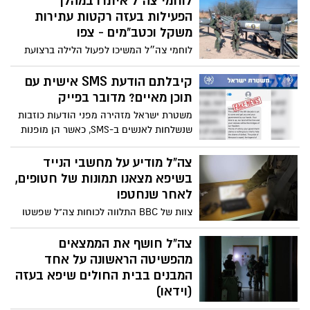
לוחמי צה"ל איתרו במהלך
הפעילות בעזה רקטות עתירות
משקל וכטב"מים - צפו
לוחמי צה״ל המשיכו לפעול הלילה ברצועת
עזה, מטוסי קרב של צה"ל תקפו מטרות טרור
רבות בשטח הרצועה; אותרו רקטות עתירות
קיבלתם הודעת SMS אישית עם
משקל וכטב"מים במוצב הג'יהאד
תוכן מאיים? מדובר בפייק
האסלאמי-פלסטיני בצפון הרצועה
משטרת ישראל מזהירה מפני הודעות כוזבות
שנשלחות לאנשים ב-SMS, כאשר הן מופנות
באופן אישית לנמען ומאיימות עליו איומים
נמרצים: "מדובר בהודעות כזב שיש בהן כדי
צה"ל מודיע על מחשבי הנייד
לעורר תבהלה בציבור בזמן מלחמה"
בשיפא מצאנו תמונות של חטופים,
לאחר שנחטפו
צוות של BBC התלווה לכוחות צה"ל שפשטו
על אזורים מסוימים בבית החולים שיפא
בעזה. דובר צה"ל הודיע לתקשורת הזרה,
צה"ל חושף את הממצאים
יונתן קונריקוס, טען בפני הצוות כי על מחשבי
מהפשיטה הראשונה על אחד
הנייד בבית החולים נמצאו תמונות של חלק
המבנים בבית החולים שיפא בעזה
מהחטופים - לאחר שנחטפו לעזה. "חשפנו
(וידאו)
ציוד רב שיכול לשפוך אור על המצב הנוכחי,
מפקדה מבצעית, אמצעי לחימה וציוד