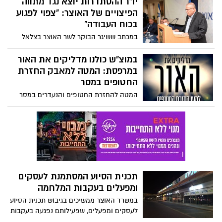
יו"ר ההסתדרות יוצא נגד מתווה
הפיצויים של האוצר: "צפוי לפגוע
בכוח העבודה"
במכתב ששיגר הבוקר לשר האוצר בצלאל
סמוטריץ' ויו"ר ועדת הכספים ח"כ משה גפני,
התריע יו"ר ההסתדרות ארנון בר-דוד מפני
במוצ"ש כולנו מדליקים את האור
ההשלכות של המתווה שהוצג בשבוע שעבר.
במרפסת: המטה למאבק החזרת
"היעדר שיפוי לכלל האוכלוסייה שמושפעת
החטופים במסר
ממצב החירום יוביל לפיטורי עובדים" - הוא
המטה להחזרת החטופים והנעדרים במסר
הזהיר והוסיף: "חמור מכך: משמעות המהלך
ובקשה לציבור בישראל, במוצ"ש הקרוב כולם
היא שמדינת ישראל מסירה אחריות לתשלום
ידליקו את האור במרפסות בשעה 20:00
שכר בגין אי-הגעה לעבודה בשל הנחיות
בדיוק
פיקוד העורף"
תכנית הסיוע המסתמנת לעסקים
ומפעלים בעקבות המלחמה
במשרד האוצר ממשיכים בגיבוש תכנית הסיוע
לעסקים ומפעלים, שפעילותם נפגעה בעקבות
המלחמה שנכפתה על כולנו. לפי שעה מדובר