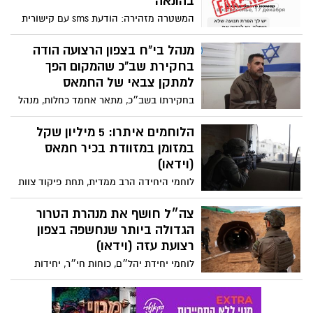
בהונאה
המשטרה מזהירה: הודעת sms עם קישורית
"הפרת תנועה שלא שולמה" אינה הודעה
רשמית של המשטרה. כיצד תוכלו לזהות האם
מנהל בי"ח בצפון הרצועה הודה
אכן מדובר בפניה של אגף התנועה לתשלום
בחקירת שב"כ שהמקום הפך
דו"ח?
למתקן צבאי של החמאס
בחקירתו בשב״כ, מתאר אחמד כחלות, מנהל
ביה"ח ׳כמאל ע׳דואן׳, כיצד חמאס משתמש
בבתי חולים לשימוש צבאי- הסתרת פעילים,
הלוחמים איתרו: 5 מיליון שקל
פעילות צבאית, שינוע אנשי צוות ואף הביאו
במזומן במזוודת בכיר חמאס
חייל חטוף לבית החולים. צפו בתיעוד
(וידאו)
לוחמי היחידה הרב ממדית, תחת פיקוד צוות
הקרב החטיבתי 551, איתרו בביתו של בכיר
בארגון הטרור בג'באליה, מזוודות של כספי
צה״ל חושף את מנהרת הטרור
טרור בשווי של כ-5 מיליון שקל במזומן
הגדולה ביותר שנחשפה בצפון
ואמצעי לחימה רבים.
רצועת עזה (וידאו)
לוחמי יחידת יהל״ם, כוחות חי״ר, יחידות
מיוחדות וכוחות ההנדסה של אוגדת עזה,
פעלו בשבועות האחרונים במסגרת מבצע
אותו הובילה החטיבה הצפונית באוגדת עזה,