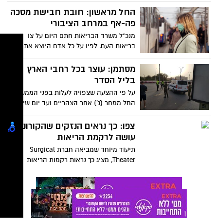
לצעוד אליו
החל מראשון: חובת חבישת מסכה
פה-אף במרחב הציבורי
מנכ"ל משרד הבריאות חתם היום על צו
בריאות העם, לפיו על כל אדם היוצא את ביתו
למרחב הציבורי, חלה חובת חבישת מסכת
פה-אף. הצו ייכנס לתוקף החל מיום ראשון
מסתמן: עוצר בכל רחבי הארץ
הקרוב (12.04) בשעה 07:00 בבוקר. באילו
בליל הסדר
מקרים הותר שלא לחבוש מסכה?
על פי ההצעה שצפויה לעלות בפני הממשלה,
החל ממחר (ג') אחר הצהריים ועד יום שישי
בבוקר יוטל סגר על הערים בישראל ותיאסר
מהן יציאה, זאת כדי למנוע את התפשטות
צפו: כך נראים הנזקים שהקורונה
נגיף הקורונה בשל סדר הפסח
עושה לרקמת הריאות
תיעוד מיוחד שמביאה חברת Surgical
Theater, מציג כך נראות רקמות הריאות
שנפגעות כתוצאה מנגיף הקורונה >>>