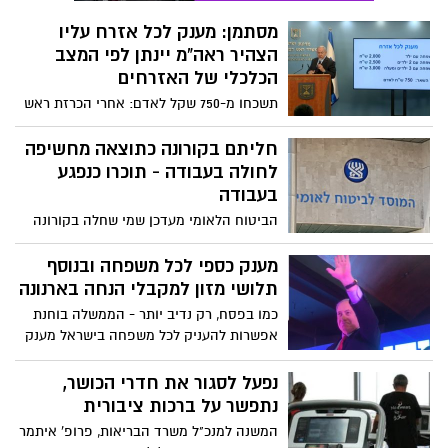
יקבלו את המענק. ההחלטה תובא לאישור
מסתמן: מענק לכל אזרח עליו
ועדת השרים לחקיקה ולאחר מכן לאישור
הצהיר ראה"מ יינתן לפי המצב
הכנסת - בשאיפה שהמענקים יחולקו כבר
בסוף החודש
הכלכלי של האזרחים
תשכחו מ-750 שקל לאדם: אחרי הכרזת ראש
הממשלה כי בכוונתו לקדם מענק לכל אזרח,
מסתמן כי המענקים יחולקו באופן דיפרנציאלי
חליתם בקורונה כתוצאה מחשיפה
התואם את מצבו הכלכלי של האזרחים
לחולה בעבודה - תוכרו כנפגע
בעבודה
הביטוח הלאומי מעדכן שמי שחלה בקורונה
בשל חשיפה לחולה מאומת במקום העבודה
יוכר כנפגע עבודה. מדובר רק על מי שחלה
מענק כספי לכל משפחה ובנוסף
בקורונה ולא על מי שרק נכנס לבידוד בשל
תלושי מזון למקבלי הנחה בארנונה
חולה בעבודה אך נמצא שלילי בעצמו
כמו בפסח, רק נדיב יותר - הממשלה בוחנת
אפשרות להעניק לכל משפחה בישראל מענק
מיוחד לפי גודל המשפחה. בנוסף, בהתאם
להצעת יו"ר ש"ס אריה דרעי, תלושי מזון
נפעל לסגור את חדרי הכושר,
יוענקו למשפחות שמקבלות הנחות בארנונה
נתפשר על ברכות ציבורית
המשנה למנכ"ל משרד הבריאות, פרופ' איתמר