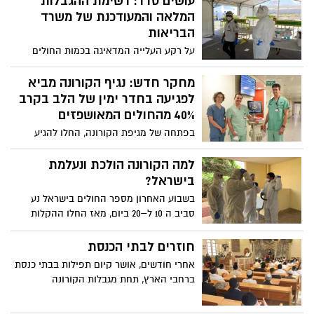
עושים סדר: רשימת ההגבלות
המלאה והמעודכנת של משרד
הבריאות
על רקע העלייה המדאיגה בכמות החולים
וההיערכות לקראת גל שני, עשינו סדר
בהנחיות וההגבלות של משרד הבריאות: איך
מחקר חדש: נגיף הקורונה מביא
מתנהגים בבית הכנסת, מה האיסורים על
לפגיעה בחדר ימין של הלב בקרב
הנסיעה ברכב פרטי וכמה אנשים מותר
40% מהחולים המאושפזים
להזמין לציון טקס דתי? כל הפרטים בכתבה
בפתחה של מגיפת הקורונה, החלו להגיע
דיווחים מסין אודות פגיעה בשריר הלב כחלק
מהשפעותיה של המחלה. ד״ר ישי סקלי,
למה הקורונה הולכת ונעלמת
רופא בכיר במערך הקרדיולוגי, יזם ביצוע של
בישראל?
בדיקת אקו לב וסונאר ריאות לחולי הקורונה
בשבוע האחרון מספר החולים בישראל נע
שאושפזו בבית החולים, בכל דרגות חומרת
סביב ה 10 ל–20 ביום, מאז החלו ההקלות
המחלה, במטרה לאתר פגיעה לבבית ראשונית
בסגר, למרות התקהלויות של אלפי בני אדם
ולאפשר בסיס להשוואה במקרה של הדרדרות
בחופי הים, בתורים בחנויות, והפטור מלבישת
חוזרים לבתי הכנסת
במצב במהלך האשפוז
מסיכות . אז איך זה שלא היה אף מודל של
אחרי חודשים, אושר קיום תפילות בבתי כנסת
מגפת הקורונה שחזה שעם הסרת הסגר
ברחבי הארץ, תחת מגבלות הקורונה
מספר החולים היומיים ידעך? להפך, מודלים
שונים הזהירו מפני העלייה הצפויה במספר