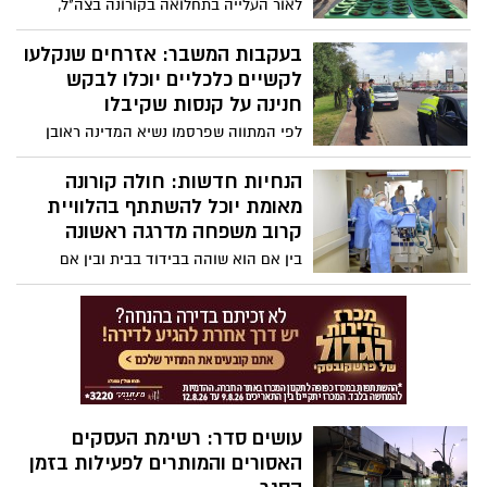
לאור העלייה בתחלואה בקורונה בצה"ל,
הגבוהות לא יתחדשו לפחות עד חנוכה
הרמטכ"ל כוכבי הודיע על החמרה בהנחיות:
והמסעדות ישובו לפעילות רק עם פחות מ-100
"עלינו לפעול מיד במלוא העוצמה כדי לצמצם
בעקבות המשבר: אזרחים שנקלעו
נדבקים ביום
אותה". בין היתר, לוחמים וחיילים שנמצאים
לקשיים כלכליים יוכלו לבקש
בהכשרה יגיעו ביום שלישי לבסיס ערוכים
חנינה על קנסות שקיבלו
לשהות ממושכת של חודש ימים
לפי המתווה שפרסמו נשיא המדינה ראובן
ריבלין ושר המשפטים אבי ניסנקורן, בעקבות
המשבר תוכלו לבקש חנינה על קנסות
הנחיות חדשות: חולה קורונה
שקיבלתם. עם זאת, לא ייבחנו בקשות להקלה
מאומת יוכל להשתתף בהלוויית
בקנסות חניה או קנסות שהוטלו בגין הפרת
קרוב משפחה מדרגה ראשונה
ההוראות למניעת התפשטות הקורונה
בין אם הוא שוהה בבידוד בבית ובין אם
מאושפז בבית החולים, יותר לחולה קורונה
מאומת להגיע ללוויית קרוב משפחה מדרגה
ראשונה באמצעות אמבולנס ייעודי שיוזמן על
ידו ועל חשבונו ובהתאם להנחיות קפדניות -
כך זה ייראה
עושים סדר: רשימת העסקים
האסורים והמותרים לפעילות בזמן