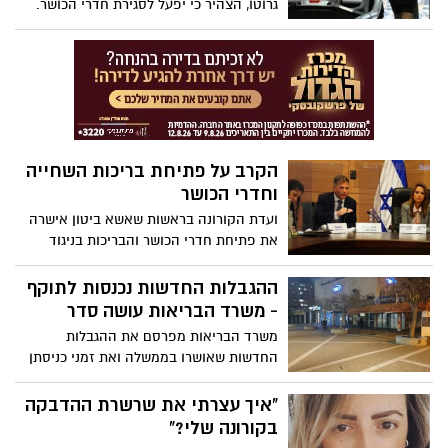
גרוטו, הצהיר כי יפעל לסגירת חדרי הכושר.
"אנו מאפשרים בסופו של דבר לפתוח את
הבריכות הציבוריות"
הקרב על פתיחת בריכות השחייה
וחדרי הכושר
ועדת הקורונה בראשות שאשא ביטון אישרה
את פתיחת חדרי הכושר והבריכות בניגוד
לעמדת הממשלה. בליכוד ביקשו מיד לאחר
ההצבעה להדיח את יו"ר הועדה שהיא חברת
ההגבלות החדשות נכנסות לתוקף
ליכוד. בינתיים, ההחלטה לפתוח את בריכות
- משרד הבריאות עושה סדר
השחייה ומכוני הכושר תובא לאישור מחודש
משרד הבריאות מפרסם את ההגבלות
בועדה עדכון: גם לאחר ההצבעה החוזרת,
החדשות שאושרו בממשלה ואת זמני כניסתן
אושרה פתיחת מכוני כושר ובריכות שחיה
לתוקף
פתוחות
"איך עצרתי את שרשרת ההדבקה
בקורונה שלי?"