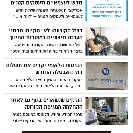
חדש לעצמאיים ולעסקים קטנים
אפליקציית PayBox השקיה שירות חדש
לעצמאיים ולעסקים קטנים – "לינק אישי"
המאפשר הפניית לקוחות פשוטה ומהירה
לעמוד התשלום של בית העסק באפליקציה
בשל הקורונה: לא יתקיימו מבחני
הערכה חיצוניים במוסדות החינוך
בשל התמשכות משבר הקורונה והפגיעה
ברצף הלימודי במוסדות החינוך ובתי הספר,
משרד החינוך הודיע כי לא יתקיימו השנה
מבחני המדידה וההערכה החיצוניים. שר
הביטוח הלאומי יקדים את תשלום
החינוך גלנט: "שנת לימודים לא שגרתית
דמי האבטלה החודש
מחייבת היערכות לא שגרתית"
בעקבות הסגר והמשך המצב הלא פשוט
במשק, הביטוח הלאומי החליט להקדים את
תשלומי דמי האבטלה של חודש ספטמבר כבר
ל- 13/10. הביטוח הלאומי: "הקדמנו את
הנזקים שנשארים בגוף גם לאחר
התשלומים כבר לעוד 5 ימים"
ההחלמה ממגיפת הקורונה
מרכז המידע והידע הלאומי במאבק בנגיף
הקורונה, מפרסם מחקר על הנזקים ארוכי
הטווח שמשאיר אחריו הנגיף בגוף המחלימים.