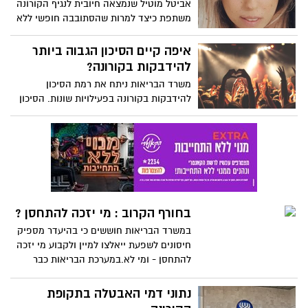
אביטל מוטיל שנמצאה חיובית לנגיף הקורונה
משתפת כיצד למרות שהסתובבה חופשי ללא
הידיעה כי נדבקה בקורונה, הצליחה למנוע
את שרשרת ההדבקה: " הגנתי על הסביבה
איפה קיים הסיכון הגבוה ביותר
שלי יותר מאשר על עצמי"
להידבקות בקורונה?
משרד הבריאות ניתח את רמת הסיכון
להידבקות בקורונה בפעילויות שונות. הסיכון
הגבוה ביותר להידבקות הוא במועדון לילה,
אחריו בתי כנסת, פאבים, הצגות ואצטדיונים
בחורף הקרוב : מי יזכה להתחסן ?
במשרד הבריאות חוששים כי בהיעדר מספיק
חיסונים לשפעת ייאלצו למיין ולקבוע מי יזכה
להתחסן - ומי לא.במערכת הבריאות כבר
מעריכים: חלקים ניכרים מהציבור כנראה
שכלל לא יחוסנו
נתוני דמי האבטלה בתקופת