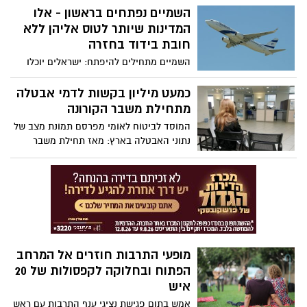
חובת בידוד - הרשימה המלאה והמעודכנת
השמיים נפתחים בראשון - אלו
המדינות שיותר לטוס אליהן ללא
חובת בידוד בחזרה
השמיים מתחילים להיפתח: ישראלים יוכלו
לצאת לבולגריה, קרואטיה ויוון ללא חובת
בידוד עם חזרתם לארץ. בוטלה חובת הבידוד
כמעט מיליון בקשות לדמי אבטלה
לנכנסים לישראל ממדינות שהוגדרו כ"ירוקות"
מתחילת משבר הקורונה
המוסד לביטוח לאומי מפרסם תמונת מצב של
נתוני האבטלה בארץ: מאז תחילת משבר
הקורונה הוגשו קרוב למיליון בקשות לדמי
אבטלה, 93% מתוכם אושרו. מאיר שפיגלר,
מנכ"ל הביטוח הלאומי: "הטענה כי המובטלים
מנצלים את דמי האבטלה ואינם רוצים לעבוד
- זו אשליה שמנותקת מהמציאות"
מופעי התרבות חוזרים אל המרחב
הפתוח ובחלוקה לקפסולות של 20
איש
אמש בתום פגישת נציגי ענף התרבות עם ראש