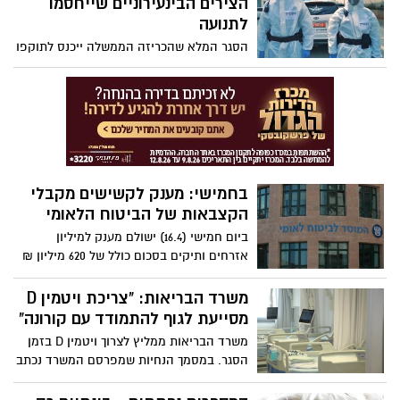
הצירים הבינעירוניים שייחסמו
חיטוי. כמה זמן נגיף הקורונה שורד על
לתנועה
משטחים?
הסגר המלא שהכריזה הממשלה ייכנס לתוקפו
החל מהערב (ג') בשעה 17:00, ובמשטרה
נערכים לחסימת 44 צירים בינעירוניים
מרכזיים. לצד המחסומים יפעלו מאות ניידות
ושוטרים שיבצעו סריקות על כלל הצירים
ברחבי הארץ
בחמישי: מענק לקשישים מקבלי
הקצבאות של הביטוח הלאומי
ביום חמישי (16.4) ישולם מענק למיליון
אזרחים ותיקים בסכום כולל של 620 מיליון ₪
משרד הבריאות: "צריכת ויטמין D
מסייעת לגוף להתמודד עם קורונה"
משרד הבריאות ממליץ לצרוך ויטמין D בזמן
הסגר. במסמך הנחיות שמפרסם המשרד נכתב
כי תוספת של הוויטמין עשויה לסייע לגוף
להתמודד עם סיבוכים של קורונה. את הויטמין