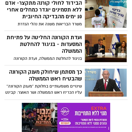
הבידוד לחולי קורנה מתקצר- אדם
ללא תסמינים יוגדר כמחלים אחרי
10 ימים מהבדיקה החיובית
משרד הבריאות משנה את נהלי הגדרת
המחלימים - אדם ללא תסמינים יוגדר
כמחלים אחרי 10 ימים מהבדיקה החיובית,
ועדת הקורונה החליטה על פתיחת
ללא צורך בבדיקה נוספת. קיצור תקופת
המסעדות - בניגוד להחלטת
הבידוד של החולה והגדרתו כמחלים יתבצעו
הממשלה
על ידי רופא בלבד
בניגוד להחלטת הממשלה, ועדת הקורונה
החריגה ברוב קולות את סגירת המסעדות
שהייתה אמורה להתחיל הבוקר (ג') בשעה
כך מסתמן שיחולק מענק הקורונה
05:00. המתווה הנוכחי: 20 סועדים בפנים, 30
שהבטיח ראש הממשלה
בחוץ
שינויים משמעותיים בחלוקת "מענק הקורונה"
עליו הכריזו ראש הממשלה ושר האוצר: קבינט
העל הכלכלי החליט כי האוכלוסיות החלשות
ובהן מקבלי הקצבאות, עולים חדשים,
מובטלים מעל גיל 67 וקשישים מקבלי הבטחת
הכנסה - יקבלו יותר. בעלי הכנסה של יותר
מ-640 אלף שקל בשנה ועובדי ציבור
שמרוויחים מעל 30 אלף שקל בחודש לא