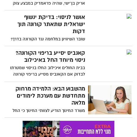
אריק בן־ישי, שהיה פראמדיק במבצע צוק
איתן, פיתח בעקבות אירוע רב נפגעים
המצאה מהפכנית - מדבקה שמאבחנת את
אושר לניסוי: בדיקת ינשוף
מצב הנפגע, ומשדרת מרחוק את המדדים
ישראלית שתאתר קורונה תוך
לצוות הרפואי. המדקה תוכל לשמש בעידן
דקות
הקורונה, בדיקה של חולים מחדר מבודד,
שובר השיוויון במלחמה נגד הקורונה בדרך?
מבלי שהצוות הרפואי יסתכן בהידבקות
החברות הישראליות נקסט ג'ן ו-Scentech
קיבלו אישור להתחיל ניסוי קליני בבית
קאנביס יסייע בריפוי הקורונה?
החולים מאיר בכפ"ס, במסגרתו תיבחן
ניסוי מיוחד החל באיכילוב
הבדיקה החדישה על חולי קורונה בטכנולוגיה
בבית החולים איכילוב החלו בניסוי שמטרתו
המבוססת על בדיקת הינשוף, כמו בבדיקת
לבדוק אם הקאנביס מסייע בריפוי קורונה
השכרות המשטרתית. התשובה תינתן תוך
דקות ספורות
מהשבוע הבא: הלמידה מרחוק
מתחדשת עם מערכת לימודים
מלאה
משרד החינוך הודיע לצוותי החינוך כי החל
משבוע הבא תחל מערכת שעות יומית של 4-5
שעות בלמידה מרחוק: הלימודים בגנים יתחילו
בשעה 8:30 ויימשכו עד 13:30, הלימודים
בתיכונים יתחילו ב-10:00 ותהיה בדיקת