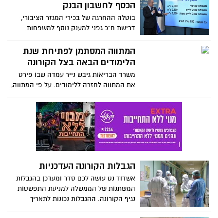
גני חיות ואטרקציות תיירותיות ייפתחו בסופי
הכסף לחשבון הבנק
שבוע
בוטלה ההחרגה של בכירי המגזר הציבורי,
דרישת ח"כ גפני למענק נוסף למשפחות
ברוכות ילדים נדחתה. אזרח שזכאי לקצבת
ילדים יקבל את הכסף אוטומטית, היתר יחויבו
המתווה המסתמן לפתיחת שנת
להגיש בקשה באתר הביטוח הלאומי
הלימודים הבאה בצל הקורונה
משרד הבריאות גיבש נייר עמדה שבו פירט
את המתווה לחזרה ללימודים. על פי המתווה,
במסגרות עד גיל 6 לא יהיו הגבלות על מספר
הילדים, וכיתות א'-י"ב ילמדו בקבוצות של עד
18 תלמידים. במשרד טוענים כי הצטברו
עדויות שלפיהן ילדים מדביקים פחות
הגבלות הקורונה העדכניות
אשדוד נט עושה לכם סדר ומעדכן בהגבלות
המשתנות של הממשלה למניעת התפשטות
נגיף הקורונה. ההגבלות נכונות לתאריך
21.7.2020