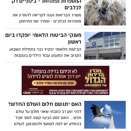
המספרות נפתחות - בינתיים רק
המדובר ניתן לצרוך באמצעות חשיפה לשמש
לכלבים
במשך 20 דקות בזרועות חשופות
משרד הבריאות נענה לקריאה להחריג את
מספרות הכלבים - ומתיר את פתיחתן
בעקבות צורך רפואי לחברים על ארבע. הפניה
למשרד הבריאות נעשתה על ידי המשטרה
מענקי הביטוח הלאומי יופקדו ביום
שקיבלה פניות רבות בעניין זה
ראשון
הביטוח הלאומי יפקיד כבר בתחילת השבוע
הקרוב את המענק עבור הילדים בעקבות
משבר הקורונה. מדובר על מענק כולל בסך של
1.4 מיליארד ש"ח. המענק ייכנס לחשבון הבנק
בו מתקבלת קצבת הילדים
האם יתגשם חלום העולם החדש?
לפני זמן רב כתבתי שאני חולם על עולם
חדש... האם זמנו הגיע? קשה לומר אבל
בהחלט יש למה לשאוף ולהתכוונן, לעולם
שאתה, אני ואת חולמים אבל לא מעזים