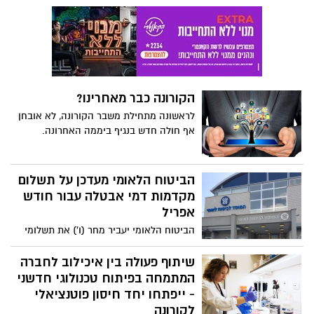
החולים - משרד הבריאות טען שיהיו 300
חולים חדשים ביום ואילו משרד האוצר הקל
מאוד בהערכה של 100 חולים ביום.
הקורונה כבר מאחרינו?
לראשונה מתחילת משבר הקורונה, לא אובחן
אף חולה חדש בנגיף ביממה האחרונה.
הביטוח הלאומי מעדכן על תשלום
מקדמות דמי אבטלה עבור חודש
אפריל
הביטוח הלאומי יעביר מחר (ו') את תשלומי
מקדמת דמי האבטלה עבור חודש אפריל.
המקדמות ינועו בין 500-8000 ש"ח
שיתוף פעולה בין איכילוב לחברה
המתמחה בפיתוח טכנולוגי חדשני
- ייפתחו יחד חיסון פוטנציאלי
לקורונה