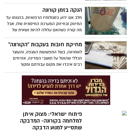
הרב (הוצאת עובדים רבים לחל"ת) - הביטוח
הסיוע עומד על סך של 8 מיליארד שקל
הלאומי מעדכן על הזכאות לדמי אבטלה
הנקה בזמן קורונה
ומתווסף לכלל הצעדים שבוצעו עד כה
בחודש אפריל, וכן טבלת דמי אבטלה
חלב אם ידוע בסגולותיו הרפואיות, בהגנתו על
מעודכנת
התינוק ובחיזוק המערכת החיסונית שלו, אבל
מה קורה כשהאם עלולה להיות נשאית של
נגיף הקורונה? ומה קורה אם עליה להיות
בבידוד? האם היא עלולה להדביק את בנה או
מחיקת חובות בעקבות "הקורונה"
ביתה התינוקות? ד"ר שרון ברנסבורג צברי,
לאחרונה, בשל התפשטות המגפה, והעוצר
מנהלת הבנק הלאומי לחלב אם של מגן דוד
הכללי שהוטל על תושבי המדינה, אזרחים
אדום שעתיד להיפתח עונה על כל השאלות
רבים איבדו את מקום עבודתם ומקור
פרנסתם נגדע, ומטבע הדברים מתקשים הם
לעמוד בחיובים השוטפים לחברות האשראי,
לבנקים וכו'.
פיתוח ישראלי: מצוק איתן
למלחמה בקורונה- המדבקה
שתסייע למנוע הדבקה