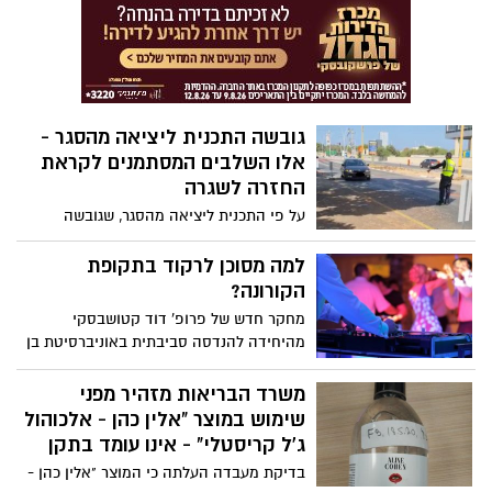
תופעות לוואי שנמשכו חודשים, ללא קשר
לחומרת מצבו של הנדבק במגיפה
גובשה התכנית ליציאה מהסגר -
אלו השלבים המסתמנים לקראת
החזרה לשגרה
על פי התכנית ליציאה מהסגר, שגובשה
לקראת הדיון בקבינט הקורונה, בשלב הראשון
ייפתחו מערכת החינוך לילדים עד גיל 6 ונתב"ג
למה מסוכן לרקוד בתקופת
לנסיעות עסקיות בלבד, זאת בהתאם לתנאי
הקורונה?
התחלואה. המסחר יתחדש ככל הנראה
מחקר חדש של פרופ' דוד קטושבסקי
כשבועיים לאחר מכן בכפוף להיענות הציבור.
מהיחידה להנדסה סביבתית באוניברסיטת בן
התנאים: ירידה מ-10% מאומתים ו-30 אלף
גוריון בנגב מתריע: חלקיקים וטיפות העלולים
בדיקות ביממה‎
להכיל את נגיף הקורונה מרחפים באוויר זמן
משרד הבריאות מזהיר מפני
רב יותר בעת ריקודים וקפיצות
שימוש במוצר "אלין כהן - אלכוהול
ג'ל קריסטלי" - אינו עומד בתקן
בדיקת מעבדה העלתה כי המוצר "אלין כהן -