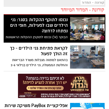
קורונה - המדור המיוחד
קורונה - המדור המיוחד
נכנסו לתוקף ההקלות בסגר: גני
הילדים שבו לפעילות, חופי הים
נפתחו לרחצה
הבוקר (א') נכנסו לתוקפן ההקלות הראשונות
בתכנית היציאה מהסגר של משרד הבריאות.
במסגרת כך, נפתחו הבוקר מוסדות החינוך
לקראת פתיחת גני הילדים - כך
בגילים 6-0 וכן הוסרה מגבלת היציאה מהבית.
זה הולך לפעול
כמו-כן, חופי הים נפתחו לרחצה. רשימת
בהתאם למתווה מגבלות משרד הבריאות
ההקלות המלאה
והחלטת הממשלה, גני הילדים בגילאי 3-6
יחזרו ללימודים ביום ראשון הקרוב. בתוך כך,
משרד הבריאות קורא לגננות והסייעות
להיבדק לקורונה במהלך הסופ"ש. לטובת כך,
תיפרסנה נקודות דיגום ברחבי הארץ
אפליקציית PayBox משיקה שירות