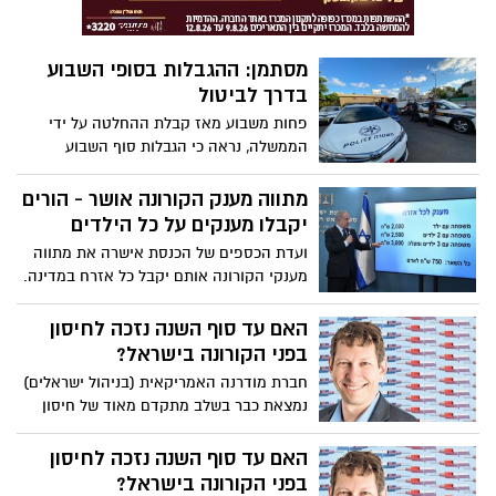
מסתמן: ההגבלות בסופי השבוע
בדרך לביטול
פחות משבוע מאז קבלת ההחלטה על ידי
הממשלה, נראה כי הגבלות סוף השבוע
עתידות להתבטל. ייתכן שביטול הסגר יובא
כבר היום (ה') לאישור בממשלה
מתווה מענק הקורונה אושר - הורים
יקבלו מענקים על כל הילדים
ועדת הכספים של הכנסת אישרה את מתווה
מענקי הקורונה אותם יקבל כל אזרח במדינה.
משפחות ברוכות ילדים יקבלו מענקים על כל
אחד מהילדים, בניגוד למתווה הראשוני שקבע
האם עד סוף השנה נזכה לחיסון
כי המענק יינתן עד הילד השלישי במשפחה
בפני הקורונה בישראל?
חברת מודרנה האמריקאית (בניהול ישראלים)
נמצאת כבר בשלב מתקדם מאוד של חיסון
נגד קורונה. בישראל כבר דאגו להבטיח שהוא
יהיה נגיש כאן. כל שנותר הוא להתפלל
האם עד סוף השנה נזכה לחיסון
שהניסוי הענק יביא תוצאות חיוביות
בפני הקורונה בישראל?