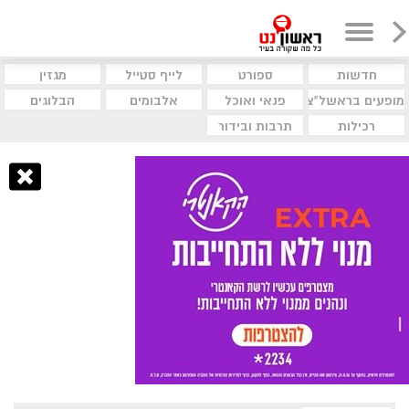
חדשות
ספורט
לייף סטייל
מגזין
מופעים בראשל"צ
פנאי ואוכל
אלבומים
הבלוגים
רכילות
תרבות ובידור