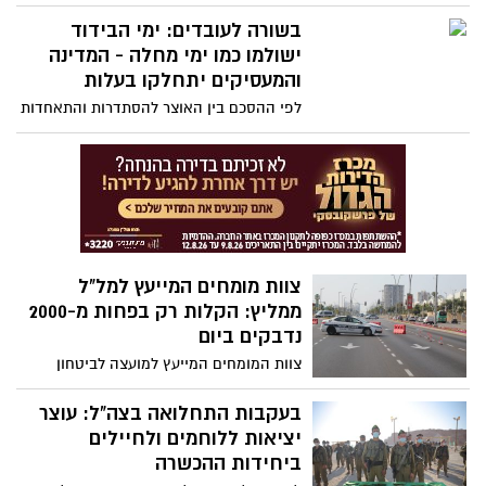
אלכוהול ג'ל קריסטלי לשמירה על היגיינת
הידיים" מכיל כמות אלכוהול נמוכה כמעט פי
בשורה לעובדים: ימי הבידוד
3 מהכמות המצוינת על התווית, ולא בהתאם
ישולמו כמו ימי מחלה - המדינה
לתקן משרד הבריאות. הציבור מתבקש שלא
והמעסיקים יתחלקו בעלות
לעשות שימוש במוצר ולהחזירו לנקודות
לפי ההסכם בין האוצר להסתדרות והתאחדות
המכירה
התעשיינים, ימי הבידוד ירדו ממכסת ימי
המחלה של העובד והתשלום עבורם יהיה
כקבוע בחוק - יומיים ראשונים על העובד,
המדינה והמעסיקים יתחלקו בעלות של היתר
צוות מומחים המייעץ למל"ל
ממליץ: הקלות רק בפחות מ-2000
נדבקים ביום
צוות המומחים המייעץ למועצה לביטחון
לאומי (המל"ל) הגיש את המלצתו למתווה
יציאה מהסגר. לפי המתווה, ההקלה במגבלות
בעקבות התחלואה בצה"ל: עוצר
תתחיל רק לאחר שמספר הנדבקים החדשים
יציאות ללוחמים ולחיילים
בקורונה המאובחנים ביום יהיה נמוך
ביחידות ההכשרה
מ-2,000. עוד לפי המתווה, הלימודים בכיתות