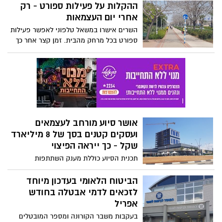
אסור? כל הפרטים >>>
ההקלות על פעילות ספורט - רק
אחרי יום העצמאות
השרים אישרו במשאל טלפוני לאפשר פעילות
ספורט בכל מרחק מהבית. זמן קצר אחר כך
הוקפאה ההחלטה ובסופו של דבר הבהיר
מזכיר הממשלה שהחלטה זו תיכנס לתוקף
לאחר יום העצמאות, ביום חמישי ב-08:00.
עוד אישרו השרים ניתוחים אסתטיים
אושר סיוע מורחב לעצמאים
ועסקים קטנים בסך של 8 מיליארד
שקל - כך ייראה הפיצוי
תכנית הסיוע כוללת מענק השתתפות
בהוצאות קבועות, שיוכל להגיע עד לסך של
400,000 שקל לעסק, כתלות במידת הירידה
הביטוח הלאומי בעדכון מיוחד
בפעילותו, וכן את הפעימה השנייה במענק
לזכאים לדמי אבטלה בחודש
הסיוע המורחב לעצמאים, במסגרתו עצמאים
אפריל
יהיו זכאים למענק בגובה 70% מההכנסה
בעקבות משבר הקורונה ומספר המובטלים
החייבת שלהם, ועד 10,500 שקל. גובה חבילת