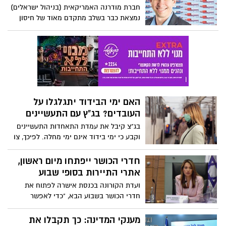
חברת מודרנה האמריקאית (בניהול ישראלים)
נמצאת כבר בשלב מתקדם מאוד של חיסון
נגד קורונה. בישראל כבר דאגו להבטיח שהוא
יהיה נגיש כאן. כל שנותר הוא להתפלל
שהניסוי הענק יביא תוצאות חיוביות
האם ימי הבידוד יתגלגלו על
העובדים? בג"ץ עם התעשיינים
בג"צ קיבל את עמדת התאחדות התעשיינים
וקבע כי ימי בידוד אינם ימי מחלה. לפיכך, צו
בריאות העם שלפיו ניתן לנצל ימי מחלה עבור
ימי בידוד למי שנחשף לחולי קורונה - אינו
חדרי הכושר ייפתחו מיום ראשון,
חוקי. המדינה קיבלה ארכה עד ל-30
אתרי התיירות בסופי שבוע
בספטמבר להסדיר את הנושא בחקיקה.
ועדת הקורונה בכנסת אישרה לפתוח את
בהסתדרות העובדים ממהרים להגיב ואומרים:
חדרי הכושר בשבוע הבא, "כדי לאפשר
"לא נשלים עם פגיעה בשכר העובדים"
לממשלה לגבש בזמן הזה מתווה ראוי
לפתיחה". עוד החליטה הוועדה כי מוזיאונים,
מענקי המדינה: כך תקבלו את