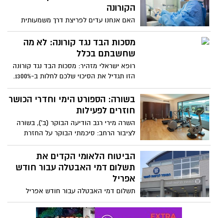
הקורונה
האם אנחנו עדים לפריצת דרך משמעותית
במאבק מול נגיף הקורונה. המכון הביולוגי בנס
ציונה הציג אתמול (ב') מציאת נוגדן לנגיף
מסכות הבד נגד קורונה: לא מה
הקורונה. מדובר בנוגדן שתוקף את הנגיף
שחשבתם בכלל
באופן חד שיבטי ויודע לנטרל אותו בגוף
רופא ישראלי מזהיר: מסכות הבד נגד קורונה
החולים
הזו תגדיל את הסיכוי שלכם לחלות ב-1300%.
מאז הופעת נגיף הקורונה והחובה לעטות
מסיכה על הפנים, פשט את המדינה טרנד
בשורה: הספורט הימי וחדרי הכושר
מסכות הבד המעוצבות והממותגות שנמכרות
חוזרים לפעילות
ברשתות החברתיות. כעת ד"ר פוקס בנימין,
השרה מירי רגב הודיעה הבוקר (ב'), בשורה
מנהל מכון הריאות בביה"ח אסף הרופא, יוצא
לציבור הרחב: סיכמתי הבוקר על החזרת
בפוסט חריף נגד התופעה וקורא: "אל תחבשו
הספורט העממי לפעילות חדרי הכושר, חדרי
אותן"
הסטודיו, הספורט הימי ופעילות המועדונים
הביטוח הלאומי הקדים את
חוזרים לפעילות
תשלום דמי האבטלה עבור חודש
אפריל
תשלום דמי האבטלה עבור חודש אפריל
הוקדם וישולם במספר פעימות - התאריך
המקורי להפקדת דמי האבטלה היה 17.5