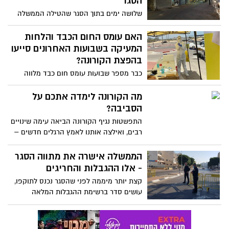
הסגר
שלושה ימים בתוך הסגר שהטילה הממשלה
ומשרד הכלכלה והתעשייה עושה סדר - לאילו
עסקים מותר לפעול במהלך הסגר ולאילו לא?
האם עומס החום הכבד והלחות
הרשימה המלאה בידיעה
המעיקה בשבועות האחרונים סייעו
בהפצת הקורונה?
כבר מספר שבועות עומס חום כבד מלווה
אותנו ביחד עם לחות גבוהה, מה שמוביל לכך
שהמסיכות הכירורגיות שחובה עלינו לעטות
מה הקורונה לימדה אתכם על
במרחב הציבורי נרטבות במהרה ומאבדות
הסביבה?
מיעילותם
התפשטות נגיף הקורונה הביאה עימה שינויים
רבים, ואילצה אותנו לאמץ הרגלים חדשים –
כמו ריחוק חברתי, שטיפת ידיים מוגברת,
עטיית מסכה ועוד. לצד הכללים החשובים
הממשלה אישרה את מתווה הסגר
השומרים על בריאותנו, חשוב לזכור גם את
- אלו ההגבלות והחריגים
ההשלכות הסביבתיות
קצת יותר מיממה לפני שהסגר נכנס לתוקפו,
עושים סדר ברשימת ההגבלות המלאה
והעדכנית, כפי שאושר אמש (ד') בממשלה.
מה מותר ומה אסור? הפרטים המלאים
בכתבה