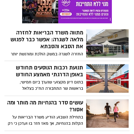
מתווה משרד הבריאות לחזרה
מלאה לשגרה: אפשר כבר לפגוש
את הסבא והסבתא
החזרה לשגרה במשק הולכת ומורגשת יותר
ויותר בשבועות האחרונים, חלק מההגבלות
הוסרו, היום (א') חזרה גם חלק ממערכת
תנועת רכבות הנוסעים תחודש
החינוך. משרד הבריאות מציד את המתווה
באופן הדרגתי מאמצע החודש
שלו לחזרה לשגרה. זו לא חזרה מלאה, אבל
בתום דיון מקצועי שנערך ביום חמישי,
ללא ספק מדובר בתוכנית סדורה ומפורטת
בראשות שר התחבורה הח"כ בצלאל
עם זמנים והגבלות. המתווה המלא בכתבה
סמוטריץ', ובהשתתפות מנכ"ל רכבת ישראל
הבאה
מיכאל (מיכה) מייקסנר, אנשי הרכבת ואנשי
עושים סדר בהנחיות מה מותר ומה
משרד התחבורה, החליט שר התחבורה כי
אסור?
תנועת רכבות הנוסעים תחודש בהדרגתיות
בתחילת השבוע הודיע משרד הבריאות על
החל ממוצאי שבת ה- 16.5
הקלות בהנחיות, אך מאז חזר בו ועדכן כי רק
הבוקר יחלו הקלות. אז מה מותר ומה עדיין