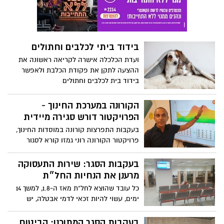
בידוד ביתי לכלבים וחתולים
ועדת הכלכלה אישרה לקריאה ראשונה את
ההצעה לתקן את פקודת הכלבת ולאפשר
בידוד בית לכלבים וחתולים
הקורונה במערכת החינוך -
הפרויקטור דורש סגירה מיידית
בעקבות התפרצות קורונה במוסדות החינוך,
פרויקטור הקורונה רוני גמזו קורא לסגור
מידית את כל מוסדות החינוך ברחבי הארץ.
במכתב לשר הבריאות ושר החינוך, טוען פרופ'
בעקבות הסגר: שירות התעסוקה
גמזו כי העלייה בתחלואה בקורונה נובעת
מרענן את הנחיות החל״ת
מהדבקת יתר בקרב ילדים בני 10 ומעלה.
כל עובד שהוצא לחל"ת מאז ה-1.8, למשך 14
גמזו: "הממשלה קיבלה החלטה לא נכונה
ימים, עשוי להיות זכאי לדמי אבטלה, יש
בניגוד להמלצות המקצועיות שלנו"
לחדש את הרישום באתר שירות התעסוקה
ובאתר הביטוח הלאומי
בעקבות הסגר המתוכנן: הביטוח