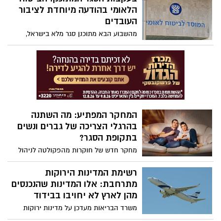
הלאומי בהודעה מיוחדת לציבור
העובדים
מהשבוע הבא מתוכנן סגר מלא בישראל,
מאות אלפי עובדים צפויים לצאת בפעם
השניה לחל"ת (חופשה ללא תשלום
מהעבודה). הביטוח הלאומי מוציא הודעה
מיוחדת לציבור העובדים כדי שידעו את
זכויותיהם
המחקר המפתיע: מה השתנה
בהרגלי הצריכה של גברים ונשים
בתקופת הסגר?
מחקר חדש של חוקרות מהפקולטה לניהול
באוניברסיטת בן גוריון בנגב העלה שינויים
מפתיעים בהרגלי הצריכה של שני המינים:
רשימת המדינות הירוקות
גברים ונשים צרכו יותר שוקולד, אלכוהול
מתרחבת: אלו המדינות שהנכנסים
ופורנו בתקופת הסגר
מהן לארץ לא יחויבו בבידוד
משרד הבריאות מעדכן על מדינות ירוקות
נוספות שתותר מהן הכניסה לישראל ללא