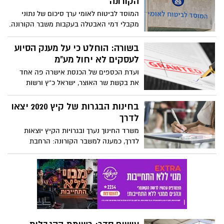
הקורונה
המוסד לביטוח לאומי ערך סיכום של נתוני
מקבלי דמי האבטלה בעקבות משבר הקורונה.
מהסיכום עולה שהוגשו 1,074,905 תביעות לדמי
אבטלה - ב-98.8% מתוכן הטיפול
בשורה: הוחלט כי על מענק הסיוע
הסתיים. 37% ממקבלי דמי האבטלה חזרו
לעסקים לא יחול מע"מ
לשוק העבודה (401,338 חזרו לעבודה). סך
ועדת הכספים של הכנסת אישרה פה אחד
דמי האבטלה והמקדמות שהביטוח הלאומי
את בקשת שר האוצר, ישראל כ"ץ ורשות
שילם מתחילת משבר הקורונה: 8.1 מיליארד
המסים לתקן את תקנה 3 לתקנות מע"מ, כך
₪. באשדוד: 41 אחוז מהמבוטלים הודיעו על
שיקבע כי מענק הסיוע לעסקים בשל
בחינות הבגרות של קיץ 2020 יצאו
חזרה לעבודה
השתתפות בהוצאות קבועות, לא ייחשב כחלק
לדרך
ממחיר עסקאותיו של העוסק הזכאי למענק
משרד החינוך נערך ובגרויות הקיץ יוצאות
ולכן לא יחול לגביו מע"מ
לדרך, כמענה למשבר הקורונה: הרחבת
הבחירה, צמצום בחינות, לוח בחינות מרווח,
מיקוד של חומרי הלמידה ומועדי היבחנות
חלופיים