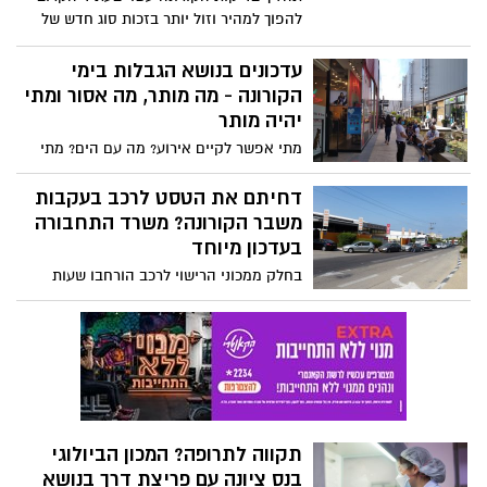
להפוך למהיר וזול יותר בזכות סוג חדש של
בדיקות שנקראות "בדיקות אנטיגן".
עדכונים בנושא הגבלות בימי
הקורונה - מה מותר, מה אסור ומתי
יהיה מותר
מתי אפשר לקיים אירוע? מה עם הים? מתי
המסעדות יפתחו, מה עם הבילוי, החינוך ועוד
- כל העדכונים כאן
דחיתם את הטסט לרכב בעקבות
משבר הקורונה? משרד התחבורה
בעדכון מיוחד
בחלק ממכוני הרישוי לרכב הורחבו שעות
הפעילות בשבועיים הקרובים, במטרה לתת
מענה לביקוש הגדול למבחני הרישוי השנתיים
לרכב ("טסטים") ולצמצם את העומסים
שנוצרו בעקבות משבר הקורונה
תקווה לתרופה? המכון הביולוגי
בנס ציונה עם פריצת דרך בנושא