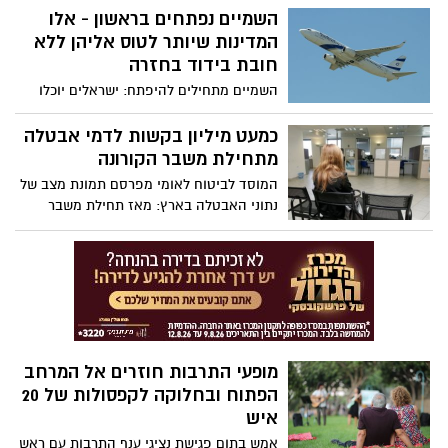
חובת בידוד - הרשימה המלאה והמעודכנת
השמיים נפתחים בראשון - אלו
המדינות שיותר לטוס אליהן ללא
חובת בידוד בחזרה
השמיים מתחילים להיפתח: ישראלים יוכלו
לצאת לבולגריה, קרואטיה ויוון ללא חובת
בידוד עם חזרתם לארץ. בוטלה חובת הבידוד
כמעט מיליון בקשות לדמי אבטלה
לנכנסים לישראל ממדינות שהוגדרו כ"ירוקות"
מתחילת משבר הקורונה
המוסד לביטוח לאומי מפרסם תמונת מצב של
נתוני האבטלה בארץ: מאז תחילת משבר
הקורונה הוגשו קרוב למיליון בקשות לדמי
אבטלה, 93% מתוכם אושרו. מאיר שפיגלר,
מנכ"ל הביטוח הלאומי: "הטענה כי המובטלים
מנצלים את דמי האבטלה ואינם רוצים לעבוד
- זו אשליה שמנותקת מהמציאות"
מופעי התרבות חוזרים אל המרחב
הפתוח ובחלוקה לקפסולות של 20
איש
אמש בתום פגישת נציגי ענף התרבות עם ראש