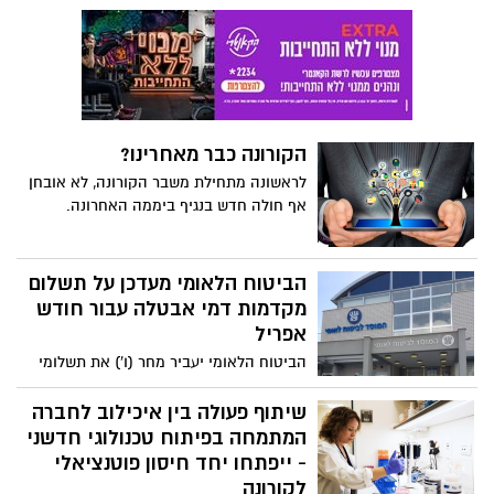
החולים - משרד הבריאות טען שיהיו 300
חולים חדשים ביום ואילו משרד האוצר הקל
מאוד בהערכה של 100 חולים ביום.
הקורונה כבר מאחרינו?
לראשונה מתחילת משבר הקורונה, לא אובחן
אף חולה חדש בנגיף ביממה האחרונה.
הביטוח הלאומי מעדכן על תשלום
מקדמות דמי אבטלה עבור חודש
אפריל
הביטוח הלאומי יעביר מחר (ו') את תשלומי
מקדמת דמי האבטלה עבור חודש אפריל.
המקדמות ינועו בין 500-8000 ש"ח
שיתוף פעולה בין איכילוב לחברה
המתמחה בפיתוח טכנולוגי חדשני
- ייפתחו יחד חיסון פוטנציאלי
לקורונה