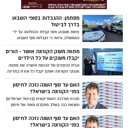
מסתמן: ההגבלות בסופי השבוע
בדרך לביטול
פחות משבוע מאז קבלת ההחלטה על ידי
הממשלה, נראה כי הגבלות סוף השבוע
עתידות להתבטל. ייתכן שביטול הסגר יובא
כבר היום (ה') לאישור בממשלה
מתווה מענק הקורונה אושר - הורים
יקבלו מענקים על כל הילדים
ועדת הכספים של הכנסת אישרה את מתווה
מענקי הקורונה אותם יקבל כל אזרח במדינה.
משפחות ברוכות ילדים יקבלו מענקים על כל
אחד מהילדים, בניגוד למתווה הראשוני שקבע
האם עד סוף השנה נזכה לחיסון
כי המענק יינתן עד הילד השלישי במשפחה
בפני הקורונה בישראל?
חברת מודרנה האמריקאית (בניהול ישראלים)
נמצאת כבר בשלב מתקדם מאוד של חיסון
נגד קורונה. בישראל כבר דאגו להבטיח שהוא
יהיה נגיש כאן. כל שנותר הוא להתפלל
האם עד סוף השנה נזכה לחיסון
שהניסוי הענק יביא תוצאות חיוביות
בפני הקורונה בישראל?