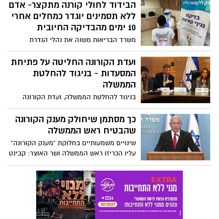
הבידוד לחולי קורנה מתקצר- אדם
ללא תסמינים יוגדר כמחלים אחרי
10 ימים מהבדיקה החיובית
משרד הבריאות משנה את נהלי הגדרת
המחלימים - אדם ללא תסמינים יוגדר
כמחלים אחרי 10 ימים מהבדיקה החיובית,
ועדת הקורונה החליטה על פתיחת
ללא צורך בבדיקה נוספת. קיצור תקופת
המסעדות - בניגוד להחלטת
הבידוד של החולה והגדרתו כמחלים יתבצעו
הממשלה
על ידי רופא בלבד
בניגוד להחלטת הממשלה, ועדת הקורונה
החריגה ברוב קולות את סגירת המסעדות
שהייתה אמורה להתחיל הבוקר (ג') בשעה
כך מסתמן שיחולק מענק הקורונה
05:00. המתווה הנוכחי: 20 סועדים בפנים, 30
שהבטיח ראש הממשלה
בחוץ
שינויים משמעותיים בחלוקת "מענק הקורונה"
עליו הכריזו ראש הממשלה ושר האוצר: קבינט
העל הכלכלי החליט כי האוכלוסיות החלשות
ובהן מקבלי הקצבאות, עולים חדשים,
מובטלים מעל גיל 67 וקשישים מקבלי הבטחת
הכנסה - יקבלו יותר. בעלי הכנסה של יותר
מ-640 אלף שקל בשנה ועובדי ציבור
שמרוויחים מעל 30 אלף שקל בחודש לא