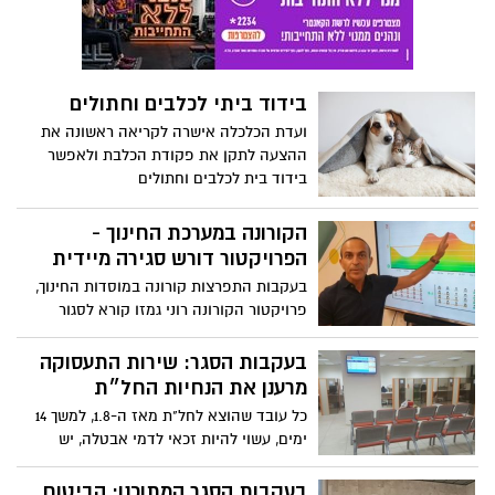
בידוד ביתי לכלבים וחתולים
ועדת הכלכלה אישרה לקריאה ראשונה את
ההצעה לתקן את פקודת הכלבת ולאפשר
בידוד בית לכלבים וחתולים
הקורונה במערכת החינוך -
הפרויקטור דורש סגירה מיידית
בעקבות התפרצות קורונה במוסדות החינוך,
פרויקטור הקורונה רוני גמזו קורא לסגור
מידית את כל מוסדות החינוך ברחבי הארץ.
במכתב לשר הבריאות ושר החינוך, טוען פרופ'
בעקבות הסגר: שירות התעסוקה
גמזו כי העלייה בתחלואה בקורונה נובעת
מרענן את הנחיות החל״ת
מהדבקת יתר בקרב ילדים בני 10 ומעלה.
כל עובד שהוצא לחל"ת מאז ה-1.8, למשך 14
גמזו: "הממשלה קיבלה החלטה לא נכונה
ימים, עשוי להיות זכאי לדמי אבטלה, יש
בניגוד להמלצות המקצועיות שלנו"
לחדש את הרישום באתר שירות התעסוקה
ובאתר הביטוח הלאומי
בעקבות הסגר המתוכנן: הביטוח