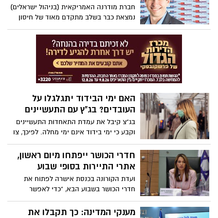
חברת מודרנה האמריקאית (בניהול ישראלים)
נמצאת כבר בשלב מתקדם מאוד של חיסון
נגד קורונה. בישראל כבר דאגו להבטיח שהוא
יהיה נגיש כאן. כל שנותר הוא להתפלל
שהניסוי הענק יביא תוצאות חיוביות
האם ימי הבידוד יתגלגלו על
העובדים? בג"ץ עם התעשיינים
בג"צ קיבל את עמדת התאחדות התעשיינים
וקבע כי ימי בידוד אינם ימי מחלה. לפיכך, צו
בריאות העם שלפיו ניתן לנצל ימי מחלה עבור
ימי בידוד למי שנחשף לחולי קורונה - אינו
חדרי הכושר ייפתחו מיום ראשון,
חוקי. המדינה קיבלה ארכה עד ל-30
אתרי התיירות בסופי שבוע
בספטמבר להסדיר את הנושא בחקיקה.
ועדת הקורונה בכנסת אישרה לפתוח את
בהסתדרות העובדים ממהרים להגיב ואומרים:
חדרי הכושר בשבוע הבא, "כדי לאפשר
"לא נשלים עם פגיעה בשכר העובדים"
לממשלה לגבש בזמן הזה מתווה ראוי
לפתיחה". עוד החליטה הוועדה כי מוזיאונים,
מענקי המדינה: כך תקבלו את