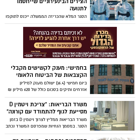
הצירים הבינעירוניים שייחסמו
חיטוי. כמה זמן נגיף הקורונה שורד על
לתנועה
משטחים?
הסגר המלא שהכריזה הממשלה ייכנס לתוקפו
החל מהערב (ג') בשעה 17:00, ובמשטרה
נערכים לחסימת 44 צירים בינעירוניים
מרכזיים. לצד המחסומים יפעלו מאות ניידות
ושוטרים שיבצעו סריקות על כלל הצירים
ברחבי הארץ
בחמישי: מענק לקשישים מקבלי
הקצבאות של הביטוח הלאומי
ביום חמישי (16.4) ישולם מענק למיליון
אזרחים ותיקים בסכום כולל של 620 מיליון ₪
משרד הבריאות: "צריכת ויטמין D
מסייעת לגוף להתמודד עם קורונה"
משרד הבריאות ממליץ לצרוך ויטמין D בזמן
הסגר. במסמך הנחיות שמפרסם המשרד נכתב
כי תוספת של הוויטמין עשויה לסייע לגוף
להתמודד עם סיבוכים של קורונה. את הויטמין