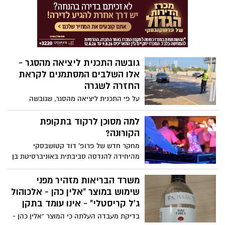
תופעות לוואי שנמשכו חודשים, ללא קשר
לחומרת מצבו של הנדבק במגיפה
גובשה התכנית ליציאה מהסגר -
אלו השלבים המסתמנים לקראת
החזרה לשגרה
על פי התכנית ליציאה מהסגר, שגובשה
לקראת הדיון בקבינט הקורונה, בשלב הראשון
ייפתחו מערכת החינוך לילדים עד גיל 6 ונתב"ג
למה מסוכן לרקוד בתקופת
לנסיעות עסקיות בלבד, זאת בהתאם לתנאי
הקורונה?
התחלואה. המסחר יתחדש ככל הנראה
מחקר חדש של פרופ' דוד קטושבסקי
כשבועיים לאחר מכן בכפוף להיענות הציבור.
מהיחידה להנדסה סביבתית באוניברסיטת בן
התנאים: ירידה מ-10% מאומתים ו-30 אלף
גוריון בנגב מתריע: חלקיקים וטיפות העלולים
בדיקות ביממה‎
להכיל את נגיף הקורונה מרחפים באוויר זמן
משרד הבריאות מזהיר מפני
רב יותר בעת ריקודים וקפיצות
שימוש במוצר "אלין כהן - אלכוהול
ג'ל קריסטלי" - אינו עומד בתקן
בדיקת מעבדה העלתה כי המוצר "אלין כהן -