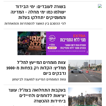
אלכוהול ג'ל קריסטלי לשמירה על היגיינת
הידיים" מכיל כמות אלכוהול נמוכה כמעט פי
בשורה לעובדים: ימי הבידוד
3 מהכמות המצוינת על התווית, ולא בהתאם
ישולמו כמו ימי מחלה - המדינה
לתקן משרד הבריאות. הציבור מתבקש שלא
והמעסיקים יתחלקו בעלות
לעשות שימוש במוצר ולהחזירו לנקודות
לפי ההסכם בין האוצר להסתדרות והתאחדות
המכירה
התעשיינים, ימי הבידוד ירדו ממכסת ימי
המחלה של העובד והתשלום עבורם יהיה
כקבוע בחוק - יומיים ראשונים על העובד,
המדינה והמעסיקים יתחלקו בעלות של היתר
צוות מומחים המייעץ למל"ל
ממליץ: הקלות רק בפחות מ-2000
נדבקים ביום
צוות המומחים המייעץ למועצה לביטחון
לאומי (המל"ל) הגיש את המלצתו למתווה
יציאה מהסגר. לפי המתווה, ההקלה במגבלות
בעקבות התחלואה בצה"ל: עוצר
תתחיל רק לאחר שמספר הנדבקים החדשים
יציאות ללוחמים ולחיילים
בקורונה המאובחנים ביום יהיה נמוך
ביחידות ההכשרה
מ-2,000. עוד לפי המתווה, הלימודים בכיתות