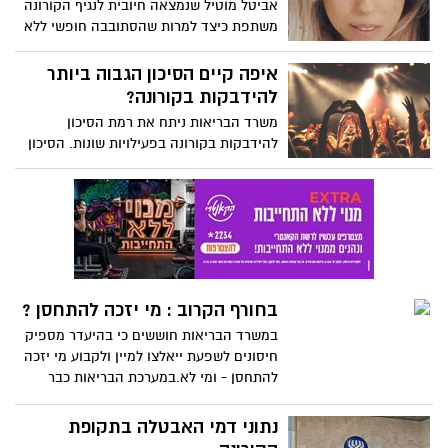
אביטל מוטיל שנמצאה חיובית לנגיף הקורונה
משתפת כיצד למרות שהסתובבה חופשי ללא
הידיעה כי נדבקה בקורונה, הצליחה למנוע
את שרשרת ההדבקה: " הגנתי על הסביבה
איפה קיים הסיכון הגבוה ביותר
שלי יותר מאשר על עצמי"
להידבקות בקורונה?
משרד הבריאות ניתח את רמת הסיכון
להידבקות בקורונה בפעילויות שונות. הסיכון
הגבוה ביותר להידבקות הוא במועדון לילה,
אחריו בתי כנסת, פאבים, הצגות ואצטדיונים
בחורף הקרוב : מי יזכה להתחסן ?
במשרד הבריאות חוששים כי בהיעדר מספיק
חיסונים לשפעת ייאלצו למיין ולקבוע מי יזכה
להתחסן - ומי לא.במערכת הבריאות כבר
מעריכים: חלקים ניכרים מהציבור כנראה
שכלל לא יחוסנו
נתוני דמי האבטלה בתקופת