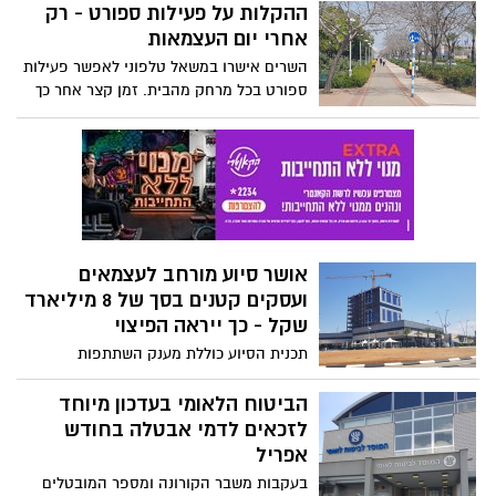
אסור? כל הפרטים >>>
ההקלות על פעילות ספורט - רק
אחרי יום העצמאות
השרים אישרו במשאל טלפוני לאפשר פעילות
ספורט בכל מרחק מהבית. זמן קצר אחר כך
הוקפאה ההחלטה ובסופו של דבר הבהיר
מזכיר הממשלה שהחלטה זו תיכנס לתוקף
לאחר יום העצמאות, ביום חמישי ב-08:00.
עוד אישרו השרים ניתוחים אסתטיים
אושר סיוע מורחב לעצמאים
ועסקים קטנים בסך של 8 מיליארד
שקל - כך ייראה הפיצוי
תכנית הסיוע כוללת מענק השתתפות
בהוצאות קבועות, שיוכל להגיע עד לסך של
400,000 שקל לעסק, כתלות במידת הירידה
הביטוח הלאומי בעדכון מיוחד
בפעילותו, וכן את הפעימה השנייה במענק
לזכאים לדמי אבטלה בחודש
הסיוע המורחב לעצמאים, במסגרתו עצמאים
אפריל
יהיו זכאים למענק בגובה 70% מההכנסה
בעקבות משבר הקורונה ומספר המובטלים
החייבת שלהם, ועד 10,500 שקל. גובה חבילת