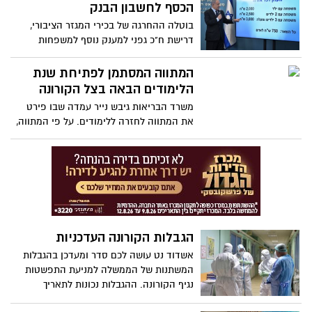
גני חיות ואטרקציות תיירותיות ייפתחו בסופי
הכסף לחשבון הבנק
שבוע
בוטלה ההחרגה של בכירי המגזר הציבורי,
דרישת ח"כ גפני למענק נוסף למשפחות
ברוכות ילדים נדחתה. אזרח שזכאי לקצבת
ילדים יקבל את הכסף אוטומטית, היתר יחויבו
המתווה המסתמן לפתיחת שנת
להגיש בקשה באתר הביטוח הלאומי
הלימודים הבאה בצל הקורונה
משרד הבריאות גיבש נייר עמדה שבו פירט
את המתווה לחזרה ללימודים. על פי המתווה,
במסגרות עד גיל 6 לא יהיו הגבלות על מספר
הילדים, וכיתות א'-י"ב ילמדו בקבוצות של עד
18 תלמידים. במשרד טוענים כי הצטברו
עדויות שלפיהן ילדים מדביקים פחות
הגבלות הקורונה העדכניות
אשדוד נט עושה לכם סדר ומעדכן בהגבלות
המשתנות של הממשלה למניעת התפשטות
נגיף הקורונה. ההגבלות נכונות לתאריך
21.7.2020