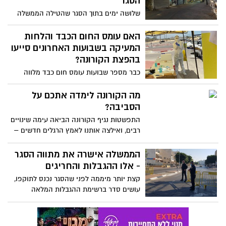
הסגר
שלושה ימים בתוך הסגר שהטילה הממשלה
ומשרד הכלכלה והתעשייה עושה סדר - לאילו
עסקים מותר לפעול במהלך הסגר ולאילו לא?
האם עומס החום הכבד והלחות
הרשימה המלאה בידיעה
המעיקה בשבועות האחרונים סייעו
בהפצת הקורונה?
כבר מספר שבועות עומס חום כבד מלווה
אותנו ביחד עם לחות גבוהה, מה שמוביל לכך
שהמסיכות הכירורגיות שחובה עלינו לעטות
מה הקורונה לימדה אתכם על
במרחב הציבורי נרטבות במהרה ומאבדות
הסביבה?
מיעילותם
התפשטות נגיף הקורונה הביאה עימה שינויים
רבים, ואילצה אותנו לאמץ הרגלים חדשים –
כמו ריחוק חברתי, שטיפת ידיים מוגברת,
עטיית מסכה ועוד. לצד הכללים החשובים
הממשלה אישרה את מתווה הסגר
השומרים על בריאותנו, חשוב לזכור גם את
- אלו ההגבלות והחריגים
ההשלכות הסביבתיות
קצת יותר מיממה לפני שהסגר נכנס לתוקפו,
עושים סדר ברשימת ההגבלות המלאה
והעדכנית, כפי שאושר אמש (ד') בממשלה.
מה מותר ומה אסור? הפרטים המלאים
בכתבה