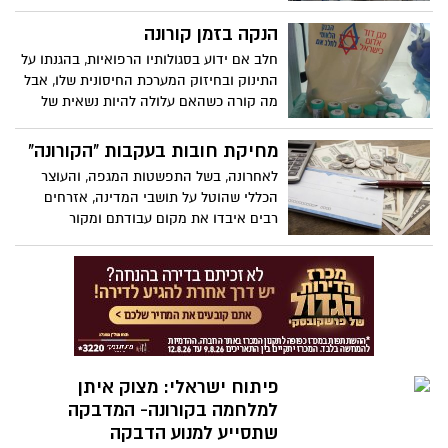
הרב (הוצאת עובדים רבים לחל"ת) - הביטוח
הסיוע עומד על סך של 8 מיליארד שקל
הלאומי מעדכן על הזכאות לדמי אבטלה
הנקה בזמן קורונה
ומתווסף לכלל הצעדים שבוצעו עד כה
בחודש אפריל, וכן טבלת דמי אבטלה
חלב אם ידוע בסגולותיו הרפואיות, בהגנתו על
מעודכנת
התינוק ובחיזוק המערכת החיסונית שלו, אבל
מה קורה כשהאם עלולה להיות נשאית של
נגיף הקורונה? ומה קורה אם עליה להיות
בבידוד? האם היא עלולה להדביק את בנה או
מחיקת חובות בעקבות "הקורונה"
ביתה התינוקות? ד"ר שרון ברנסבורג צברי,
לאחרונה, בשל התפשטות המגפה, והעוצר
מנהלת הבנק הלאומי לחלב אם של מגן דוד
הכללי שהוטל על תושבי המדינה, אזרחים
אדום שעתיד להיפתח עונה על כל השאלות
רבים איבדו את מקום עבודתם ומקור
פרנסתם נגדע, ומטבע הדברים מתקשים הם
לעמוד בחיובים השוטפים לחברות האשראי,
לבנקים וכו'.
פיתוח ישראלי: מצוק איתן
למלחמה בקורונה- המדבקה
שתסייע למנוע הדבקה