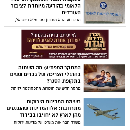
הלאומי בהודעה מיוחדת לציבור
העובדים
מהשבוע הבא מתוכנן סגר מלא בישראל,
מאות אלפי עובדים צפויים לצאת בפעם
השניה לחל"ת (חופשה ללא תשלום
מהעבודה). הביטוח הלאומי מוציא הודעה
מיוחדת לציבור העובדים כדי שידעו את
זכויותיהם
המחקר המפתיע: מה השתנה
בהרגלי הצריכה של גברים ונשים
בתקופת הסגר?
מחקר חדש של חוקרות מהפקולטה לניהול
באוניברסיטת בן גוריון בנגב העלה שינויים
מפתיעים בהרגלי הצריכה של שני המינים:
רשימת המדינות הירוקות
גברים ונשים צרכו יותר שוקולד, אלכוהול
מתרחבת: אלו המדינות שהנכנסים
ופורנו בתקופת הסגר
מהן לארץ לא יחויבו בבידוד
משרד הבריאות מעדכן על מדינות ירוקות
נוספות שתותר מהן הכניסה לישראל ללא