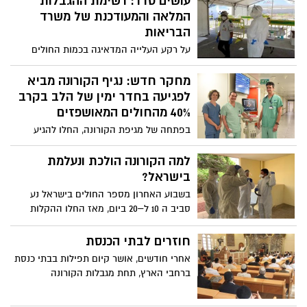
עושים סדר: רשימת ההגבלות
המלאה והמעודכנת של משרד
הבריאות
על רקע העלייה המדאיגה בכמות החולים
וההיערכות לקראת גל שני, עשינו סדר
בהנחיות וההגבלות של משרד הבריאות: איך
מחקר חדש: נגיף הקורונה מביא
מתנהגים בבית הכנסת, מה האיסורים על
לפגיעה בחדר ימין של הלב בקרב
הנסיעה ברכב פרטי וכמה אנשים מותר
40% מהחולים המאושפזים
להזמין לציון טקס דתי? כל הפרטים בכתבה
בפתחה של מגיפת הקורונה, החלו להגיע
דיווחים מסין אודות פגיעה בשריר הלב כחלק
מהשפעותיה של המחלה. ד״ר ישי סקלי,
למה הקורונה הולכת ונעלמת
רופא בכיר במערך הקרדיולוגי, יזם ביצוע של
בישראל?
בדיקת אקו לב וסונאר ריאות לחולי הקורונה
בשבוע האחרון מספר החולים בישראל נע
שאושפזו בבית החולים, בכל דרגות חומרת
סביב ה 10 ל–20 ביום, מאז החלו ההקלות
המחלה, במטרה לאתר פגיעה לבבית ראשונית
בסגר, למרות התקהלויות של אלפי בני אדם
ולאפשר בסיס להשוואה במקרה של הדרדרות
בחופי הים, בתורים בחנויות, והפטור מלבישת
חוזרים לבתי הכנסת
במצב במהלך האשפוז
מסיכות . אז איך זה שלא היה אף מודל של
אחרי חודשים, אושר קיום תפילות בבתי כנסת
מגפת הקורונה שחזה שעם הסרת הסגר
ברחבי הארץ, תחת מגבלות הקורונה
מספר החולים היומיים ידעך? להפך, מודלים
שונים הזהירו מפני העלייה הצפויה במספר