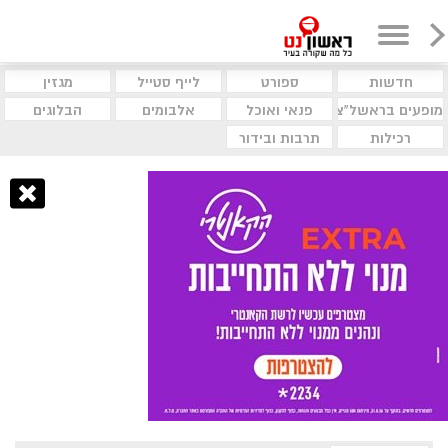
חדשות
ספורט
לייף סטייל
מגזין
מופעים בראשל"צ
פנאי ואוכל
אלבומים
הבלוגים
רכילות
תרבות ובידור