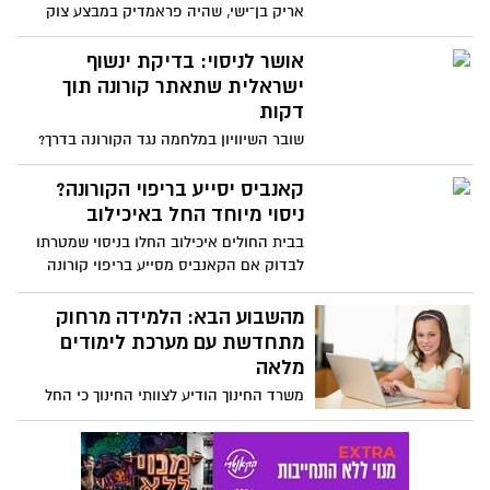
אריק בן־ישי, שהיה פראמדיק במבצע צוק
איתן, פיתח בעקבות אירוע רב נפגעים
המצאה מהפכנית - מדבקה שמאבחנת את
אושר לניסוי: בדיקת ינשוף
מצב הנפגע, ומשדרת מרחוק את המדדים
ישראלית שתאתר קורונה תוך
לצוות הרפואי. המדקה תוכל לשמש בעידן
דקות
הקורונה, בדיקה של חולים מחדר מבודד,
שובר השיוויון במלחמה נגד הקורונה בדרך?
מבלי שהצוות הרפואי יסתכן בהידבקות
החברות הישראליות נקסט ג'ן ו-Scentech
קיבלו אישור להתחיל ניסוי קליני בבית
קאנביס יסייע בריפוי הקורונה?
החולים מאיר בכפ"ס, במסגרתו תיבחן
ניסוי מיוחד החל באיכילוב
הבדיקה החדישה על חולי קורונה בטכנולוגיה
בבית החולים איכילוב החלו בניסוי שמטרתו
המבוססת על בדיקת הינשוף, כמו בבדיקת
לבדוק אם הקאנביס מסייע בריפוי קורונה
השכרות המשטרתית. התשובה תינתן תוך
דקות ספורות
מהשבוע הבא: הלמידה מרחוק
מתחדשת עם מערכת לימודים
מלאה
משרד החינוך הודיע לצוותי החינוך כי החל
משבוע הבא תחל מערכת שעות יומית של 4-5
שעות בלמידה מרחוק: הלימודים בגנים יתחילו
בשעה 8:30 ויימשכו עד 13:30, הלימודים
בתיכונים יתחילו ב-10:00 ותהיה בדיקת