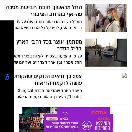
לצעוד אליו
החל מראשון: חובת חבישת מסכה
פה-אף במרחב הציבורי
מנכ"ל משרד הבריאות חתם היום על צו
בריאות העם, לפיו על כל אדם היוצא את ביתו
למרחב הציבורי, חלה חובת חבישת מסכת
פה-אף. הצו ייכנס לתוקף החל מיום ראשון
מסתמן: עוצר בכל רחבי הארץ
הקרוב (12.04) בשעה 07:00 בבוקר. באילו
בליל הסדר
מקרים הותר שלא לחבוש מסכה?
על פי ההצעה שצפויה לעלות בפני הממשלה,
החל ממחר (ג') אחר הצהריים ועד יום שישי
בבוקר יוטל סגר על הערים בישראל ותיאסר
מהן יציאה, זאת כדי למנוע את התפשטות
צפו: כך נראים הנזקים שהקורונה
נגיף הקורונה בשל סדר הפסח
עושה לרקמת הריאות
תיעוד מיוחד שמביאה חברת Surgical
Theater, מציג כך נראות רקמות הריאות
שנפגעות כתוצאה מנגיף הקורונה >>>