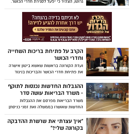
גרוטו, הצהיר כי יפעל לסגירת חדרי הכושר.
"אנו מאפשרים בסופו של דבר לפתוח את
הבריכות הציבוריות"
הקרב על פתיחת בריכות השחייה
וחדרי הכושר
ועדת הקורונה בראשות שאשא ביטון אישרה
את פתיחת חדרי הכושר והבריכות בניגוד
לעמדת הממשלה. בליכוד ביקשו מיד לאחר
ההצבעה להדיח את יו"ר הועדה שהיא חברת
ההגבלות החדשות נכנסות לתוקף
ליכוד. בינתיים, ההחלטה לפתוח את בריכות
- משרד הבריאות עושה סדר
השחייה ומכוני הכושר תובא לאישור מחודש
משרד הבריאות מפרסם את ההגבלות
בועדה עדכון: גם לאחר ההצבעה החוזרת,
החדשות שאושרו בממשלה ואת זמני כניסתן
אושרה פתיחת מכוני כושר ובריכות שחיה
לתוקף
פתוחות
"איך עצרתי את שרשרת ההדבקה
בקורונה שלי?"