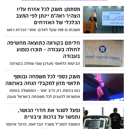
יקבלו את המענק. ההחלטה תובא לאישור
מסתמן: מענק לכל אזרח עליו
ועדת השרים לחקיקה ולאחר מכן לאישור
הצהיר ראה"מ יינתן לפי המצב
הכנסת - בשאיפה שהמענקים יחולקו כבר
בסוף החודש
הכלכלי של האזרחים
תשכחו מ-750 שקל לאדם: אחרי הכרזת ראש
הממשלה כי בכוונתו לקדם מענק לכל אזרח,
מסתמן כי המענקים יחולקו באופן דיפרנציאלי
חליתם בקורונה כתוצאה מחשיפה
התואם את מצבו הכלכלי של האזרחים
לחולה בעבודה - תוכרו כנפגע
בעבודה
הביטוח הלאומי מעדכן שמי שחלה בקורונה
בשל חשיפה לחולה מאומת במקום העבודה
יוכר כנפגע עבודה. מדובר רק על מי שחלה
מענק כספי לכל משפחה ובנוסף
בקורונה ולא על מי שרק נכנס לבידוד בשל
תלושי מזון למקבלי הנחה בארנונה
חולה בעבודה אך נמצא שלילי בעצמו
כמו בפסח, רק נדיב יותר - הממשלה בוחנת
אפשרות להעניק לכל משפחה בישראל מענק
מיוחד לפי גודל המשפחה. בנוסף, בהתאם
להצעת יו"ר ש"ס אריה דרעי, תלושי מזון
נפעל לסגור את חדרי הכושר,
יוענקו למשפחות שמקבלות הנחות בארנונה
נתפשר על ברכות ציבורית
המשנה למנכ"ל משרד הבריאות, פרופ' איתמר