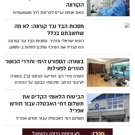
הקורונה
האם אנחנו עדים לפריצת דרך משמעותית
במאבק מול נגיף הקורונה. המכון הביולוגי בנס
ציונה הציג אתמול (ב') מציאת נוגדן לנגיף
מסכות הבד נגד קורונה: לא מה
הקורונה. מדובר בנוגדן שתוקף את הנגיף
שחשבתם בכלל
באופן חד שיבטי ויודע לנטרל אותו בגוף
רופא ישראלי מזהיר: מסכות הבד נגד קורונה
החולים
הזו תגדיל את הסיכוי שלכם לחלות ב-1300%.
מאז הופעת נגיף הקורונה והחובה לעטות
מסיכה על הפנים, פשט את המדינה טרנד
בשורה: הספורט הימי וחדרי הכושר
מסכות הבד המעוצבות והממותגות שנמכרות
חוזרים לפעילות
ברשתות החברתיות. כעת ד"ר פוקס בנימין,
השרה מירי רגב הודיעה הבוקר (ב'), בשורה
מנהל מכון הריאות בביה"ח אסף הרופא, יוצא
לציבור הרחב: סיכמתי הבוקר על החזרת
בפוסט חריף נגד התופעה וקורא: "אל תחבשו
הספורט העממי לפעילות חדרי הכושר, חדרי
אותן"
הסטודיו, הספורט הימי ופעילות המועדונים
הביטוח הלאומי הקדים את
חוזרים לפעילות
תשלום דמי האבטלה עבור חודש
אפריל
תשלום דמי האבטלה עבור חודש אפריל
הוקדם וישולם במספר פעימות - התאריך
המקורי להפקדת דמי האבטלה היה 17.5