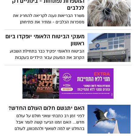
המספרות נפתחות - בינתיים רק
המדובר ניתן לצרוך באמצעות חשיפה לשמש
לכלבים
במשך 20 דקות בזרועות חשופות
משרד הבריאות נענה לקריאה להחריג את
מספרות הכלבים - ומתיר את פתיחתן
בעקבות צורך רפואי לחברים על ארבע. הפניה
למשרד הבריאות נעשתה על ידי המשטרה
מענקי הביטוח הלאומי יופקדו ביום
שקיבלה פניות רבות בעניין זה
ראשון
הביטוח הלאומי יפקיד כבר בתחילת השבוע
הקרוב את המענק עבור הילדים בעקבות
משבר הקורונה. מדובר על מענק כולל בסך של
1.4 מיליארד ש"ח. המענק ייכנס לחשבון הבנק
בו מתקבלת קצבת הילדים
האם יתגשם חלום העולם החדש?
לפני זמן רב כתבתי שאני חולם על עולם
חדש... האם זמנו הגיע? קשה לומר אבל
בהחלט יש למה לשאוף ולהתכוונן, לעולם
שאתה, אני ואת חולמים אבל לא מעזים