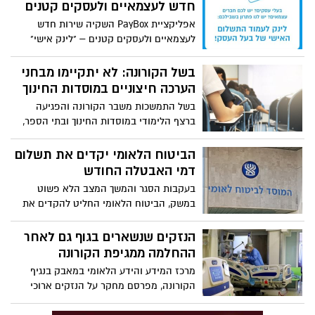
חדש לעצמאיים ולעסקים קטנים
אפליקציית PayBox השקיה שירות חדש
לעצמאיים ולעסקים קטנים – "לינק אישי"
המאפשר הפניית לקוחות פשוטה ומהירה
לעמוד התשלום של בית העסק באפליקציה
בשל הקורונה: לא יתקיימו מבחני
הערכה חיצוניים במוסדות החינוך
בשל התמשכות משבר הקורונה והפגיעה
ברצף הלימודי במוסדות החינוך ובתי הספר,
משרד החינוך הודיע כי לא יתקיימו השנה
מבחני המדידה וההערכה החיצוניים. שר
הביטוח הלאומי יקדים את תשלום
החינוך גלנט: "שנת לימודים לא שגרתית
דמי האבטלה החודש
מחייבת היערכות לא שגרתית"
בעקבות הסגר והמשך המצב הלא פשוט
במשק, הביטוח הלאומי החליט להקדים את
תשלומי דמי האבטלה של חודש ספטמבר כבר
ל- 13/10. הביטוח הלאומי: "הקדמנו את
הנזקים שנשארים בגוף גם לאחר
התשלומים כבר לעוד 5 ימים"
ההחלמה ממגיפת הקורונה
מרכז המידע והידע הלאומי במאבק בנגיף
הקורונה, מפרסם מחקר על הנזקים ארוכי
הטווח שמשאיר אחריו הנגיף בגוף המחלימים.