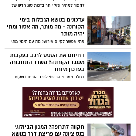
להפוך למהיר וזול יותר בזכות סוג חדש של
בדיקות שנקראות "בדיקות אנטיגן".
עדכונים בנושא הגבלות בימי
הקורונה - מה מותר, מה אסור ומתי
יהיה מותר
מתי אפשר לקיים אירוע? מה עם הים? מתי
המסעדות יפתחו, מה עם הבילוי, החינוך ועוד
- כל העדכונים כאן
דחיתם את הטסט לרכב בעקבות
משבר הקורונה? משרד התחבורה
בעדכון מיוחד
בחלק ממכוני הרישוי לרכב הורחבו שעות
הפעילות בשבועיים הקרובים, במטרה לתת
מענה לביקוש הגדול למבחני הרישוי השנתיים
לרכב ("טסטים") ולצמצם את העומסים
שנוצרו בעקבות משבר הקורונה
תקווה לתרופה? המכון הביולוגי
בנס ציונה עם פריצת דרך בנושא