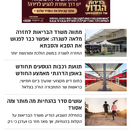
מתווה משרד הבריאות לחזרה
מלאה לשגרה: אפשר כבר לפגוש
את הסבא והסבתא
החזרה לשגרה במשק הולכת ומורגשת יותר
ויותר בשבועות האחרונים, חלק מההגבלות
הוסרו, היום (א') חזרה גם חלק ממערכת
תנועת רכבות הנוסעים תחודש
החינוך. משרד הבריאות מציד את המתווה
באופן הדרגתי מאמצע החודש
שלו לחזרה לשגרה. זו לא חזרה מלאה, אבל
בתום דיון מקצועי שנערך ביום חמישי,
ללא ספק מדובר בתוכנית סדורה ומפורטת
בראשות שר התחבורה הח"כ בצלאל
עם זמנים והגבלות. המתווה המלא בכתבה
סמוטריץ', ובהשתתפות מנכ"ל רכבת ישראל
הבאה
מיכאל (מיכה) מייקסנר, אנשי הרכבת ואנשי
עושים סדר בהנחיות מה מותר ומה
משרד התחבורה, החליט שר התחבורה כי
אסור?
תנועת רכבות הנוסעים תחודש בהדרגתיות
בתחילת השבוע הודיע משרד הבריאות על
החל ממוצאי שבת ה- 16.5
הקלות בהנחיות, אך מאז חזר בו ועדכן כי רק
הבוקר יחלו הקלות. אז מה מותר ומה עדיין