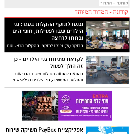
קורונה - המדור המיוחד
קורונה - המדור המיוחד
נכנסו לתוקף ההקלות בסגר: גני
הילדים שבו לפעילות, חופי הים
נפתחו לרחצה
הבוקר (א') נכנסו לתוקפן ההקלות הראשונות
בתכנית היציאה מהסגר של משרד הבריאות.
במסגרת כך, נפתחו הבוקר מוסדות החינוך
לקראת פתיחת גני הילדים - כך
בגילים 6-0 וכן הוסרה מגבלת היציאה מהבית.
זה הולך לפעול
כמו-כן, חופי הים נפתחו לרחצה. רשימת
בהתאם למתווה מגבלות משרד הבריאות
ההקלות המלאה
והחלטת הממשלה, גני הילדים בגילאי 3-6
יחזרו ללימודים ביום ראשון הקרוב. בתוך כך,
משרד הבריאות קורא לגננות והסייעות
להיבדק לקורונה במהלך הסופ"ש. לטובת כך,
תיפרסנה נקודות דיגום ברחבי הארץ
אפליקציית PayBox משיקה שירות