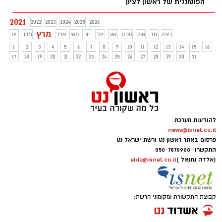
הפוטוגנית של ראשון לציון
2021
2022
2023
2024
2025
2026
מרץ
דצמ
נוב
אוק
ספט
אוג
יול
יונ
מאי
אפר
פבר
ינו
1
2
3
4
5
6
7
8
9
10
11
12
13
14
15
16
17
18
19
20
21
22
23
24
25
26
27
28
29
30
31
להודעות מערכת
news@isnet.co.il
פרסום באתר ראשון נט ורשת ישראל נט
התקשרו -
050-7870908
(אלדה נתנאל )
elda@isnet.co.il
קבוצת התקשורת ומקומוני הרשת: