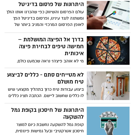
שהגיע הזמן לשינוי או העתקת מגורים.
היתרונות של פרסום בדיגיטל
עולם הפרסום והשיווק כפי שהכרנו אותו הולך
ומשתנה לנגד עינינו, ופרסום בדיגיטל הפך
לאופן הפרסום המרכזי והמניב ביותר של
עסקים שונים, קטנים וגדולים.
בדרך אל הפיצה המושלמת –
חמישה טיפים לבחירת פיצה
איכותית
מי לא אוהב פיצה? נראה שכמעט כולם,
ולמרות זאת קשה למצוא הסכמה כוללת על
מהי הפיצה המושלמת. חלקנו אוהבים אותה
לא מטייחים סתם - כללים לביצוע
עם המון תוספות, חלקנו ממש לא מחבבים
טיח מושלם
את חלק הבצק "הקשה", ואחרים – מטורפים
ביצוע עבודות טיח כרוך בתהליך מקצועי שיש
על בצק עבה. לבחור את הפיצה המושלמת
לו כללים שחשוב ליישם. הכתבה תציג כללים
זה לא עניין של מה בכך, אז הנה כמה טיפים
לביצוע טיח מושלם שאין להתפשר או לטייח
שיסייעו בתהליך.
אותם.
היתרונות של חיסכון בקופת גמל
להשקעה
קופת גמל להשקעה נחשבת כיום למוצר
חיסכון אטרקטיבי ובעל גמישות פיננסית,