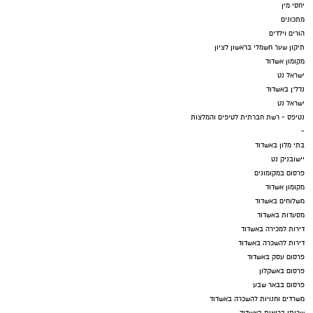
יחסי מין
מתכונים
הורים וילדים
תיקון שער חשמלי בראשון לציון
מקומון אשדוד
ישראל נט
נדל"ן באשדוד
ישראל נט
נטיפס - רשת חברתית לטיפים והמלצות
-
בתי מלון באשדוד
יישובניק נט
פרסום במקומונים
מקומון אשדוד
משלוחים באשדוד
מסעדות באשדוד
דירות למכירה באשדוד
דירות להשכרה באשדוד
פרסום עסק באשדוד
פרסום באשקלון
פרסום בבאר שבע
משרדים וחנויות להשכרה באשדוד