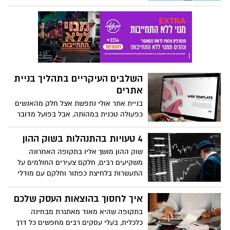
שמאפשר לכם החוסכים, ליהנות מחיסכון נזיל
– לעצמכם וגם לילדים שלכם. וזאת, לכל
מטרה ולכל טווח זמן (קצר, בינוני או ארוך)
לפי בחירתכם. קופת גמל להשקעה הוא מוצר
פיננסי חדש יחסית בשוק, שהושק רק בשנת
2016, המאפשר לכם לקבל הלוואה בתנאים
נוחים ויש לו גם לא מעט יתרונות נוספים, כפי
השלבים העיקריים בתהליך בניית
שתראו מיד.
אתרים
בניית אתר אולי נתפשת אצל חלק מהאנשים
כפעולה טכנית במהותה, אבל בפועל מדובר
בהרבה יותר מכך. למעשה ישנו תהליך שלם,
שחשוב לבצע אותו באופן מסודר - וכך להגיע
4 טעויות בהתנהלות בשוק ההון
לתוצאות הטובות ביותר האפשריות.
שוק ההון מושך אליו בתקופה האחרונה
משקיעים רבים, חלקם צעירים החולמים על
התעשרות בלחיצת כפתור וחלקם עם מודלי
השקעה מתוכננים. עבור שניהם ייתכנו טעויות
נפוצות, שבכתבה הבאה נסקור ארבע מהן
איך לחסוך בהוצאות העסק שלכם
בתקופה שהיא מאוד מאתגרת מבחינה
כלכלית, בעלי עסקים רבים מחפשים כל דרך