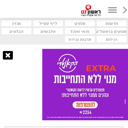
חדשות
ספורט
לייף סטייל
מגזין
מופעים בראשל"צ
פנאי ואוכל
אלבומים
הבלוגים
רכילות
תרבות ובידור