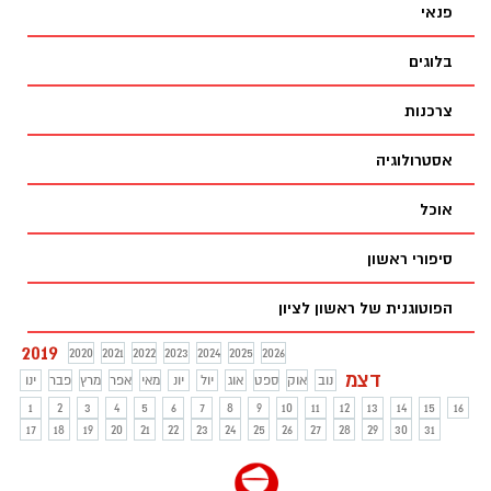
והבקרה, יוחזרו בחיסכון על הנזקים והשחיקה
פנאי
המהירה שעשויים לחול כתוצאה משימוש
בחומרים לא איכותיים.
בלוגים
צרכנות
אסטרולוגיה
אוכל
סיפורי ראשון
הפוטוגנית של ראשון לציון
2019
2020
2021
2022
2023
2024
2025
2026
דצמ
נוב
אוק
ספט
אוג
יול
יונ
מאי
אפר
מרץ
פבר
ינו
1
2
3
4
5
6
7
8
9
10
11
12
13
14
15
16
17
18
19
20
21
22
23
24
25
26
27
28
29
30
31