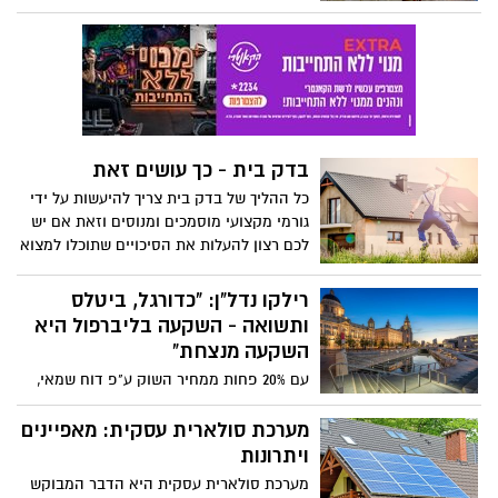
את הבוקר, או זאת שחותמת את היום.
מקלחת נעימה היא כמו קסם, מנקה, מרעננת
ומרגיעה. על מנת לייצר את הרגע המושלם
ניתן כמובן לרחוץ באמבטיה או דווקא
במקלחונים לפי מידה, דוש המותאם בצורה
מושלמת לחדר הרחצה.
בדק בית - כך עושים זאת
כל ההליך של בדק בית צריך להיעשות על ידי
גורמי מקצועי מוסמכים ומנוסים וזאת אם יש
לכם רצון להעלות את הסיכויים שתוכלו למצוא
מענה איכותי וממוקד. הרי כך כל אחד מכם
יוכל להיווכח כי הוא יהיה בכיוון הנכון וזאת כל
רילקו נדל"ן: "כדורגל, ביטלס
עוד חושבים על הנושא הזה. אז בחרו נכונה
ותשואה - השקעה בליברפול היא
ושימו לב כי אתם מחפשים אחר גורם מקצועי
השקעה מנצחת"
שיסייע לכם כבר מהשנייה הראשונה.
עם 20% פחות ממחיר השוק ע"פ דוח שמאי,
תשואה שנתית גבוהה, מס של 0% על
ההכנסות, ושלוש אוניברסיטאות גדולות
מערכת סולארית עסקית: מאפיינים
ומובילות שיוצרות ביקושים מתמידים לשכירות
ויתרונות
- השקעה במיזם למגורי סטודנטים של חברת
מערכת סולארית עסקית היא הדבר המבוקש
רילקו השקעות נדל"ן, מעניקה למשקיעים