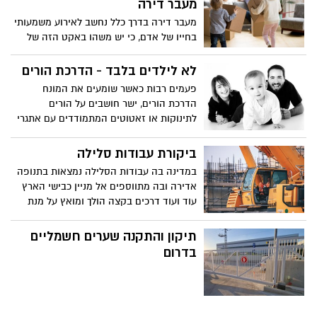
מעבר דירה
מעבר דירה בדרך כלל נחשב לאירוע משמעותי
בחייו של אדם, כי יש משהו באקט הזה של
התחדשות שמעורר התרגשות. אריזת הרכוש,
הובלתו ופריקתו, כניסה לקירות חדשים,
לא לילדים בלבד - הדרכת הורים
שכנים חדשים, ממש תחילתה של תקופה. אך,
פעמים רבות כאשר שומעים את המונח
בנוסף להתרגשות עלולה לתפוס את העוברים
הדרכת הורים, ישר חושבים על הורים
גם תשישות, כי מדובר על פרויקט רציני שצריך
לתינוקות או זאטוטים המתמודדים עם אתגרי
לנהל אותו נכון ויעיל.
שינה, גיל שנתיים הנורא או מעברים. אך
למעשה, הורים הם מי שנולדו להם ילדים והם
ביקורת עבודות סלילה
מגדלים אותם עד בערך 120 לאורך כל שלבי
במדינה בה עבודות הסלילה נמצאות בתנופה
ההתפתחות וההתמודדות של החיים.
אדירה ובה מתווספים אל מניין כבישי הארץ
עוד ועוד דרכים בקצה הולך ומואץ על מנת
ליישר קו עם שיעור עליית הרכבים החדשים
על הכביש, חשוב שאת הפרויקט שלך תלווה
תיקון והתקנה שערים חשמליים
עין בוחנת מקצועית ואחראית שתבטיח כי
בדרום
עבודות הסלילה אינן רק מתנהלות בקצב
מהיר, אלא גם מבוצעת בצורה בטוחה וכי
חומרי הגלם מיוצרים על פי התקנים המותרים.
המשאבים שיושקעו בשירותי המעבדה