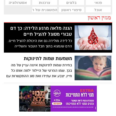
פנאי
בלוגים
צרכנות
אסטרולוגיה
אוכל
סיפורי ראשון
הפוטוגנית של ראשון לציון
מגזין ראשון
הגנה מלאה מרגע הלידה: כך דם
טבורי מסוגל להציל חיים
כל לידה מולידה גם את היכולת להציל חיים.
הדם שנמצא בתוך חבל הטבור והשלייה
התגלה כבר לפני שנים כמקור לתאי גזע
איכותיים, שיוכלו לעזור בעתיד במידת הצורך
משמעות שמות לתינוקות
ליילוד עצמו, להוריו או אחיו במקרה של
בחירת שמות לתינוקות איננה עניין של מה
מחלה קשה. למעלה מ-40,000 טיפולים בדם
בכך. שמו הפרטי של היילוד ילווה אותו כל
טבורי בוצעו בישראל ובעולם ואמנם מדובר
חייו, יצבע את עתידו ואת סוג ההתקשרות עם
במעין "ביטוח" שלא בהכרח יהיה בו צורך, אך
הסובבים אותו. בשנים האחרונות קיים טרנד
במידה וכן – מדובר במאגר קריטי שאין לו
של מתן שמות שהם חסרי משמעות ושורשים,
מחיר.
דוגמת השם מיאל או אפילו לני שצוברים
תאוצה בשנים האחרונות. לצד מגמה זו אנו
עדים גם להתחזקות מגמה נוספת של בחירת
שמות עם זיקה חזקה למקרא.