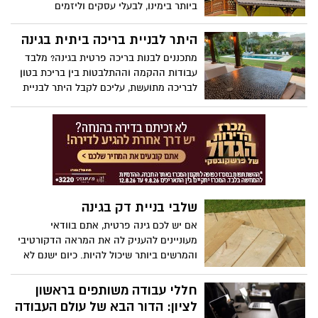
ביותר בימינו, לבעלי עסקים וליזמים
תנאי פתיחה מעולים.
היתר לבניית בריכה ביתית בגינה
מתכננים לבנות בריכה פרטית בגינה? מלבד
עבודות ההקמה וההתלבטות בין בריכת בטון
לבריכה מתועשת, עליכם לקבל היתר לבניית
בריכה פרטית בגינה. תהליך זה דורש
בירוקרטיה קלה, אך בהחלט שווה את
התוצאה הסופית ואת ההנאה מהבריכה. אז
בואו נראה כיצד מוציאים רישיון לבריכת
שחייה ביתית, אילו בעלי מקצוע נחוצים
לתהליך ומהם השלבים שיהיה עליכם לעבור
מול הרשות המקומית.
שלבי בניית דק בגינה
אם יש לכם גינה פרטית, אתם בוודאי
מעוניינים להעניק לה את המראה הדקורטיבי
והמרשים ביותר שיכול להיות. כיום ישנם לא
מעט אלמנטים דקורטיביים הרלוונטיים עבור
גינות נוי, שמטרתן היא ליפות את הגינה
חללי עבודה משותפים בראשון
ולהעניק לה מראה אסתטי וייחודי. דק לגינה
לציון: הדור הבא של עולם העבודה
מהווה תוספת דקורטיבית מאוד עבור כל גינה.