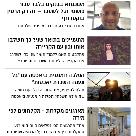
משכנתא בבנקים בלבד עבור
פושטי רגל לשעבר – זה רק מרטין
בוקסדורף
אתם בטח יודעים כבר ומבינים שלקחת
משכנתא אחרי שעוברים פשיטת רגל זה דבר
קשה ומורכב. הבנקים לא באמת רוצים
מתעניינים בתואר שני? כך תשלבו
להתייחס בכלל לאנשים שעברו פשיטות רגל,
אותו נכון עם הקריירה
בטח שלא לתת להם משכנתא. טיפלתי כבר
מתלבטים האם ללמוד תואר שני כדי לשדרג
במאות משכנתאות של אנשים שעברו פשיטת
את הקריירה וליהנות משכר גבוה יותר?
רגל ואני אנסה לעזור במאמר הזה להסביר
מעוניינים ללמוד לתואר שני מתקדם אך אינכם
את היסודות של משכנתא לפושט רגל לשעבר.
מסוגלים לדמיין כיצד תצליחו לשלב בין
הפלגה רומנטית ביאכטה עם "גל
לימודים לעבודה, קריירה, זוגיות וילדים? אם
ונעמה השכרת יאכטות"
כן, אתם לא לבד.
חולם להפתיע את החברה שלך עם חוויה
שהיא לא תשכח? הפלגה רומנטית ביאכטה
זאת הבחירה הנכונה ביותר. בכתבה זו נספר
לך מה אסור לך לפספס...
מארגנים מקלחת - מקלחונים לפי
מידה
אחד מהרגעים הכי נפלאים ביום הוא רגע
המקלחת, בין אם מדובר על הרחצה שפותחת