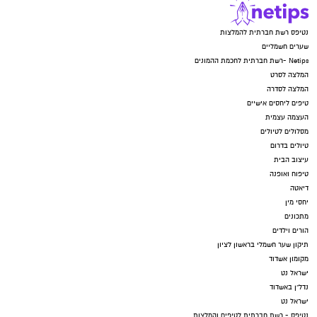
נטיפס רשת חברתית להמלצות
שערים חשמליים
Netips -רשת חברתית לחכמת ההמונים
המלצה לסרט
המלצה לסדרה
טיפים ליחסים אישיים
העצמה עצמית
מסלולים לטיולים
טיולים בדרום
עיצוב הבית
טיפוח ואופנה
דיאטה
יחסי מין
מתכונים
הורים וילדים
תיקון שער חשמלי בראשון לציון
מקומון אשדוד
ישראל נט
נדל"ן באשדוד
ישראל נט
נטיפס - רשת חברתית לטיפים והמלצות