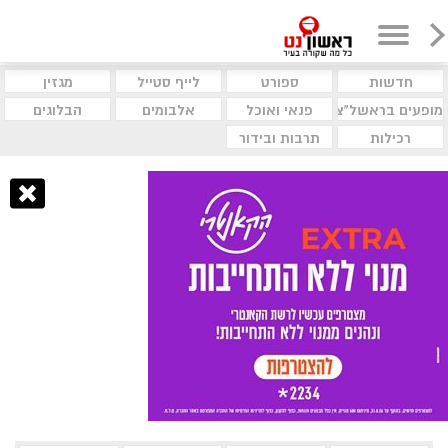
חדשות
ספורט
לייף סטייל
מגזין
מופעים בראשל"צ
פנאי ואוכל
אלבומים
הבלוגים
רכילות
תרבות ובידור