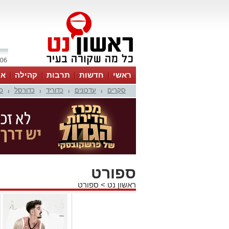
06 אוגוסט 2026 / 15:09
ראשי
חדשות
תרבות
קהילה
או
סקרים
עדכונים
כדוריד
כדורסל
כ
|
|
|
|
ספורט
ראשון נט
>
ספורט