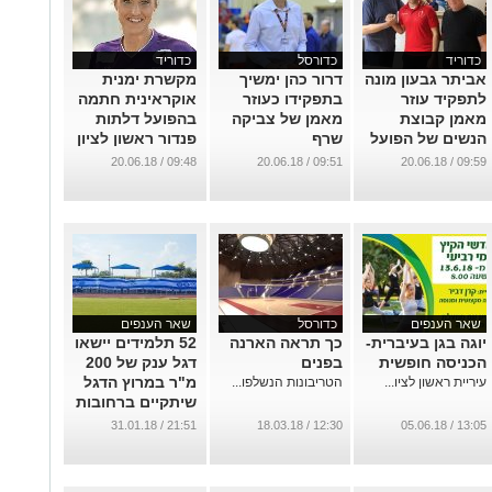
כדוריד
כדורסל
כדוריד
אביתר גבעון מונה
דרור כהן ימשיך
מקשרת ימנית
לתפקיד עוזר
בתפקידו כעוזר
אוקראינית חתמה
מאמן קבוצת
מאמן של צביקה
בהפועל דלתות
הנשים של הפועל
שרף
פנדור ראשון לציון
ראשון לציון
...
...
09:48 / 20.06.18
09:51 / 20.06.18
09:59 / 20.06.18
...
שאר הענפים
כדורסל
שאר הענפים
יוגה בגן בעיברית-
כך תראה הארנה
52 תלמידים יישאו
הכניסה חופשית
בפנים
דגל ענק של 200
מ"ר במרוץ הדגל
עיריית ראשון לציו...
הטריבונות הנשלפו...
שיתקיים ברחובות
העיר
21:51 / 31.01.18
12:30 / 18.03.18
13:05 / 05.06.18
...