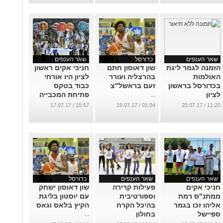
שאר הענפים
כדורסל
שאר הענפים
הזמנה לגמר ליגת
שון דאוסון חתם
חניכי אקים ראשון
האולמות
בהרצליה ועורר
לציון היו אורחי
בכדורסל בראשון
זעם בראשל"צ
כבוד בטקס
לציון
פתיחת המכבייה
...
...
...
15:57 / 17.07.17
01:04 / 19.07.17
11:20 / 25.07.17
שאר הענפים
שאר הענפים
כדורסל
חניכי אקים
פעילות קרירה
שון דאוסון ישחק
ממתנ"ס רמת
וספורטיבית
עם יוסטון בליגת
אליהו זכו בגמר
בהיכל הקרח
הקיץ בלאס וגאס
ספיישל
בחולון
...