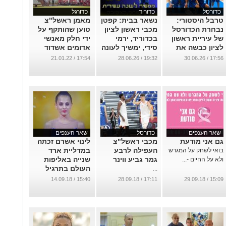
כדורסל
כדוריד
כדורגל
טרבל היסטורי:
נשאר בבית: קפטן
מאמן ראשל"צ
נבחרת הכדורסל
מכבי ראשון לציון
טוען שהותקף על
של עיריית ראשון
בכדוריד, ירמי
ידי חלק מאנשי
לציון כבשה את
סידי, ימשיך לעונה
אדומים אשדוד
כל התארים
עשירית במועדון
...
17:54 / 21.01.22
19:32 / 28.06.26
17:56 / 30.06.26
...
...
שאר הענפים
כדורסל
שאר הענפים
גם אני מודעת
מכבי ראשל"צ
לינוי אשרם זכתה
העפילה לרבע
במדליית ארד
בואי לשחק על המגרש
גמר גביע ווינר
שנייה באליפות
ולא על החיים -...
העולם בתרגיל
...
הסרט
15:40 / 14.09.18
17:11 / 28.09.18
15:09 / 29.09.18
...