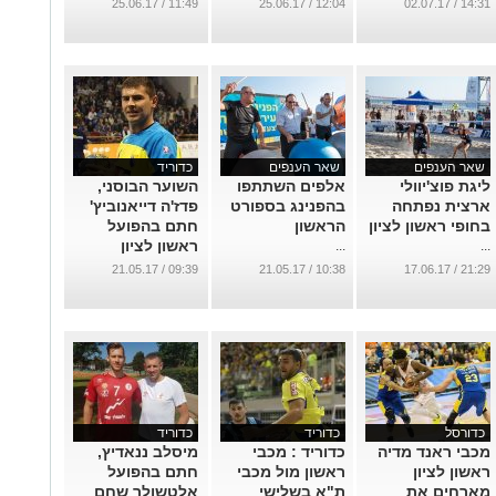
אולימפיקס
...
11:49 / 25.06.17
12:04 / 25.06.17
14:31 / 02.07.17
...
שאר הענפים
שאר הענפים
כדוריד
ליגת פוצ'יוולי
אלפים השתתפו
השוער הבוסני,
ארצית נפתחה
בהפנינג בספורט
פדז'ה דייאנוביץ'
בחופי ראשון לציון
הראשון
חתם בהפועל
ראשון לציון
...
...
...
09:39 / 21.05.17
10:38 / 21.05.17
21:29 / 17.06.17
כדורסל
כדוריד
כדוריד
מכבי ראנד מדיה
כדוריד : מכבי
מיסלב ננאדיץ,
ראשון לציון
ראשון מול מכבי
חתם בהפועל
מארחים את
ת"א בשלישי
אלטשולר שחם