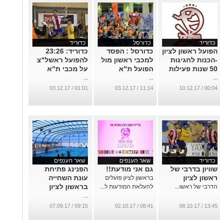
כדוריד
כדורסל
כדוריד
הפועל ראשון לציון
כדורסל : הפסד
כדוריד: 23:26
-הכנות לחגיגות
למכבי ראשון מול
להפועל ראשל"צ
50 שנות פעילות
הפועל ת"א
על מכבי ת"א
...
...
...
01:01 / 03.12.17
11:14 / 03.12.17
00:04 / 10.12.17
כדוריד
שאר הענפים
שאר הענפים
שוויון בדרבי של
גם אני מודעת!!
הפנינג פתיחת
ראשון לציון
עונת השחייה
בראשון לציון פועלים
בראשון לציון
הדרבי של ראשו...
להעלאת המודעות ל...
...
09:15 / 07.09.17
08:41 / 02.10.17
13:45 / 08.10.17