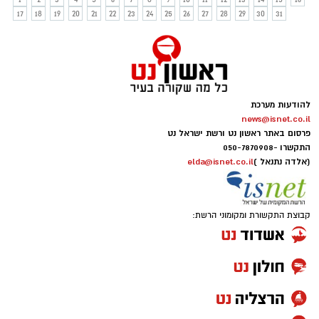
17
18
19
20
21
22
23
24
25
26
27
28
29
30
31
להודעות מערכת
news@isnet.co.il
פרסום באתר ראשון נט ורשת ישראל נט
התקשרו -
050-7870908
(אלדה נתנאל )
elda@isnet.co.il
קבוצת התקשורת ומקומוני הרשת: