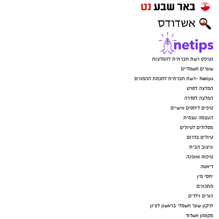
נטיפס רשת חברתית להמלצות
שערים חשמליים
Netips -רשת חברתית לחכמת ההמונים
המלצה לסרט
המלצה לסדרה
טיפים ליחסים אישיים
העצמה עצמית
מסלולים לטיולים
טיולים בדרום
עיצוב הבית
טיפוח ואופנה
דיאטה
יחסי מין
מתכונים
הורים וילדים
תיקון שער חשמלי בראשון לציון
מקומון אשדוד