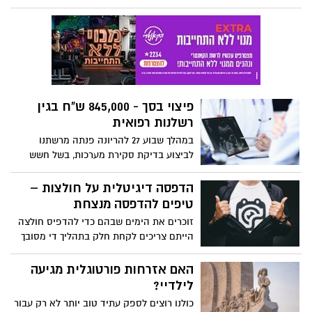
תחומים רבים שלא היינו מסתכלים עליהם עד
לא מזמן הפכו להיות חלק חשוב משגרת חיינו.
רבים האנשים שבוחרים לבצע שינויים בחייהם
בכדי לפגוע כמה שפחות בסביבה.
פיצוי בסך - 845,000 ש"ח בגין
רשלנות רפואית
במהלך שבוע 27 להריונה פנתה מרשתנו
לביצוע בדיקת סקירת מערכות, בשל חשש
לפגם בכליה השמאלית של העובר התובעת
הופנתה להמשך מעקב של רופא מטפל וייעוץ
הדפסה דיגיטלית על חולצות –
גנטי.
טיפים להדפסה מנצחת
זוכרים את הימים שבהם כדי להדפיס חולצה
הייתם צריכים לקחת חלק בתהליך די מסובך
הכולל כמה שלבים שבסופם לא תמיד
התוצאה הייתה מושלמת? ובכן, הימים האלה
האם אזרחות פורטוגלית מגיעה
עברו. כיום, הדפסה דיגיטלית על חולצות היא
לילדיי?
השיטה המועדפת ביותר, ולא בכדי. מדובר
כולנו רוצים לספק עתיד טוב יותר לא רק עבור
באופציה זולה, מהירה ומשתלמת הרבה יותר