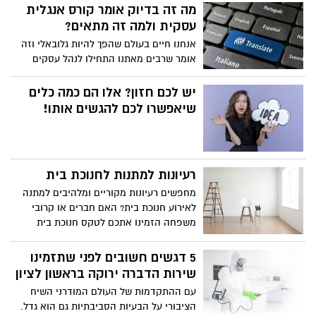
מה זה בדיוק אומר קורס אנגלית
עסקית ולמה זה מתאים?
אנחנו חיים בעולם שהפך להיות גלובאלי וזה
אומר שרבים מאתנו התחילו לנהל עסקים
מעבר לים. לכן ברור מדוע גם אתם באופן
אישי לא רוצים לפספס את כל ההזדמנויות
יש לכם חזון? אלו הם כמה כלים
שמחכות לכם, כי אם אשר ליהנות מרווחים
שיאפשרו לכם להגשים אותו!
גדולים יותר ומכך שהעסק יהיה מוכר באזורים
שונים, למה לוותר על כך? מצד שני, בהחלט
יכול להיות שגם במקרה שלכם, כפי שקורה
אצל אחרים, האנגלית חוסמת אתכם.
רעיונות למתנות לחנוכת בית
מחפשים רעיונות מקוריים ומלהיבים למתנה
לאירוע חנוכת בית? האם חברים או קרובי
משפחה הזמינו אתכם לטקס חנוכת בית
ואתם מתלבטים ומתקשים לבחור מתנה
לאירוע המרגש והמשמח? אילו מתנות נהוג
5 דגשים חשובים לפני שתזמינו
להביא לחנוכת בית אצל חברים טובים, קולגות
שירות הדברה ירוקה בראשון לציון
מהעבודה או קרובי משפחה?
עם ההתקדמות של העולם המודרני השיח
הציבורי על הבעיות הסביבתיות גם הוא גדל.