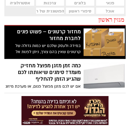
פנאי
בלוגים
צרכנות
אסטרולוגיה
אוכל
סיפורי ראשון
הפוטוגנית של ראשון לציון
מגזין ראשון
מחזור קרטונים – פשוט פונים
לחברת מחזור
במידה ולעסק שלכם יש כמות גדולה של
קרטונים שאין בהם צורך, ניתן לפנות אל
חברה מקצועית שמציעה שירות של מחזור
קרטונים. כך תוכלו להיפטר מהם ללא שום
כמה זמן מזגן מפוצל מחזיק
בעיה ולדעת שאתם בוחרים בדרך הטובה
מעמד? סימנים שיאותתו לכם
ביותר בשבילכם ובשביל הסביבה לעשות
שהגיע הזמן להחליף
הזמנה.
אם יש לכם מזגן מפוצל פגום, או מערכת מיזוג
אוויר שמתקרבת לסוף חייה, סביר להניח
שאתם משלמים חשבונות חשמל גבוהים
במיוחד, מכיוון שמזגן ישן שאינו תקין צורך
יותר אנרגיה מהנדרש. לכן חשוב להבין כמה
זמן מזגנים מפוצלים מחזיקים מעמד ואיך
אפשר לדעת מתי צריך להחליף את כל
המערכת או אולי אחד או חלק ממרכיביה.