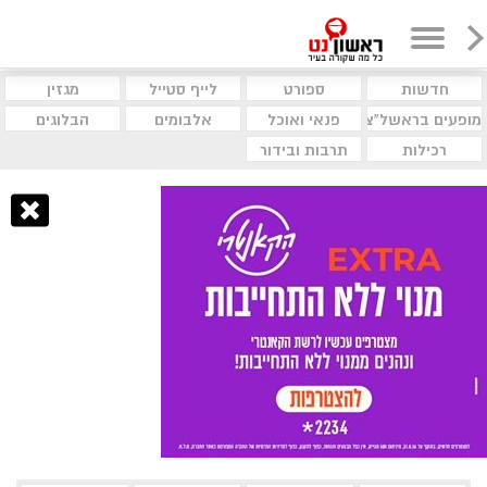
חדשות
ספורט
לייף סטייל
מגזין
מופעים בראשל"צ
פנאי ואוכל
אלבומים
הבלוגים
רכילות
תרבות ובידור