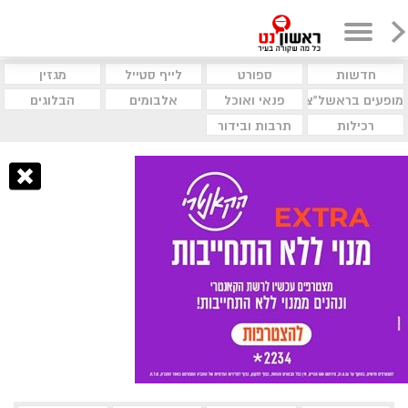
חדשות
ספורט
לייף סטייל
מגזין
מופעים בראשל"צ
פנאי ואוכל
אלבומים
הבלוגים
רכילות
תרבות ובידור