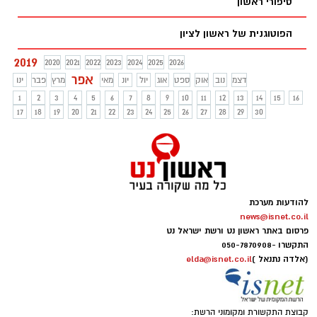
סיפורי ראשון
הפוטוגנית של ראשון לציון
2019
2020
2021
2022
2023
2024
2025
2026
אפר
דצמ
נוב
אוק
ספט
אוג
יול
יונ
מאי
מרץ
פבר
ינו
1
2
3
4
5
6
7
8
9
10
11
12
13
14
15
16
17
18
19
20
21
22
23
24
25
26
27
28
29
30
להודעות מערכת
news@isnet.co.il
פרסום באתר ראשון נט ורשת ישראל נט
התקשרו -
050-7870908
(אלדה נתנאל )
elda@isnet.co.il
קבוצת התקשורת ומקומוני הרשת: