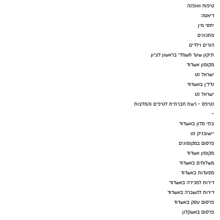
טיפוח ואופנה
דיאטה
יחסי מין
מתכונים
הורים וילדים
תיקון שער חשמלי בראשון לציון
מקומון אשדוד
ישראל נט
נדל"ן באשדוד
ישראל נט
נטיפס - רשת חברתית לטיפים והמלצות
-
בתי מלון באשדוד
יישובניק נט
פרסום במקומונים
מקומון אשדוד
משלוחים באשדוד
מסעדות באשדוד
דירות למכירה באשדוד
דירות להשכרה באשדוד
פרסום עסק באשדוד
פרסום באשקלון