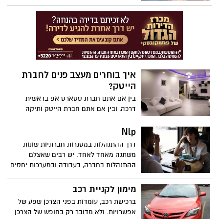
ועוד. יש הפרשים גדולים בתעריפי השילוח.
בארונות, בחלונות ובשאר פריטי הריהוט
הם נקבעים על פי משתנים שונים. בעלות
השימושיים.
השילוח נכללים שירותים שונים כגון: אחסון
התכולה, מיסים שונים, שירותי השינוע והסעה,
עמלות וכמובן החלק העיקרי של העלות- אופן
השילוח – ימי, יבשתי או אווירי.
איך בוחרים מעצב פנים לחברת
הייטק?
בין אם אתם חברת סטארט אפ בראשית
דרכה, ובין אם אתם חברת הייטק ותיקה
ומוכרת, כדאי להיעזר במעצב פנים כדי לבנות
את עיצוב המשרדים שלכם או לשדרג מעט
Nlp
את המראה החיצוני. כי בסופו של דבר
דרך ההתנהלות במסגרות חברתיות שונות
המשרד שלכם הוא המקום שבו אתם מארחים
משתנה מאחד לאחד. יש רבים שאצלם
אנשים מבחוץ – משקיעים, אנשי עסקים,
ההתנהלות בחברה, בעבודה ובמערכות יחסים
יזמים ועוד. ואתם רוצים שהוא ייראה כראוי
אחרות זורמת וטבעית, ויש אחרים, המתקשים
וישדר רצינות.
בקיום קשר באופן טבעי בגלל תכונותיהם
מימון לקניית רכב
ואישיותם ומסיבות אחרות.
ברכישת רכב, עומדות בפני הצרכן שפע של
אפשרויות. ולא מדובר רק בחופש של הצרכן