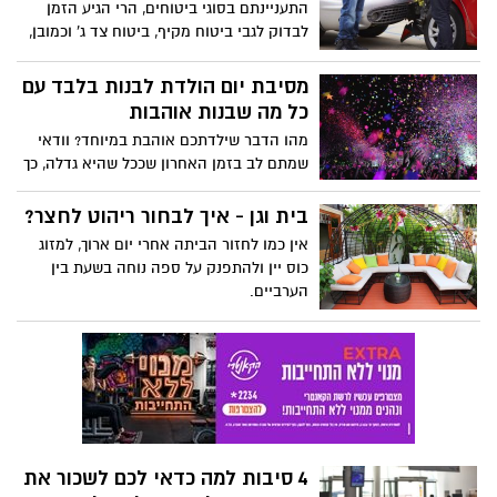
התעניינתם בסוגי ביטוחים, הרי הגיע הזמן
לבדוק לגבי ביטוח מקיף, ביטוח צד ג' וכמובן,
ביטוח חובה. מה עלות הביטוח? איך קובעים
את גובה מחיר הפוליסה? מה כולל ביטוח צד
מסיבת יום הולדת לבנות בלבד עם
ג'? – כל אלו הן שאלות נפוצות ובמידה ואתם
כל מה שבנות אוהבות
תרים אחר ביטוח לרכב, התשובות זמינות לכל
מהו הדבר שילדתכם אוהבת במיוחד? וודאי
דורש ורוכש פוליסה.
שמתם לב בזמן האחרון שככל שהיא גדלה, כך
היא יותר מגלה עניין בכל הדברים שנשים
אוהבות כמו לק, איפור, סרטים ואביזרים יפים
בית וגן - איך לבחור ריהוט לחצר?
לשיער, בגדים מיוחדים בצבעים של ורוד,
אין כמו לחזור הביתה אחרי יום ארוך, למזוג
אדום, סגול וגם כמובן אהבה גדולה לנעליים
כוס יין ולהתפנק על ספה נוחה בשעת בין
מכל הסוגים.
הערביים.
4 סיבות למה כדאי לכם לשכור את