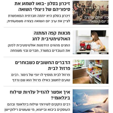
זיכרון בסלון -בואו לשמוע את
סיפוריהם של ניצולי השואה
זיכרון בסלון היא יוזמה חברתית המאפשרת
לציין את ערב יום השואה בצורה משמעותית,
בסלון הבית, בין משפחה וחברים, במפגש
המורכב מעדות, חלק אומנותי-שיתופי ודיון.
מכונות קפה המתנה
השנה זיכרון בסלון יתקיים בראשון לציון
האולטימטיבית לחג
במספר מקומות זוהי הזדמנות לקחת חלק
החגים מהווים הזדמנות אולטימטיבית לפנק
בהנצחת זיכרון השואה ולהשפיע על הקהילה
את העובדים במשרד, חברים ובני משפחה
והחברה בישראל.
ואת המארחים שטרחו על סעודת חג
משובחת. אם אתם מחפשים מתנה לחג
הדברים החשובים כשבוחרים
מכונות קפה הן מה שחיפשתם. מרבית
פרזול לבית
האוכלוסייה אוהבת ושותה קפה בקביעות
פרזול לבית מוסיף לו יופי של גימור. רבים
ומכונת קפה היא הדרך להכין את המשקה
טועים לחשוב כאילו פרזול הוא שם נרדף
בדרך המקצועית ביותר במינימום זמן. קיימות
לאביזרי נוי והידור, שעיקרם להעשיר ולהעצים
מכונות קפה במחירים אטרקטיביים ביותר או
את חזות הבית. זה מדויק אבל זה לא ממצה
איך אפשר להוזיל עלויות שילוח
לבחור כמתנה אביזרים נלווים ומשדרגים
את חשיבות הבחירה המושכלת והמוקפדת
בינלאומי?
לחובבי הקפה.
בבחירת פרזול לבית. חשוב לדעת, כי בחירה
רבים נזקקים לשירותי שילוח בינלאומי ובהם
נכונה ואפקטיבית של מוצרי פרזול לבית בכלל
העוסקים ביבוא ובייצוא, מי שעושים רילוקיישן
ולמטבח בפרט מקלה על השימוש במגירות,