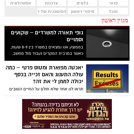
פנאי
בלוגים
צרכנות
אסטרולוגיה
אוכל
סיפורי ראשון
הפוטוגנית של ראשון לציון
מגזין ראשון
גופי תאורה למשרדים – שקועים
וסמויים
בממוצע אנו נמצאים במשרד בין 8-9 שעות,
כאשר במרבית המקרים נעבוד מול מחשב,
נקיים פגישות עם לקוחות, נקרא חומרים או
נבצע שיחות טלפוניות. כל אחד מפעולות אלה
יאכטה מפוארת ומטוס פרטי – כמה
דורשות שילוב תאורה ספציפית בחלל בו אנו
עולה התענוג והאם זכייה בכסף
מבצעים את פעולות אלה, כאשר התאורה
יכולה לממן לי את זה?
תאפשר לנו לעבוד בנוחות יתרה וגם תשפיע
תראו לנו אחד שלא חולם על החיים הטובים
על תפוקת העבודה שלנו.
באלפיון העליון – אוכל טוב, מסיבות, שייט
ביאכטה מפוארת וביקורים בכל העולם במטוס
הפרטי שלכם.