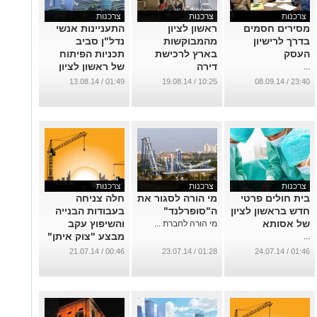
צרכנות
צרכנות
צרכנות
מסירים חסמים
ראשון לציון
התעניינות אנשי
בדרך לרישיון
מהמבוקשות
נדל"ן סביב
העסק
בארץ לרכישת
תכניות הפיתוח
דירה
של ראשון לציון
...
...
...
01:49 / 13.08.14
10:25 / 19.08.14
23:40 / 08.09.14
צרכנות
צרכנות
צרכנות
בית חולים פרטי
מי הורה לסגור את
חלה צניחה
חדש בראשון לציון
ה"סופרלנד"
בעבודות הבנייה
של אסותא
והשיפוץ עקב
מי הורה לחברת ...
מבצע "צוק איתן"
...
...
00:46 / 21.07.14
01:28 / 23.07.14
01:46 / 24.07.14