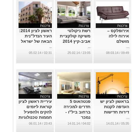
צרכנות
צרכנות
צרכנות
אירופלקס –
רשת ניקולטי
ראשון לציון 2014:
אירוח לילה
משיקה קולקציית
העיר הנדל"נית
מושלם
אביב-קיץ 2014
הבאה של ישראל
...
...
...
02:31 / 05.02.14
23:05 / 25.02.14
09:49 / 08.03.14
צרכנות
צרכנות
צרכנות
בראשון לציון יש
פנטהאוס 5
עיריית ראשון לציון
העדפה לקנות
חדרים למכירה
קוראת ליזמים
דירות חדישות
ברחוב ביל"ו -
להקים ולהפעיל
נמכר
חממות טכנולוגיות
...
...
...
23:43 / 06.01.14
04:02 / 14.01.14
05:35 / 14.01.14