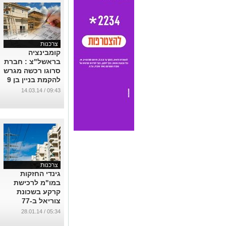
צרכנות
קומבינציה
בראשל"צ : חברת
סרוגו רכשה מגרש
להקמת בניין בן 9
קומות
09:43 / 14.03.14
...
צרכנות
גינדי החזקות
במו"מ לרכישת
קרקע בשכונת
צוריאל ב-77
מיליון ש'
05:34 / 28.01.14
...