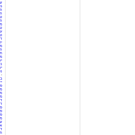
שע
Netips 
המ
ה
טי
ה
מס
טי
עי
טי
די
יח
מת
הו
תי
מק
יש
נד
יש
נט
-
בת
יי
פר
מק
מש
מס
די
די
פר
פר
פר
מש
שר
אי
דר
חו