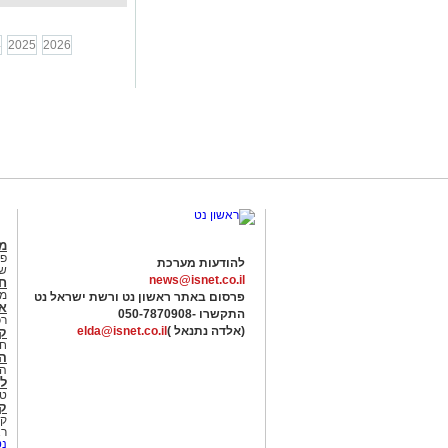
4
2025
2026
מג
פנ
להודעות מערכת
של
news@isnet.co.il
ח
מ
פרסום באתר ראשון נט ורשת ישראל נט
א
התקשרו -
050-7870908
רכ
(אלדה נתנאל )
elda@isnet.co.il
ק
חי
הב
הב
לי
טר
קו
קו
רא
נט