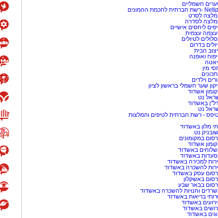
רים חשמליים
-רשת חברתית לחכמת ההמונים
לצה לסרט
מלצה לסדרה
פים ליחסים אישיים
עצמה עצמית
לולים לטיולים
ולים בדרום
צוב הבית
פוח ואופנה
אטה
סי מין
כונים
רים וילדים
קון שער חשמלי בראשון לציון
ומון אשדוד
ראל נט
ל"ן באשדוד
ראל נט
יפס - רשת חברתית לטיפים והמלצות
י מלון באשדוד
שובניק נט
סום במקומונים
ומון אשדוד
לוחים באשדוד
עדות באשדוד
רות למכירה באשדוד
רות להשכרה באשדוד
סום עסק באשדוד
סום באשקלון
סום בבאר שבע
רדים וחנויות להשכרה באשדוד
ותי בריאות באשדוד
רועים באשדוד
ושים באשדוד
גים באשדוד