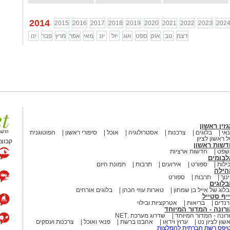
2014
2015
2016
2017
2018
2019
2020
2021
2022
2023
202
דצמ
נוב
אוק
ספט
אוג
יול
יונ
מאי
אפר
מרץ
פבר
ינו
זין ראשון
אי
בלוגים
צרכנות
אסטרולוגיה
אוכל
סיפורי ראשון
הפוטוגנית
 ראשון לציון
קבוצת
דשות ראשון
שפט
חדשות ארציות
לבומים
ילות
ספורט
אירועים
תרבות
תמונת היום
הילה
נוך
תרבות
ספורט
לוגים
לוג של אייל בן שמחון
טארות עוזי הכהן
בלוגים אורחים
יף סטייל
נדים
בריאות
אטרקציות ובילוי
רונה - המדור המיוחד
רונה - המדור המיוחד
שדרוג מערכת .NET
שון לציון נט
ערוץ וידאו
אהבנו ברשת
פנאי ואוכל
צרכנות ועסקים
יפס רשת חברתית להמלצות