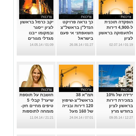
צרכנות
צרכנות
צרכנות
הופקדה תוכנית
כך נראה פרויקט
יקב כרמל בראשון
ל-4,900 דירות
הנדל"ן בראשל"צ
לציון ייסגר
ולתעסוקה בראשון
השאפתני אי פעם
ובמקומו ייבנו
לציון
בישראל
מגדלי מגורים
...
...
...
01:09 / 14.05.14
01:27 / 26.06.14
01:19 / 02.07.14
צרכנות
צרכנות
צרכנות
ירידה של 10%
תמ"א 38
חושבת על תוספת
במכירת דירות
בראשל"צ-שיפוץ
שיער? קבלי 5
בראשון לציון
120 דירות ובנייה
טיפים מחיים חזן-
בחודש מרץ
של 160 מעל
מומחה לתוספות
שיער Hairdreams
...
...
21:21 / 11.04.14
07:01 / 24.04.14
12:27 / 09.05.14
...