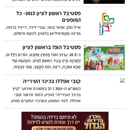
ולהיטים מכל הזמנים. המופע החדש להיטים
מאלבומו "הלב על השולחן" שהגיע למעמד
פסטיבל ראשון לציון 2013- כל
פלטינה משולשת תוך חודשיים ימים בלבד
המופעים
אייל גולן, אהוד בנאי, עברי לידר, דייויד ברוזה,
מרינה מקסימיליאן בלומין, להקת תיסלם,
מופעי מחווה לציפי שביט ושמוליק שראוס
ועוד מופעים מיוחדים ואמנים רבים וטובים
פסטיבל הופ! בראשון לציון
מחכים לכם באמפי פארק, היכל התרבות, גן
ב-20.8: עֲרוּץ הוֹפּ! מַזְמִין אֶתְכֶם, הוֹרִים וִילָדִים,
המושבה, כיכר העירייה, רובע הבילויים ובית
לַחֲגִיגַת קַיִץ בָּעִיר רִאשׁוֹן לְצִיּוֹן. הוֹפָעוֹת שֶׁל
העם.
סַבָּא טוּבְיָה, רִינַת, כּוֹחַ הַקֶּצֶב, סָמִי הַכַּבַּאי,
תּוּתִית וְעוֹד חֲבֵרִים וַחֲבֵרוֹת, פִּנּוֹת יְצִירָה,
הַפְעָלוֹת וַהֲמוֹן הַפְתָּעוֹת בִּשְׁמוֹנֶה-עֶשְׂרֵה גִּנּוֹת
קובי אפללו בכיכר העירייה
צִבּוּרִיּוֹת.
במוצ"ש ה-27.7.2013 במסגרת אירועי "קיץ
בכיכר העירייה" הופיע הזמר והיוצר קובי
אפללו. לפני המופע המרכזי התקיים מופע
שירה בציבור עם הזמר יובל חלף.