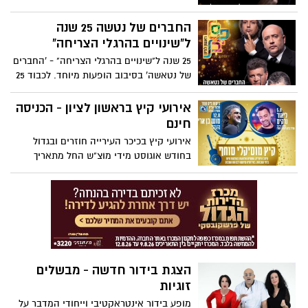
משתתפים: אביב גפן, גידי גוב, דויד ברוזה, דני
ליטני, יהודה פוליקר, יוני רכטר, יעל לוי, מתי
החברים של נטשה 25 שנה
כספי, קורין אלאל, שלום חנוך, שלמה ידוב,
ל"שינויים בהרגלי הצריחה"
שם טוב לוי. ניהול אומנותי: אביב גפן
25 שנה ל"שינויים בהרגלי הצריחה" - 'החברים
של נטאשה' בסיבוב הופעות מיוחד. לכבוד 25
שנה לאחד האלבומים החשובים בתולדות
המוסיקה הישראלית "שינויים בהרגלי
אירועי קיץ בראשון לציון - הכניסה
הצריחה", להקת 'החברים של נטאשה'
חינם
מתאחדים לסיבוב הופעות מיוחד בו יבוצעו כל
אירועי קיץ בכיכר העירייה חוזרים ובגדול
שירי האלבום.
בחודש אוגוסט מידי מוצ"ש החל מתאריך
ה-5/8/2017 עם מוש בן ארי, ליאור נרקיס,
שמעון בוסקילה, להקת אטרף, וספיר סבן -
הכניסה חופשית
הצגת בידור חדשה - מבשלים
זוגיות
מופע בידור אינטראקטיבי וייחודי המדבר על