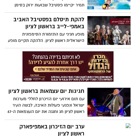
תמיר יקיימו פסטיבל שבועות ירוק בסימן
הפח הכתום במטרה להמשיך ולעודד את
המודעות לעקרון הקיימות ולמחזור האריזות,
להקת תיסלם בפסטיבל האביב
במהלך חודש מאי יתקיימו הופעות והפעלות
באמפי-לייב בראשון לציון
סביבתיות לתושבי העיר. האירוע יתקיים
מופע חגיגי עם התזמורת הסימפונית
בתאריכים 25-26/5 בפארק "עברית", הכניסה
הישראלית ראשון לציון. הלהקה תקיים מופע
פתוחה לקהל הרחב.
מיוחד וחגיגי עם התזמורת הסימפונית
הישראלית ראשון לציון ותבצע עיבודים
חדשים לשירי הלהקה.
חגיגות יום עצמאות בראשון לציון
עם תום אירועי יום הזיכרון לחללי מערכות
ישראל ונפגעי פעולות האיבה, לבשה העיר
ראשון לציון חג וחגגה את יום העצמאות ה-67
למדינת ישראל. אירועי החג התקיימו בשמונה
במות ברחבי העיר- גן המושבה, בית העם,
ערב יום הזיכרון באמפיפארק
הרובע, פארק הזיכרון, נאות שקמה, שיכון
ראשון לציון