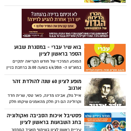
תווים, שירים והופעות- כל הפרטים כאן
בקליק.
בוא שיר עברי - במסגרת שבוע
הספר בראשון לציון
המופע המרכזי של חודש הקריאה יתקיים
במוצ"ש ה- 6/6/2015 בשעה 21:00 ברחבת בניין
העירייה - הכניסה חופשית.
מופע לציון 60 שנה להולדת זהר
ארגוב
אייל גולן, אביהו מדינה, פאר טסי, שרית חדד
וקרולינה הם רק חלק מהאמנים שיקחו חלק
במופע מרהיב וחד פעמי לציון יום הולדתו
ה-60 של מלך הזמר המזרחי. המופע יתקיים
פסטיבל איכות הסביבה ואקולוגיה
באמפי פארק זאפה, ראשל"צ.
בחג השבועות בראשון לציון
עיריית ראשון לציון בשיתוף תאגיד המחזור