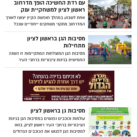
בהשראת סרטי הקיץ.... והכל ללא תשלום
עם רדת החשיכה הופך מדרחוב
ראשון לציון למשחקיית ענק
אחת לשבוע במהלך חופשת הקיץ יצוצו לאורך
המדרחוב מתקני משחקים ייחודיים שככל
הנראה לא תפגשו בשום מקום אחר * ממתקן
תופים ענק שילדים יכולים לשחק עליו ולהפיק
מסיבות הגן בראשון לציון
צלילים ועד מתקנים אישיים קטנים, שאפשר
מתחילות
לקחת הביתה * פעילויות, מופעים ומשחקים
מסיבות הגן המוצלחות המתקיימות זו השנה
גם ברובע הבילויים *הכניסה חופשית*
החמישית בגינות ציבוריות ברחבי העיר
בחודשי הקיץ, יתקיימו ב-17 גינות ציבוריות
ברחבי העיר * בתפריט: מופעים של כוכבי
הילדים, סדנאות, משחקים והצגות בכ-70
מסיבות והכול בחינם
מסיבות גן בראשון לציון
עולמות וכוכבים נפגשים במסיבות הגן בגינות
הציבוריות ברחבי העיר ראשון לציון, בואו
למסיבות הגן לפגוש את הכוכבים הגדולים