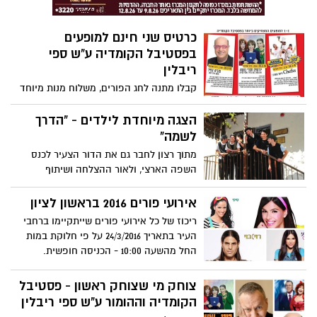
כרטיס שני חינם למופעים
בפסטיבל הקומדיה ע"ש ספי
ריבלין
קבלו מתנה לחג הפורים, משלוח מנות מיוחד
– כרטיס שני חינם למופעים המצחיקים ביותר
בפסטיבל הקומדיה ע"ש ספי ריבלין.להזמנת
הצגה מיוחדת לילדים - "הדרך
כרטיסים 03-9666141 ובאתר
לשמה"
www.hakartis.co.il
מתוך רצון לחבר גם את הדור הצעיר לכנס
השפה הארצי, ולאור ההצלחה ושיתוף
הפעולה של הציבור אשתקד, תתקיים גם
השנה הצגת ילדים מיוחדת * הכניסה חופשית
אירועי פורים 2016 בראשון לציון
ומותנית ברישום מראש.
ריכוז של כל אירועי פורים שייתקיימו ברחבי
העיר בתאריך 24/3/2016 על פי חלוקת במות
החל מהשעה 10:00 - הכניסה חופשית.
צוחק מי שצוחק ראשון - פסטיבל
הקומדיה וההומור ע"ש ספי ריבלין