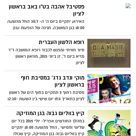
פסטיבל אהבה בט"ו באב בראשון
לציון
האירוע יתקיים ביום ה' ה- 30/7 החל מהשעה
18:00 בגן המושבה, חגיגה של הופעות ענק
ואטרקציות לכל המשפחה. במופע המרכזי
יהודית רביץ.
רופא הלשון העברית
סיור חוויתי ומפגש לכבוד רופא המושבה ד"ר
מזיא ביום ד', 17 ביוני 2015, מוזאון ראשון
לציון.
מוקי ונדב גדג' במסיבת חוף
בראשון לציון
מסיבת רחוף 5 תתקיים בחוף הים של ראשון
לציון בתאריך 19/6 יום שישי בין השעות 12:30-
17:00. מופע מרכזי-מוקי, אמן אורח נדב גדג' -
הכניסה חופשית
קיץ בווליום גבוה בגן המוזיקה
במהלך החודשים אפריל- יולי 2015 בכל יום
שלישי וחמישי , החל מהשעה 18:00 יתקיים
קיץ בווליום גבוה בגן המוזיקה, קיץ שכולו