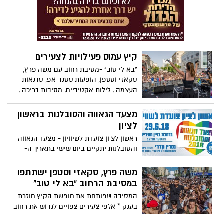
ההופעות פתוחות לציבור בחינם
קיץ עמוס פעילויות לצעירים
"בא לי טוב" -מסיבת רחוב עם משה פרץ,
סקאזי וסטפן, הופעות סטנד אפ, סדנאות
העצמה , לילות אקטיביים, מסיבות בריכה ,
מגרשי ספורט מוארים, אירועי נוער במדרחוב
ובגן העיר ועוד * "בני הנוער בראשון לציון יהיו
מצעד הגאווה והסובלנות בראשון
מאוד עסוקים בקיץ הקרוב" אומרת ראש
לציון
מינהל קהילה, דפנה שקורי.
ראשון לציון צועדת לשיוויון - מצעד הגאווה
והסובלנות יתקיים ביום שישי בתאריך ה-
29/6/18 ברחבת העירייה החל מהשעה 12:30 -
האירוע פתוח לקהל הרחב ללא תשלום.
משה פרץ, סקאזי וסטפן ישתתפו
במסיבת הרחוב "בא לי טוב"
המסיבה שפותחת את חופשת הקיץ חוזרת
בענק * אלפי צעירים צפויים לגדוש את רחוב
רוטשילד בשישי בצהריים * בהפקה מבטיחים