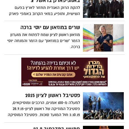
באמפיפארק בראשל"צ
להקת הרוק האגדית תחזור לארץ בפעם
השישית, ותופיע במאי הקרוב באמפי פארק
בראשון לציון. מחירי הכרטיסים: בין 290 ל-690
שקלים
שרים במוזאון עם יוסי ברכה
מוזאון ראשון לציון שמח לפתוח את מועדון
הזמר "שרים במוזאון" עם הזמר והמנחה יוסי
ברכה.
פסטיבל ראשון לציון 2015
למעלה מ-100 אמנים, הרכבים ומוסיקאים,
פסטיבל המוזיקה של ראשון לציון28.9.15-
3.10.15 חול המועד סוכות. פסטיבל המוסיקה
הגדול בישראל. הפסטיבל החוגג השנה את
שנתו ה-28 מופק על ידי החברה העירונית