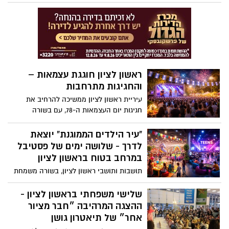
התושבים – עם 21 מתחמי חגיגה ברחבי העיר
ראשון לציון חוגגת עצמאות –
והחגיגות מתרחבות
עיריית ראשון לציון ממשיכה להרחיב את
חגיגות יום העצמאות ה-78, עם בשורה
משמחת במיוחד: בנוסף ל-20 הבמות
הקהילתיות ברחבי השכונות, נוספה במה
“עיר הילדים הממוגנת” יוצאת
מרכזית חדשה בגן המושבה - שתארח שורה
לדרך - שלושה ימים של פסטיבל
של אמנים מובילים
במרחב בטוח בראשון לציון
תושבות ותושבי ראשון לציון, בשורה משמחת
בימים מורכבים: עיריית ראשון לציון משיקה
יוזמה ייחודית – “עיר הילדים הממוגנת”,
שלישי משפחתי בראשון לציון -
פסטיבל מיוחד שיאפשר לילדות, לילדים ולבני
ההצגה המרהיבה ״חבר מציור
הנוער ליהנות מהפוגה אמיתית – במתחם מוגן
אחר״ של תיאטרון גושן
ובטוח, גם בזמן אזעקות.