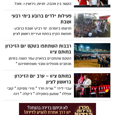
הקשר בין אהבה, זוגיות, גירושין ו..אוכל.
המופע "מבשלים זוגיות" סגר כבר למעלה
ממאה הצגות וסבב הופעות בארה"ב ועכשיו
פעילות ילדים ברובע בימי רבעי
הוא מגיע אלינו במתכון חדש. מצחיק יותר,
ושבת
נוגע יותר ומעודכן יותר.
תרשמו ביומנים: ימי רביעי ושבת ברובע-
חופשת הקיץ בפתח ועיריית ראשון לציון
מכינה לכם שפע של פעילויות חינמיות לקראת
החופשה
רבבות השתתפו בטקס יום הזיכרון
במותם ציוו
הטקס שהתקיים בפארק עמד השנה בסימן
מכתבים מנופלים ומבני משפחותיהם *
הסיפורים לוו בשירי אמנים * "לעד נזכור
וננצור בליבנו את הנופלים, שלזכותם נזקפים
במותם ציוו – ערב יום הזיכרון
התגברותה וקיומה והדרה ועוצמתה של מדינת
בראשון לציון
ישראל" אמר ראש העירייה, דב צור.
עברי לידר * שרית חדד * מירי מסיקה * קובי
אפללו * שמעון בוסקילה * דיקלה * דנה
לפידות * ירדנה ארזי ויונתן רזאל ילוו את
סיפורי הנופלים