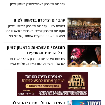
המזרח, רמת אליהו ונווה חוף.
ערב יום הזיכרון באמפיפארק ראשון לציון
ערב יום הזיכרון בראשון לציון
במותם ציוו - ערב יום הזיכרון בראשון לציון,
טקס יום הזיכרון לחללי מערכות ישראל ונפגעי
פעולות האיבה התקיים אתמול (שלישי 21/4
בשעה 21:00) באמפיפארק בקריית ראשון
תחת כיפת השמיים.
חוגגים יום עצמאות בראשון לציון
- כל הבמות והמופעים
עם תום אירועי יום הזיכרון לחללי מערכות
ישראל ונפגעי פעולות האיבה, תלבש העיר
ראשון לציון חג ותחגוג את יום העצמאות ה-67
למדינת ישראל. בהתאם למדיניות ראש עיריית
לציון , דב צור, אירועי החג יתקיימו בשמונה
במות ברחבי העיר- גן המושבה, בית העם,
הרובע, פארק הזיכרון, נאות שקמה, שיכון
המזרח, רמת אליהו ונווה חוף.
דצמבר הגדול במרכזי הקהילה