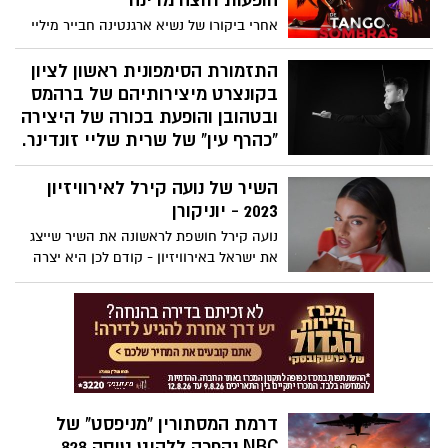
הופעות חוצה מדינה
עלות.
אחרי ביקורו של נשיא ארגנטינה חבייר מיליי
ביוני האחרון, מגיע לישראל אורח ארגנטינאי
נוצץ נוסף – מרכוס אשלה (Marcos Ayala),
התזמורת הסימפונית ראשון לציון
מהכוכבים הגדולים והמרגשים של עולם הטנגו,
בקונצרט מיצירותיהם של ברהמס
המכונה על ידי מבקרים ברחבי העולם “המסי
ובטהובן והופעת בכורה של היצירה
של הטנגו”.
"כהרף עין" של שרית שליי זונדינר.
רתם ניר, הכוכב העולה בשמי הניצוח, מגיע
השיר של נועה קירל לאירוויזיון
לתזמורת הסימפונית הישראלית ראשון לציון,
לנצח על הקונצ'רטו הכפול של ברהמס ועל
2023 - יוניקורן
אחת היצירות האייקוניות ביותר בסימפוניה
נועה קירל חושפת לראשונה את השיר שייצג
הפסטורלית של בטהובן.
את ישראל באירוויזיון - קודם לכן היא יצרה
ציפיות גבוהות... לא בטוח שעמדה בהן
דרמת המסתורין "מניפסט" של
NBC נהפכה ללהיט טיסה 828