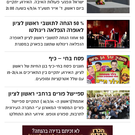
ישראל ונפגעי פעולות האיבה. האירוע יתקיים
ביום ראשון, ד' אייר תשע"ד 4/5/14 בשעה 21:00
באמפיפארק בקריית ראשון.
% 50 הנחה לתושבי ראשון לציון
לאופרה הנפלאה ריגולטו
50 אחוז הנחה לתושבי ראשון לציון לאופרה
הנפלאה ריגולטו שתוצג בפארק במסגרת
פסטיבל האביב של ראשון לציון. 15.5.14 יום
חמישי 20:30 אמפיפארק- הפקה מיוחדת
פסח בחי – כיף
לפסטיבל
חוגגים פסח בחי-כיף בגן החיות של ראשון
לציון, האירוע יתקיים בין התאריכים 15-21/4.14
עם שלל אטרקציות ומופעים.
ספיישל פורים ברחבי ראשון לציון
אתמול(ראשון ה- 16/3/14 ) התקיים ספיישל
פורים המסורתי המאורגן ע"י החברה העירונית
לתרבות, ספורט ונופש. אירועי החג התחלקו
לשלשה מוקדים עיקריים...