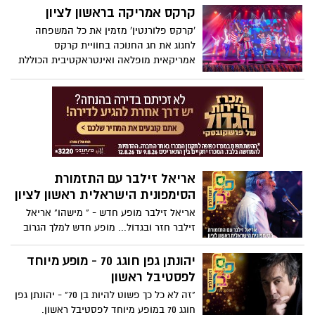
הפתעה * הכניסה חופשית - צילום: אבי קקון
קרקס אמריקה בראשון לציון
'קרקס פלורנטין' מזמין את כל המשפחה
לחגוג את חג החנוכה בחוויית קרקס
אמריקאית מופלאה ואינטראקטיבית הכוללת
עשרות רקדנים מהארץ והעולם 9-26.12.2017
,קרקס פלורנטין- מתחם הכפר הירוק ובלייב
פארק ראשל"צ.
אריאל זילבר עם התזמורת
הסימפונית הישראלית ראשון לציון
אריאל זילבר מופע חדש - " מישהו" אריאל
זילבר חזר ובגדול... מופע חדש למלך הגרוב
הישראלי בהפקתו של לואי להב . במופע
שירים חדשים מהאלבום שיצא לאור זה עתה
יהונתן גפן חוגג 70 - מופע מיוחד
וכבר זוכה להצלחה רבה, חלק גדול מהשירים
לפסטיבל ראשון
החדשים כבר הפכו ללהיטי רדיו אהובים
"זה לא כל כך פשוט להיות בן 70" - יהונתן גפן
ובולטים...
חוגג 70 במופע מיוחד לפסטיבל ראשון.