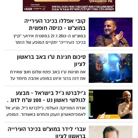
קובי אפללו בכיכר העירייה
במוצ"ש - כניסה חופשית
במוצ"ש ה-27.7.2013 במסגרת אירועי "קיץ
בכיכר העירייה" יתקיים המופע של הזמר
והיוצר קובי אפללו.לפני המופע המרכזי
ייתקיים מופע שירה בציבור עם הזמר יובל
סיכום חגיגת ט"ו באב בראשון
חלף החל מהשעה: 21:15.
לציון
את חגיגות ט"ו באב פתח שלום חנוך שאירח
את דנה ברגר ונינט במופע אהבה מיוחד על
במת רובע הבילויים החדש.בגן המושבה
הופיעו אתי אנקרי ובועז שרעבי שאירח את
ג'ילברטו ג'יל בישראל - מבצע
אילנית.בחוף הים של ראשון הוקמה במת
לגולשי ראשון נט - 200 ש"ח לזוג .
הסטנד-אפ של אמני מועדון ה- ZOA קומדי
אגדת המוזיקה העולמי, ג'ילברטו ג'יל, מגיע אל
בר
לאמפיתאטרון הענק והחדש באשדוד. המופע
יתקיים ביום שלישי 30.7 בשעה 20:30. כאן
תוכלו להזמין כרטיסים למופע הנדיר של
עברי לידר במוצ"ש בכיכר העירייה
ג'ילברטו ג'יל -הלב והנשמה של המוזיקה
בראשון לציון