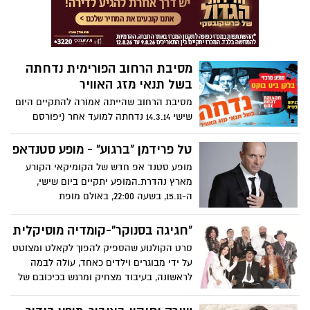
מסיבת הרחוב הפורימית נדחתה
בשל תנאי מזג האוויר
מסיבת הרחוב שהייתה אמורה להתקיים היום
שישי 14.3.14 נדחתה למועד אחר (יפורסם
בהמשך) בעקבות מזג האוויר הגשום הצפוי
היום.
טל פרידמן "ברגוע" - מופע סטנדאפ
מופע סטנד אפ חדש של הקומיקאי הקורע
מארץ נהדרת.המופע יתקיים ביום שישי,
ה-15.11, בשעה 22:00, באולם מופת
"חגיגה בסנוקר"-קומדיה מוסיקלית
סרט הקולנוע שהספיק להפוך לקאלט ומצוטט
על ידי מבוגרים וילדים כאחד, עולה לבמה
לראשונה, בעיבוד מצחיק ומרגש בכיכובם של
זאב רווח, מיקי קם, נירו לוי, אריה מוסקונה,
אופיר בן שיטרית ועוד.