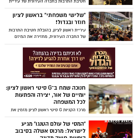
חטיבת התרבות בחברה העירונית של עיריית
ראשון לציון מזמינה את תושבי העיר לאירוע
נוסף במסגרת סדרת ״שלישי משפחתי״,
"שלישי משפחתי" בראשון לציון
שהפכה בשבועות האחרונים למוקד בילוי
חוזר ובגדול!
אהוב על משפחות רבות בעיר.
עיריית ראשון לציון, בהובלת חטיבת התרבות
של החברה העירונית, מחזירה את המיזם
הקהילתי האהוב "שלישי משפחתי". החל מיום
שלישי הקרוב (13.1.26), ובכל יום שלישי, בין
השעות 19:00-17:00, יתקיימו בבניין העירייה
שלל פעילויות לכל המשפחה - ללא כל עלות.
חנוכה שמח ב־G סיטי ראשון לציון:
יומיים של אור, יצירה והפתעות
לכל המשפחה
מרכז הקניות G סיטי ראשון לציון מזמין את
תושבות ותושבי ראשון לציון והסביבה לחגוג
את חנוכה באווירה משפחתית, צבעונית
“המסי של עולם הטנגו” מגיע
ושמחה – עם יומיים של פעילויות חווייתיות
לישראל: מרכוס אשלה בסיבוב
לכל הגילים, והכול בכניסה חופשית וללא