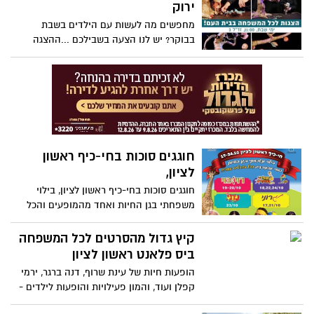
ירוק
מחפשים מה לעשות עם הילדים בשבת
בבוקר? יש לנו הצעה בשבילכם ...ההצגה
"כשהכל היה ירוק" מגיעה לבית העם בראשון
לציון!
חוגגים סוכות בחי-כיף ראשון
לציון,
חוגגים סוכות בחי-כיף ראשון לציון, בילוי
משפחתי בגן החיות ואחד מהמופעים והכל
בכרטיס אחד בין התאריכים 17-24.10.2016
קיץ גדול מהסרטים לכל המשפחה
ביס פלאנט ראשון לציון
הופעות חיות של עינת שרוף, דנה ברגר, ירמי
קפלן ועוד, והמון פעילויות והופעות לילדים -
מיכל הקטנה, קופיקו, ופסטיבלים מתחלפים