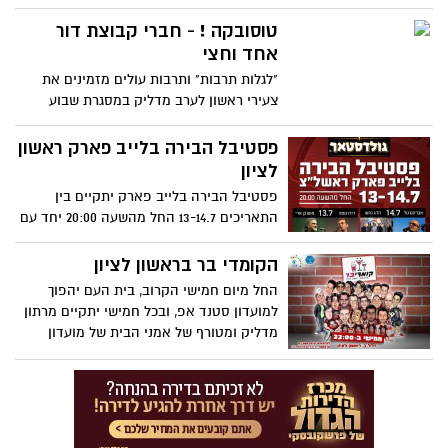
ולגלות עולמות מרתקים.
טוסובקה ! - חברי קבוצת דור
אחד וחצי
"לגלות תרבות" ותרבות עולים מזמינים את
צעירי ראשון לערב מדליק במסגרת שבוע
הספר 22 ליוני, יום רביעי ב20:00 בבית העם
רחוב זד"ל 3.
פסטיבל הבירה בלייב פארק ראשון
לציון
פסטיבל הבירה בלייב פארק יתקיים בין
התאריכים 13-14.7 החל מהשעה 20:00 יחד עם
הופעותיהם של אברהם טל, להקת הדג נחש,
דודו טסה ומוש בן ארי.
הקומדי בר בראשון לציון
החל מיום חמישי הקרוב, בית העם יהפוך
למועדון סטנד אפ, ובכל חמישי יתקיים מרתון
מדליק ומטורף של אמני הבית של מועדון
הקומדי בר.