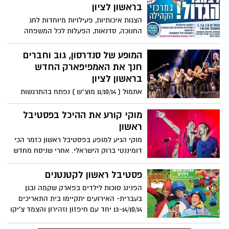
בראשון לציון
הצגות איכותיות, פעילויות מיוחדות לחג
החנוכה, סדנאות, הפעלות לכל המשפחה
לילדי החוגים ולמצטרפים חדשים. כל
האירועים החל מ-1/12/14 במרכזי הקהילה
המופע של סנדרסון, גוב וחברים
ברחבי העיר.
חנך את האמפיפארק החדש
בראשון לציון
אתמול ( 11/10/14 מוצ"ש ) נפתח בהתרגשות
רבה האמפיפארק החדש במתחם הסופרלנד
ואין מכובד יותר לפתוח עם החבורה הנפלאה
מוקי קורע את ההיכל בפסטיבל
שהקימה את כוורת, דודה וגזוז. מנכ"ל החברה
ראשון
העירונית מר אלי פולק וראש העיר מר דב צור
מוקי הגיע למופע בפסטיבל ראשון כזמר הכי
נאמו בפתיחה, התרגשו ובישרו שהמופעים
דומיננטי ברוק הישראלי. אחרי שניסח מחדש
בפסטיבל ראשון הם מופעי הרצה לאמפי
את תפקיד השופט והמנטור בתוכניות
החדש שיפתח רשמית באביב הקרוב.
הריאליטי המוזיקליות, הוא חוזר למרכז
פסטיבל ראשון לקטנטנים
המפה של המוזיקה הישראלית עם אנרגיות
הפנינג סוכות לילדים בפארק שקמה ובגן
מטורפות על הבמה והשיא כאשר ארח את
בעברית- האירועים יתקיימו בית התאריכים
אורית ותום פטרובר מלהקת היהודים.
13-14/10/14 יחד עם חיפזון וזהירון והצמד צ'יקו
ודיקו- הכניסה חופשית.