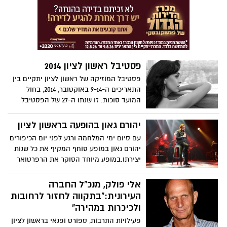
פסטיבל ראשון לציון 2014
פסטיבל המוזיקה של ראשון לציון יתקיים בין
התאריכים ה-9-14 באוקטובר, 2014, בחול
המועד סוכות. זו שנתו ה-27 של הפסטיבל
והוא יארח למעלה ממאה אמנים, הרכבים
ומוזיקאים, במתחמי הופעות שונים:
יהורם גאון בהופעה בראשון לציון
אמפיפארק (בתשלום), היכל התרבות
עם סיום ימי המלחמה ורגע לפני יום הכיפורים
(בתשלום), גן המושבה (הכניסה חופשית),
יהורם גאון במופע סוחף המקיף את כל שנות
כיכר העירייה (הכניסה חופשית), והרובע-
יצירתו.במופע מיוחד הסוקר את הרפרטואר
מתחם הבילויים החדש (הכניסה חופשית).
ארוך השנים שלו, יהורם גאון נותן את הכל על
הבמה ומשתמש בכל כישוריו כזמר, כשחקן,
אלי פולק, מנכ"ל החברה
כשדרן וכמגיש טלוויזיה. גאון שוזר במלאכת
העירונית:"בתקווה לחזור לרחובות
מחשבת,שירים וסיפורים אשר הפכו במהלך
ולכיכרות במהירה"
השנים לאבני דרך בתרבות הישראלית.את כל
פעילויות התרבות, ספורט ופנאי בראשון לציון
אלה הוא עוטף בהומור ובאישיותו הכובשת.