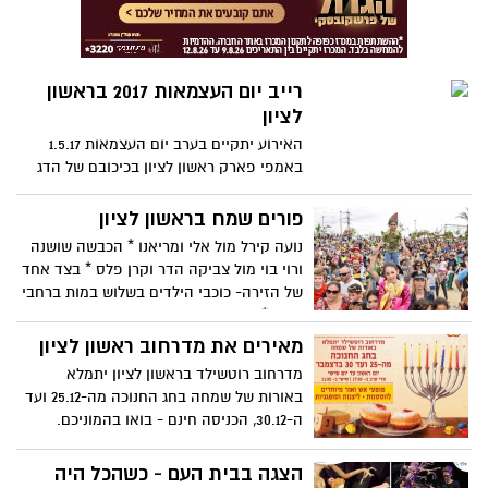
רייב יום העצמאות 2017 בראשון
לציון
האירוע יתקיים בערב יום העצמאות 1.5.17
באמפי פארק ראשון לציון בכיכובם של הדג
נחש, התקווה 6, מוקי, אליעד, סקאזי, סטטיק
ובן אל, האולטראס ועוד רבים וטובים
פורים שמח בראשון לציון
נועה קירל מול אלי ומריאנו * הכבשה שושנה
ורוי בוי מול צביקה הדר וקרן פלס * בצד אחד
של הזירה- כוכבי הילדים בשלוש במות ברחבי
העיר * בצד השני הבדרנים הכי מצחיקים
בפסטיבל הצחוק על שם ספי ריבלין * פורים
מאירים את מדרחוב ראשון לציון
מבדח בראשון לציון
מדרחוב רוטשילד בראשון לציון יתמלא
באורות של שמחה בחג החנוכה מה-25.12 ועד
ה-30.12, הכניסה חינם - בואו בהמוניכם.
הצגה בבית העם - כשהכל היה