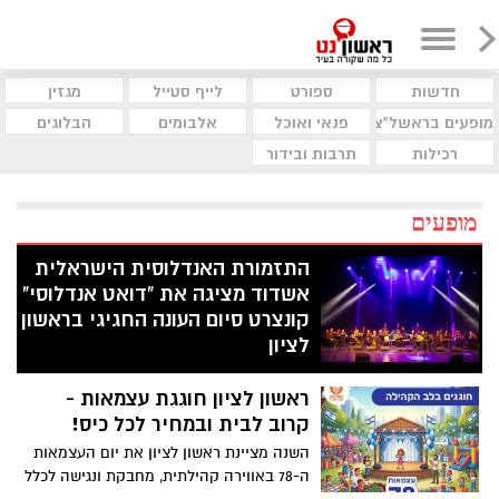
חדשות
ספורט
לייף סטייל
מגזין
מופעים בראשל"צ
פנאי ואוכל
אלבומים
הבלוגים
רכילות
תרבות ובידור
מופעים
התזמורת האנדלוסית הישראלית
אשדוד מציגה את "דואט אנדלוסי"
קונצרט סיום העונה החגיגי בראשון
לציון
הזמר הישראלי האגדי אמיל זריהן מארח את
ראשון לציון חוגגת עצמאות -
הכוכב המרוקאי העולה הישאם דינר למסע
מוזיקלי נדיר המגשר בין תרבויות ודורות
קרוב לבית ובמחיר לכל כיס!
ניצוח: רועי אזולאי | ניהול אמנותי: אלעד לוי -
השנה מציינת ראשון לציון את יום העצמאות
יום רביעי, 3 יוני 2026 ראשון לציון
ה-78 באווירה קהילתית, מחבקת ונגישה לכלל