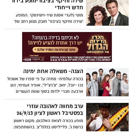
שירה וחיקוי בציבור-מופע בידור
חדש וייחודי
מוטי גלעדי אסנת שיר-וישינסקי .המופע
'שירה וחיקוי בציבור' חובק מגוון רחב של
להיטי זמר ישראליים מקוּם המדינה ועד היום.
תוך כדי שיתוף הקהל, מוטי ואסנת משלבים
בתוך השירים האהובים את חיקוייהם של
כוכבות וכוכבי הזמר - המבצעים המקוריים
של השירים.
הצגה- משאלה אחת ימינה
בכורה עולמית- מחזה על פי ספרו של אשכול
נבו -יובל, יואב "צ'רצ'יל", אופיר ועמיחי, הם
ארבעה חברי ילדות בסוף שנות העשרים
לחייהם, חיפאים ש"היגרו" לתל
אביב.משתתפים: ידידיה ויטל, עמי ויינברג,
ערב מחווה לאהובה עוזרי
הילה זיתון, רויטל זלצמן, יניב לוי, חייקה
בפסטיבל ראשון לציון 26/9/13
מלכה, קרן מרום, נדב נייטס, עוז ניסן, דנה
מופע בכורה לצאת האלבום, מקום ראשון
שרייר.
ברשת ג', פלייליסט בגלגל"צ. בהשתתפות:
אהובה עוזרי, ברי סחרוף, דנה ברגר, הדג נחש,