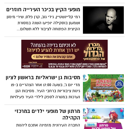
נפגעו בעקבות המצב הבטחוני, בחברה
העירונית מצאו פתרונות כדי להמשיך בשיגרה
מופעי הקיץ בכיכר העירייה חוזרים
שנכפתה בעקבות מבצע "צוק איתן".
רמי קליינשטיין, גידי גוב, קרן פלס, שירי מימון
ושמעון בוסקילה יופיעו השנה במסורת
הקיצית הפתוחה לציבור ללא תשלום...
מסיבות גן ישראליות בראשון לציון
מדי יום ג', בשעה 17:00 אחר הצהריים ב-15
גינות ציבוריות ברחבי העיר. מסיבות הגן
נערכות במטרה לספק לילדי העיר פעילויות
איכותיות לשעות אחר הצהריים בחופשת
הקיץ ובמטרה להפגיש אותם ואת הוריהם עם
מרתון של מופעי ילדים במרכזי
הגינות הציבוריות שהתחדשו במיוחד עבורם.
הקהילה
החברה העירונית מזמינה אתכם ליהנות