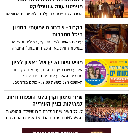
מניפסט עונה 4 נטפליקס
הסדרה מניפסט רק עלתה ולא יורדת מרשימת
"הנצפים ביותר" של ענקית הסטרימינג. כעת
הבשורה לצופים שבקרוב תעלה העונה
בקרוב- שדרוג משמעותי בחניון
הרביעית של "מניפסט", מבית היוצר של ג'ף
היכל התרבות
רייק, תכלול 20 פרקים. כמקובל בסדרות של
עיריית ראשון לציון תשקיע כמיליון וחצי ₪
נטפליקס, ותחולק העונה למספר חלקים
בשיפור חווית באי היכל התרבות * החברה
שיעלו לשרת בזמנים שונים.
לבטחון תתקין מערכות בקרה אלקטרוניות
ושתי עמדות יציאה יתווספו * המטרה- פישוט
מופע סיום הקיץ של ראשון לציון
התהליך וצמצום זמן היציאה
אירוע סיום קיץ בנווה ים, עם אנה זק ורוני
וחברים, האירוע יתקיים ביום שלישי
ה-28/8/2018 בשעה 18:00 - כולם מוזמנים.
שירי מימון וקרן פלס-הופעות חיות
למרגלות בניין העירייה
לשלל האירועים במדרחוב רוטשילד, ההופעות
והפעילויות במתחם הרובע ומסיבות הגן בגנים
הציבוריים, חוזרות ההופעות החיות במוצאי
שבת ברחבת הבניין העירייה * וכמובן-