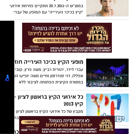
הברזילאית, מהחשובים שבזמרים, המלחינים
במוצ"ש ה-20.7.2013 תתקיים פתיחת אירועי
והכותבים של ברזיל המודרנית. הוא מגיע
"קיץ בכיכר העירייה" עם המופע של עברי
לישראל במסגרת סיבוב הופעותיו העולמי.
לידר.לפני המופע המרכזי תתקיים שירה
בציבור עם הזמרת אילנה כץ החל מהשעה:
21:15.
מופעי הקיץ בכיכר העירייה חוזרים
עברי לידר, יהודית רביץ, משה פרץ, קובי
אפללו, דני סנדרסון וחיים משה יופיעו השנה
במסורת הקיצית הפתוחה לציבור ללא
תשלום...
כל אירועי הקיץ בראשון לציון -
קיץ 2013
מקבץ של כל אירועי הקיץ בראשון לציון - קיץ
2013: מופעים בכיכר העירייה, מופעים בחוף
הים בימי רבעי, מסיבות גן, פסטיבל ט"ו באב,
פסטיבל מצאנו מים במוזיאון, שבת חזנות
קובי אפללו במופע פתוח בכיכר