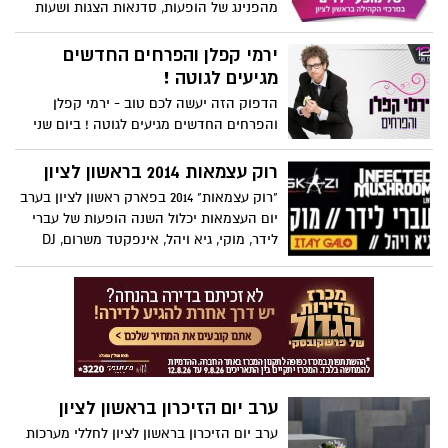
מהפנינג של הופעות, סדנאות הצגות ושעות
סיפור ביופ שלישי 10/6/14 בשעה 17:30 במרכז
קהילה נאות שקמה ובמרכז קהילה יגאל אלון
ירמי קפלן והפרחים החדשים
ביוזמת קרן דנה-ג'דה מחזיקת תיק תרבות.
מגיעים לגוטה !
הדפוק הזה יעשה לכם טוב - ירמי קפלן
והפרחים החדשים מגיעים לגוטה ! ביום שני
(12.5) הוא מגיע לגוטה יחד עם להקת הפרחים
החדשים כדי לחגוג שני עשורים לשירים
רוק עצמאות 2014 בראשון לציון
הותיקים והאהובים מאלבומו הראשון.
"רוק עצמאות" 2014 בפארק ראשון לציון בערב
יום העצמאות יכלול השנה הופעות של עברי
לידר, מוקי, גיא ויהל, אינפקטד משרום, DJ
סקאזי. מבצע מיוחד לנוער וצעירים תושבי
ראשון לציון.
ערב יום הזיכרון בראשון לציון
ערב יום הזיכרון בראשון לציון לחללי מערכות