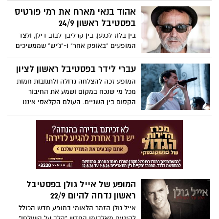
זהר פרסקו, יהודית רביץ, יעל דקלבאום, ישי
אהוד בנאי מארח את רמי פורטיס
לוי, מאור כהן, מאיה אברהם, קובי אפללו, שי
בפסטיבל ראשון 24/9
צברי, שני פלג, שרון קרלן
בין בלוז לכנען, בין קרליבך לבוב דילן, ולצד
המופעים "באופק אחר" ו-"ג'יש" שממשיכים
לרוץ בהצלחה ברחבי הארץ, יתקיימו במהלך
הקיץ סדרת הופעות ייחודיות, בהן אהוד יבצע
עברי לידר בפסטיבל ראשון לציון
עם ההרכב המורחב את מיטב שיריו, חלקם
המופע זכה להצלחה גדולה ולתגובות חמות
בעיבודים חדשים, לצד שירים מוכרים שלא
מכל מי שנכח במקום ושמע את החיבור
ביצע תקופה ארוכה.
הקסום בין השניים. העולם הקלאסי איננו
חדש ללידר, בהיותו ילד התחנך על יוצרים
כגון: באך, בטהובן, שוברט, מוצרט, דביסי,
ברהמס וכשהחל ללמוד פסנתר ביצע יצירות
שלהם ולכן החיבור לתזמורת המהפכה הינו
טבעי.
המופע של אייל גולן בפסטיבל
ראשון נדחה להיום 22/9
אייל גולן הזמר הלאומי במופע חדש הכולל
להיטים מאלבומו החדש "הלב על השולחן"