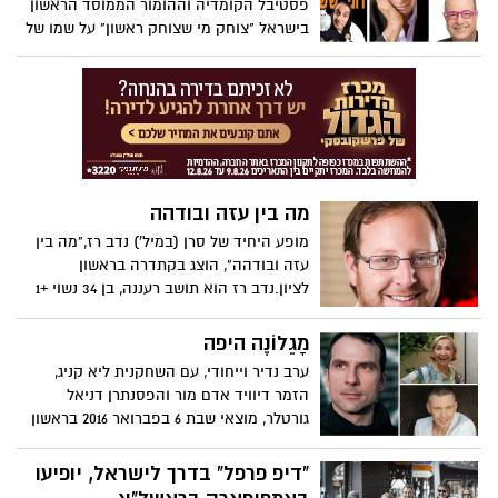
פסטיבל הקומדיה וההומור הממוסד הראשון
בישראל "צוחק מי שצוחק ראשון" על שמו של
ספי ריבלין ייערך בפורים בין התאריכים 23 עד
26 במרץ 2016 במספר נקודות מרכזיות ברחבי
העיר ראשון לציון.
מה בין עזה ובודהה
מופע היחיד של סרן (במיל') נדב רז,"מה בין
עזה ובודהה", הוצג בקתדרה בראשון
לציון.נדב רז הוא תושב רעננה, בן 34 נשוי +1
סרן במילואים, מטפל בכיר ברפואה סינית
ומחבר המופע "מה בין עזה ובודהה?"
מָגֵלוֹנֶה היפה
ערב נדיר וייחודי, עם השחקנית ליא קניג,
הזמר דיוויד אדם מור והפסנתרן דניאל
גורטלר, מוצאי שבת 6 בפברואר 2016 בראשון
לציון.
"דיפ פרפל" בדרך לישראל, יופיעו