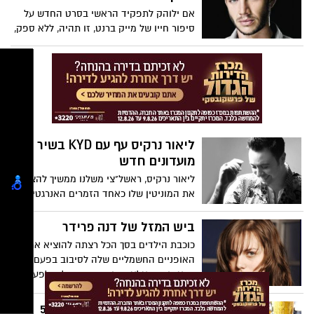
אם ילוהק לתפקיד הראשי בסרט החדש על
סיפור חייו של מייק ברנט, זו תהיה, ללא ספק,
השנה הכי טובה מבחינתו של עוז זהבי. אבל
היי, גם רן דנקר מועמד לאותו תפקיד ואפילו
עומר דרור. תכינו את הפופקורן, זה הולך
להיות קרב מעניין
ליאור נרקיס עף עם KYD בשיר
מועדונים חדש
ליאור נרקיס, ראשל"צי משלנו ממשיך להצדיק
את המוניטין שלו כאחד הזמרים האנרגטיים
במזרח התיכון ומשחרר שיר חדש בשם
"יהלום" שבו הוא משתף פעולה עם להקת
ביש המזל של דנה פרידר
KYD.
כוכבת הילדים בסך הכל רצתה להוציא את
האופניים החשמליים שלה לסיבוב בפעם
הראשונה - אלא שחוק מרפי החליט לפעול
כנגדה....
חגיגות פורים וסן פטריק ב-55