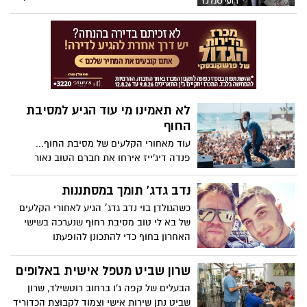
המניין ומצליח לגרום לכולנו להתאהב בו
מחדש בזכות הכישרון, הצניעות, הנחישות
והקסם האישי שלו.
לא תאמינו מי עוד הגיע למסיבת
החוף
עוד מאחורי הקלעים של מסיבת החוף...
פנדה דיג'ייז אירחו את חברם הטוב נאור
אורמיה שבא לתמוך , ליידי L ופמלייתה, מוקי
זמר השנה,upgrade שחזרו מסיבוב הופעות
נדב גדג' תומך במסתננות
בדרום אמריקה .
כשהגולדן בוי נדב גדג׳ הגיע לאחורי הקלעים
של בא לי טוב מסיבת רחוף שנערכה בשישי
האחרון בחוף כדי להתכונן להופעתו
המתוכננת, הסתננה קבוצת בנות מבעד לגדר
בכדי להעניק לנדב ציור שהכינו במיוחד
שרון שביט מטפל אישית באלופים
והתחננו להצטלם.
הבעלים של קפה ג'ו ברחוב רוטשילד, שרון
שביט נתן שירות אישי וצמוד לקבוצת הכדוריד