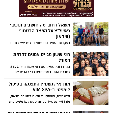
העיר....צפו בווידאו.
משאל רחוב-מה חושבים תושבי
ראשל"צ על המצב הבטחוני
(ווידאו)
בעקבות המצב הבטחוני הרגיש יצא כתבנו
יהודה ברקנר לבדוק את מצב הרוח, הדריכות
והדעות החלוקות של תושבי ראשון לציון
רוני ששון מגייס אמנים להרמת
הנמצאים במצב רגיעה בגן המושבה במרכז
המורל
העיר....צפו בווידאו.
הבדרן והסטנאפיסט רוני ששון מוציא צו 8
לחבריו הסטנדאפיסטים כדי להרים את
המורל לחיילי סוללות כיפת ברזל וישובי חבל
אשכול....יש גם ווידאו שמנציח את האירוע....
מורן אייזנשטיין התפנקה בטיפול
לימפטי ב-VIM SPA
הדוגמנית, השחקנית והאם במשרה מלאה,
מורן אייזנשטיין, לקחה פסק זמן מעיסוקיה
הרבים וקפצה לביקור במתחם הבריאות
והכושר VIM בראשון לציון.