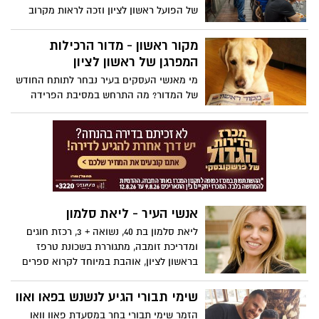
של הפועל ראשון לציון וזכה לראות מקרוב
כיצד הם קוטפים גם את תואר האליפות.
מקור ראשון - מדור הרכילות
המפרגן של ראשון לציון
מי מאנשי העסקים בעיר נבחר לתותח החודש
של המדור? מה התרחש במסיבת הפרידה
לדוד ביטן כשהחתן עלה לבמה והשתלט על
המיקרופון , מי הוציא מריכוז את מוקי ונדב
גדג' בזמן הופעה....ועוד רכילות מפרגנת
מרחבי העיר במדור החדש - "מקור ראשון"
אנשי העיר - ליאת סלמון
ליאת סלמון בת 40, נשואה + 3, רכזת חוגים
ומדריכת זומבה, מתגוררת בשכונת טרפז
בראשון לציון, אוהבת במיוחד לקרוא ספרים
בזמנה הפנוי וספורט ימי לגוף ולנפש. המדור
ביקש להכיר אותה יותר לעומק וערך לה את
שימי תבורי הגיע לנשנש בפאו ואוו
"השאלון".
הזמר שימי תבורי בחר במסעדת פאוו וואו