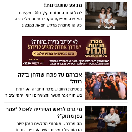
מבצע שושבינות!
לרגל עונת החתונות קיץ 2017 , מעצבת
האופנה ומפיקת טקסי החינות מלי פשה
פטיטו מחברת מרקש יוצאת במבצע
מיוחד.....
אברהם טל פתח שולחן ב"לה
רוזה"
במסיבת רחוב שערכה החברה העירונית
בשיתוף אגף הנוער והצעירים ורומי יחסי ציבור
בשישי האחרון ברחוב רוטשילד בעיר התארח
אברהם טל שמיד אחרי הבלאנס פתח שולחן
מי גרם לראש העירייה לאכול "צמר
ב"לה רוזה".
גפן מתוק"?
מה מתרחש מאחורי הקלעים בזמן סיור
הבמות של פמליית ראש העירייה, כתבנו