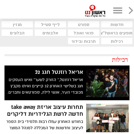
חדשות
ספורט
לייף סטייל
מגזין
מופעים בראשל"צ
פנאי ואוכל
אלבומים
הבלוגים
רכילות
תרבות ובידור
רכילות
אריאל רוזנטל חגג 32
אריאל רוזנטל," הזורק לשער" ואיש העסקים
חגג בשלישי האחרון 32 קייצים ואיתו מקבץ
מכובדי העיר, אנשי לילה, ספורטאים וחברים.
תחרות עיצוב אריזת take away
חדשה לרשת הגלידריות דליקרים
בחודש האחרון עמלו רבות תלמידי בית הספר
לעיצוב וחדשנות של המכללה למנהל המוצר