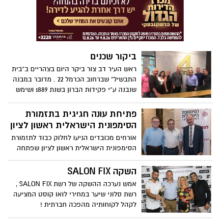
ביקור שכנים
ראש העיר דב צור ביקר היום בצהריים ב"בית
התבשיל" שברחוב הכרמל 22 . מדובר במבנה
שנבנה ע"י פקידות הברון בשנת 1889 ושימש
כבית מגורים לפקידי היקב ולעובדים אחרים
של פקידות הברון.
פתיחת עונה חגיגית בתזמורת
הסימפונית הישראלית ראשון לציון
אורחים מכובדים הגיעו לחלוק כבוד לתזמורת
הסימפונית הישראלית ראשון לציון שפתחה
את העונה ה-29 עם המנכ"ל החדש, עופר
סלע.
השקה SALON FIX
אמש נערכה ההשקה של רשת SALON FIX ,
רשת סלוני שיער במחירי לואו קוסט המציעה
לקהל לקוחותיה מהפכה חברתית !