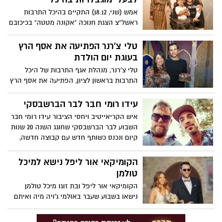
אמש (שני, 18.12) התקיים בהיכל התרבות
ראשל"צ הצגת חנוכה "אקונה מטטה" בכיכובם
של גיא זוארץ, דניאל מורשת, רינת גבאי ועדן
סבן.
טלי צ'רנר הפתיעה את אסף הרץ
בעוגת יום הולדת
טלי צ'רנר, מנהלת אגף התרבות של היכל
התרבות בראשון לציון, הפתיעה את אסף הרץ
כשהגישה לו עוגה לרגל יום הולדתו ה-26 וכל
חברי הקאסט פצחו בשירת "היום יומהולדת".
עידו רומי חבר לבר הברשבסקי
איש הקריאייטיב ויחסי הציבור עידו רומי חבר
השבוע לבר הברשבסקי שחוגג השנה 20 שנות
קיום ונכנס כשותף חדש עם קבוצה חדשה,
לבשורה שעשויה להרעיד את העיר...או
לפחות את הסצנה הלילית .
הקומיקאי אור ליפל נישא למיכל
טולמן
הקומיקאי אור ליפל ובת זוגו מיכל טולמן
נישאו בשבוע שעבר באולמי ג'ויה מיה ואיתם
600 חברים ומשפחה.