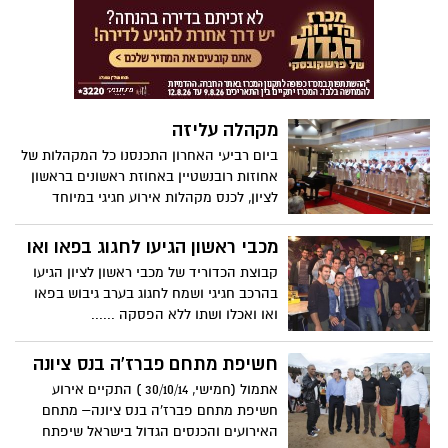
מתוך כלפון לרגע וקבע שהעסקית משתלמת ;)
מקהלה עליזה
ביום רביעי האחרון התכנסנו כל המקהלות של
אחוזות רובנשטיין באחוזת ראשונים בראשון
לציון, לכנס מקהלות אירוע חגיגי במיוחד
שזכה לקהל רב ולתשואות רבות.
מכבי ראשון הגיעו לחגוג בפאו ואו
קבוצת הכדוריד של מכבי ראשון לציון הגיעו
בהרכב חגיגי ושמח לחגוג בערב גיבוש בפאו
ואו ואכלו ושתו ללא הפסקה ......
חשיפת מתחם פברז'ה בנס ציונה
אתמול (חמישי, 30/10/14 ) התקיים אירוע
חשיפת מתחם פברז'ה בנס ציונה– מתחם
האירועים והכנסים הגדול בישראל שיפתח