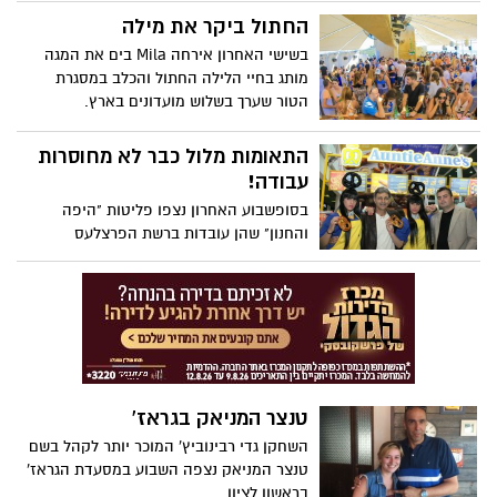
במשך 3 שנים... עכשיו הם חוזרים לשתף
החתול ביקר את מילה
פעולה וזה קורה ב- 30.6 ב- "מילה" שבחוף
בשישי האחרון אירחה Mila בים את המגה
ראשון.
מותג בחיי הלילה החתול והכלב במסגרת
הטור שערך בשלוש מועדונים בארץ.
התאומות מלול כבר לא מחוסרות
עבודה!
בסופשבוע האחרון נצפו פליטות "היפה
והחנון" שהן עובדות ברשת הפרצלעס
האמריקאית Auntie Anne's (דודה האן)
שנחתה לאחרונה בישראל.
טנצר המניאק בגראז'
השחקן גדי רבינוביץ' המוכר יותר לקהל בשם
טנצר המניאק נצפה השבוע במסעדת הגראז'
בראשון לציון.