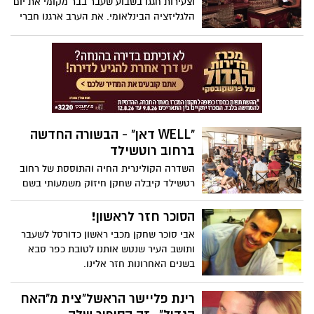
וצעירות חגגו בשבוע שעבר בבר מקומי את יום
הלגליזציה הבינלאומי. את הערב ארגנו חברי
סניף מר"צ בראשון לציון אליו הוזמנה חברת
הכנסת תמר זנדברג (מרצ)
"WELL דאן" - הבשורה החדשה
ברחוב רוטשילד
השדרה הקולינרית החיה והתוססת של רחוב
רטשילד קיבלה שחקן חיזוק משמעותי בשם
מסעדת WELL דאן - גריל ישראלי כשר.
הסוכר חזר לראשון!
אבי סוכר שחקן מכבי ראשון כדורסל לשעבר
ותושב העיר שנטש אותנו לטובת כפר סבא
בשנים האחרונות חזר אלינו.
רינת פליישר הראשל"צית מ"האח