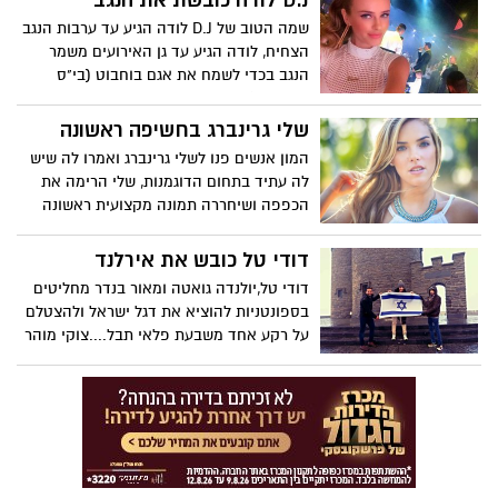
D.J לודה כובשת את הנגב
מבטיח להמשיך ולעקוב....
שמה הטוב של D.J לודה הגיע עד ערבות הנגב
הצחיח, לודה הגיע ‏עד גן האירועים משמר
הנגב‏ בכדי לשמח את אגם בוחבוט (בי"ס
למוסיקה) באירוע מדהים ונוצץ שכלל כמובן
את המנטור משה פרץ שדפק הופעה סוף.....
שלי גרינברג בחשיפה ראשונה
המון אנשים פנו לשלי גרינברג ואמרו לה שיש
לה עתיד בתחום הדוגמנות, שלי הרימה את
הכפפה ושיחררה תמונה מקצועית ראשונה
לרשת והמדור היה שם ראשון כדי לקטוף את
הפרח....לשיפוטכם
דודי טל כובש את אירלנד
דודי טל,יולנדה גואטה ומאור בנדר מחליטים
בספונטניות להוציא את דגל ישראל ולהצטלם
על רקע אחד משבעת פלאי תבל....צוקי מוהר
באירלנד, הישראלים תמיד על המפה