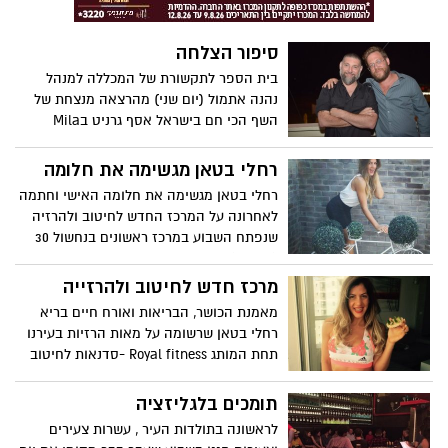
סיפור הצלחה
בית הספר לתקשורת של המכללה למנהל
נהנה אתמול (יום שני) מהרצאה מנצחת של
השף הכי חם בישראל אסף גרניט בMila
היוזמה של אגודת הסטודנטים.
רחלי בטאן מגשימה את חלומה
רחלי בטאן מגשימה את חלומה האישי וחתמה
לאחרונה על המרכז החדש לחיטוב ולהרזיה
שנפתח השבוע במרכז ראשונים בנחשול 30
(נווה ים).
מרכז חדש לחיטוב ולהרזייה
מאמנת הכושר, הבריאות ואורח חיים בריא
רחלי בטאן שרשומה על מאות הרזיות בעירנו
תחת המותג Royal fitness -סדנאות לחיטוב
והרזייה
תומכים בלגליזציה
לראשונה בתולדות העיר , עשרות צעירים