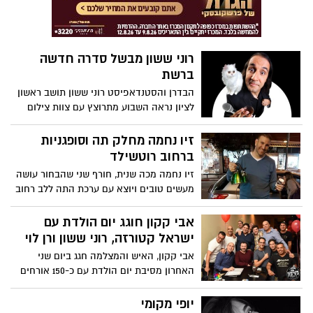
רוני ששון מבשל סדרה חדשה
ברשת
הבדרן והסטנדאפיסט רוני ששון תושב ראשון
לציון נראה השבוע מתרוצץ עם צוות צילום
בקריית ראשון כחלק מההשלמות לסדרת
האינטרנט החדשה שלו.
זיו נחמה מחלק תה וסופגניות
ברחוב רוטשילד
זיו נחמה מכה שנית, חורף שני שהבחור עושה
מעשים טובים ויוצא עם ערכת התה ללב רחוב
רוטשילד הקריר ומחמם את הלב לעוברים
והשבים...
אבי קקון חוגג יום הולדת עם
ישראל קטורזה, רוני ששון ורן לוי
אבי קקון, האיש והמצלמה חגג ביום שני
האחרון מסיבת יום הולדת עם כ-150 אורחים
במועדון הפטיפון בראשון לציון, על הבמה עלו
הזה אחר זה סוללת סטנדאפיסטים מהשורה
יופי מקומי