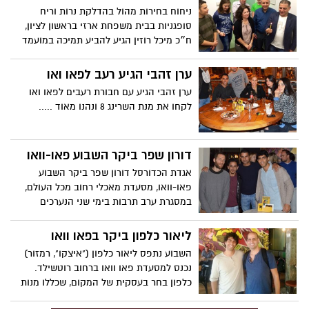
ניחוח בחירות מהול בהדלקת נרות וריח
סופגניות בבית משפחת ארזי בראשון לציון,
ח״כ מיכל רוזין הגיע להביע תמיכה במועמד
המוביל.....
ערן זהבי הגיע רעב לפאו ואו
ערן זהבי הגיע עם חבורת רעבים לפאו ואו
לקחו את מנת השרינג 8 ונהנו מאוד .....
דורון שפר ביקר השבוע פאו-וואו
אגדת הכדורסל דורון שפר ביקר השבוע
פאו-וואו, מסעדת מאכלי רחוב מכל העולם,
במסגרת ערב תרבות בימי שני הנערכים
במקום.
ליאור כלפון ביקר בפאו וואו
השבוע נתפס ליאור כלפון ("איצקו", רמזור)
נכנס למסעדת פאו וואו ברחוב רוטשילד.
כלפון בחר בעסקית של המקום, שכללו מנות
כמו סלט פאו וארנציני . אפילו "איצקו" יצא