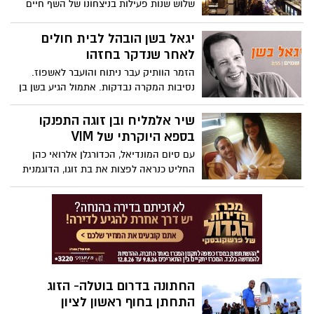
שלוש שנות פעילות בניצחונו של השף חיים
כהן, בסימן מנות חדשות, קהל סקרן והרבה
פלאשים. דיקסילדת שמח.
יגאל בשן הובהל לבית חולים
לאחר שנדקר בחזהו
הזמר הוותיק עבר ניתוח והועבר לאשפוז.
נסיבות המקרה נבדקות. אתמול הגיע בשן בן
ה-64 לביה"ח בגלל תלונות על כאבי גב
שיר אלמליח ובן זוגה התפנקו
בספא היוקרתי של VIM
עם סיום המונדיאל, הכדורגלן אלרואי כהן
החליט כנראה לפצות את בת זוגו, הדוגמנית
הלוהטת והעסוקה שיר אלמליח על חודש
הכדורגל הארוך שהיה, ויחד הגיעו למתחם
הספורט והכושר VIM בראשון לציון, שם
התפנקו ביום כיף זוגי.
החתונה בדרום בוטלה- הזוג
התחתן בחוף ראשון לציון