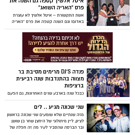
איטל אלשיך קטפה גם השנה את
פרס "האריה השואג"
אשת התקשורת – איטל אלשיך לא עוצרת
באדום! וגם השנה קטפה את פרס "האריה
השואג" והפעם על ניהול קמפיין ל"אחוזת
ראשונים".
פנדה DJ'S מרימים מסיבת בר
מצווה בהתנדבות שנה רביעית
ברציפות
כבכל שנה בארבע שנים האחרונות, גם הפעם
הגיעו לאולפני ההקלטות של פנדה DJ'S נערי
כפר הנוער "נווה יהודה" שבנס-ציונה, בכדי
שני שכונה מגיע .. לים
להקליט שירים לטקס בר המצווה שלהם. אילן
מזה שנתיים שלא שומעים שני שכונה בראשון
וכפיר, מבעלי מותג ה- DJ'S פנדה, תיקלטו
לציון, ליין מיתולוגי של היחצן שחר בן שושן
בנוסף בערב בר המצווה שהתקיים באולם
ובר הברסה שהסביר לעיר מה זה חפלה של
האירועים "אלה".
ילדים טובים ושמר על פופולאריות גדולה