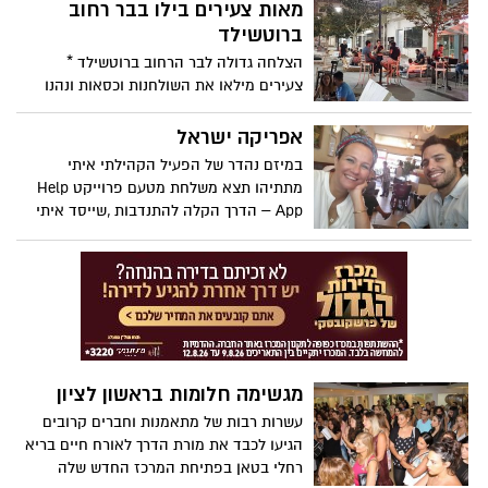
הפעם היה זוג שבחר לחצות את הכביש,
מאות צעירים בילו בבר רחוב
למוזיאון
ברוטשילד
הצלחה גדולה לבר הרחוב ברוטשילד *
צעירים מילאו את השולחנות וכסאות ונהנו
מאווירה טובה, תפאורה היסטורית ומחירים
אטרקטיביים * וגם- הצעת נישואין מרגשת
אפריקה ישראל
פתחה את הערב הראשון.
במיזם נהדר של הפעיל הקהילתי איתי
מתתיהו תצא משלחת מטעם פרוייקט Help
App – הדרך הקלה להתנדבות ,שייסד איתי
לפני שלוש שנים.
מגשימה חלומות בראשון לציון
עשרות רבות של מתאמנות וחברים קרובים
הגיעו לכבד את מורת הדרך לאורח חיים בריא
רחלי בטאן בפתיחת המרכז החדש שלה