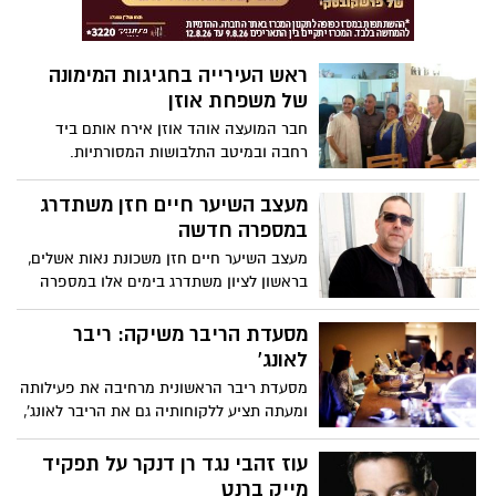
את הדרך שלי, אני אוהבת את 'דיווה' ודנה
אינטרנשיונל". בתשובה לשאלה האם היא
מוכנה כבר להופעה באירויזיון אמרה פיינגולד:
ראש העירייה בחגיגות המימונה
"I Was Born Ready"
של משפחת אוזן
חבר המועצה אוהד אוזן אירח אותם ביד
רחבה ובמיטב התלבושות המסורתיות.
מעצב השיער חיים חזן משתדרג
במספרה חדשה
מעצב השיער חיים חזן משכונת נאות אשלים,
בראשון לציון משתדרג בימים אלו במספרה
חדשה, למרות ששכר את שירותיה של
אדריכלית החליט להיות מעורב בכל שלב
מסעדת הריבר משיקה: ריבר
השיפוצים בדרך להגשמת החלום.
לאונג'
מסעדת ריבר הראשונית מרחיבה את פעילותה
ומעתה תציע ללקוחותיה גם את הריבר לאונג',
בר אסיאתי הממוקם כאזור נפרד בתוך
המסעדה.
עוז זהבי נגד רן דנקר על תפקיד
מייק ברנט