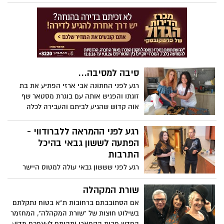
במכללה למנהל במסגרת תחרות עיצוב אריזת
take away חדשה לרשת הגלידריות דליקרים.
סיבה למסיבה...
רגע לפני החתונה אבי ארזי הפתיע את בת
זוגתו והפגיש אותה עם בוגרת מסטאר שף
אוה קדוש שהגיע לביתם והעבירה לכלה
המיועדת סדנה מקוצרת להכנת עוגיות
ומאפים ייחודים
רגע לפני ההמראה ללברודווי -
הפתעה לששון גבאי בהיכל
התרבות
רגע לפני שששון גבאי עולה למטוס היישר
לברודווי – בניו יורק להופיע במחזמר" ביקור
התזמורת " ולעשות היסטוריה הפתיעה טלי
שורת המקהלה
צ'רנר, מנהלת חטיבת תרבות ומנהלת ההיכל
אם הסתובבתם ברחובות ת"א בטוח נתקלתם
בראשון לציון את כוכב "פולישוק"
בשילוט חוצות של "שורת המקהלה", המחזמר
החדש מבית הקמארי ותהיתם לעצמכם מדוע