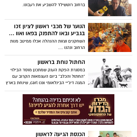
ברחוב רוטשילד להשביע את רעבונו.
הנוער של מכבי ראשון לציון זכו
בגביע ובאו להתפנק בפאו ואוו ...
השחקנים וצוות ההנהלה אכלו ממיטב מנות
הרחוב ונהנו ....
החתול נוחת בראשון
במסגרת הפקת הענק שמתכנן מוסד הבילוי
"החתול והכלב" ביום העצמאות הקרוב עם
המגה דיג'יי הבינלאומי carl cox, שינחת בארץ
לכבוד האירוע ולהקת בלקן ביט בוקס -יוצא
המוסד התל אביב לtour בארבע ערים שונות
בארץ . ב-10.4 יום שישי בשעה 14:00 יגיע
"החתול והכלב" לצמד הבארים בארסה-תרצה
השוכנים גב אל גב בהרצל 34 ראשון לציון
ואיתם יגיעו הדיג'יים המוערכים והותיקים סער
זנגלביץ' וגל עופר.
הכנסת הגיעה לראשון