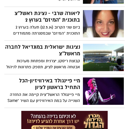
ליאורה שרבי - נציגת ראשל"צ
בתוכנית "המיזם" בערוץ 2
ביום שני הקרוב (12.5.14) תעלה בערוץ 2
התוכנית "המיזם" שבמסגרתה מתמודדים
שיעברו את האודישן הראשוני מול פאנל
השופטים יעברו לשלב לכבוש את לב הצופים
נציגות ישראלית במונדיאל לחברה
בבית בשידור חי.
מראשל"צ
קבוצת ריסקו, יצרנית ומפתחת מערכות
אבטחה מראשון לציון, תספק פתרונות לניהול
אבטחה לאצטדיון Arena Pantanal החדש
בעיר קויאבה (Cuiabá) לקראת משחקי גביע
מיי פיינגולד באירוויזיון-הכל
העולם בכדורגל 2014 שיתקיימו בברזיל.
התחיל בראשון לציון
מיי פיינגולד הראשל"צית קיימה את החזרה
השנייה על במת האירוויזיון עם השיר "Same
Heart" ואחר כך התמסרה למסיבת עיתונאים
עם התקשורת הזרה: "החזרה היתה מצוינת,
ויתרנו על השכיבה על הבמה ותיקנו תאורה",
אמרה, ועל עצמה הוסיפה: "'כוכב נולד' שינתה