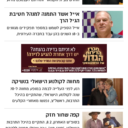
מתנוסס עליו לוגו של היכל התרבות ראשל"צ.
אייל אשד התמנה למנהל חטיבת
הגיל הרך
אייל הספיק לשמש במספר תפקידים מגוונים
ב-18 השנים בהן עבד בחברה העירונית,
בשנים האחרונות ניהל מרכזי קהילה בעיר
ולתפקיד הנוכחי הגיע לאחר שניהל את מרכז
הספורט 360 במערב העיר.
מחווה לקולנוע הישאלי בנשיקה
רגע לפני העלייה לבמה במופע מחווה ל-70
שנה לקולנוע הישראלי, שהתקיים בהיכל
התרבות, ראשל"צ, נפגשו מאחורי הקלעים
בועז שרעבי וריקי גל שהתרגשו להתראות שוב
אחרי שנים.
קפה שחור חזק
בסופ"ש האחרון, 8.2, התקיים בהיכל התרבות