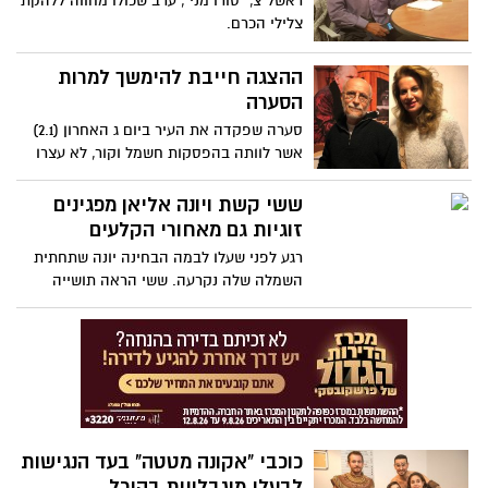
ראשל"צ, "סורו מני", ערב שכולו מחווה ללהקת
צלילי הכרם.
ההצגה חייבת להימשך למרות
הסערה
סערה שפקדה את העיר ביום ג האחרון (2.1)
אשר לוותה בהפסקות חשמל וקור, לא עצרו
850 איש לבוא ולפתוח עונה בהיכל עם הצגת
הבימה "הצמה של אבא" בכיכובם של רובי
ששי קשת ויונה אליאן מפגינים
פורת שובל ויעקב כהן.
זוגיות גם מאחורי הקלעים
רגע לפני שעלו לבמה הבחינה יונה שתחתית
השמלה שלה נקרעה. ששי הראה תושייה
ובעזרת צוות ההיכל ארגן חוט ומחט ותפר לה
מכפלת.
כוכבי "אקונה מטטה" בעד הנגישות
לבעלי מוגבלויות בהיכל