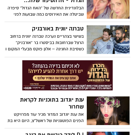
הגדול"- זה הסיפור שלה...
הבלונדינית החדשה של "האח הגדול" סיפרה
שביטלה את האירוסים כמה שבועות לפני
שנכנסה לבית? אז זהו, שרינת פליישר לא
ממש עשתה זאת מיוזמתה. כמה דרמה....
טברנה יוונית באורבניק
בשישי בצהריים נערכה טברנה יוונית ברחוב
הרצל שברחובות בביסטרו בר "אורבניק"
כשסיבת החגיגה – אלון פוקס מבעלי המקום ו
יקי בכר – הגנן הכי מבוקש באיזור – יום
הולדת משותפת.
ענת יונדוב בתוכניות לקראת
שחרור
את ענת יונדוב המדור מכיר עוד מפרויקט
הפנים הפוטוגניות של ראשל"צ, היום היא בת
20, עוד שבועיים משתחררת משירות צבאי
וכבר נרשמה למכינה במכללת ספיר , המדור