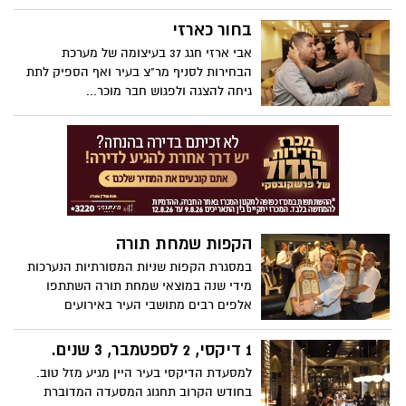
באוגוסט 2015 אל הקוקטייל שנערך ביום
חמישי האחרון הגיעו איל גולן המנהל האישי ,
בחור כארזי
הזמרים שימי תבורי ורגב הוד ועוד..
אבי ארזי חגג 37 בעיצומה של מערכת
הבחירות לסניף מר"צ בעיר ואף הספיק לתת
גיחה להצגה ולפגוש חבר מוכר...
הקפות שמחת תורה
במסגרת הקפות שניות המסורתיות הנערכות
מידי שנה במוצאי שמחת תורה השתתפו
אלפים רבים מתושבי העיר באירועים
השכונתיים שמומנו על ידי העירייה.
1 דיקסי, 2 לספטמבר, 3 שנים.
למסעדת הדיקסי בעיר היין מגיע מזל טוב.
בחודש הקרוב תחגוג המסעדה המדוברת