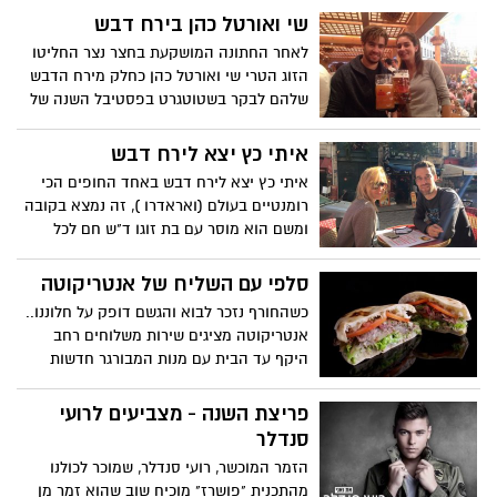
שי ואורטל כהן בירח דבש
לאחר החתונה המושקעת בחצר נצר החליטו
הזוג הטרי שי ואורטל כהן כחלק מירח הדבש
שלהם לבקר בשטוטגרט בפסטיבל השנה של
גרמניה "אוקטוברפסט" וגם דאגו לשלוח
למדור תמונת הנצחה עם בירה מקומית.
איתי כץ יצא לירח דבש
איתי כץ יצא לירח דבש באחד החופים הכי
רומנטיים בעולם (ואראדרו ), זה נמצא בקובה
ומשם הוא מוסר עם בת זוגו ד"ש חם לכל
החברים בארץ.
סלפי עם השליח של אנטריקוטה
כשהחורף נזכר לבוא והגשם דופק על חלוננו..
אנטריקוטה מציגים שירות משלוחים רחב
היקף עד הבית עם מנות המבורגר חדשות
וכריך אנטריקוט האהוב, אבל חשוב שתדעו
יותר מכל שאם תצטלמו עם השליח "סלפי"
פריצת השנה - מצביעים לרועי
תוכלו להנות ממנה לבחירה במשלוח הבא!
סנדלר
הזמר המוכשר, רועי סנדלר, שמוכר לכולנו
מהתכנית "פושרז" מוכיח שוב שהוא זמר מן