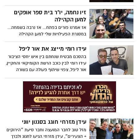
הצטרף לפמלייה ומביא בפניכם את הסיפורים
הקטנים....
זיו נחמה, יו"ר בית ספר אופקים
למען הקהילה
אז אמרנו פורים בפתח... אז נרבה בשמחה...
במסגרת הפעילויות שלי למען הקהילה
והתושבים.הפעם החלטתי כיו"ר בית ספר
אופקים, לשתף את בית הספר ולחבר אותם
עידו רומי מייצג את אור ליפל
לעשיה, לערכים ולאהבת חינם.
בהסכם מבטיח שנחתם בין איש יחסי הציבור
עידו רומי לבין כוכב הרשת הקומיקאי והחקיין,
אור ליפל, צפוי שיתוף פעולה עם בשורה
גדולה בעולם הדיגיטלי והסרטונים הויראליים.
עידן מזרחי חוגג בסגנון יווני
מזל טוב לחבר המועצה וחבר סיעת ״הירוקים
+ הצעירים״, עידן מזרחי.הגיעו לחגוג ולברך