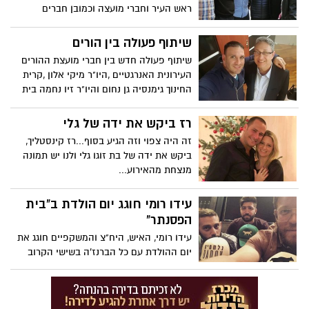
ראש העיר וחברי מועצה וכמובן חברים
הטובים שמלווים את עידן שנים .
שיתוף פעולה בין הורים
שיתוף פעולה חדש בין חברי מועצת ההורים
העירונית האנרגטיים ,היו"ר מיקי אלון ,קרית
החינוך גימנסיה גן נחום והיו"ר זיו נחמה בית
הספר היסודי אופקים.
רז ביקש את ידה של גלי
זה היה צפוי וזה הגיע בסוף...רז קינסטליך,
ביקש את ידה של בת זוגו גלי ולנו יש תמונה
מנצחת מהאירוע...
עידו רומי חוגג יום הולדת ב"בית
הפסנתר"
עידו רומי, האיש, היח"צ והמשקפיים חוגג את
יום ההולדת עם כל הברנז'ה בשישי הקרוב
הוא נלחם בדוב כמו שדובים אמיתיים יודעים.
יום שישי 23.12 ״בית הפסנתר״ (אלנבי 99 תל
אביב) הולך להיום שם לוהט....