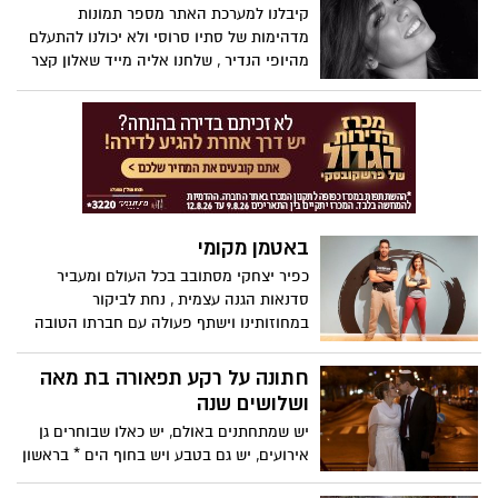
הראשונה כגון ישראל קטורזה,, רן לוי, רוני
קיבלנו למערכת האתר מספר תמונות
ששון, דורון רביץ, מיכל קירזון, והצמד צפריר
מדהימות של סתיו סרוסי ולא יכולנו להתעלם
ורועי, שהרימו את המועדון באוויר.
מהיופי הנדיר , שלחנו אליה מייד שאלון קצר
כדי ללמוד עליה יותר וסתיו שמחה לשתף
איתנו פעולה....אל תשכחו היכן ראיתם אותה
בפעם הראשונה.
באטמן מקומי
כפיר יצחקי מסתובב בכל העולם ומעביר
סדנאות הגנה עצמית , נחת לביקור
במחוזותינו וישתף פעולה עם חברתו הטובה
וכוהנת ההרזייה רחלי בטאן.
חתונה על רקע תפאורה בת מאה
ושלושים שנה
יש שמתחתנים באולם, יש כאלו שבוחרים גן
אירועים, יש גם בטבע ויש בחוף הים * בראשון
לציון רבים התחתנו בבית הכנסת הגדול,