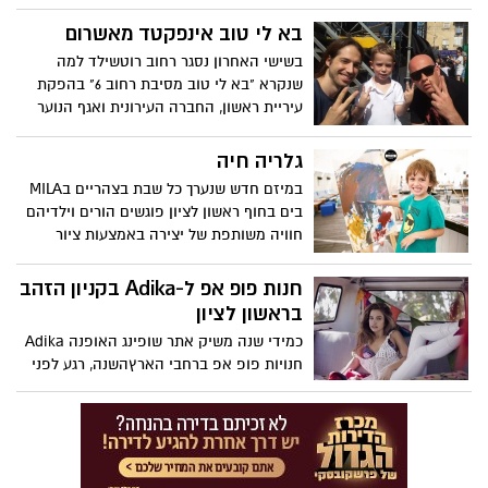
לחיטוב ולהרזייה במרכז ראשונים בשכונת
נווה ים בראשון לציון.
בא לי טוב אינפקטד מאשרום
בשישי האחרון נסגר רחוב רוטשילד למה
שנקרא "בא לי טוב מסיבת רחוב 6" בהפקת
עיריית ראשון, החברה העירונית ואגף הנוער
והצעירים
גלריה חיה
במיזם חדש שנערך כל שבת בצהריים בMILA
בים בחוף ראשון לציון פוגשים הורים וילדיהם
חוויה משותפת של יצירה באמצעות ציור
בצבעי מים וגואש על בריסטולים וקנבסים
המוצבים עם הגב לים.
חנות פופ אפ ל-Adika בקניון הזהב
בראשון לציון
כמידי שנה משיק אתר שופינג האופנה Adika
חנויות פופ אפ ברחבי הארץהשנה, רגע לפני
חג השבועות ולמשך חודשיים תפעל חנות פופ
אפ של Adika בקניון הזהב ראשון לציון.