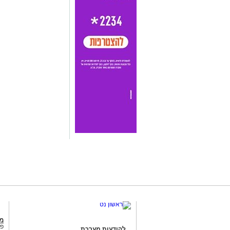
מג
פנ
להודעות מערכת