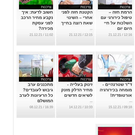
צרכנות
צרכנות
צרכנות
הרמת חזה –
הקטנת חזה לפני
חשוב לדעת: איך
טיפול כירורגי עם
אחרי – השינוי
נקבע מחיר הרכב
השלכות על חיי
שאת רוצה בחייך
לפני עסקת
היום יום
מכירה?
...
...
...
11:02 / 21.12.21
12:15 / 21.12.21
12:16 / 21.12.21
צרכנות
צרכנות
צרכנות
ד"ר שטרנהיים -
זינוק בעלייה -
מתכננים ערב
מומחה בכירורגיה
מחיר הדלק מזנק
גיבוש לעובדים?
אורטופדית!
לשיאים חדשים
כל הרעיונות לערב
המושלם
...
...
...
16:39 / 08.12.21
10:33 / 14.12.21
09:18 / 15.12.21