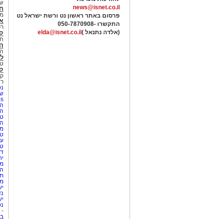
של
news@isnet.co.il
ח
מ
פרסום באתר ראשון נט ורשת ישראל נט
א
התקשרו -
050-7870908
רכ
(אלדה נתנאל )
elda@isnet.co.il
ק
חי
הב
הב
לי
טר
קו
קו
רא
נט
שע
Netips 
המ
ה
טי
ה
מס
טי
עי
טי
די
יח
מת
הו
תי
מק
יש
נד
יש
נט
-
בת