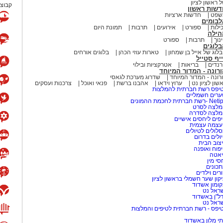
 ראשון לציון
קבוצת
דשות ראשון
שפט
חדשות ארציות
לבומים
ילות
ספורט
אירועים
תרבות
תמונת היום
הילה
נוך
תרבות
ספורט
לוגים
לוג של אייל בן שמחון
טארות עוזי הכהן
בלוגים אורחים
יף סטייל
נדים
בריאות
אטרקציות ובילוי
רונה - המדור המיוחד
רונה - המדור המיוחד
שדרוג מערכת לגאסי
שון לציון נט
ערוץ וידאו
אהבנו ברשת
פנאי ואוכל
צרכנות ועסקים
יפס רשת חברתית להמלצות
רים חשמליים
-רשת חברתית לחכמת ההמונים
לצה לסרט
מלצה לסדרה
פים ליחסים אישיים
עצמה עצמית
לולים לטיולים
ולים בדרום
צוב הבית
פוח ואופנה
אטה
סי מין
כונים
רים וילדים
קון שער חשמלי בראשון לציון
ומון אשדוד
ראל נט
ל"ן באשדוד
ראל נט
יפס - רשת חברתית לטיפים והמלצות
י מלון באשדוד