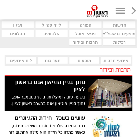
חדשות
ספורט
לייף סטייל
מגזין
מופעים בראשל"צ
פנאי ואוכל
אלבומים
הבלוגים
רכילות
תרבות ובידור
אירועי תרבות
מופעים
תערוכות
לוח אירועים
תרבות ובידור
נחנך בניין מוזיאון אגם בראשון
לציון
בשעה טובה ומוצלחת, ב 30 בנובמבר 2016,
נחנך בניין מוזיאון אגם במערב ראשון לציון.
פתיחת התערוכה הגדולה תהיה בחודש מאי
2017.
עושים בשכל- חידת ההגיונרים
כתב החידה שלפנינו מורכב משלוש חידות,
כאשר פתרון כל חידה הוא מילה אחת,וצירוף