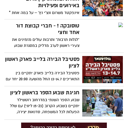
באירועים ופעילויות
אינפקטד משרום ונצ'י נץ' – על במה אחת *
מסיבת הרחוב המצליחה, חוזרת ותתקיים
ברחוב ברוטשילד בשישי הקרוב * בנוסף קיץ
טוסובקה ! - חברי קבוצת דור
גדוש של אירועים ופעילויות: הופעות סטנד
אחד וחצי
אפ, עיר הילדים והנוער, לילות אקטיביים,
"לגלות תרבות" ותרבות עולים מזמינים את
מסיבות בריכה ועוד
צעירי ראשון לערב מדליק במסגרת שבוע
הספר 22 ליוני, יום רביעי ב20:00 בבית העם
רחוב זד"ל 3.
פסטיבל הבירה בלייב פארק ראשון
לציון
פסטיבל הבירה בלייב פארק יתקיים בין
התאריכים 13-14.7 החל מהשעה 20:00 יחד עם
הופעותיהם של אברהם טל, להקת הדג נחש,
דודו טסה ומוש בן ארי.
חגיגת שבוע הספר בראשון לציון
שבוע הספר השנתי במדרחוב רוטשילד
יתקיים בשבוע הקרוב (15-23 ליוני) עם שלל
הפעלות לכל המשפחה, סדנאות יצירה,
דוכנים, ערב לימוד במוזיאון ראשון לציון,
הצגות, מופעים מוסיקליים וכמובן מפגשי