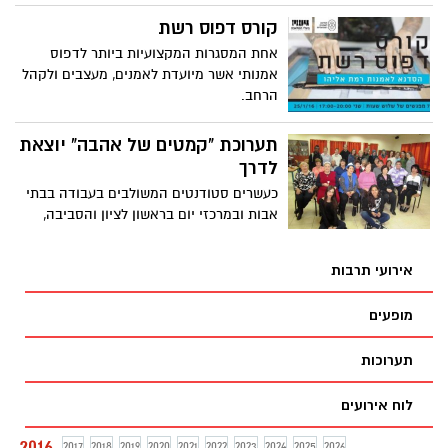
הורות, זוגיות ומה שביניהן, החברה העירונית
לתרבות, הרשות לתרבות ואמנות / תחום
קורס דפוס רשת
לתרבות בשיתוף מכללת הורים. נושא המפגש:
אחת המסגרות המקצועיות ביותר לדפוס
"משפחה בהפרעה" - לחיות עם הפרעת קשב.
אמנותי אשר מיועדת לאמנים, מעצבים ולקהל
הרחב.
תערוכת "קמטים של אהבה" יוצאת
לדרך
כעשרים סטודנטים המשולבים בעבודה בבתי
אבות ובמרכזי יום בראשון לציון והסביבה,
יציגו לרגל סיום הסמסטר את פרי עבודתם
המשותפת עם האוכלוסייה המבוגרת
אירועי תרבות
מופעים
תערוכות
לוח אירועים
2016
2017
2018
2019
2020
2021
2022
2023
2024
2025
2026