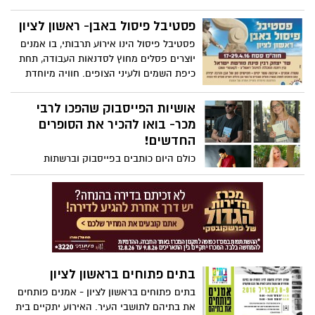
מבית הספר הגבוה לאמנות שנקר. עודד , אמן
צעיר העביר סדנאות הדפס באקדמיה שנקר.
פסטיבל פיסול באבן- ראשון לציון
פסטיבל פיסול הינו אירוע תרבותי, בו אמנים
יוצרים פסלים מחוץ לסדנאות העבודה, תחת
כיפת השמים ולעיני הצופים. חוויה מיוחדת
בה הקהל מוזמן לצפות בגושי סלע ענקיים
ההופכים לפסלים מרשימים. תושבי העיר
אושיות הפייסבוק שהפכו לרבי
מוזמנים להגיע ולצפות לאורך שבועיים ימים
מכר- בואו להכיר את הסופרים
בשלבים השונים של יצירת מעשה האמנות.
החדשים!
כולם היום כותבים בפייסבוק וברשתות
החברתיות, אבל לא כולם מעניינים ובטח שלא
כולם מינפו את ההצלחה וגריפת הלייקים
שלהם והחליטו להפוך לסופרים. כן- עם
ספרים של ממש, כמו של "פעם" עם כריכה
ודפים. ואומרים מה לא אומרים על הדור
הצעיר- שמה לנו ולספרים או לכתיבה והנה-
ארבעה כותבים עשו את זה והפכו ללהיט! מה
בתים פתוחים בראשון לציון
זה להיט- הם נמצאים ב'טופ' רשימת רבי
המכר. עדיין לא קראתם? מהרו לקנות בחנות
בתים פתוחים בראשון לציון - אמנים פותחים
הספרים הקרובה לביתכם
את בתיהם לתושבי העיר. האירוע יתקיים בית