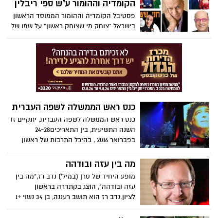
הקומדיה וההומור ע"ש ספי ריבלין
פסטיבל הקומדיה וההומור הממוסד הראשון
בישראל "צוחק מי שצוחק ראשון" על שמו של
ספי ריבלין ייערך בפורים בין התאריכים 23 עד
26 במרץ 2016 במספר נקודות מרכזיות ברחבי
העיר ראשון לציון.
כנס ראש הממשלה לשפה העברית
כנס ראש הממשלה לשפה העברית, יתקיים זו
השנה התשיעית, בין התאריכים24-28
בפברואר 2016 , בהיכל התרבות של ראשון
לציון ובמוסדות תרבות, גלריות וברים ברחבי
העיר. הכנס יציע לקהל הרחב חמישה ימים
מה בין עזה ובודהה
ולילות עם שלל מופעים מוסיקליים ייחודיים
מופע היחיד של סרן (במיל') נדב רז,"מה בין
ועשרות אירועי תרבות מרתקים אשר יוקדשו
עזה ובודהה", הוצג בקתדרה בראשון
כולם לשפה העברית .
לציון.נדב רז הוא תושב רעננה, בן 34 נשוי +1
סרן במילואים, מטפל בכיר ברפואה סינית
ומחבר המופע "מה בין עזה ובודהה?"