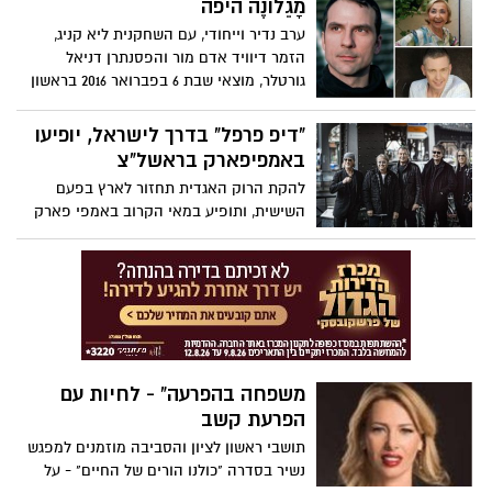
מָגֵלוֹנֶה היפה
ערב נדיר וייחודי, עם השחקנית ליא קניג,
הזמר דיוויד אדם מור והפסנתרן דניאל
גורטלר, מוצאי שבת 6 בפברואר 2016 בראשון
לציון.
"דיפ פרפל" בדרך לישראל, יופיעו
באמפיפארק בראשל"צ
להקת הרוק האגדית תחזור לארץ בפעם
השישית, ותופיע במאי הקרוב באמפי פארק
בראשון לציון. מחירי הכרטיסים: בין 290 ל-690
שקלים
משפחה בהפרעה" - לחיות עם
הפרעת קשב
תושבי ראשון לציון והסביבה מוזמנים למפגש
נשיר בסדרה "כולנו הורים של החיים" - על