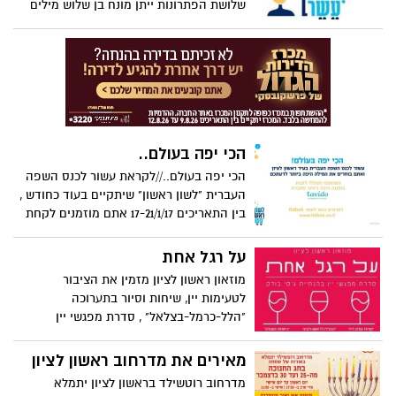
שלושת הפתרונות ייתן מונח בן שלוש מילים
הקשור לשפה העברית.
הכי יפה בעולם..
הכי יפה בעולם..//לקראת עשור לכנס השפה
העברית "לשון ראשון" שיתקיים בעוד כחודש ,
בין התאריכים 17-21/1/17 אתם מוזמנים לקחת
חלק בפעילויות יצירתיות בנושא השפה
העברית.
על רגל אחת
מוזאון ראשון לציון מזמין את הציבור
לטעימות יין, שיחות וסיור בתערוכה
"הלל-כרמל-בצלאל" , סדרת מפגשי יין
בהנחיית ג'סי בודק.
מאירים את מדרחוב ראשון לציון
מדרחוב רוטשילד בראשון לציון יתמלא