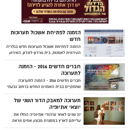
סופרים* וגם- מופע מרכזי "היינו כחולמים" –
אמנים שרים את התנ"ך * כניסה חופשית
הזמנה לפתיחת אשכול תערוכות
חדש
הזמנה לפתיחת אשכול תערוכות חדש בגלריה
העירונית לאמנות, בית גורדון-לונדון, האירוע
יתקיים בתאריך ה-2/7/16 בשעה 20:30.
חברים חדשים 2016 - הזמנה
לתערוכה
חברים חדשים 2016 - הזמנה לתערוכה
שתתקיים בבית האמנים החדש ברחוב גבעתי
17, הפתיחה ביום שישי ה-17.6.2016 בשעה
12:00.
תערוכה למאבק הדור השני של
יוצאי אתיופיה
37 שנים לאחר שיהודי אתיופיה החלו את
עלייתם לארץ במסגרת מבצע אחים ונראה
שהמאבק לא תם * איקס X - תערוכה חדשה