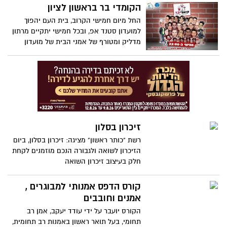
בסדנא לאמנות בשכונת רמת אליהו מציגה
הקומדי בר בראשון לציון
צילומים ממחאת צעירי העדה בגליה השונים.
החל מיום חמישי הקרוב, בית העם יהפוך
למועדון סטנד אפ, ובכל חמישי יתקיים מרתון
מדליק ומטורף של אמני הבית של מועדון
הקומדי בר.
זיכרון בסלון
רשת "כותר ראשון" מציגה: זיכרון בסלון, ביום
הזיכרון לשואה ולגבורה הנכם מוזמנים לקחת
חלק בעיצוב זיכרון השואה
קורס הדפס אמנותי למבוגרים ,
אמנים וחובבים
הקורס יועבר על ידי עודד יעקב, אמן רב
תחומי, בעל תואר ראשון באמנות רב תחומית,