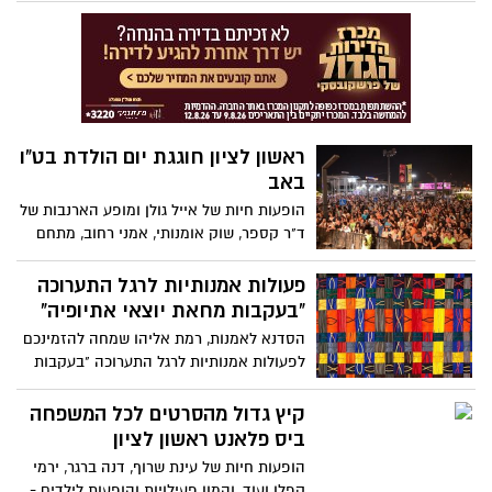
ראשון לציון חוגגת יום הולדת בט"ו
באב
הופעות חיות של אייל גולן ומופע הארנבות של
ד"ר קספר, שוק אומנותי, אמני רחוב, מתחם
קוקטיילים ועוד הרבה הפתעות * מתחם
הרובע מתמלא במוזיקה, אהבה וריקודים ביום
פעולות אמנותיות לרגל התערוכה
האהבה * הכניסה חופשית
"בעקבות מחאת יוצאי אתיופיה"
הסדנא לאמנות, רמת אליהו שמחה להזמינכם
לפעולות אמנותיות לרגל התערוכה "בעקבות
מחאת יוצאי אתיופיה" ביום ד' ה-10 באוגוסט.
כל אחד ממשתתפי התערוכה - גדעון
קיץ גדול מהסרטים לכל המשפחה
אגז‘ה,גילי אבישר וענבל אגוז - ינחה סדנא
ביס פלאנט ראשון לציון
אשר תגיב ותייצר דיאלוג עם התערוכה.
הופעות חיות של עינת שרוף, דנה ברגר, ירמי
הפעילויות השונות יאפשרו חשיבה והתבוננות
קפלן ועוד, והמון פעילויות והופעות לילדים -