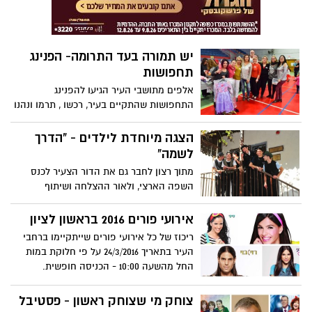
יש תמורה בעד התרומה- הפנינג
תחפושות
אלפים מתושבי העיר הגיעו להפנינג
התחפושות שהתקיים בעיר, רכשו , תרמו ונהנו
.ההפנינג שהתקיים ביום רביעי בעיר הביא
להתרגשות רבה בקרב היוזמות, המארגנים,
הצגה מיוחדת לילדים - "הדרך
המפעילים ובעיקר התושבים.
לשמה"
מתוך רצון לחבר גם את הדור הצעיר לכנס
השפה הארצי, ולאור ההצלחה ושיתוף
הפעולה של הציבור אשתקד, תתקיים גם
השנה הצגת ילדים מיוחדת * הכניסה חופשית
אירועי פורים 2016 בראשון לציון
ומותנית ברישום מראש.
ריכוז של כל אירועי פורים שייתקיימו ברחבי
העיר בתאריך 24/3/2016 על פי חלוקת במות
החל מהשעה 10:00 - הכניסה חופשית.
צוחק מי שצוחק ראשון - פסטיבל