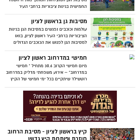
גם ברובע הבילויים *הכניסה חופשית*
החמישית בגינות ציבוריות ברחבי העיר
בחודשי הקיץ, יתקיימו ב-17 גינות ציבוריות
ברחבי העיר * בתפריט: מופעים של כוכבי
מסיבות גן בראשון לציון
הילדים, סדנאות, משחקים והצגות בכ-70
עולמות וכוכבים נפגשים במסיבות הגן בגינות
מסיבות והכול בחינם
הציבוריות ברחבי העיר ראשון לציון, בואו
למסיבות הגן לפגוש את הכוכבים הגדולים
ולגלות עולמות מרתקים.
חמישי במדרחוב ראשון לציון
מיום חמישי הקרוב 30.6 מתחיל " חמישי
במדרחוב" – אירוע משפחתי מדליק במדרחוב
רוטשילד שיתקיים בכל ימי חמישי של הקיץ
בין השעות 18:00 – 21:00 ובו משחקיית ענק
לכל הגילאים, משחקים שנבנו במיוחד
למדרחוב , משחקי חשיבה לקטנים ולגדולים,
ג'ימבורי לפעוטות, הצגות, מופעים, מוזיקה
חיה וסדנאות אמנות מגוונות ומקצועיות. וגם
פינת קריאה, ודמויות שטח מצחיקות. ואם
חשבתם שזה הכל - אז לצידנו פועל גם שוק
קיץ בראשון לציון - מסיבת הרחוב
איכרים של יום חמישי ! יש לנו שפע מהכל -
חוזרת ופותחת קיץ גדוש
מעניין, מצחיק, טעים , ואנחנו מחכים לכם!