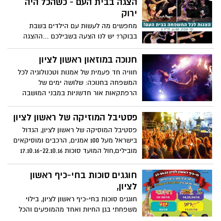
הצגה בבית העם - כשהכל היה
ירוק
מחפשים מה לעשות עם הילדים בשבת
בבוקר? יש לנו הצעה בשבילכם ...ההצגה
"כשהכל היה ירוק" מגיעה לבית העם בראשון
לציון!
חנוכה במוזאון ראשון לציון
חוויה חד פעמית של אמנות וטכנולוגיה לכל
המשפחה בחנוכה: שלושה ימים של
הרפתקאות אור חדשניות במבני המושבה
ההיסטוריים בראשון לציון.מיצג אור קולי
אמנותי חד פעמי במסגרתו המבנים
פסטיבל המוזיקה של ראשון לציון
המשוחזרים יהפכו לחדרי חידה מקוריים
פסטיבל המוסיקה של ראשון לציון, הגדול
שעוסקים בחוויות האור וניצוץ האש, מיצגים
בישראל מעל 100 אמנים, הרכבים ומוסיקאים
אינטראקטיביים, מוסיקה ותנועה.
מובילים,חול המועד סוכות 17.10.16-22.10.16
חוגגים סוכות בחי-כיף ראשון
לציון,
חוגגים סוכות בחי-כיף ראשון לציון, בילוי
משפחתי בגן החיות ואחד מהמופעים והכל
בכרטיס אחד בין התאריכים 17-24.10.2016