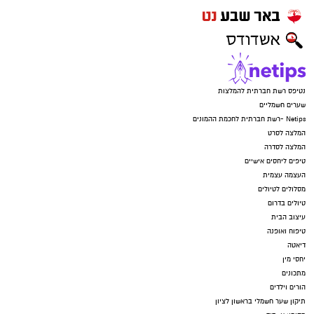
נטיפס רשת חברתית להמלצות
שערים חשמליים
Netips -רשת חברתית לחכמת ההמונים
המלצה לסרט
המלצה לסדרה
טיפים ליחסים אישיים
העצמה עצמית
מסלולים לטיולים
טיולים בדרום
עיצוב הבית
טיפוח ואופנה
דיאטה
יחסי מין
מתכונים
הורים וילדים
תיקון שער חשמלי בראשון לציון