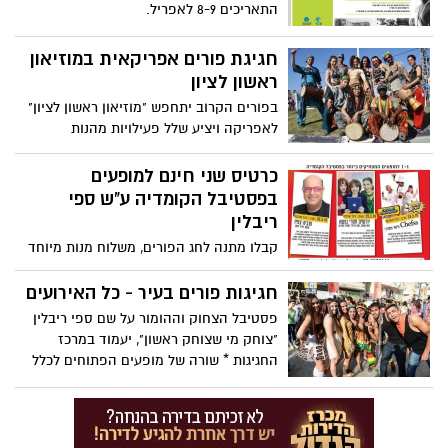
התאריכים 8-9 לאפריל.
חגיגת פורים אפריקאית במוזיאון
ראשון לציון
בפורים הקרוב יתחפש "מוזיאון ראשון לציון"
לאפריקה ויציע שלל פעילויות מהנות
בהשראת היבשת. במתחם המוזיאון יערך
מופע מרהיב של להקת בנגורה ויתקיימו
כרטיס שני חינם למופעים
סדנאות והפעלות שונות לכל הגילאים, ביניהם
בפסטיבל הקומדיה ע"ש ספי
סדנאות ריקוד, תיפוף בישול ויצירה.
ריבלין
קבלו מתנה לחג הפורים, משלוח מנות מיוחד
– כרטיס שני חינם למופעים המצחיקים ביותר
בפסטיבל הקומדיה ע"ש ספי ריבלין.להזמנת
חגיגות פורים בעיר - כל האירועים
כרטיסים 03-9666141 ובאתר
פסטיבל הצחוק וההומור על שם ספי ריבלין
www.hakartis.co.il
"צוחק מי שצוחק ראשון", יעמוד במרכז
החגיגות * שורה של מופעים הפתוחים לכלל
הציבור, ללא על., ובהם כוכבי הילדים הכי
נחשבים, מחכה לכם בגן בעברית, פארק
השקמה ובגן המושבה * סיבה למסיבה .