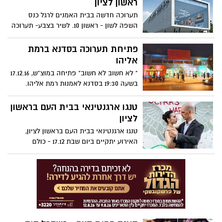
ראשון לציון
תערוכה חדשה בבית האמנים לרגל כנס
השפה לשון - ראשון 10. לשיר בצבע- תערוכה
קבוצתית של שירי ילדים - פתיחה: 17\01\07
מוצ"ש בשעה 19:30.
פתיחת תערוכה בסדנא ברמת
אליהו
" לא חשוב לא חשוב" פתיחה במוצ"ש, 17.12.16
בשעה 19:30 בסדנא לאמנות רמת אליהו.
מציגים :עלמא גרשוני ואורי גרשוני .בחלון
אמנית: מיצב של עדנה אוחנה. אוצרת : אורית
טנגו ארגנטינאי בבית העם בראשון
חסון ולדר
לציון
טנגו ארגנטינאי בבית העם בראשון לציון,
האירוע יתקיים ביום שבת 17.12 - כולם
מוזמנים והכניסה חופשית