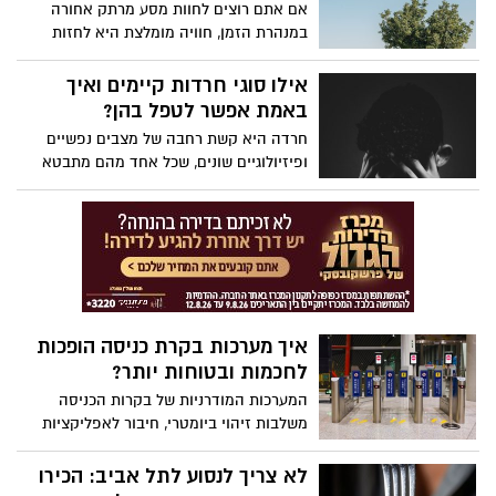
אם אתם רוצים לחוות מסע מרתק אחורה
במנהרת הזמן, חוויה מומלצת היא לחזות
במיצגים אינטראקטיביים במקומות בהם
ההיסטוריה מתעוררת לחיים. מיצג עמק הבכא
אילו סוגי חרדות קיימים ואיך
הוא מקום בו האפקטים הקוליים ממלאים את
באמת אפשר לטפל בהן?
האוויר ועיני הלוחמים מביטות מהמסך, וכך
חרדה היא קשת רחבה של מצבים נפשיים
מבינים שמה שקרה ברמת הגולן בימי מלחמת
ופיזיולוגיים שונים, שכל אחד מהם מתבטא
יום הכיפורים הוא סיפור שחייבים לחוות בכל
אחרת ודורש התייחסות מעט שונה. החדשות
החושים ולא רק לקרוא עליו. אז אם אתם
הטובות הן שבבית מאזן, Relife-Center,
מגיעים לרמת הגולן אל תפספסו את המיצג
תוכלו לקבל טיפולים במגוון שיטות פשוטות
הבא:
להתמודדות ברגעים שבהם החרדה מתפרצת,
עם תוצאות לטווח הארוך.
איך מערכות בקרת כניסה הופכות
לחכמות ובטוחות יותר?
המערכות המודרניות של בקרות הכניסה
משלבות זיהוי ביומטרי, חיבור לאפליקציות
וניהול מרחוק, מה שמאפשר שליטה מלאה על
מי שנכנס, מתי ואיך, עם הפחתה משמעותית
לא צריך לנסוע לתל אביב: הכירו
של פריצות וניסיונות חדירה שאינם מורשים.