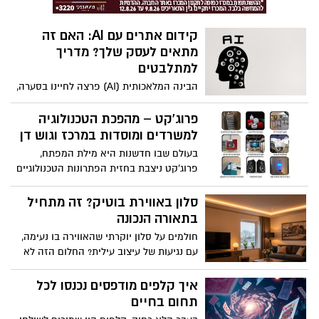
תחבורה ציבורית
קידום אתרים עם AI: האם זה
מתאים לעסק שלך? מדריך
למתלבטים
הבינה המלאכותית (AI) פרצה לחיינו בסערה,
ושינתה כמעט כל תחום, החל מפיתוח תוכנה
ועד יצירת אמנות. בעולם קידום האתרים, ה-
פרוג'קט – מהפכת הטכנולוגיה
AI הפכה במהירות לכלי עבודה עוצמתי
למשרדים ומוסדות במרכז וגוש דן
שמעורר סקרנות, חשש ותקווה בקרב בעלי
בעולם שבו חדשנות היא מילת המפתח,
עסקים. מצד אחד, היא מציעה פוטנציאל
פרוג'קט ניצבת בחזית הפתרונות הטכנולוגיים
אדיר לאוטומציה, ניתוח נתונים בקנה מידה
למשרדים ולמוסדות באזור המרכז וגוש דן. עם
עצום ויצירת תוכן מהיר. מצד שני, רבים תוהים
ניסיון של למעלה משני עשורים, הובלה
סלון באווירת בוטיק? זה מתחיל
האם שימוש בבינה מלאכותית עלול לפגוע
מקצועית של אביעד אסולין, ותודעת שירות
בתאורה הנכונה
באותנטיות של המותג, או גרוע מכך, להוביל
בלתי מתפשרת – פרוג'קט היא הבחירה של
לענישה על ידי מנועי החיפוש.
חולמים על סלון יוקרתי שהאווירה בו נעימה,
עסקים, חברות, מוסדות ציבוריים וארגונים
עם נגיעות של עיצוב עילית? החלום הזה לא
המחפשים להקים סביבה חכמה, בטוחה
חייב להישאר בפינטרסט, למעשה, הדרך הכי
ומתפקדת בקדמת הטכנולוגיה.
פשוטה, נגישה ואפקטיבית לשדרוג הסלון
איך קלפים מודפסים נכנסו לכל
מתחילה דווקא בתאורה. אבל לא סתם
תחום בחיים
תאורה, הכוונה כאן היא לתאורה שיודעת