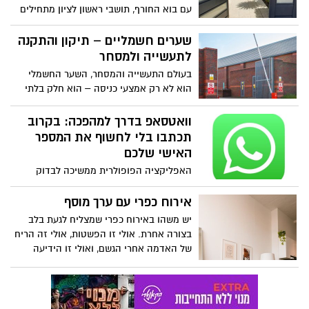
עם בוא החורף, תושבי ראשון לציון מתחילים
להרגיש את השפעת השינוי בעונות גם בבית.
הקור והגשמים גורמים למזיקים כמו תיקנים,
שערים חשמליים – תיקון והתקנה
נמלים, פרעושים ואף מכרסמים - לחפש
לתעשייה ולמסחר
מסתור ומקלט חם בתוך מבנים סגורים.
בעולם התעשייה והמסחר, השער החשמלי
בתקופה הזו רבים מבינים עד כמה חשוב
הוא לא רק אמצעי כניסה – הוא חלק בלתי
להיערך מראש ולטפל במפגעים בזמן, לפני
נפרד מהביטחון, הנוחות והיעילות של כל
שהבעיה מחמירה. למרות הפיתוי לבחור
עסק. כשצריך שירות אמין, מהיר ומקצועי –
וואטסאפ בדרך למהפכה: בקרוב
שירות זול ומהיר, חשוב לזכור שלא תמיד
פונים אל יוסי נתנאל, מומחה לשערים
תכתבו בלי לחשוף את המספר
מחיר הדברה בראשון לציון צריך להיות הגורם
חשמליים עם ניסיון רב בתחום.
האישי שלכם
היחיד שמשפיע על הבחירה.
האפליקציה הפופולרית ממשיכה לבדוק
מערכת חדשה שתאפשר שמות משתמש, עם
אפשרות לשמור יוזר מראש ולהוסיף שכבת
אירוח כפרי עם ערך מוסף
פרטיות ייחודית
יש משהו באירוח כפרי שמצליח לגעת בלב
בצורה אחרת. אולי זו הפשטות, אולי זה הריח
של האדמה אחרי הגשם, ואולי זו הידיעה
שבמרחק של כמה שעות נסיעה אפשר
להרגיש כאילו יצאנו לעולם אחר, קצת כמו
לצאת להפוגה לחו"ל.