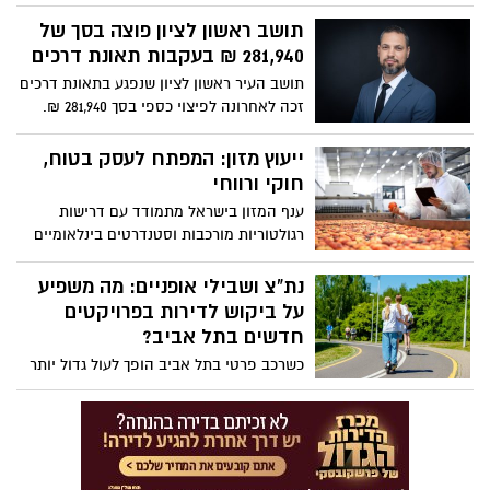
ולנשים כאחד, ולעיתים קרובות היא משפיעה
לא רק על המראה החיצוני – אלא גם על
תושב ראשון לציון פוצה בסך של
תחושת הביטחון העצמי ואיכות החיים. כיום,
281,940 ₪ בעקבות תאונת דרכים
בזכות התקדמות הרפואה האסתטית, יש מגוון
תושב העיר ראשון לציון שנפגע בתאונת דרכים
פתרונות שיכולים לסייע – אך השאלה הגדולה
זכה לאחרונה לפיצוי כספי בסך 281,940 ₪.
היא: איך בוחרים את הטיפול הנכון?
הפיצוי נקבע לאחר שנוהל עבורו תיק משפטי
מול חברת הביטוח, והוכר בנזקי הגוף שנגרמו
ייעוץ מזון: המפתח לעסק בטוח,
לו כתוצאה מהתאונה.
חוקי ורווחי
ענף המזון בישראל מתמודד עם דרישות
רגולטוריות מורכבות וסטנדרטים בינלאומיים
מחמירים. בעלי עסקים ומפעלים נדרשים
לעמוד בתקנות משרד הבריאות, לשמור על
נת"צ ושבילי אופניים: מה משפיע
איכות ובטיחות המזון, ולעיתים גם להתאים
על ביקוש לדירות בפרויקטים
את עצמם לדרישות של שווקים בינלאומיים.
חדשים בתל אביב?
כאן נכנס לתמונה ייעוץ מזון מקצועי - ליווי
כשרכב פרטי בתל אביב הופך לעול גדול יותר
צמוד שמבטיח שכל שלב בתהליך יהיה נכון,
מיום ליום, התושבים מחפשים לגור באזורים
יעיל וחוקי.
שיאפשרו להם להתנייד בקלות בלי להחזיק
רכב. שינוי זה מוביל לעליה בביקוש לדירות
בפרויקטים חדשים בעיר אשר נבנים סמוך
לקווי רכבת קלה, שבילי אופניים ונתיבי