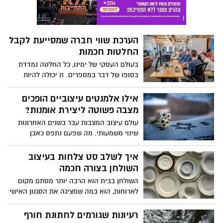
הערכת שווי חברה שמסייעת לקבל
החלטות חכמות
בעולם העסקי של ימינו, כל החלטה נמדדת
בסופו של דבר במספרים. זו יכולה להיות
מכירת חברה, חיפוש משקיע או בניית תוכנית
אסטרטגית לטווח הרחוק, בעלי עסקים
אילו אלמנטים עיצוביים הופכים
ומשקיעים מבינים שכדי לנווט בביטחון במים
מצבה פשוטה ליצירת אומנות?
הסוערים של הכלכלה, הם צריכים כלי מהותי
עולם עיצוב המצבות עבר בשנים האחרונות
אחד: הערכת שווי חברה. מדובר בתהליך
שינוי משמעותי. מה שפעם נתפס כאבן
שהוא ממש לא רק טכני או חשבונאי, זהו
פשוטה ומסותתת הפך כיום לשדה יצירה
הבסיס לקבלת החלטות מושכלות, שמונעות
עשיר, שבו משלבים חומר, צורה ומשמעות
איך לשלב סט צלחות בעיצוב
טעויות יקרות ומאפשרות לנצל הזדמנויות
אישית. מצבות הן כבר ממש לא רק סימן
השולחן בצורה חכמה
בצורה נבונה. אז מה אתם צריכים לדעת עליו?
זיכרון סטנדרטי, פעמים רבות הן יהיו יצירות
הפורום לכלכלה ואקטואריה עושים סדר
השולחן בבית הוא הרבה יותר מסתם מקום
אמנות מלאות מחשבה ורגש.
ומסבירים רק את מה שחשוב.
לארוחות, הוא במה שמציגה את הסגנון האישי
שלנו, את הקפדנות שלנו לפרטים ואת החום
שאנחנו רוצים להעביר לאורחים. סט צלחות
רעיונות שגורמים לחתונת חורף
מעוצבות יכול להפוך את השולחן למרכז