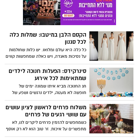
הקסם הלבן במיטבו: שמלות כלה
לכל סגנון
כל כלה היא עולם ומלואו. יש כלות שחולמות
על נסיכות מאגדה, ויש כאלה שמחפשות קווים
נקיים ומודרניים. יש מי שרוצה להרגיש
רומנטית ועדינה, ויש מי שמעדיפה להפתיע
סינרקידס: הפעלות חנוכה לילדים
עם משהו שונה ונועז. היופי בעולם שמלות
שמתאימות לכל אירוע
הכלה של היום הוא שבאמת יש מענה לכל
חג החנוכה מביא איתו שמונה ימים של
אישה ולכל חלום.
חופשה לא מעטה, ילדים נרגשים ושפע של
פעילויות שניתן למלא בהן את החג. עבור
הורים, מתנ"סים, מוסדות חינוך וארגונים,
משלוח פרחים לראשון לציון עושים
האתגר הוא זהה: למצוא פעילות שתעסיק,
עם שושי רגעים של פרחים
תשמח ותעשיר את הילדים, בלי עומס ובאופן
כשמחפשים להזמין פרחים ליקרים לנו, לא
מקצועי ובטוח. כאן נכנסת לתמונה חברת
מתפשרים על איכות. זר טוב הוא לא רק אוסף
סינרקידס, שמובילה כבר יותר מ-21 שנה את
של פרחים, הוא מחווה שמספרת סיפור,
תחום ההפעלות לילדים בישראל, ומציעה