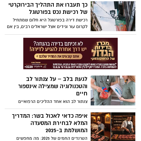
מבטאת רגש ומשאירה רושם שנשאר הרבה
כך תעברו את התהליך הבירוקרטי
מערך מגוון ומותאם אישית של הפעלות חנוכה
אחרי שהזר הועבר לידי הנמען.
של רכישת נכס בפורטוגל
לכל סוגי האירועים.
רכישת דירה בפורטוגל היא חלום שמתחיל
לקרום עור וגידים אצל ישראלים רבים, בין אם
לשם השקעה, מגורים בעתיד או יצירת רשת
ביטחון כלכלית במקום יציב ומזמין. אבל כמו
כל מהלך משמעותי שכזה מעבר לים, גם כאן
הכניסה אל עולם הנדל"ן הפורטוגלי חושפת
שכבה של בירוקרטיה, מושגים חדשים ורגעים
שבהם צריך לעצור לרגע, לנשום ולהבין מה
בעצם הצעד הבא.
לגעת בלב – על צנתור לב
והטכנולוגיה שמצילה אינספור
חיים
צנתור לב הוא אחד ההליכים הרפואיים
החשובים והמתקדמים ביותר בעולם
הקרדיולוגיה. הוא מאפשר לאבחן ולטפל
איפה כדאי לאכול בשר: המדריך
במחלות לב וכלי דם בדיוק מרבי ובזמן קצר,
המלא לבחירת המסעדה
ובמקרים רבים אף להציל חיים. בשנים
המושלמת ב-2025
האחרונות הפך הצנתור לטיפול נפוץ, בטוח
הטרנדים החמים של 2025: מה מחפשים