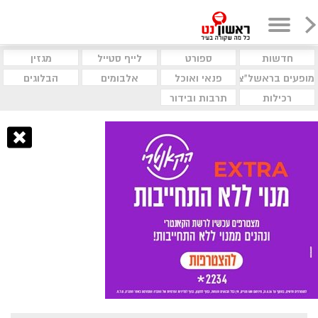
חדשות
ספורט
לייף סטייל
מגזין
מופעים בראשל"צ
פנאי ואוכל
אלבומים
הבלוגים
רכילות
תרבות ובידור