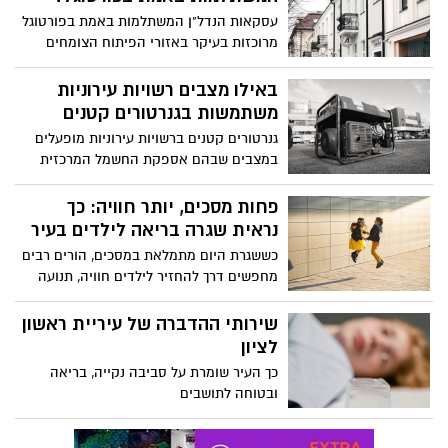
עסקאות הנדל"ן המשתלמות באמת בפורטוגל
מרוכזות בעיקר באזורי הפיתוח הצומחים
והיישובים הקטנים שמציעים שילוב מנצח של
מחירים אטרקטיביים, פוטנציאל עליית ערך
באילו מצבים רשויות עירוניות
ואיכות חיים גבוהה.
משתמשות בגנרטורים קטנים
גנרטורים קטנים ברשויות עירוניות מופעלים
במצבים שבהם אספקת החשמל המרכזית
נפגעת, ומספקים פתרון מיידי לשמירה על
פעילות חשובה. הם מאפשרים לתאורת
פחות מסכים, יותר חוויה: כך
הרחוב להמשיך לפעול, מערכות מים ושירותים
נראית שגרה בריאה לילדים בעיר
חיוניים להישאר זמינים, ובבתי חולים להמשיך
כששגרת היום מתמלאת במסכים, הורים רבים
את הטיפול הרפואי בלי הפסקות.
מחפשים דרך להחזיר לילדים חוויה, תנועה
ועניין אמיתי. לא פתרונות קיצוניים ולא
אטרקציות חד פעמיות, אלא איזון יומיומי
שירותי ההדברה של עיריית ראשון
שמתאים לחיים בעיר גדולה ולמשפחה עסוקה
לציון
כך העיר שומרת על סביבה נקייה, בריאה
ובטוחה לתושבים