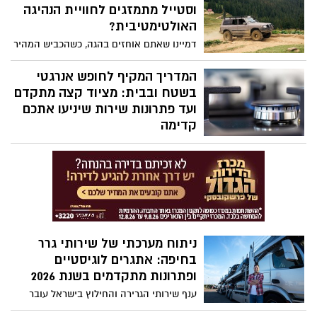
"תו מקדם השוויון וההוגנות המגדרית",
וסטייל מתמזגים לחוויית הנהיגה
המהווה חותמת רשמית לתרבות הארגונית
האולטימטיבית?
המתקדמת ולשילוב נשים בכל דרגי הניהול
דמיינו שאתם אוחזים בהגה, כשהכביש המהיר
והשטח. ולמי ששכח - שורשיה של הקבוצה -
נפתח לפניכם והנוף מתחלף מהעיר הסואנת
בנס ציונה.
לשבילי עפר פראיים.
המדריך המקיף לחופש אנרגטי
בשטח ובבית: מציוד קצה מתקדם
ועד פתרונות שירות שיניעו אתכם
קדימה
היכולת לקחת את הנוחות של הבית איתנו לכל
מקום היא אחד התענוגות הגדולים של העידן
המודרני.
ניתוח מערכתי של שירותי גרר
בחיפה: אתגרים לוגיסטיים
ופתרונות מתקדמים בשנת 2026
ענף שירותי הגרירה והחילוץ בישראל עובר
בשנים האחרונות תהליכי מודרניזציה מואצים,