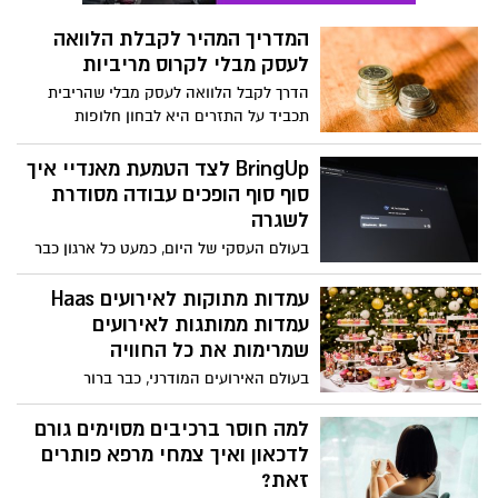
פילאטיס, שמציעה אימוני פילאטיס מכשירים
המדריך המהיר לקבלת הלוואה
לנשים עם דגש על יצירת מרחב בטוח ומעצים
לעסק מבלי לקרוס מריביות
שבו כל מתאמנת יכולה להתקדם בקצב שלה.
הדרך לקבל הלוואה לעסק מבלי שהריבית
תכביד על התזרים היא לבחון חלופות
פיננסיות שמציעות גמישות גבוהה יותר מזו
של המערכת הבנקאית המסורתית.
BringUp לצד הטמעת מאנדיי איך
סוף סוף הופכים עבודה מסודרת
לשגרה
בעולם העסקי של היום, כמעט כל ארגון כבר
מבין את החשיבות של סדר, תהליכים ברורים
וניהול משימות נכון. אבל בין להבין את הצורך
עמדות מתוקות לאירועים Haas
לבין ליישם אותו בפועל יש פער גדול. לא מעט
עמדות ממותגות לאירועים
עסקים מאמצים מערכות ניהול מתקדמות, אך
שמרימות את כל החוויה
בפועל לא מצליחים להפוך אותן לחלק בלתי
בעולם האירועים המודרני, כבר ברור
נפרד מהשגרה.
שהפרטים הקטנים הם אלו שעושים את
ההבדל הגדול. מעבר למוזיקה, לאוכל ולעיצוב
למה חוסר ברכיבים מסוימים גורם
הכללי, יש אלמנטים שמצליחים להרים את
לדכאון ואיך צמחי מרפא פותרים
האירוע לרמה אחרת לגמרי. אחד מהם הוא
זאת?
שילוב של עמדות ממותגות לאירועים,