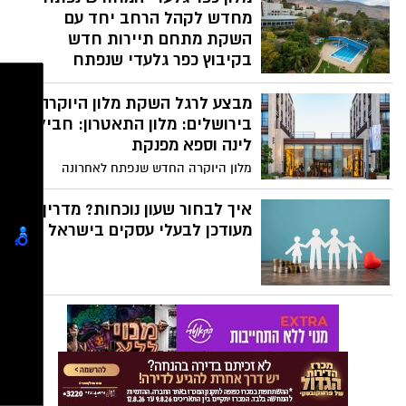
שמחפשים לנשום, לעצור ולפנק את עצמם
מחדש לקהל הרחב יחד עם
באמת.
השקת מתחם תיירות חדש
בקיבוץ כפר גלעדי שנפתח
בהשקעה הנאמדת בכ 5 מיליון
ש"ח
מבצע לרגל השקת מלון היוקרה
בירושלים: מלון התאטרון: חבילת
לאחר תקופה ממושכת של סגירת מלון כפר
לינה וספא מפנקת
גלעדי, למשך כשנה וחצי, בשל המלחמה,
פותח המלון הממוקם בקיבוץ כפר גלעדי,
מלון היוקרה החדש שנפתח לאחרונה
מחדש את שעריו, עם חווית אירוח ייחודית.
בירושלים, מלון התיאטרון, ומשתייך למותג M
Gallery של קבוצת אקור הצרפתית, יוצא
איך לבחור שעון נוכחות? מדריך
במבצע השקה במסגרתו מציע חבילת היכרות
מעודכן לבעלי עסקים בישראל
לאירוח מפנק הכולל לינה + טיפולי ספא.