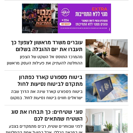
על עיבוד שבבי cnc, המטרה היא להשיג דיוק
ברמת המיקרון תוך שמירה על חזרתיות
גבוהה.
עוברים משרד מראשון לצפון? כך
תעברו את יום ההובלה בשלום
מהמרכז התוסס אל השקט של הצפון
ההחלטה להעתיק את פעילות העסק מראשון
לציון צפונה היא מהלך אסטרטגי משמעותי
שמביא איתו הזדמנויות חדשות. המעבר
ביטוח פספורט קארד כפתרון
ממרכז הארץ הרועש אל אזורי התעשייה
מתקדם לביטוח נסיעות לחול
וההייטק המתפתחים של הצפון דורש הרבה
ביטוח פספורט קארד שינה את הדרך שבה
יותר מסתם אריזה של כמה קלסרים; מדובר
ישראלים חווים ביטוח נסיעות לחול. במקום
בלוגיסטיקה מורכבת של מרחק וזמן. הדרך
תהליכים מסורבלים, החזרים בדיעבד
הארוכה דורשת תכנון מקדים מדויק כדי
והתעסקות עם קבלות, מדובר במודל פשוט
סוגי שטיחים: כך תבחרו את סוג
להבטיח שיום המעבר לא יהפוך ליום של
וברור שמעמיד את המבוטח במרכז. ברגע
השטיח שמתאים לכם
השבתה עסקית, אלא לצעד ראשון ומוצלח
האמת, כאשר מתעוררת בעיה רפואית בחול,
בפרק החדש של החברה שלכם.
לפני שבוחרים שטיח, רבים מתמקדים בצבע
הדבר האחרון שמטייל צריך הוא לחץ כלכלי
או במראה הכללי, אבל בפועל אחת ההחלטות