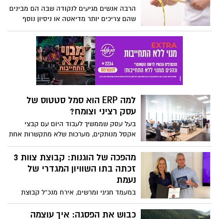
הרבה אנשים מגיעים לנקודה שבה הם מבינים
שהם צריכים יותר מדיאטה או ניסיון נוסף
להתחיל מחדש. זה השלב שבו עולה
האפשרות לפנות למסגרת מקצועית. אבל כאן
בדיוק מתחיל הבלבול: מה באמת מקבלים
כשפונים אל מרפאה לטיפול בהשמנת יתר,
ומה ההבדל בין זה לבין כל מה שניסיתם עד
היום? במאמר הזה נבחן את התהליך מזווית
רחבה יותר - לא רק מה עושים שם, אלא איך
למה ERP הוא סמל סטטוס של
זה עובד בפועל ולמה זה יכול לעשות את
עסק רציני וצומח?
ההבדל.
בעל עסק שממשיך לעבוד היום עם קבצי
אקסל מנותקים, מערכות שלא מתקשרות אחת
עם השנייה או מחלקות שפועלות כמו איים
נפרדים, נתפס כבעל ארגון שלא מוכן לצמיחה.
מהפכה של הוגנות: קבוצת צוות 3
זכתה בתו השוויון המגדרי של
נעמת
במעמד חגיגי ומרשים, אירח מנכ"ל קבוצת
צוות 3, ניר גלבוע, את יו"ר נעמת חגית פאר,
לציון אבן דרך היסטורית עבור החברה: קבלת
כבוש את הפסגה: איך עוצמה