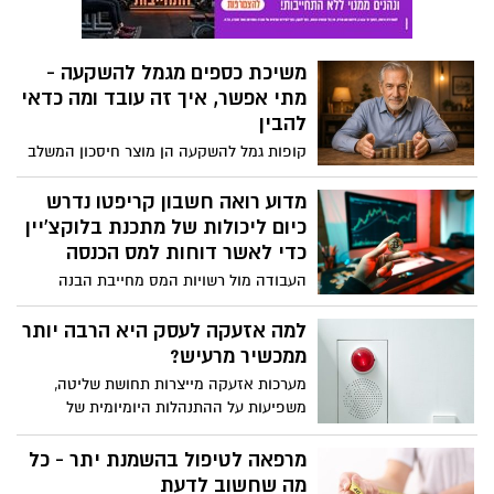
דיגיטליות מאפשרת לכם לגשת לכל הספרייה
מכל מקום, ולרכז בה גם את הספרים שכבר
קיימים אצלכם בכריכה קשה אל המדף
משיכת כספים מגמל להשקעה -
ספרים הדיגיטלי שלכם.
מתי אפשר, איך זה עובד ומה כדאי
להבין
קופות גמל להשקעה הן מוצר חיסכון המשלב
בין אפשרות להשקיע בשוק ההון לבין גישה
נזילה לכסף שנצבר. אחד הנושאים המרכזיים
מדוע רואה חשבון קריפטו נדרש
שמעסיקים חוסכים לאורך הדרך הוא אופן
כיום ליכולות של מתכנת בלוקצ'יין
משיכת הכספים: מתי ניתן למשוך, באילו
כדי לאשר דוחות למס הכנסה
תנאים, ומה המשמעות של כל בחירה מבחינת
העבודה מול רשויות המס מחייבת הבנה
מיסוי וניהול החיסכון.
עמוקה של פרוטוקולים מבוזרים, וזו הסיבה
שכל אישור דוח שנתי דורש כיום מעורבות של
למה אזעקה לעסק היא הרבה יותר
רואה חשבון קריפטו שמבין בקוד לא פחות
ממכשיר מרעיש?
מאשר במספרים.
מערכות אזעקה מייצרות תחושת שליטה,
משפיעות על ההתנהלות היומיומית של
עובדים, מחזקות אמון מול לקוחות, מצמצמות
הפסדים סמויים ומאפשרות לבעלי עסקים
מרפאה לטיפול בהשמנת יתר - כל
להתעסק בצמיחה.
מה שחשוב לדעת