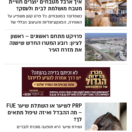
כולו. המשטחים של Laminam מציעים חוויה
איך ארבל מטבחים יוצרים חוויית
שיניים מתקדם באמת מפחית את רמת הכאב
שבה חומר, מרקם וצבע פוגשים עיצוב מוקפד,
מטבח מושלמת לבית ולעסק?
– והתשובה ברורה: במידה ניכרת.
ומשדרים תחושת יוקרה שמשאירה רושם
כשמדובר במטבחים, כל פרט קטן משפיע על
מיידי. בין אם מדובר במטבח מודרני, חדר
האווירה, הפונקציונליות והעיצוב הכללי של
אמבטיה מרווח או חלל ציבורי יוקרתי,
הבית או המשרד. ארבל מטבחים מציעים
הבחירה בשיש או גרניט פורצלן נכונה יכולה
שילוב יוצא דופן של ידע וניסיון משפחתי לצד
פרויקט מתחם ראשונים – ראשון
להפוך כל חלל למקום שמרגיש איכותי, מעוצב
טכנולוגיה מתקדמת, המאפשר ללקוחות
לציון: רובע המטרו החדש שישנה
בקפידה ומזמין.
ליהנות מפתרונות מותאמים אישית שמדגישים
את מזרח העיר
יוקרה, נוחות ועיצוב ייחודי.
PRP לשיער או השתלת שיער FUE
– מה ההבדל ואיזה טיפול מתאים
לך?
נשירת שיער היא תופעה מוכרת לגברים