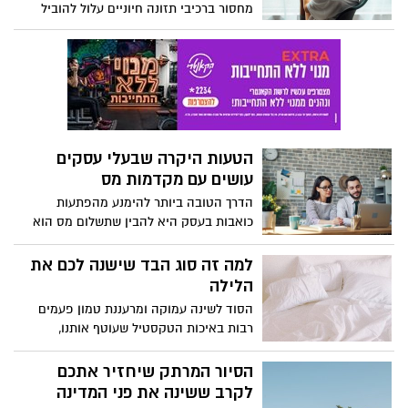
מחסור ברכיבי תזונה חיוניים עלול להוביל
שמוסיפות לא רק טעם אלא גם זהות, חוויה
לירידה משמעותית ברמות הסרוטונין והדופמין
ואמירה ייחודית.
במוח, דבר שגורם להופעת תסמיני דכאון,
חרדה ועייפות כרונית.
הטעות היקרה שבעלי עסקים
עושים עם מקדמות מס
הדרך הטובה ביותר להימנע מהפתעות
כואבות בעסק היא להבין שתשלום מס הוא
לא גזירת גורל סטטית, מדובר בנגזרת ישירה
של הרווחיות המשתנה שלכם.
למה זה סוג הבד שישנה לכם את
הלילה
הסוד לשינה עמוקה ומרעננת טמון פעמים
רבות באיכות הטקסטיל שעוטף אותנו,
כשבחירה במוצר הנכון יכולה להפוך עוד לילה
רגיל לחוויה של בית מלון יוקרתי.
הסיור המרתק שיחזיר אתכם
לקרב ששינה את פני המדינה