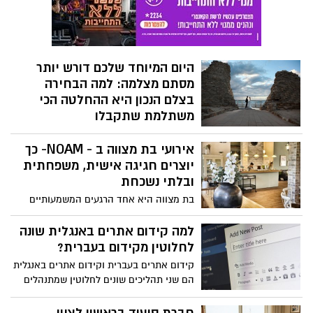
של מסמכים, הרי שכיום יותר ויותר תהליכים
מתבצעים באמצעות מערכות ממוחשבות
המאפשרות ניתוח נתונים בזמן אמת וזיהוי
חריגות באופן מהיר ומדויק יותר.
היום המיוחד שלכם דורש יותר
מסתם מצלמה: למה הבחירה
בצלם הנכון היא ההחלטה הכי
משתלמת שתקבלו
ארגון חתונה הוא פרויקט לוגיסטי מורכב. בין
אירועי בת מצווה ב - NOAM- כך
בחירת האולם, טעימות התפריט וסידורי
ההושבה, יש החלטה אחת שנשארת אתכם
יוצרים חגיגה אישית, משפחתית
הרבה אחרי שהאורחים האחרונים עוזבים
ובלתי נשכחת
והמוזיקה דועכת: הזיכרונות. השאלה היא לא
בת מצווה היא אחד הרגעים המשמעותיים
רק מי יצלם אתכם, אלא מי ידע להפוך רגעים
והמרגשים בחיי המשפחה. זהו אירוע שמסמל
חולפים לאומנות שנשארת לדורות.
שלב חדש בחייה של הנערה, ולכן משפחות
למה קידום אתרים באנגלית שונה
רבות משקיעות זמן, מחשבה ורגש בכל פרט.
לחלוטין מקידום בעברית?
יש מי שמעדיפים חגיגה גדולה, אך משפחות
קידום אתרים בעברית וקידום אתרים באנגלית
רבות מחפשות דווקא אירוע אינטימי, חם
הם שני תהליכים שונים לחלוטין שמתנהלים
ומדויק יותר, כזה שמאפשר לכלת בת המצווה
לפי חוקים שונים. ההבדל נוגע לאופן שבו
להיות במרכז וליהנות באמת מהאנשים
אנשים מחפשים מידע, לרמת התחרות, לכמות