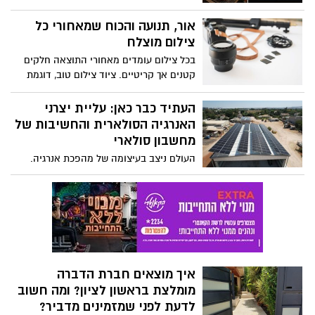
ויעיל, המאפשר למטופלים לשוב לשגרת
אוהבי הבשר היום?
חייהם במהירות. מדובר בפרוצדורה אשר
אור, תנועה והכוח שמאחורי כל
מחברת בין ידע רפואי, טכנולוגיה חדשנית
צילום מוצלח
וניסיון קליני רב.
בכל צילום עומדים מאחורי התוצאה חלקים
קטנים אך קריטיים. ציוד צילום טוב, דוגמת
סוללות איכותיות ועדשות מדויקות, משפיע
ישירות על הצלחת המשימה ואיכות הצילום
העתיד כבר כאן: עליית יצרני
המתקבל. בפרט, הביצועים של כל גוף מצלמה
האנרגיה הסולארית והחשיבות של
משתנים משמעותית לפי האביזרים הנלווים.
מחשבון סולארי
העולם ניצב בעיצומה של מהפכת אנרגיה.
מגמות סביבתיות, טכנולוגיות וכלכליות דוחפות
את המין האנושי להאיץ את המעבר מדלקים
פוסלים לייצור אנרגיה מתחדשת, ובראשן
האנרגיה הסולארית. ישראל, הממוקמת באזור
שטוף שמש במשך רוב ימות השנה, נמצאת
בעמדת פתיחה מצוינת לצמצום התלות
במשאבי הטבע, כגון: גז, נפט, פחם ומקורות
איך מוצאים חברת הדברה
מזהמים נוספים, ועצם, להובלת שינוי
מומלצת בראשון לציון? ומה חשוב
משמעותי בדרך לייצור חשמל נקי.
לדעת לפני שמזמינים מדביר?