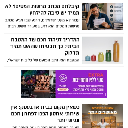
אלא דורש הבנה מעמיקה של אדריכלות חוץ
קיבלתם מכתב מרשות המסים? לא
ופונקציונליות מותאמת אקלים.
תמיד יש סיבה להילחץ
עבור לא מעט ישראלים, הרגע שבו מגיע מכתב
מרשות המסים הוא רגע שמעורר חשש. רבים
מניחים מיד שמדובר בבעיה, בביקורת מס או
בחשד כלשהו מצד הרשויות. בפועל, במקרים
המדריך לניהול חכם של המטבח
רבים מדובר בפנייה שגרתית לחלוטין שנועדה
הביתי: כך תבטיחו שהאש תמיד
לקבל מידע, להשלים מסמכים או לבצע
תדלוק
בדיקות תקופתיות במסגרת פעילותה
המטבח הוא הלב הפועם של כל בית ישראלי,
השוטפת של רשות המסים.
והגז הוא המנוע שמאחורי כל ארוחה
משפחתית מוצלחת. בין אם מדובר בבישולים
ארוכים ואיטיים לקראת שבת ובין אם
בהקפצה מהירה של ארוחת ערב באמצע
שבוע עמוס, אנחנו חייבים לדעת שתשתית
האנרגיה הביתית שלנו יציבה, אמינה ובטוחה.
כשאין מקום בבית או בעסק: איך
שירותי אחסון הפכו לפתרון חכם
ונגיש יותר
הצורך במקום נוסף הפך בשנים האחרונות