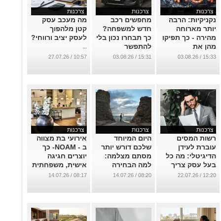
צרכנות
צרכנות
צרכנות
נקניקיות: הרבה
מחפשים רכב
מה מעכב עסק
יותר מארוחה
חדש למשפחה?
קטן מלהפוך
מהירה - כך תפיקו
כך תבחרו נכון בלי
לעסק יציב ורווחי?
מהן את
להתפשר
...
המקסימום
...
10:57 / 27.07.26
15:31 / 03.08.26
15:33 / 03.08.26
במטבח
...
צרכנות
צרכנות
צרכנות
רשות המסים
היום המיוחד
אירועי בת מצווה
עוברת לעידן
שלכם דורש יותר
ב - NOAM- כך
הדיגיטלי: מה כל
מסתם מצלמה:
יוצרים חגיגה
בעל עסק צריך
למה הבחירה
אישית, משפחתית
לדעת?
בצלם הנכון היא
ובלתי נשכחת
08:17 / 14.07.26
08:20 / 14.07.26
12:20 / 22.07.26
ההחלטה הכי
...
...
משתלמת
שתקבלו
...