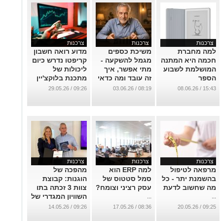
בישראל
...
צרכנות
צרכנות
צרכנות
למה מחברת
משיכת כספים
מדוע רואה חשבון
חכמה היא המתנה
מגמל להשקעה -
קריפטו נדרש כיום
המושלמת לשבוע
מתי אפשר, איך
ליכולות של
הספר
זה עובד ומה כדאי
מתכנת בלוקצ'יין
להבין
כדי לאשר דוחות
...
09:26 / 29.05.26
08:19 / 03.06.26
15:43 / 08.06.26
למס הכנסה
...
...
צרכנות
צרכנות
צרכנות
מרפאה לטיפול
למה ERP הוא
מהפכה של
בהשמנת יתר - כל
סמל סטטוס של
הוגנות: קבוצת
מה שחשוב לדעת
עסק רציני וצומח?
צוות 3 זכתה בתו
השוויון המגדרי של
...
...
נעמת
09:26 / 14.05.26
08:36 / 17.05.26
09:25 / 20.05.26
...