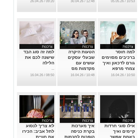
בלבד
מסודרת לשגרה
...
09:20 / 26.04.26
12:48 / 30.04.26
10:53 / 05.05.26
...
...
צרכנות
צרכנות
צרכנות
למה חוסר
הטעות היקרה
למה זה סוג הבד
ברכיבים מסוימים
שבעלי עסקים
שישנה לכם את
גורם לדכאון ואיך
עושים עם
הלילה
צמחי מרפא
מקדמות מס
...
פותרים זאת?
...
08:50 / 16.04.26
10:48 / 16.04.26
10:50 / 16.04.26
...
צרכנות
צרכנות
צרכנות
אילו סוגי חרדות
איך מערכות
לא צריך לנסוע
קיימים ואיך
בקרת כניסה
לתל אביב: הכירו
באמת אפשר
הופכות לחכמות
את חוויית