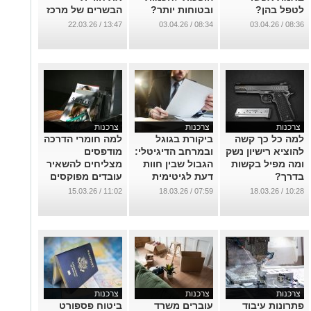
לטפל בהן?
ובטוחות יותר?
הבשרים של מרכז
הארץ "רוזה"
...
...
13:47 / 22.03.26
08:34 / 03.04.26
08:36 / 03.04.26
מודיעין
...
צרכנות
צרכנות
צרכנות
למה כל כך קשה
ביקורת בגוגל
למה חומרי הדרכה
להוציא רישיון נשק
ובמרחב הדיגיטלי:
מודפסים
ומה מפיל בקשות
הגבול שבין חוות
מצליחים להשאיר
בדרך?
דעת לגיטימית
עובדים מפוקסים
ללשון הרע
לאורך זמן?
...
11:02 / 15.03.26
07:59 / 18.03.26
10:28 / 18.03.26
...
...
צרכנות
צרכנות
צרכנות
פתרונות עיבוד
עוברים משרד
ביטוח פספורט