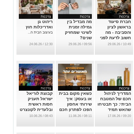
צרכנות
צרכנות
צרכנות
חברת סיעוד
מה מבדיל בין
ריהוט גן
בראשון לציון
גמילה זמנית
ואדריכלות חוץ
והסביבה - מה
לשינוי שמחזיק
בעיצוב הבית ה...
חשוב לדעת לפני
שנים?
שבוחרים
...
12:30 / 24.06.26
09:56 / 29.06.26
10:49 / 29.06.26
...
צרכנות
צרכנות
צרכנות
המדריך לניהול
כשאין מקום בבית
קבוצת לוריאל
חכם של המטבח
או בעסק: איך
ישראל תעניק
הביתי: כך תבטיחו
שירותי אחסון
חסות ראשית
שהאש תמיד
הפכו לפתרון חכם
ובלעדית לקונצרט
תדלוק
ונגיש יותר
הגאווה של עופר
08:43 / 10.06.26
08:11 / 11.06.26
09:20 / 17.06.26
ניסים, מהאירועים
...
...
הגדולים והבולטים
של חודש הגאווה