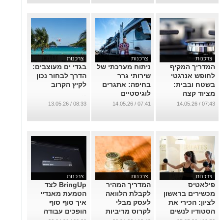
צרכנות
צרכנות
צרכנות
המדריך המקיף
ניתוח מערכתי של
בגדי ים מעוצבים:
לחופש אנרגטי
שירותי גרר
הדרך לבחור נכון
בשטח ובבית:
בחיפה: אתגרים
לקיץ הקרוב
מציוד קצה
לוגיסטיים
...
מתקדם ועד
ופתרונות
08:33 / 13.05.26
07:41 / 14.05.26
07:43 / 14.05.26
פתרונות שירות
מתקדמים בשנת
שיניעו אתכם
2026
קדימה
...
...
צרכנות
צרכנות
צרכנות
פילאטיס
המדריך המהיר
BringUp לצד
מכשירים בראשון
לקבלת הלוואה
הטמעת מאנדיי
לציון: הכירי את
לעסק מבלי
איך סוף סוף
הסטודיו לנשים
לקרוס מריביות
הופכים עבודה