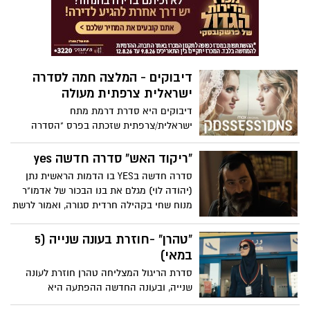
דיבוקים - המלצה חמה לסדרה
ישראלית צרפתית מעולה
דיבוקים היא סדרת דרמת מתח
ישראלית/צרפתית שזכתה בפרס "הסדרה
הטובה ביותר" על ידי איגוד המבקרים
בצרפת. בכיכובם של נועה קולר וצחי גראד. 6
"ריקוד האש" סדרה חדשה yes
פרקים שמשודרים בYES שכמתחילים לצפות
סדרה חדשה בYES בו הדמות הראשית נתן
בהם, קשה עד בלתי אפשרי להפסיק –
(יהודה לוי) מגלם את בנו הבכור של אדמו"ר
תתכוננו לראות ברצף את כל ה6 פרקים.
מנוח שחי בקהילה חרדית סגורה, ואמור לרשת
מותחן ראוי ועשוי היטב. סדרה מצוינת, אשר
אותו. היותו של נתן "רב של נשים" גורמת
מצליחה להשכיח מאיתנו את טרדות היום,
להוקעה שלו מהקהילה, וקשר קרוב שהוא
"טהרן" -חוזרת בעונה שנייה (5
לסחוף אותנו לתעלומה במרכזה ועל הדרך,
רוקם עם פייגי בת ה-17 (מיה עברין) טורף את
במאי)
לייצר תחושה אמיתית של חו"ל, על אף
כל הקלפים. השחקנים בסדרה הם נועה קולר,
שצולמה בבאר שבע רבתי.
סדרת הריגול המצליחה טהרן חוזרת לעונה
עידו ברטל, נאיה בינשטוק ונעמי לבוב, זהו
שנייה, ובעונה החדשה ההפתעה היא
הפרויקט הטלוויזיוני הראשון של רמה
שהשחקנית גלן קלוז מצטרפת כסוכנת מוסד
בורשטיין, הבמאית המוערכת מאחורי הסרט