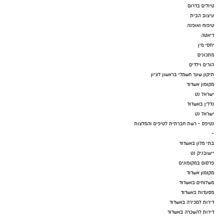
טיולים בדרום
עיצוב הבית
טיפוח ואופנה
דיאטה
יחסי מין
מתכונים
הורים וילדים
תיקון שער חשמלי בראשון לציון
מקומון אשדוד
ישראל נט
נדל"ן באשדוד
ישראל נט
נטיפס - רשת חברתית לטיפים והמלצות
-
בתי מלון באשדוד
יישובניק נט
פרסום במקומונים
מקומון אשדוד
משלוחים באשדוד
מסעדות באשדוד
דירות למכירה באשדוד
דירות להשכרה באשדוד