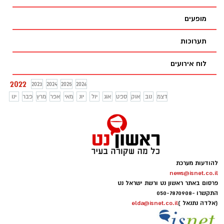
מככב גם השחקן זוכה האוסקר ג'רמי איירונס
הסטרימינג בעולם. בשבוע הראשון לעלייתה
("ליגת הצדק", "בית גוצ'י") והוא מבוסס על
מופעים
צברה בסך הכל יותר מ-20 מיליון שעות של
רומן מאת רוברט האריס. צפו בטריילר
צפייה.
תערוכות
לוח אירועים
2022
2023
2024
2025
2026
דצמ
נוב
אוק
ספט
אוג
יול
יונ
מאי
אפר
מרץ
פבר
ינו
להודעות מערכת
news@isnet.co.il
פרסום באתר ראשון נט ורשת ישראל נט
התקשרו -
050-7870908
(אלדה נתנאל )
elda@isnet.co.il