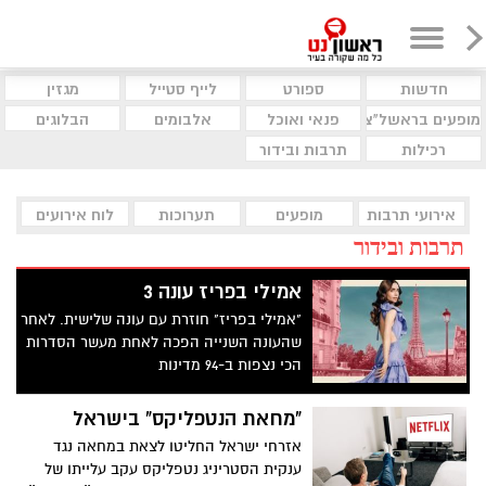
חדשות
ספורט
לייף סטייל
מגזין
מופעים בראשל"צ
פנאי ואוכל
אלבומים
הבלוגים
רכילות
תרבות ובידור
אירועי תרבות
מופעים
תערוכות
לוח אירועים
תרבות ובידור
אמילי בפריז עונה 3
"אמילי בפריז" חוזרת עם עונה שלישית. לאחר
שהעונה השנייה הפכה לאחת מעשר הסדרות
הכי נצפות ב-94 מדינות
"מחאת הנטפליקס" בישראל
אזרחי ישראל החליטו לצאת במחאה נגד
ענקית הסטריניג נטפליקס עקב עלייתו של