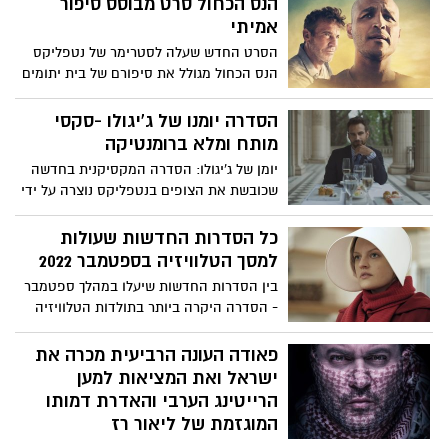
הנס הכחול סרט מבוסס סיפור
אמיתי
הסרט החדש שעלה לסטרימר של נטפליקס
הנס הכחול מגולל את סיפורם של בית יתומים
שנמצא בקשיים כלכליים לפני סגירה. פאפא
עומר מנהל בית היתומים היה ילד רחוב
הסדרה יומנו של ג'יגולו -סקסי
ואפילו סוחר סמים בעברו, שחזר למוטב וכעת
מותח ומלא ברומנטיקה
מנהל ביחד עם אשתו בית יתומים לילדים
יומן של ג'יגולו: הסדרה המקסיקנית בחדשה
מקסיקניים בשם "בית הוגאר". המקום ממומן
שכובשת את הצופים בנטפליקס נוצרה על ידי
מתרומות, אך לאחרונה המקום בקשיים ואם
סבסטיאן אורטגה למרות השם של הסדרה
לא ישלם את חובותיו המקום ייסגר.
מדובר בשילוב של מותחן, דרמה ורומנטיקה,
כל הסדרות החדשות שעולות
אפילו עם כמה נגיעות של מלודרמה.
למסך הטלוויזיה בספטמבר 2022
בין הסדרות החדשות שיעלו במהלך ספטמבר
- הסדרה היקרה ביותר בתולדות הטלוויזיה
(שר הטבעות) , עונות חדשות (כמו סיפורה של
שפחה) סדרות מפתיעות ועוד
פאודה העונה הרביעית מכרה את
ישראל ואת המציאות למען
הרייטינג הערבי והאדרת דמותו
המוגזמת של ליאור רז