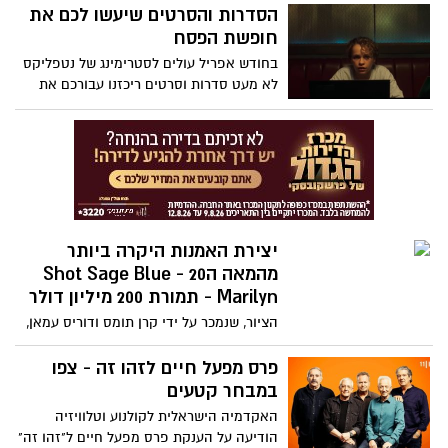
בשם מרג'אן, בדמות בריטית שהתחתנה עם
הסדרות והסרטים שיעשו לכם את
"למלא את החלל" . הסדרה מועמדת לפרס
איראני, התאסלמה וחיה באיראן כבר 40 שנה.
חופשת הפסח
הסדרה הטובה ביותר בתחרות הבינלאומית.
ניב סולטן שבה לתפקיד הראשי של תמר
בחודש אפריל עולים לסטרימינג של נטפליקס
רביניאן, האקרית הצעירה מיחידת 8200
לא מעט סדרות וסרטים ריכזנו עבורכם את
שנשלחה מטעם המוסד בשהות בדויה
הרשימה שתוכלו להתפנק עליה במיוחד
למשימה בטהרן, ולצידן השחקנים שון טאוב,
בחופשת החג . תהנו
שרבין אלנבי ואחרים.
יצירת האמנות היקרה ביותר
מהמאה ה20 - Shot Sage Blue
Marilyn - תמורת 200 מיליון דולר
הציור, שנמכר על ידי קרן תומס ודוריס עמאן,
עשוי להפוך ליצירת האמנות היקרה ביותר
מהמאה ה-20 שנמכרה אי פעם במכירה
פרס מפעל חיים לזהו זה - צפו
פומבית כאשר הוא יוצע למכירה בניו יורק
במבחר קטעים
בחודש מאי
האקדמיה הישראלית לקולנוע וטלוויזיה
הודיעה על הענקת פרס מפעל חיים ל"זהו זה"