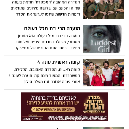
הסדרה האהובה 'המפקדת' חוזאת בעונה
הם נכתבו עבורה
שנייה והפעם עם שלושה טירונים עתודאים
ודמויות חדשות שינסו לערער את הסדר
הקיים. הסדרה תעלה למסך החל מיום רביעי
ה-19.10 ותשודר בימי רביעי וראשון בערוץ כאן
הנערה הכי בת מזל בעולם
11 ובדיגיטל
הנערה הכי בת-מזל בעולם הוא מותחן
מסתורי, משולב בתכנים מיניים ואלימות
מינית. דרמת-מתח מקורית של נטפליקס
קופה ראשית עונה 4
קופה ראשית, הסדרה האהובה, הקלילה,
המשחררת והמאוד מצחיקה, חוזרת לעונה 4
אחרי פגרה ארוכה וגם מעלה הילוך.