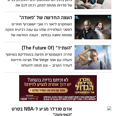
"לעולם אל תפסיק לחלום: חייו ומורשתו של
של סדרות מתחת למזגן, רכזנו לכם את
שמעון פרס" - קריין גו'רג קלוני (התנדב
הרשימה ההמלצות שלנו בנטפליקס לחודשי
למשימה). מרואיינים כמעריצים - נשיאי
הקיץ...
העונה החדשה של "פאודה"
ארה"ב ועוד. צפיית חובה
השחקנים ליאור רז ואבי יששכרוף חוזרים
למסכי הטלוויזיה שלנו עם עונה רביעית חזקה
מותחת וחוצה גבולות . העונה החדשה של
הסדרה האהובה כוללת עשרה פרקים ותשודר
בימי רביעי בשעה 22:00 ב-yes וב-STINGTV
"העתיד" (The Future Of)
סדרה דוקומנטרית חדשה בנטפליקס בשיתוף
פעולה עם אתר The Verge מציגה חיזיונת
לעתיד הקרוב – וגם תנסה להעלות
ספקולציות כאלה ואחרות לגבי העתיד הרחוק,
עד כמה שרואים שקוף.
אדם סנדלר מגיע ל-NBA בסרט
“השיחוק”