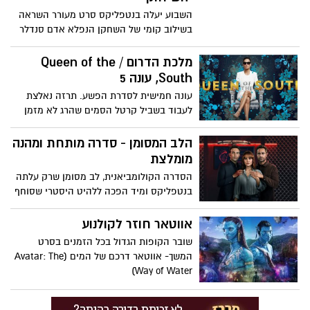
השבוע יעלה בנטפליקס סרט מעורר השראה
בשילוב קומי של השחקן הנפלא אדם סנדלר
בשם "השיחוק" שיעלה לסטרימינג ב8.6
מלכת הדרום / Queen of the
South, עונה 5
עונה חמישית לסדרת הפשע. תרזה נאלצת
לעבוד בשביל קרטל הסמים שהרג לא מזמן
את החבר שלה. כדי לשרוד היא נעזרת
בחוכמת רחוב, בחברה נאמנה ובמחברת
הלב המסומן - סדרה מותחת ומהנה
מסתורית.
מומלצת
הסדרה הקולומביאנית, לב מסומן שרק עלתה
בנטפליקס ומיד הפכה ללהיט היסטרי שסוחף
את הצופים. תמצאו את עצמכם שורפים
סופ"ש על 14 הפרקים
אווטאר חוזר לקולנוע
שובר הקופות הגדול בכל הזמנים בסרט
המשך- אווטאר דרכם של המים (Avatar: The
Way of Water)