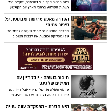
ביום חמישי הקרוב, 3 בנובמבר, יתקיים בכל
רשתות הקולנוע ברחבי הארץ יום הקולנוע
2022 במסגרתו יוצגו מיטב הסרטים החדשים,
הבינלאומיים והישראליים ב-10 שקלים בלבד.
הסדרה מאפס מרגשת ומבוססת על
סיפור אמיתי
הסדרה החדשה מ" אפס" שעלתה לסטרימר
של נטפליקס וכובשת את לבבות הצופים
מבוססת על סיפור אמיתי, וליתר דיוק על ספר
זכרונותיה האוטביוגרפי של טמבי לוק,
שחקנית אמריקאית. הספר הפך לרב מכר
ב-2019, ונטפליקס הפכה אותו למיני סדרה
שצולמה בנופיה המרהיבים ונוטפי רומנטיקה
של איטליה.
חיבור בנשמה - יובל דיין עם
המילים של נינט
שיתוף פעולה מוזיקלי נדיר - יובל דיין, נינט
טייב ודודו טסה בשיר חדש בשם "יהיה מי
שיאהב אותך ככה". מעניין אבל נינט ויובל
שבאו מאותו הרקע, מעולם לא נפגשו. עתה
היא חוזרת - המפקדת עונה שנייה
יובל שרה את המילים של נינט ומרגישה כאילו