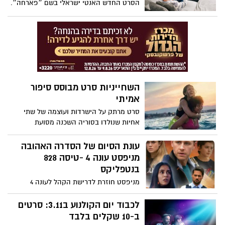
הסרט החדש האנטי ישראלי בשם ״פארחה״.
מדובר בסרט אנטי ציוני, אנטי ישראלי, המציג
את ישראל בואר שלילי ואכזרי מאוד. את
הסרט יצרה מהבמאית הירדנית דורין ג'יי.
והסרט עלה השבוע לתכנים בנטפליקס
העולמית.
השחייניות סרט מבוסס סיפור
אמיתי
סרט מרתק על הישרדות ועוצמה של שתי
אחיות שנולדו בסוריה השכנה מסועת
המלחמה ועד אולימפיאדת ריו ב-2016. שתי
האחיות הצעירות יוצאות למסע מייסר
עונת הסיום של הסדרה האהובה
כפליטות, וצולחות אותו בגבורה בזכות עוז
מניפסט עונה 4 -טיסה 828
רוחן – וכישרון שחייה יוצא דופן. מבוסס על
בנטפליקס
סיפור אמיתי של אמונה כוח רצון והישרדות
מניפסט חוזרת לדרישת הקהל לעונה 4
לפתרון התעלומה שהותירה את הצופים
בתדהצה בפרק האחרון עם החטיפה של עדן
לכבוד יום הקולנוע ב3.11: סרטים
וחזרתו של קאל בדמות בוגרת
ב-10 שקלים בלבד