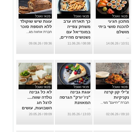
פנאי ואוכל
פנאי ואוכל
פנאי ואוכל
מתכון חגיגי
כך תארחו ערב
עוגת שיש שוקולד
להכנת סושי ביתי
משחק צפייה
ללא תוספת סוכר
מושלם
במונדיאל עם
חברת אחווה מג...
נשנושים מהירים,
...
טעימים ומלאי
09:36 / 09.06.26
08:08 / 11.06.26
10:51 / 14.06.26
אווירה
...
פנאי ואוכל
פנאי ואוכל
פנאי ואוכל
צ'ילי קון קרנה
עוגת גבינה
לא כל גבינה
נקניקיות
"ניו־יורק" הגרסה
נולדה שווה....
המאוזנת
לרגל חג
חברת "יחיעם" מגי...
השבועות, עושים
...
סדר בגבינות
09:09 / 20.05.26
13:03 / 31.05.26
09:10 / 02.06.26
...