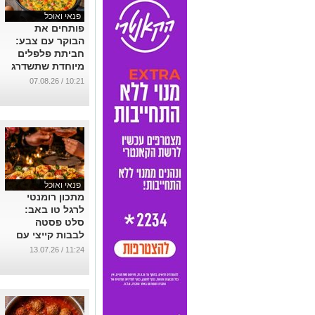
פנאי ואוכל
פותחים את
הבוקר עם צבע:
חביתת פלפלים
מיוחדת שתשדרג
כל ארוחת בוקר
10:21 / 07.08.26
...
פנאי ואוכל
מתכון רומנטי
לרגל טו באב:
סלט פסטה
לבבות קייצי עם
אפרסקים,
11:24 / 13.07.26
מוצרלה ובזיליקום
...