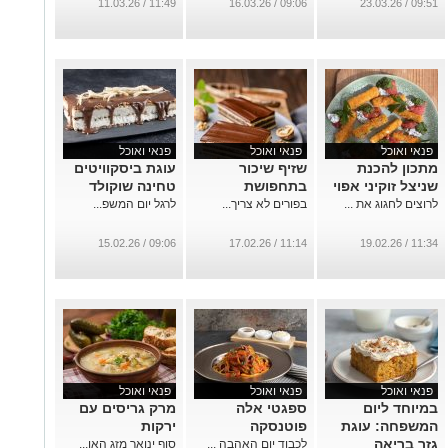
11:49 / 11.03.26
09:06 / 16.03.26
09:51 / 23.03.26
פנאי ואוכל
פנאי ואוכל
פנאי ואוכל
מתכון להכנת
שזיף שיכור
עוגת ביסקוויטים
שניצל זוקיני אפוי
בתחפושת
טחינה שוקולד
לרוצים לחגוג את ...
בפורים לא צריך...
לרגל יום המשפ...
09:06 / 15.02.26
11:14 / 17.02.26
11:34 / 19.02.26
פנאי ואוכל
פנאי ואוכל
פנאי ואוכל
במיוחד ליום
ספגטי אלה
מרק גריסים עם
המשפחה: עוגת
פוטנסקה
ירקות
גזר בריאה
לכבוד יום האהבה ...
סוף ינואר מזג האו...