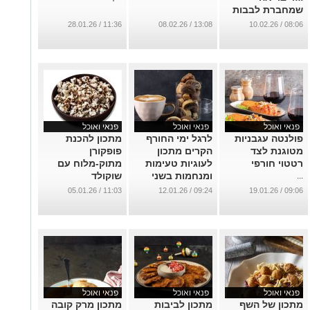
שמחברת לבבות
...
11:36 / 28.01.26
13:08 / 08.02.26
08:06 / 10.02.26
פנאי ואוכל
פנאי ואוכל
פנאי ואוכל
פולנטה עגבניות
לרגל ימי החורף
מתכון להכנת
מטוגנת לצד
הקרים מתכון
פופקורן
רטטוי חורפי
לעוגיות טעימות
מתוק-מלוח עם
ומנחמות בשני
שוקולד
...
צבעים: מגולגלות
...
11:03 / 05.01.26
09:24 / 12.01.26
09:06 / 19.01.26
שחור-לבן
...
פנאי ואוכל
פנאי ואוכל
פנאי ואוכל
מתכון של השף
מתכון לביבות
מתכון מרק קובה