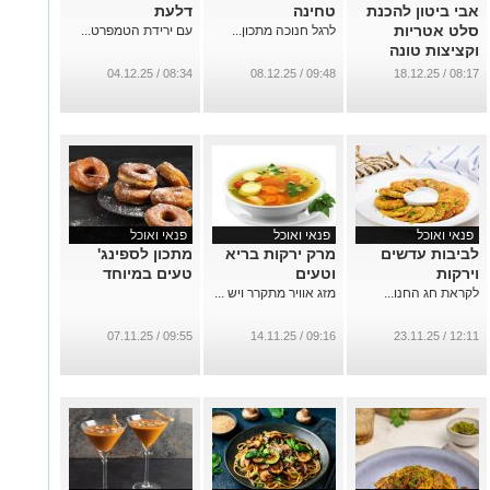
אבי ביטון להכנת
טחינה
דלעת
סלט אטריות
לרגל חנוכה מתכון...
עם ירידת הטמפרט...
וקציצות טונה
...
08:34 / 04.12.25
09:48 / 08.12.25
08:17 / 18.12.25
פנאי ואוכל
פנאי ואוכל
פנאי ואוכל
לביבות עדשים
מרק ירקות בריא
מתכון לספינג'
וירקות
וטעים
טעים במיוחד
לקראת חג החנו...
מזג אוויר מתקרר ויש ...
09:55 / 07.11.25
09:16 / 14.11.25
12:11 / 23.11.25