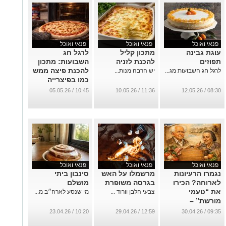
פנאי ואוכל
פנאי ואוכל
פנאי ואוכל
עוגת גבינה
מתכון קליל
לרגל חג
תפוזים
להכנת לזניה
השבועות: מתכון
להכנת פיצה ממש
לרגל חג השבועות מג...
יש הרבה מנות...
כמו בפיצרייה
השכונתית
10:45 / 05.05.26
11:36 / 10.05.26
08:30 / 12.05.26
בנאפולי
שבאיטליה
...
פנאי ואוכל
פנאי ואוכל
פנאי ואוכל
נגמרו הרעיונות
מרשמלו על האש
סינבון ביתי
לארוחה? הכירו
בגרסה משופרת
מושלם
את “טעמי
צבעי הלבן וורוד ...
מי שנסע לארה״ב מ...
מורשת” –
כשהמטבח
10:20 / 23.04.26
12:59 / 29.04.26
09:35 / 30.04.26
הישראלי פוגש