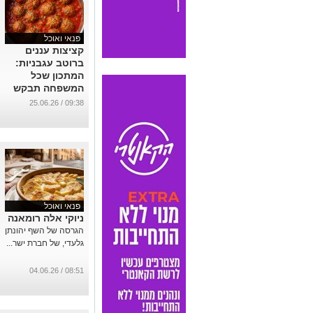
פנאי ואוכל
קציצות עננים
ברוטב עגבניות:
המתכון שכל
המשפחה תבקש
שוב ושוב
09:38 / 25.06.26
...
פנאי ואוכל
ניוקי אלה רומאנה
הגרסה של השף יהונתן
גלעדי, של חברת ישר...
08:51 / 04.06.26