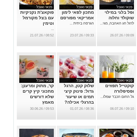
פנאי ואוכל
פנאי ואוכל
פנאי ואוכל
ופל בלגי במילוי
מתכון לפאי לימון
פוקאצ'ת נקניקיות
שוקולד וחלוה
אמריקאי מפורסם
עם בצל מקורמל
וטימין
לרגל חג האהבה, מגי...
הגרסה ביתית ...
...
08:52 / 21.07.26
09:33 / 23.07.26
09:09 / 26.07.26
פנאי ואוכל
פנאי ואוכל
פנאי ואוכל
קוקטייל תפוזים
שלוק קטן, הרגל
קר, מתוק ומרענן:
ופסיפלורה
גדול: פינוק קיצי
מתכוני קיץ קרים
תמים או שיעור
שלא דורשים
גל החום הכבד שמלו...
בהרגלי אכילה?
מאמץ
...
...
09:53 / 30.06.26
08:36 / 01.07.26
09:10 / 06.07.26