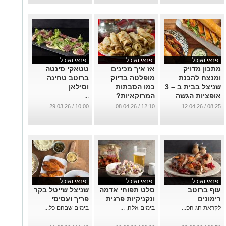
היסטוריה
...
פנאי ואוכל
פנאי ואוכל
פנאי ואוכל
מתכון מדויק
אז איך מכינים
טטאקי סינטה
ומנצח להכנת
מופלטה בדיוק
ברוטב טחינה
שניצל בבית ב – 3
כמו הסבתות
וסילאן
אופציות הגשה
המרוקאיות?
...
שונות
...
10:00 / 29.03.26
12:10 / 08.04.26
08:25 / 12.04.26
...
פנאי ואוכל
פנאי ואוכל
פנאי ואוכל
עוף ברוטב
סלט תפוחי אדמה
שניצל שייטל בקר
רימונים
ונקניקיות פרגית
פריך ועסיסי
לקראת חג הפ...
בימים אלה, ...
בימים שבהם כל...