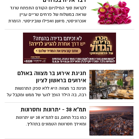
דבר אליה בפרחים
העסק וצמיחתו לאורך זמן. ללא פרסום ושיווק
לקראת סוף המילניום הקודם התפתח טרנד
יעיל אף עסק אינו יכול להמשיך לפעול לאורך
שראה במשלוח של פרחים טריים עניין
זמן, שכן ללא הגדלה מתמדת של מצבת
אנכרוניסטי, מיושן ואפילו שוביניסטי. הזמרת
הלקוחות, פריצה לשווקים חדשים ושימור
יעל לוי שרה: "אל תקנה לי ורד" ולרגע היה
הפעילות העסקית הקיימת, לא ניתן להמשיך
נדמה שהמחווה הרומנטית הגדולה הזו עומדת
ולפעול ברווחיות לאורך זמן בשוק התחרותי
לפוג מהעולם.
הקיים כיום. בתוך עולם הפרסום והשיווק,
המגמה הברורה ביותר בעשור האחרון היא של
מעבר לתחום השיווק הדיגיטלי – שיווק
ופרסום דרך רשת האינטרנט, בשלל כלים
ופלטפורמות שונות הנכללות בעולם זה. מהו
חגיגת אירוע בר מצווה באולם
הפוטנציאל הגלום עבור חברות ועסקים
אירועים בראשון לציון
בפרסום באינטרנט וכיצד מומלץ לפעול על
חגיגת בר מצווה היא ללא ספק התרגשות
מנת לנצל פוטנציאל זה באופן היעיל ביותר?
רבה, בה הילד הופך לנער של ממש ומקבל על
עצמו את עול המצוות.
תמ"א 38 - יתרונות וחסרונות
כמו בכל תחום, גם לתמ"א 38 יש יתרונות
ומאידך חסרונות הטמונים בתהליך.