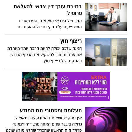
בחירת עורך דין צבאי להעלאת
פרופיל
הפרופיל הצבאי הוא אחד הפרמטרים
המשפיעים על תפקידם של המעומדים
הצבאיים, והוא למעשה מספר דו ספרתי
המשמש כמעין ציון להתאמתם לתפקידים
ריצוף חוץ
שונים הנדרשים למלא בעת השירות הצבאי.
הגינה שלכם יכולה להיות הרבה יותר מיוחדת
אם אתם תבחרו להשקיע את הכסף הנדרש
בהתקנה של ריצוף חוץ.
תעלומת ומסתורי תת המודע
אין ספק שנושא תת המודע צבר תאוצה
גדולה בעשר שנים האחרונות. ד"ר זיגמונד
פרויד היה הראשון שהכריז שהלא מודע שולט