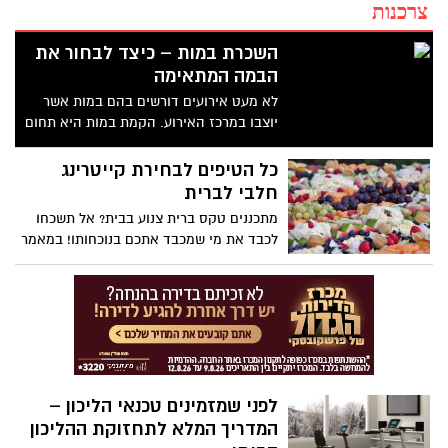
צרכנות
השכרת במות – כיצד לבחור את
הבמה המתאימה
לא מעט אירועים דורשים בהם במות אשר
יוצבו במרכז האירוע. הקמת במות היא תחום
אשר שייך למקצוענים בלבד.
כל הטיפים לבחירת קייטרינג
חלבי לברית
מתכננים טקס ברית צנוע בבית? אל תשכחו
לכבד את מי שמכבד אתכם בנוכחותו! במאמר
זה תקבלו את כל הטיפים הנחוצים לכם
לבחירת קייטרינג חלבי לברית.
לפני שמזמינים טכנאי הליכון –
המדריך המלא לתחזוקת ההליכון