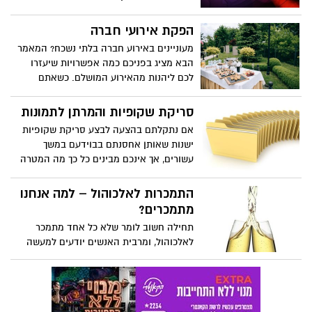
בהווית האדם.
הפקת אירועי חברה
מעוניינים באירוע חברה בלתי נשכח? המאמר
הבא מציג בפניכם כמה אפשרויות שיעזרו
לכם ליהנות מהאירוע המושלם. כשאתם
עומדים לפני אירוע חברה לעובדים, להנהלה,
לוועד ואפילו לנציגים מחברות אחרות לשם
סריקת שקופיות והמרתן לתמונות
ארגון כנס עצמאיים, אתם צריכים לקחת
אם נתקלתם בהצעה לבצע סריקת שקופיות
בחשבון שני נושאים עיקריים: הפקת האירוע
ישנות שאותן אחסנתם בבוידעם במשך
ומיקומו. שני התחומים הללו מכסים לכם את
עשורים, אך אינכם מבינים כל כך מה המטרה
כל האירוע מתחילתו ועד סופו ומבטיחים
של סריקה כזאת, הרי שבפועל מדובר בתהליך
שהוא ייצא לדרך באופן מבטיח.
של המרת שקופיות לתמונות דיגיטליות, שבהן
התמכרות לאלכוהול – למה אנחנו
תוכלו לצפות במחשב הביתי, במכשיר הטלפון
מתמכרים?
הנייד החכם, על מסך הטלוויזיה או על כל
תחילה חשוב לומר שלא כל אחד מתמכר
פלטפורמת תצוגה אלקטרונית אחרת.
לאלכוהול, ומרבית האנשים יודעים למעשה
לשתות אלכוהול למטרות חברתיות, מבלי
לצלול אל עולמות ההתמכרות.