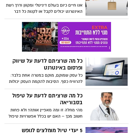
אנו חיים כיום בעולם דיגיטלי ומקוון ודרך רשת
האינטרנט יכולים לקבל או לקנות כל דבר
שדרוש לנו.
כל מה שרציתם לדעת על שיווק
ופרסום באינטרנט
כל עסק שמוקם, מוקם במטרה אחת בלבד:
להרוויח כסף. הסיבות להקמת העסק יכולות
להיות מגוונות, ולכלול למשל את האהבה של
בעל העסק לתחום העיסוק, או את הרצון של
כל מה שרציתם לדעת על טיפול
בעל העסק לעשות דבר מה חיובי לטובת
בסבוריאה
העולם דרך העסק, אך המטרה נותרת תמיד
מהי מחלה זו ומה מאפיין אותה? ולא פחות
בעינה: להרוויח כסף וכמה שיותר.
חשוב מכך – האם יש בכלל אפשרויות טיפול
בסבוריאה? במאמר זה נענה על שאלות אלו
ואחרות.
5 יעדי טיול מומלצים לנופש