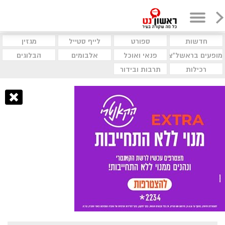
חדשות
ספורט
לייף סטייל
מגזין
מופעים בראשל"צ
פנאי ואוכל
אלבומים
הבלוגים
רכילות
תרבות ובידור