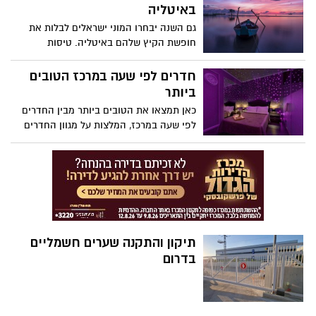
באיטליה
גם השנה יבחרו המוני ישראלים לבלות את
חופשת הקיץ שלהם באיטליה. טיסות
לאיטליה מישראל יוצאות בתדירות גבוהה, מה
שמאפשר לישראלים לפקוד את כל חלקי
חדרים לפי שעה במרכז הטובים
המדינה המהממת בכל קיץ, שנה אחרי שנה.
ביותר
כאן תמצאו את הטובים ביותר מבין החדרים
לפי שעה במרכז, המלצות על מגוון החדרים
לפי חלוקה מפורטת לערים: תל אביב, רמת גן,
ראשון לציון, הרצליה, כפר סבא.
תיקון והתקנה שערים חשמליים
בדרום