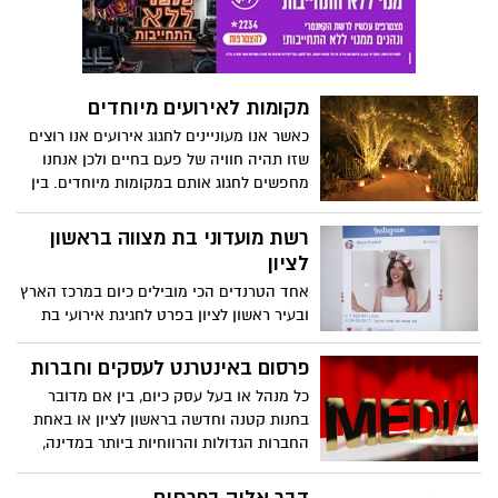
מקומות לאירועים מיוחדים
כאשר אנו מעוניינים לחגוג אירועים אנו רוצים
שזו תהיה חוויה של פעם בחיים ולכן אנחנו
מחפשים לחגוג אותם במקומות מיוחדים. בין
אם תרצו אירוע בטבע או שמה אירוע המשלב
אטרקציה תמיד אפשר למצוא את המקום
רשת מועדוני בת מצווה בראשון
שיהפוך את האירוע שלכם ליחיד ומיוחד
לציון
ויהפוך את חלומכם למציאות. במאמר הבא
אחד הטרנדים הכי מובילים כיום במרכז הארץ
גיבשנו לכם כמה הצעות ורעיונות לאירועים
ובעיר ראשון לציון בפרט לחגיגת אירועי בת
יחודיים.
מצווה, היא עריכת האירוע במועדוני בת
מצווה.
פרסום באינטרנט לעסקים וחברות
כל מנהל או בעל עסק כיום, בין אם מדובר
בחנות קטנה וחדשה בראשון לציון או באחת
החברות הגדולות והרווחיות ביותר במדינה,
אמור להכיר בחשיבות של מערך השיווק
והפרסום של העסק, ובחיוניותו להצלחת