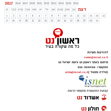
2017
2018
2019
2020
2021
2022
2023
2024
2025
2026
דצמ
נוב
אוק
ספט
אוג
יול
יונ
מאי
אפר
מרץ
פבר
ינו
1
2
3
4
5
6
7
8
9
10
11
12
13
14
15
16
17
18
19
20
21
22
23
24
25
26
27
28
29
30
31
להודעות מערכת
news@isnet.co.il
פרסום באתר ראשון נט ורשת ישראל נט
התקשרו -
050-7870908
(אלדה נתנאל )
elda@isnet.co.il
קבוצת התקשורת ומקומוני הרשת: