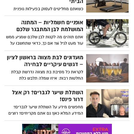
הביתי
כשאתם מחליטים לעסוק בפעילות גופנית
סדירה, הליכון ביתי יכול להיות החבר הכי טוב
שלכם, ולחברים טובים חשוב לדאוג. אז לפני
אופניים חשמליות – המתנה
שהוא מתקלקל ועוצר את שגרת האימונים
המושלמת לבן המתבגר שלכם
שלכם ולפני שתזעיקו טכנאי הליכון, הקפידו
אתם תוהים מה לקנות לבן שלכם שמגיע ממש
על תחזוקה שוטפת פשוטה שתאפשר לכם
עוד מעט לגיל 16? אם כך, כדאי שתחשבו על
ליהנות ממנו שנים רבות
משהו שיאפשר לו לנוע ממקום למקום בלי
שהוא יזקק לכם או לתחבורה ציבורית.
מועדונים לבת מצווה בראשון לציון
– דגשים עיקריים לבחירה
לקראת כל מסיבת בת מצווה נדרשת קבלת
החלטות רבות: איזו שמלה תלבש כלת
השמחה, האם ואיפה יצולם בוק לכבוד
האירוע ואולי יצטרף אליו גם קליפ מושקע
השתלת שיער לגברים? רק אצל
שיגנוב את ההצגה ויגרום לבת ה-12 להרגיש
דרור פינס!
כמו כוכבת הוליוודית נערצת, את מי להזמין
מחפשים מידע על השתלת שיער לגברים?
לחגיגת המעבר מהילדות אל גיל ההתבגרות,
המידע המלא כאן! גם אתם מקריחים? רוצים
וכמובן איפה לערוך את המסיבה.
לעצור את זה?! להרגיש טוב במראה מושלם?!
לדרור פינס-השתלת שיער לגברים יש את
הפתרון המושלם עבורכם!