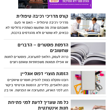
קורס מדריכי רכיבה טיפולית
מדריכי רכיבה טיפולית – האם אי פעם
חשבתם שזה מה שתעשו כשתהיו גדולים? לא
כבאים, לא שוטרים ולא מהנדסים ברכבת,
אלא מדריכי רכיבה טיפולית.
הדפסת פוסטרים – הדברים
שחשובים
כרזה לעסק, רולאפ לתערוכה, פוסטרים לחנות
או אפילו תמונות משפחתיות שאתם רוצים
להגדיל ולתלות בבית או בבית העסק, בכל
אחד מן המקרים האלה אתם רוצים לאתר
הזמנת מוצרי דפוס אונליין
איש מקצוע המספק שירות הדפסת פוסטרים,
רובנו נתקלנו בצורך להפיק חומרים שיווקיים
אבל גם יודע לעשות את זה כפי שצריך
כגון רולאפים, פליירים, הזמנות וכרטיסי ביקור
רגע לפני הארוע, התערוכה או הפגישה. אז בין
אם יש לכם חומרים מוכנים לדפוס ובין אם
לא, בכתבה הבאה תגלו שיש דרך לעשות
כל מה שצריך לדעת לפני פתיחת
עיצוב הדפסה ומשלוח בקליק.
חנות אינטרנטית