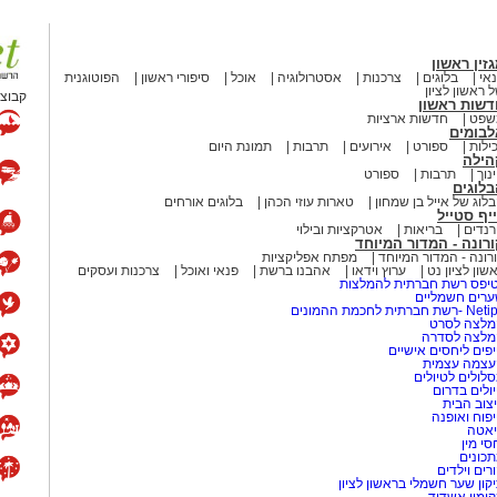
זין ראשון
אי
בלוגים
צרכנות
אסטרולוגיה
אוכל
סיפורי ראשון
הפוטוגנית
 ראשון לציון
קבוצת
דשות ראשון
שפט
חדשות ארציות
לבומים
ילות
ספורט
אירועים
תרבות
תמונת היום
הילה
נוך
תרבות
ספורט
לוגים
לוג של אייל בן שמחון
טארות עוזי הכהן
בלוגים אורחים
יף סטייל
נדים
בריאות
אטרקציות ובילוי
רונה - המדור המיוחד
רונה - המדור המיוחד
מפתח אפליקציות
שון לציון נט
ערוץ וידאו
אהבנו ברשת
פנאי ואוכל
צרכנות ועסקים
יפס רשת חברתית להמלצות
רים חשמליים
-רשת חברתית לחכמת ההמונים
לצה לסרט
מלצה לסדרה
פים ליחסים אישיים
עצמה עצמית
לולים לטיולים
ולים בדרום
צוב הבית
פוח ואופנה
אטה
סי מין
כונים
רים וילדים
קון שער חשמלי בראשון לציון