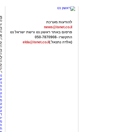
מג
פנ
להודעות מערכת
של
news@isnet.co.il
ח
מ
פרסום באתר ראשון נט ורשת ישראל נט
א
התקשרו -
050-7870908
רכ
(אלדה נתנאל )
elda@isnet.co.il
ק
חי
הב
הב
לי
טר
קו
קו
רא
נט
שע
Netips 
המ
ה
טי
ה
מס
טי
עי
טי
די
יח
מת
הו
תי