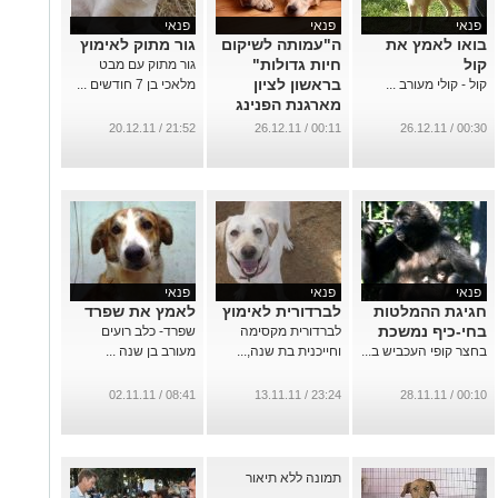
פנאי
פנאי
פנאי
בואו לאמץ את
ה"עמותה לשיקום
גור מתוק לאימוץ
קול
חיות גדולות"
גור מתוק עם מבט
בראשון לציון
קול - קולי מעורב ...
מלאכי בן 7 חודשים ...
מארגנת הפנינג
...
21:52 / 20.12.11
00:11 / 26.12.11
00:30 / 26.12.11
פנאי
פנאי
פנאי
חגיגת ההמלטות
לברדורית לאימוץ
לאמץ את שפרד
בחי-כיף נמשכת
לברדורית מקסימה
שפרד- כלב רועים
בחצר קופי העכביש ב...
וחייכנית בת שנה,...
מעורב בן שנה ...
08:41 / 02.11.11
23:24 / 13.11.11
00:10 / 28.11.11