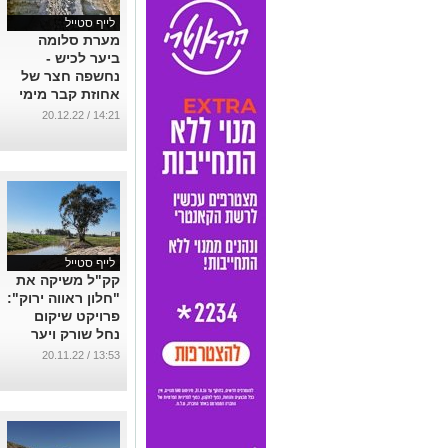
לייף סטייל
מערת סלומה
ביער לכיש -
נחשפה חצר של
אחוזת קבר מימי
בית המקדש השני
14:21 / 20.12.22
(לפני כ-2,000
שנה)
...
לייף סטייל
קק"ל משיקה את
"חלון ראווה ירוק":
פרויקט שיקום
נחל שורק ויער
ביל"ו
13:53 / 20.11.22
...