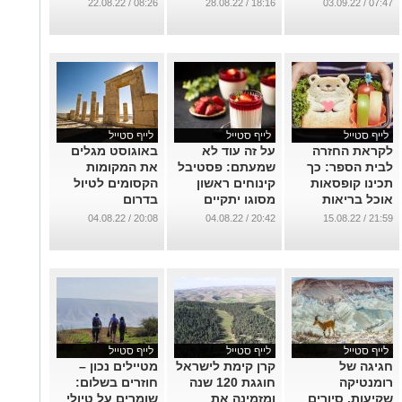
...
...
08:26 / 22.08.22
18:16 / 28.08.22
07:47 / 03.09.22
לייף סטייל
לייף סטייל
לייף סטייל
לקראת החזרה
על זה עוד לא
באוגוסט מגלים
לבית הספר: כך
שמעתם: פסטיבל
את המקומות
תכינו קופסאות
קינוחים ראשון
הקסומים לטיול
אוכל בריאות
מסוגו יתקיים
בדרום
ומזינות
בקרוב באשדוד
...
20:08 / 04.08.22
20:42 / 04.08.22
21:59 / 15.08.22
...
...
לייף סטייל
לייף סטייל
לייף סטייל
חגיגה של
קרן קימת לישראל
מטיילים נכון –
רומנטיקה
חוגגת 120 שנה
חוזרים בשלום:
שקיעות, סיורים
ומזמינה את
שומרים על טיולי