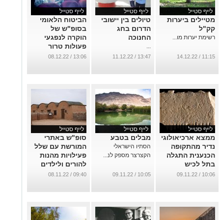
לייף סטייל
לייף סטייל
לייף סטייל
מטיילים ביערות
טיולים בין יישובי
הביטוח הלאומי
קק"ל
הדרום בחג
בסופ"ש של
החנוכה
הוקרה לנפגעי
רשימת יערות מו...
פעולות טרור
...
...
13:06 / 08.12.22
13:47 / 11.12.22
11:15 / 14.12.22
לייף סטייל
לייף סטייל
לייף סטייל
ממצא ארכיאולוגי
מבלים בטבע
סופ"ש באתרי
נדיר מהתקופה
המורשת עם שלל
הסתיו הישראלי
הכנענית התגלה
פעילויות מהנות
הקצרצר מספק לנ...
בתל לכיש
להורים ולילדים
...
...
09:40 / 08.11.22
10:05 / 09.11.22
10:06 / 09.11.22