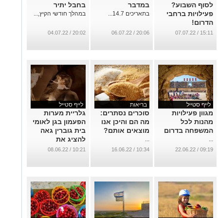
לסוף השבוע?
במדבר
בחבל יתיר
פעילויות ברחבי
בתאריכים 14.7...
במהלך חודשי הקיץ,...
הדרום!
...
20:02 / 04.07.22
20:06 / 06.07.22
15:11 / 07.07.22
לייף סטייל
בריאות
לייף סטייל
מגוון פעילויות
סוכרים נסתרים:
גלריית מערות
מהנות לכל
מה הם והיכן אנו
הפעמון בגן לאומי
המשפחה בדרום
מוצאים אותם?
בית גוברין גאה
להציג את
...
...
התערוכה "ליבה"
10:21 / 08.06.22
10:34 / 16.06.22
09:19 / 22.06.22
– להקת המחול
ורטיגו
...