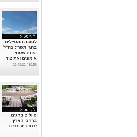
לייף סטייל
לטובת המטיילים
בחגי תשרי: צה"ל
יפתח שטחי
אימונים ואת ציר
כביש 10
10:58 / 21.09.22
...
לייף סטייל
טיולים בחגים
ברחבי הארץ
לכבוד החגים הקרב...