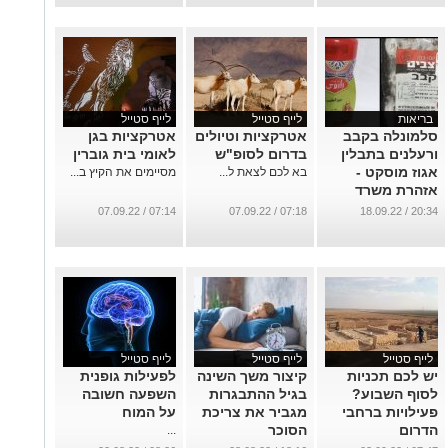
בריאות
לייף סטייל
לייף סטייל
סלמונלה בקבב
אטרקציות וטיולים
אטרקציות בגן
ורעלנים בתבלין
בדרום לסופ"ש
לאומי בית גוברין
אגוז מוסקט -
בא לכם לצאת ל...
מסיימים את הקיץ ב...
אזהרת משרד
הבריאות
07:14 / 07.09.22
07:18 / 07.09.22
20:34 / 18.09.22
...
לייף סטייל
לייף סטייל
לייף סטייל
יש לכם תכניות
קיצור משך השינה
לפעילות גופנית
לסוף השבוע?
בגיל ההתבגרות
השפעה חשובה
פעילויות ברחבי
מגביר את צריכת
על המוח
הדרום
הסוכר
...