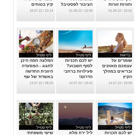
וחוויות זוגיות
הציבור לפסטיבל
קיץ בטוחים
בדרום
מלא פעילויות
...
20:14 / 18.07.22
10:40 / 01.08.22
20:02 / 01.08.22
...
...
בריאות
לייף סטייל
לייף סטייל
שומרים על
יש לכם תכניות
המלצה חמה היכן
עצמכם מאוזנים
לסוף השבוע?
לחגוג - המסעדה
ובריאים במהלך
פעילויות ברחבי
היוונית החדשה
הקיץ
הדרום!
באשדוד של שף
גיא פרץ
...
...
08:20 / 13.07.22
19:42 / 14.07.22
20:58 / 14.07.22
...
לייף סטייל
לייף סטייל
לייף סטייל
יש לכם תכניות
ליל ירח מלא
שישי משפחתי