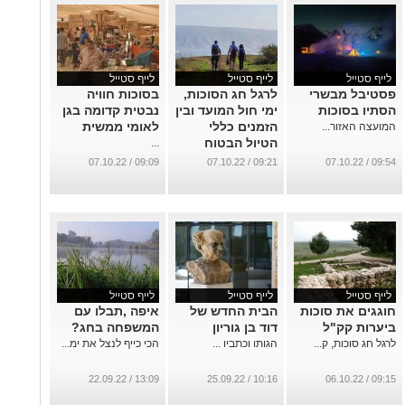
לייף סטייל
לייף סטייל
לייף סטייל
פסטיבל מבשרי
לרגל חג הסוכות,
בסוכות חוויה
הסתיו בסוכות
ימי חול המועד ובין
נבטית קדומה בגן
הזמנים כללי
לאומי ממשית
המועצה האזור...
הטיול הבטוח
...
...
09:09 / 07.10.22
09:21 / 07.10.22
09:54 / 07.10.22
לייף סטייל
לייף סטייל
לייף סטייל
חוגגים את סוכות
הבית החדש של
איפה ,תבלו עם
ביערות קק"ל
דוד בן גוריון
המשפחה בחג?
לרגל חג סוכות, ק...
הגותו וכתביו ...
הכי כייף לנצל את ימ...
13:09 / 22.09.22
10:16 / 25.09.22
09:15 / 06.10.22