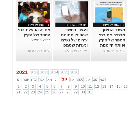
חדשות ארציות
חדשות ארציות
חדשות ארציות
משרד החינוך
נעצרו בחשד
מתווה הפעלת בתי
מרחיב את בתי
שהפיצו תמונות
הספר של הקיץ
הספר של הקיץ
עירום של נשים
ברקע התפרצו...
ופותח קייטנות
ונערות שסמכו
דיגיטליות
עליהם
08:59 / 01.07.21
10:21 / 05.07.21
07:55 / 08.07.21
לתלמידי כיתות
...
א'-י"א
...
2021
2022
2023
2024
2025
2026
יול
דצמ
נוב
אוק
ספט
אוג
יונ
מאי
אפר
מרץ
פבר
ינו
1
2
3
4
5
6
7
8
9
10
11
12
13
14
15
16
21
22
23
24
25
26
27
28
29
30
31