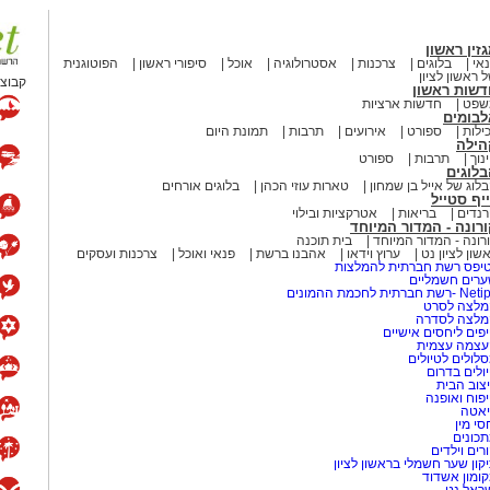
זין ראשון
אי
בלוגים
צרכנות
אסטרולוגיה
אוכל
סיפורי ראשון
הפוטוגנית
 ראשון לציון
קבוצת
דשות ראשון
שפט
חדשות ארציות
לבומים
ילות
ספורט
אירועים
תרבות
תמונת היום
הילה
נוך
תרבות
ספורט
לוגים
לוג של אייל בן שמחון
טארות עוזי הכהן
בלוגים אורחים
יף סטייל
נדים
בריאות
אטרקציות ובילוי
רונה - המדור המיוחד
רונה - המדור המיוחד
בית תוכנה
שון לציון נט
ערוץ וידאו
אהבנו ברשת
פנאי ואוכל
צרכנות ועסקים
יפס רשת חברתית להמלצות
רים חשמליים
-רשת חברתית לחכמת ההמונים
לצה לסרט
מלצה לסדרה
פים ליחסים אישיים
עצמה עצמית
לולים לטיולים
ולים בדרום
צוב הבית
פוח ואופנה
אטה
סי מין
כונים
רים וילדים
קון שער חשמלי בראשון לציון
ומון אשדוד