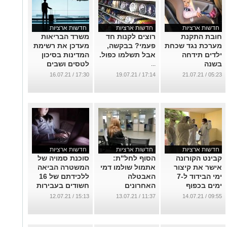
חדשות ארציות
חדשות ארציות
חדשות ארציות
חובת התקנת
רוצים לקנות חד
משרד הבריאות
מערכת נגד שכחת
פעמי? בבקשה,
מעדכן את רשימת
ילדים תידחה
אבל תשלמו כפול.
המדינות בסיכון
בשנה
לטסים ושבים
...
...
...
17:30 / 16.07.21
17:14 / 19.07.21
05:23 / 21.07.21
חדשות ארציות
חדשות ארציות
חדשות ארציות
קבינט הקורונה
הסוף לחל"ת:
סוכנת סמויה של
אישר את קיצור
אתמול שולמו דמי
המשטרה הביאה
ימי הבידוד ל-7
האבטלה
ללכידתם של 16
ימים בכפוף
האחרונים
חשודים בעבירות
לקבלת בדיקה
למובטלי הקורונה
מין ברשת
15:13 / 12.07.21
11:37 / 13.07.21
09:55 / 14.07.21
שלילית
...
...
...