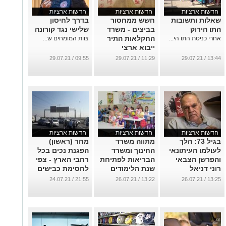
חדשות ארציות
חדשות ארציות
חדשות ארציות
שאלות ותשובות
חשש ממחסור
בדרך לחיסון
התו הירוק
בביצים - משרד
שלישי נגד קורונה
החקלאות התיר
אחרי כניסת התו הי...
צוות המומחים ש...
ייבוא ארצי
...
09:55 / 29.07.21
11:29 / 29.07.21
13:44 / 29.07.21
חדשות ארציות
חדשות ארציות
חדשות ארציות
בגיל 73: הלך
מתווה משרד
מחר (ראשון)
לעולמו העיתונאי
החינוך ומשרד
הפגנת נכים בכל
והפרשן הצבאי
הבריאות לפתיחת
רחבי הארץ - צפי
רוני דניאל
שנת הלימודים
לחסימת כבישים
...
...
...
21:55 / 24.07.21
13:22 / 26.07.21
13:25 / 26.07.21