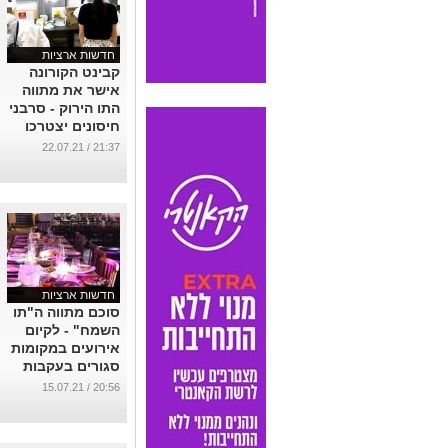
חדשות ארציות
קבינט הקורונה
אישר את מתווה
התו הירוק - סרבני
חיסונים יצטרכו
מעתה לשלם על
21:37 / 22.07.21
הבדיקות
...
חדשות ארציות
סוכם מתווה ה"תו
השמח" - לקיום
אירועים במקומות
סגורים בעקבות
התפשטות
20:56 / 15.07.21
הקורונה
...