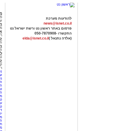
מג
פנ
להודעות מערכת
של
news@isnet.co.il
ח
מ
פרסום באתר ראשון נט ורשת ישראל נט
א
התקשרו -
050-7870908
רכ
(אלדה נתנאל )
elda@isnet.co.il
ק
חי
הב
הב
לי
טר
קו
קו
רא
נט
שע
Netips 
המ
ה
טי
ה
מס
טי
עי
טי
די
יח
מת
הו
תי
מק