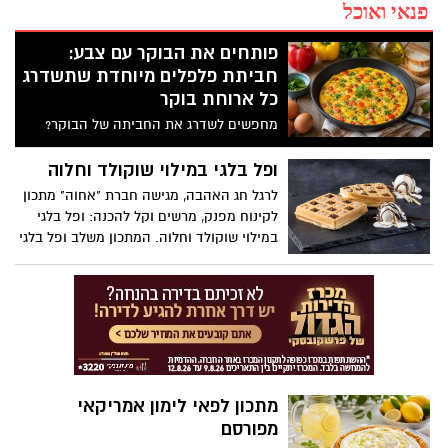
פנאי ואוכל
פותחים את הבוקר עם צבע:
חביתת פלפלים מיוחדת שתשדרג
כל ארוחת בוקר
מחפשים לשדרג את החביתה של הבוקר?
המתכון הזה משלב פלפלים צבעוניים, עשבי
תיבול טריים ותיבול עדין, ויוצר חביתה
ופל בלגי במילוי שוקולד וחלוה
אוורירית, עשירה בטעמים וצבעונית במיוחד.
לרגל חג האהבה, מגישה חברת "אחוה" מתכון
לקינוח מפנק, מרשים וקל להכנה: ופל בלגי
במילוי שוקולד וחלוה. המתכון משלב ופל בלגי
חם ואוורירי עם מילוי עשיר של ממרח חלוה
וממרח טחינה בטעם שוקולד ללא תוספת
סוכר של אחוה, היוצרים שילוב טעמים מענג
בין מתיקות השוקולד לעומק הטעם הייחודי
של החלוה. המתכון פשוט ומהיר להכנה, אינו
דורש מיומנות מיוחדת ומתאים לכל מי
שמעוניין להפתיע את בן או בת הזוג במחווה
מתכון לפאי לימון אמריקאי
מתוקה ומיוחדת. בין אם מדובר בארוחת בוקר
מפורסם
מפנקת, קינוח לארוחה רומנטית או פינוק זוגי
בסוף היום, הוופל הבלגי בטעם שוקולד וחלוה