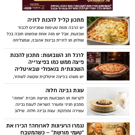
העמוק והארומטי של התפוז, המעניק לעוגה
פרשנות חדשה ומפתיעה לקינוח החג
המסורתי. העוגה חגיגית, אלגנטית ומלאת
מתכון קליל להכנת לזניה
אופי, מעוטרת בתפוזים מסוכרים ובתפוז ננסי
מסוכר, ההופכים אותה למרכז שולחן חג
יש הרבה מנות טעימות שמכינים לכבוד
יוקרתי ומלא בסטייל.
שבועות, אבל יש מנה אחת שפשוט חובה בכל
שולחן חג לזניית גבינות אהובה, שמצליחה
לכבוש גם את המבוגרים וגם את הילדים. הכנו
לכם מתכון מנצח, קליל במיוחד, עם שכבות
לרגל חג השבועות: מתכון להכנת
רכות והמון גבינות נמסות ומפנקות שכולם
פיצה ממש כמו בפיצרייה
ירצו לקחת מהן עוד מנה.
השכונתית בנאפולי שבאיטליה
יש משהו בפיצה איטלקית שקשה לשחזר,
הרוטב העשיר, האיזון המדויק בין כל
המרכיבים והבצק האוורירי. אבל האמת היא
עוגת גבינה חלוה
שלא חייבים לטוס לאיטליה כדי ליהנות
לקראת חג השבועות מגישה חברת "אחוה"
מפיצה כזו. עם חומרי גלם נכונים, קצת
מתכון חגיגי ומעורר השראה לעוגת גבינה
סבלנות וטכניקה פשוטה, אפשר להכין בבית
עשירה ומפנקת: עוגת גבינה חלוה. שילוב
פיצה שמרגישה כמו מפיצרייה שכונתית
מושלם של קלאסיקה עם טוויסט מפתיע
בנאפולי. המותג האיטלקי ברילה מגיש לרגל
היוצרים קינוח חגיגי ומרשים במיוחד. העוגה
נגמרו הרעיונות לארוחה? הכירו את
חג השבועות מתכון להכנת פיצה, בדיוק כמו
מאזנת בין המסורת המוכרת של עוגת הגבינה
“טעמי מורשת” – כשהמטבח
בפיצרייה באיטליה, וזאת לרגל השקת רוטב