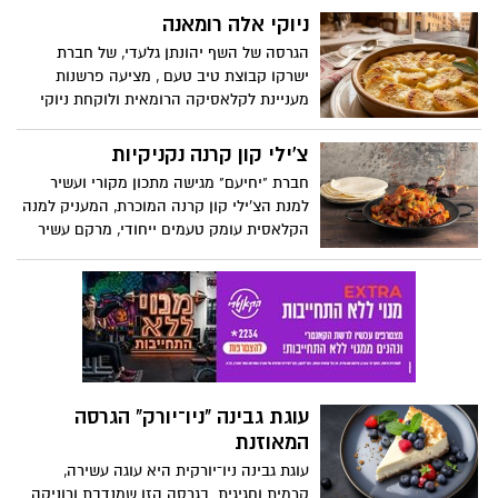
המתכונים באדיבות מחלקת התזונה של מותג
לעוגה טעם עשיר ומפנק, לצד מרקם רך
ניוקי אלה רומאנה
מוצרי החשמל TEKA.
ואוורירי ומתאים לכל מי שמבקש להפחית את
הגרסה של השף יהונתן גלעדי, של חברת
צריכת הסוכר מבלי להתפשר על הטעם.
ישרקו קבוצת טיב טעם , מציעה פרשנות
העוגה קלה להכנה ונהדרת לאירוח ולמנת
מעניינת לקלאסיקה הרומאית ולוקחת ניוקי
ביניים מתוקה לכל המשפחה.
סולת רכים ואווריריים מבפנים, עוטפת אותם
בקרום זהוב וממכר של גבינת פרובולונה
צ'ילי קון קרנה נקניקיות
נמסה, ומקפיצה את הכל עם לוז קלוי שמוסיף
חברת "יחיעם" מגישה מתכון מקורי ועשיר
קראנץ’ מדויק וטעם עמוק.
למנת הצ'ילי קון קרנה המוכרת, המעניק למנה
הקלאסית עומק טעמים ייחודי, מרקם עשיר
ונוכחות בשרית מודגשת
עוגת גבינה "ניו־יורק" הגרסה
המאוזנת
עוגת גבינה ניו־יורקית היא עוגה עשירה,
קרמית וחגיגית. בגרסה הזו שמנדבת ורוניקה