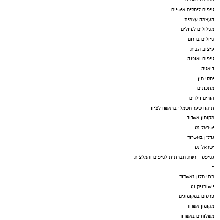
טיפים ליחסים אישיים
העצמה עצמית
מסלולים לטיולים
טיולים בדרום
עיצוב הבית
טיפוח ואופנה
דיאטה
יחסי מין
מתכונים
הורים וילדים
תיקון שער חשמלי בראשון לציון
מקומון אשדוד
ישראל נט
נדל"ן באשדוד
ישראל נט
נטיפס - רשת חברתית לטיפים והמלצות
-
בתי מלון באשדוד
יישובניק נט
פרסום במקומונים
מקומון אשדוד
משלוחים באשדוד