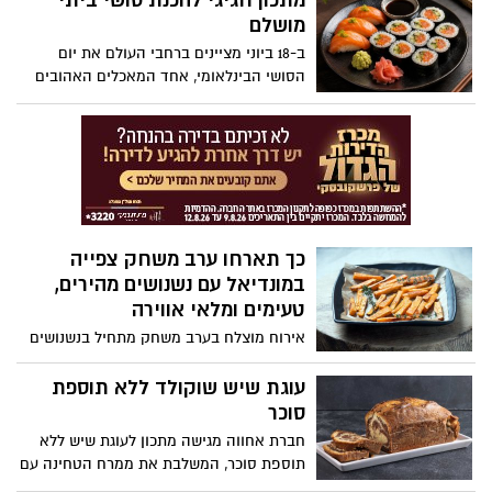
מתכון חגיגי להכנת סושי ביתי
בדיוק מהסוג הזה רכות, עסיסיות ונמסות
מושלם
בפה. הסוד? לחם שספוג במים ונסחט היטב,
ב-18 ביוני מציינים ברחבי העולם את יום
שהופך את הקציצות לאווריריות כמו עננים.
הסושי הבינלאומי, אחד המאכלים האהובים
והמזוהים ביותר עם המטבח היפני, שהפך
בשנים האחרונות לכוכב גם במטבחים
הביתיים בישראל. לרגל המאורע, המותג
הקולינארי מאסטר שף, המתמחה במוצרי מזון
איכותיים מהמטבח האסייתי, מציע מתכון קל,
צבעוני וטעים במיוחד, להכנת רול סושי
משפחתי.
כך תארחו ערב משחק צפייה
במונדיאל עם נשנושים מהירים,
טעימים ומלאי אווירה
אירוח מוצלח בערב משחק מתחיל בנשנושים
קלילים, מלוחים וקלים להכנה, שאפשר
ליהנות מהם בנוחות מול המסך. בין ההמלצות
עוגת שיש שוקולד ללא תוספת
תמצאו מנות פינגרפוד אהובות, מאפים
סוכר
בהשראת מטבחים מרחבי העולם כמחווה
חברת אחווה מגישה מתכון לעוגת שיש ללא
לנבחרות המשתתפות, וגם קינוח מתוק
תוספת סוכר, המשלבת את ממרח הטחינה עם
באווירת כדורגל שישלים את החוויה.
שוקולד ללא תוספת סוכר. הממרח מעניק