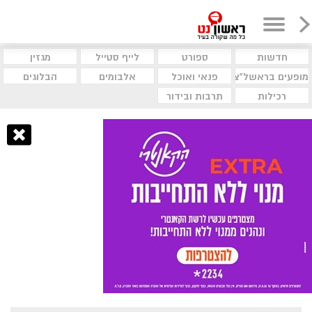
חדשות
ספורט
לייף סטייל
מגזין
מופעים בראשל"צ
פנאי ואוכל
אלבומים
הבלוגים
רכילות
תרבות ובידור