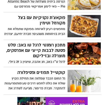
הגרסה ביתית מוצלחת של Atlantic Beach
יהפוך כל רגע לחגיגה של אהבה. ט"ו באב
Pie – פאי לימון אמריקאי מפורסם עם
שמח!
תחתית מלוחה-מתוקה מקרקרים, קרם לימון
עשיר וקצפת. זהו אחד הקינוחים האהובים
פוקאצ'ת נקניקיות עם בצל
ביותר של הקיץ
מקורמל וטימין
מחפשים רעיון לארוחה מפנקת שתמלא את
הבית בניחוחות משגעים? חברת יחיעם, יצרנית
הנקניקים והפסטרמות מקיבוץ יחיעם, מציעה
מתכון לפוקאצ'ה עמוקה וזהובה עם נקניקיות
מתכון רומנטי לרגל טו באב: סלט
בראטוורסט, בצל מקורמל וטימין - מנה
פסטה לבבות קייצי עם אפרסקים,
עשירה ומרשימה שמשלבת בצק אוורירי,
מוצרלה ובזיליקום
נקניקיות עסיסיות, בצלים מתקתקים, עלי
לרגל ט״ו באב, חג אהבה, שיצוין ב 29 ביולי,
טימין טריים ושמן זית. התוצאה היא ארוחה
המותג האיטלקי ברילה משיק במהדורה
שלמה חמה ומשביעה שמגישים ישר מהתבנית
מוגבלת, פסטה בצורת לבבות, ומציע מתכון
קוקטייל תפוזים ופסיפלורה
למרכז השולחן.
טעים, קליל ורומנטי שנועד להפוך את
גל החום הכבד שמלווה את תחילת הקיץ
הארוחה למחווה קטנה של אהבה: סלט
שולח את כולנו לחפש דרכים טעימותומרעננות
פסטה לבבות קיצי עם אפרסקים, מוצרלה
להתקרר. חברת פרימור; מציעה לשדרג את
ובזיליקום – שילוב מושלם של פסטה עם
שעות אחר הצהרייםאו את האירוח עם משקה
פירות קיץ עסיסיים, עגבניות שרי צבעוניות,
תפוזים אלכוהולי, צבעוני ומרענן, המבוסס על
מוצרלה טרייה ועשבי תיבול רעננים. התוצאה
מיץתפוזים סחוט 100% טבעי של פרימור, ללא