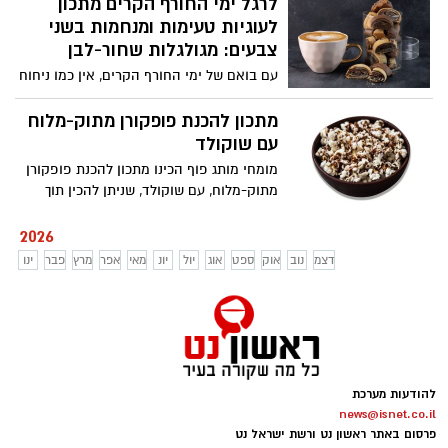
לרגל ימי החורף הקרים מתכון
יוצר מנה מושלמת לערב חורפי, כזו שמחממת
לעוגיות טעימות ומנחמות בשני
את הגוף ומשמחת את הלב. לא צריך לצאת
צבעים: מגולגלות שחור-לבן
מהבית כדי להתפנק, אלא רק לבחור חומרי
גלם טובים וליהנות. בתיאבון!
עם בואם של ימי החורף הקרים, אין כמו ניחוח
אפייה ביתי שממלא את הבית ומחמם את
הלב. חברת "אחוה", יצרנית הטחינה, חלוה
מתכון להכנת פופקורן מתוק-מלוח
ודברי מאפה, מגישה מתכון ביתי, טעים ומפנק
עם שוקולד
של עוגיות מגולגלות בשני צבעים: מגולגלות
מומחי מותג פוף הכינו מתכון להכנת פופקורן
שחור-לבן. שילוב מנצח של טעמים, מרקמים
מתוק-מלוח, עם שוקולד, שניתן להכין תוך
ומראה חגיגי, במילוי ממרח חלוה וממרח
מספר דקות בבית.
טחינה בטעם שוקולד ללא תוספת סוכר של
2026
אחוה, המתאימים במיוחד לצד כוס תה או
דצמ
נוב
אוק
ספט
אוג
יול
יונ
מאי
אפר
מרץ
פבר
ינו
קפה בימים הקרים של העונה. חורף נעים!
להודעות מערכת
news@isnet.co.il
פרסום באתר ראשון נט ורשת ישראל נט