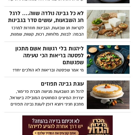
מייזלר, דיאטנית קלינית ויועצת לחברת
הרבלייף, שומרים על המרקם המפנק, אבל
לא כל גבינה נולדה שווה.... לרגל
עושים התאמות קטנות: פחות חמאה, שילוב
חג השבועות, עושים סדר בגבינות
חמאת שקדים או בוטנים בבסיס, פחות סוכר,
לקראת חג שבועות, הגבינות חוזרות למרכז
וגבינות מעט קלילות יותר.
הבמה: לבנות, מלוחות, רכות, קשות, שמנות,
דלות, מסורתיות ומתועשות. מאחורי המגוון
הזה מסתתרת אמת פשוטה: מבחינה
ליהנות בלי רגשות אשם מתכון
תזונתית, לא כל גבינה נולדה שווה.
לפסטה בריאות הכי טעימה
שפגשתם
מי אמר שפסטה ובריאות לא הולכים יחד?
המתכון החדש מאת ורוניקה מייזלר , דיאטנית
קלינית ויועצת לחברת הרבלייף משלב בין
עוגת גבינה תפוזים
חומרי גלם טריים, טעמים ים-תיכוניים ורוטב
לרגל חג השבועות מגישה חברת פרימור,
קליל שמלטף את הלשון, ומוכיח שפסטה
יצרנית המיצים הסחוטים המובילה בישראל,
יכולה להיות גם חטובה וגם טעימה.
מתכון חגיגי ויוצא דופן לעוגת גבינה תפוזים
מרהיבה, המשלבת בין הקלאסיקה האהובה
של חג השבועות לבין ניחוחות הדרים ומראה
עוצר נשימה: עוגת גבינה תפוזים. שילוב
מושלם בין מרקם קטיפתי ועדין לבין טעמו