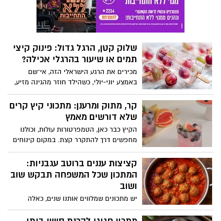
היא מנה מרעננת, חגיגית ומלאת צבע,
תוספת סוכר וללא חומריםמשמרים.השילוב
המתאימה במיוחד לערב רומנטי של קיץ
בין טעמו העשיר והטבעי של מיץ התפוזים
ישראלי.
לבין המתיקות-חמיצות של הפסיפלורה, יחד
עם המשקה האלכוהולי, יוצרים קוקטייל קיצי,
שלוק קטן, הרגל גדול: פינוק קיצי
קל להכנה ומלא בטעמים, שמתאים למפגש
תמים או שיעור בהרגלי אכילה?
עם חברים, לארוחת ערב במרפסת או לבילוי
רגוע
מכירים את הרגע הישראלי הזה, אי־שם
באמצע יוני-יולי, כשהילד חוזר מהגינה מזיע,
ניגש למקפיא, והנה ידו הקטנה שולפת שלוק
צבעוני? לכאורה, מה כבר קרה? זה הרי “רק
קר, מתוק ומרענן: מתכוני קיץ קרים
קרח עם טעם”. לא שוקולד, לא עוגה ולא
שלא דורשים מאמץ
ממתק כבד. משהו קטן, קר ותמים כמעט.
הקיץ כבר כאן, הטמפרטורות עולות, וכולנו
מחפשים דרך להתקרר קצת. במקום קינוחים
כבדים או משקאות שדורשים יותר מדי
התעסקות, אפשר להכין בבית מתכונים קרים
קציצות עננים ברוטב עגבניות:
שמתאימים לאירוח, להפסקה מתוקה באמצע
המתכון שכל המשפחה תבקש שוב
היום או לסיום מרענן של ארוחה קיצית
ושוב
המתכונים באדיבות מחלקת התזונה של מותג
יש מתכונים שמלווים אותנו שנים, כאלה
מוצרי החשמל Teka
שממלאים את הבית בריח של ילדות, שבת
ומשפחה. קציצות הבשר ברוטב עגבניות הן