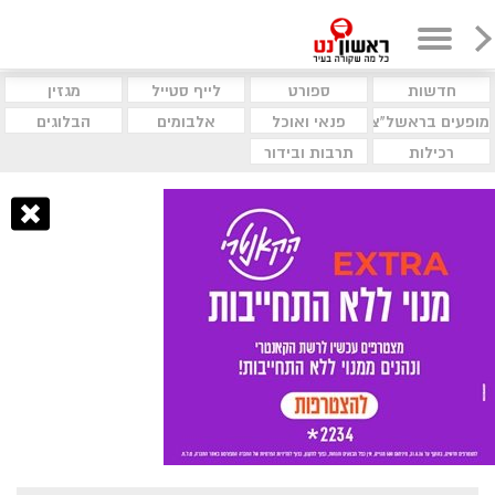
חדשות
ספורט
לייף סטייל
מגזין
מופעים בראשל"צ
פנאי ואוכל
אלבומים
הבלוגים
רכילות
תרבות ובידור