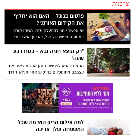
צרכנות
פרסום בגוגל – האם הוא יחליף
את הקידום האורגני?
אי אפשר יותר להתעלם מזה. משהו קורה
במנוע החיפוש של גוגל, והכיוון הוא ברור:
מודעות הפרסום בגוגל תופסות יותר ויותר
מקום בתוצאות בחיפוש, על חשבון התוצאות
"רק מוצא חניה ובא - בטח רבע
האורגניות. מה זה אומר מבחינתכם?
שעה"
מנסים להגיע לפגישה בזמן אבל מוצאים את
עצמכם מתוסכלים בחיפוש אחר חניה? הדרך
הביתה מתעכבת בגלל שאין מקום פנוי לרכב?
הנה כמה פתרונות שיעזרו לכם להתמודד עם
אחת המצוקות המטרידות של ענף התחבורה
בישראל
למה צילום הריון הוא מה שכל
המשפחה שלך צריכה