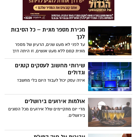
המיועדים למשימות משפחתיות.
מפאת כל סיבה שרק תהיה. בעזרת חבילה
מעין זו תוכלו לחסוך בהוצאות שלכם וזאת
בקלות יוצאת דופן.
מכירת מספר מונית – כל הסיבות
לכך
עד לפני לא מעט שנים, הרעיון של מספר
מונית קסם ללא מעט אנשים, זו היתה דרך
פשוטה להרוויח כסף, גם אם לא עסקנו
בתחום.
שירותי מחשוב לעסקים קטנים
וגדולים
איזה עסק יכול לעבוד היום בלי מחשב?
אולמות אירועים בירושלים
מדי יום מתקיימים שלל אירועים מכל הסוגים
בירושלים.