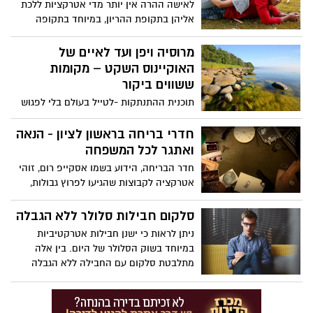
לאישה ההרה אין יותר מדי אטרקציות ללכת
אליהן בתקופת ההריון, במיוחד בתקופה
המתקדמת יותר של ההריון, צילום הריון בא
לפתור את הבעיה הזו.
מרוסיה ויפן ועד לאיים של
האוקיינוס השקט – מקומות
ששווים ביקור
תוכנית ההתנתקות -לטייל בעולם בלי לפגוש
ישראלים
חדרי בריחה בראשון לציון - הנאה
ואתגר לכל המשפחה
חדר הבריחה, הידוע בשמו אסקייפ רום, זוהי
אטרקציה לקבוצות שהגיעו לפרוץ גבולות,
לגלות דברים חדשים ולעבוד כצוות. חדר
הבריחה עוזר לאנשים להתגבש אחד עם
סלקום חבילות סלולר ללא הגבלה
השני, לגבש פעילות משותפת שתעזור להם
ניתן לראות כי ישנן חבילות אטרקטיביות
להכיר אחד את השני יותר טוב. אלפי
במיוחד בשוק הסלולר של היום. בין אלה
משפחות, חברים וצוותים הגיעו לחדרי
מתלבטת סלקום עם החבילה ללא הגבלה
הבריחה הפזורים בארץ, על מנת לקבל את
אשר היא מציע. אותה חבילה צפויה להיות
החוויה הגדולה ביותר שהחדר מציעה להם.
מעולה בעבור אלו מכם שרואים עצמם עושים
ישנם בנוסף חדרי בריחה בראשון לציון, חדרים
שימוש נרחב ביותר במכשיר שלהם וזאת