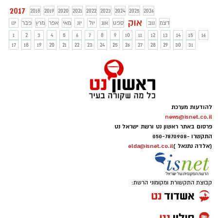
2017
2018
2019
2020
2021
2022
2023
2024
2025
2026
אוק
דצמ
נוב
ספט
אוג
יול
יונ
מאי
אפר
מרץ
פבר
ינו
1
2
3
4
5
6
7
8
9
10
11
12
13
14
15
16
17
18
19
20
21
22
23
24
25
26
27
28
29
30
31
להודעות מערכת
news@isnet.co.il
פרסום באתר ראשון נט ורשת ישראל נט
התקשרו -
050-7870908
(אלדה נתנאל )
elda@isnet.co.il
קבוצת התקשורת ומקומוני הרשת: