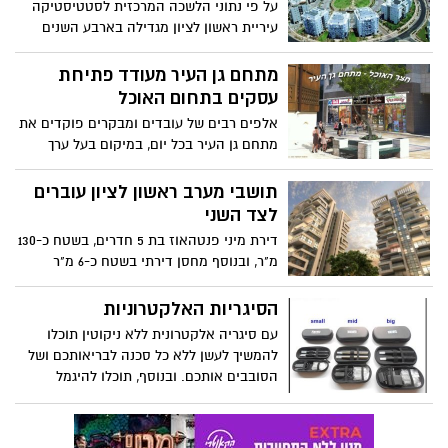
על פי נתוני הלשכה המרכזית לסטטיסטיקה
עיריית ראשון לציון מגדילה בארבע השנים
האחרונות את תפוקתה השנתית של היתרי
בנייה למגורים.
מתחם גן העיר מעודד פתיחת
עסקים בתחום האוכל
אלפים רבים של עובדים ומבקרים פוקדים את
מתחם גן העיר בכל יום, במיקום בעל ערך
חברתי-היסטורי ובמיקום כה מרכזי, פתרונות
הסעדה ובילוי מתבקשים מיד, בימים אלה
תושבי מערב ראשון לציון עוברים
נבנה ג'ימבורי וחדר יום הולדת לרווחת
לצד השני
האימהות והילדים המבקרים במתחם גן העיר.
דירת מיני פנטהאוז בת 5 חדרים, בשטח כ-130
מ"ר, ובנוסף מחסן דירתי בשטח כ-6 מ"ר
ומרפסת שמש בשטח כ-31 מ"ר, בקומה 5,
שנמכרה בכ-2.46 מיליון שקל
הסיגריות האלקטרוניות
עם סיגריה אלקטרונית ללא ניקוטין תוכלו
להמשיך לעשן ללא כל סכנה לבריאותכם ושל
הסובבים אותכם. ובנוסף, תוכלו להיגמל
מעישון ולחסוך אלפי שקלים בשנה. מחיר
סיגריה אלקטרונית משתלם תוך זמן קצר.