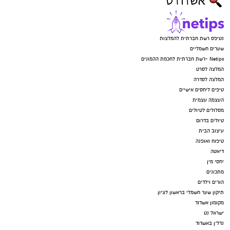
נטיפס רשת חברתית להמלצות
שערים חשמליים
Netips -רשת חברתית לחכמת ההמונים
המלצה לסרט
המלצה לסדרה
טיפים ליחסים אישיים
העצמה עצמית
מסלולים לטיולים
טיולים בדרום
עיצוב הבית
טיפוח ואופנה
דיאטה
יחסי מין
מתכונים
הורים וילדים
תיקון שער חשמלי בראשון לציון
מקומון אשדוד
ישראל נט
נדל"ן באשדוד