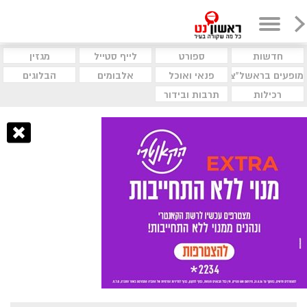
חדשות
ספורט
לייף סטייל
מגזין
מופעים בראשל"צ
פנאי ואוכל
אלבומים
הבלוגים
רכילות
תרבות ובידור