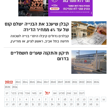
קבלן שיעכב את הבנייה ישלם קנס
של עד 6% ממחיר הדירה
קבלנים גדולים קיבלו היתרי בנייה לשכונה
חדשה בתל אביב, ראשון לציון, או מודיעין,
וכדי למקסם רווחים הם בונים בניין אחד,
ומעכבים את בניית שאר הבניינים, כדי ליצור
תיקון והתקנה שערים חשמליים
ביקושים גדולים ולהביא לעליית מחירים....
בדרום
2012
2013
2014
2015
2016
2017
2018
2019
2020
2021
2022
2023
2024
2025
2026
יול
דצמ
נוב
אוק
ספט
אוג
יונ
מאי
אפר
מרץ
פבר
ינו
1
2
3
4
5
6
7
8
9
10
11
12
13
14
15
16
17
18
19
20
21
22
23
24
25
26
27
28
29
30
31