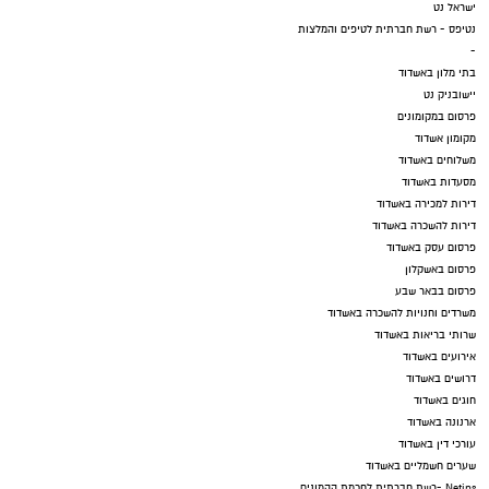
ישראל נט
נטיפס - רשת חברתית לטיפים והמלצות
-
בתי מלון באשדוד
יישובניק נט
פרסום במקומונים
מקומון אשדוד
משלוחים באשדוד
מסעדות באשדוד
דירות למכירה באשדוד
דירות להשכרה באשדוד
פרסום עסק באשדוד
פרסום באשקלון
פרסום בבאר שבע
משרדים וחנויות להשכרה באשדוד
שרותי בריאות באשדוד
אירועים באשדוד
דרושים באשדוד
חוגים באשדוד
ארנונה באשדוד
עורכי דין באשדוד
שערים חשמליים באשדוד
Netips -רשת חברתית לחכמת ההמונים