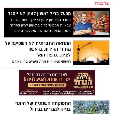
צרכנות
מפעל בריל ראשון לציון לא ייסגר
משרד הביטחון יזמין 63 אלף זוגות נעליים
צבאיות ממפעל בריל בראשון לציון במהלך
השנה הבאה ■ ‎הנהלת המפעל: זה פתרון
חלקי שמסדיר את הפעילות רק ל-2013.
המחאה החברתית לא השפיעה על
מחירי הדירות בראשון
לציון...נהפוך הוא!
ראשון-לציון היא אחת הערים בהן לא רק
שהמחאה לא השפיעה על מחירי הדיור בעיר,
אלא ברוב המקרים גם נרשמו עליות במחירים.
לדוגמה, לפני כשנה מחיר דירת שלושה חדרים
ממוצעת בעיר עמד על 1.2 מיליון שקלים. היום,
בשל הגידול בביקושים לדירות זולות עומד
המחיר הממוצע על 1.3 מיליון שקלים.
התפוקתה השנתית של היתרי
בנייה למגורים בגידול