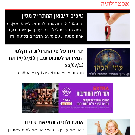
אסטרולוגיה
טיפים ליבואן המתחיל מסין
"ני האו!" אז החלטתם להתחיל לייבא מסין, וזו
יוזמה מבורכת לכל דבר ועניין. אך ישנה בעיה
אחת קטנה... עם סינים מדברים בסינית! וזו
לא סתם אמירה כללית, זו ממש דרך תקשורת
קריטית, אשר תעזור לכם להבין מה זה אומר
תחזית על פי התרולוגיה וקלפי
לדבר עם סין על עסקים.
הטארוט לשבוע שבין 19/07/13 ועד
25/07/13
תחזית על פי התרולוגיה וקלפי הטארוט
לשבוע שבין 19/07/13 ועד 25/07/13
אסטרולוגיה ומציאת זוגיות
למה אני עדיין רווקה? למה אני לא מוצאת בן