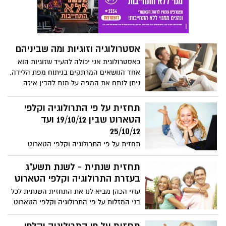
אסטרולוגיה וזוגיות ומה שביניהם
כאסטרולוגית אני יכולה להעיד שזוגיות הוא
אחד הנושאים המרתקים בניתוח מפת הלידה.
ניתן לנתח את המפה על מנת להבין איזה
בן/בת זוג מתאים אם זה אדם שעדיין לא
נמצא בזוגיות או לעשות מפת השוואה בין שני
תחזית על פי התרולוגיה וקלפי
בני זוג שהם במערכת יחסים אבל רוצים לשפר
הטארוט שבין 19/10/12 ועד
את הקיים או נמצאים בהתלבטות אם להיפרד
25/10/12
או להישאר ביחד.
תחזית על פי התרולוגיה וקלפי הטארוט
לשבוע שבין 19/10/12 ועד 25/10/12
תחזית שנתית - לשנת תשע"ג
בעזרת התרולוגיה וקלפי הטארוט
עוזי הכהן מביא לנו את התחזית השנתית לכל
בני המזלות על פי התרולוגיה וקלפי הטארוט.