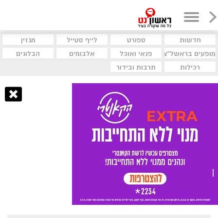
חדשות
ספורט
לייף סטייל
מגזין
מופעים בראשל"צ
פנאי ואוכל
אלבומים
הבלוגים
רכילות
תרבות ובידור