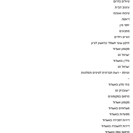
טיולים בדרום
עיצוב הבית
טיפוח ואופנה
דיאטה
יחסי מין
מתכונים
הורים וילדים
תיקון שער חשמלי בראשון לציון
מקומון אשדוד
ישראל נט
נדל"ן באשדוד
ישראל נט
נטיפס - רשת חברתית לטיפים והמלצות
-
בתי מלון באשדוד
יישובניק נט
פרסום במקומונים
מקומון אשדוד
משלוחים באשדוד
מסעדות באשדוד
דירות למכירה באשדוד
דירות להשכרה באשדוד
פרסום עסק באשדוד