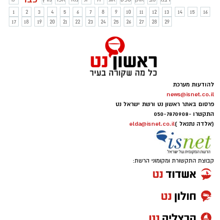
1
2
3
4
5
6
7
8
9
10
11
12
13
14
15
16
17
18
19
20
21
22
23
24
25
26
27
28
29
להודעות מערכת
news@isnet.co.il
פרסום באתר ראשון נט ורשת ישראל נט
התקשרו -
050-7870908
(אלדה נתנאל )
elda@isnet.co.il
קבוצת התקשורת ומקומוני הרשת: