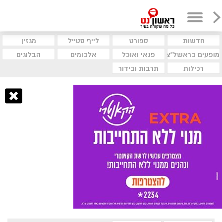
חדשות
ספורט
לייף סטייל
מגזין
מופעים בראשל"צ
פנאי ואוכל
אלבומים
הבלוגים
רכילות
תרבות ובידור