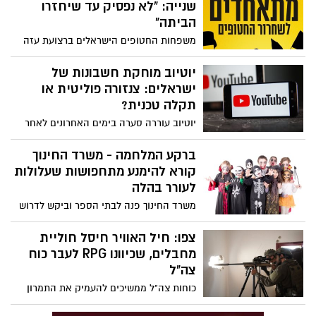
שנייה: "לא נפסיק עד שיחזרו
הביתה"
משפחות החטופים הישראלים ברצועת עזה
הודיעו היום על צעדת מחאה נוספת
שתתקיים ביום רביעי 28.2.24 מגבול עזה לבית
יוטיוב מוחקת חשבונות של
ראש הממשלה בירושלים. הצעדה, שתתקיים
ישראלים: צנזורה פוליטית או
תחת הכותרת "מתאחדים לשחרור החטופים",
תקלה טכנית?
תימשך ארבעה ימים ותכלול טקסי הזדהות
יוטיוב עוררה סערה בימים האחרונים לאחר
וקריאה לאחדות.
שנודע כי החלה למחוק ללא אזהרה חשבונות
של ישראלים שמשתפים תכנים של דובר
ברקע המלחמה - משרד החינוך
צה"ל. לטענת החברה, מדובר בחשבונות
קורא להימנע מתחפושות שעלולות
שפועלים בניגוד לתנאי השירות, תוך שימוש
לעורר בהלה
ב"תרמית" או "ספאם".
משרד החינוך פנה לבתי הספר וביקש לדרוש
מהתלמידים שלא להגיע עם תחפושות
שעלולות לאור בהלה, זאת ברקע המלחמה
צפו: חיל האוויר חיסל חוליית
והמצב הביטחוני: "התלמידים נדרשים לגלות
מחבלים, שכיוונו RPG לעבר כוח
רגישות ואחריות אישית בבחירת התחפושת"
צה"ל
כוחות צה"ל ממשיכים להעמיק את התמרון
ברצועה, והבוקר מתפרסם תיעוד של חיסול