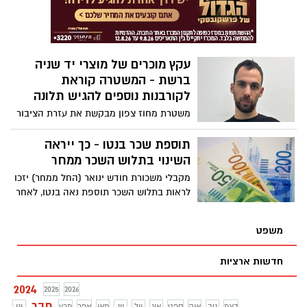
עקץ מוכרים של מוצרי יד שניה
ברשת - המשטרה קוראת
לקורבנות נוספים להגיש תלונה
משטרת מחוז צפון מבקשת את עזרת הציבור
באיתור קורבנות נוספים לאחר מעצרו של
אוראל בן חמו החשוד בעוקץ מספר רב של
תוספת שכר בנטו - כך ייראה
קורבנות באתרים למכירת מוצרי יד שניה - כך
השינוי בתלוש השכר ממחר
פעלה השיטה
מקבלי משכורת חודש ינואר (החל ממחר) יזכו
לראות בתלוש השכר תוספת נאה בנטו, לאחר
עדכון מדרגות המס בעקבות האינפלציה
הגבוהה ותוספת נקודות זיכוי על ילדים עד גיל
משפט
18
חדשות ארציות
2024
2025
2026
פבר
דצמ
נוב
אוק
ספט
אוג
יול
יונ
מאי
אפר
מרץ
ינו