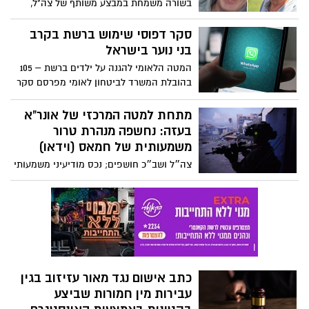
בשורה משמחת במבצע משותף של צה"ל,
הדרמטי והמפגש עם לוחמי השייטת במסוק
שב"כ ומשטרת ישראל (ימ"מ) ברפיח, חולצו
חיל האוויר
הלילה שני חטופים ישראלים, לאחר 129 יום
סקר דפוסי שימוש ברשת בקרב
בשבי , פרננדו סימון מרמן (60) תושב כפר
בני נוער בישראל
סבא ולואיס הר (70) תושב קיבוץ אורים אשר
המטה הלאומי להגנה על ילדים ברשת – 105
נחטפו על ידי חמאס לרצועת עזה יחד מקיבוץ
בהובלת המשרד לביטחון לאומי מפרסם סקר
ניר יצחק ב-7/10.
דפוסי שימוש ברשת בקרב בני נוער בישראל:
האפליקציות המועדפות על בני הנוער הן
מתחת למטה המרכזי של אונר"א
וואטסאפ, אינסטגרם וטיקטוק
בעזה: נחשפה מנהרת טרור
משמעותית של חמאס (וידאו)
צה״ל ושב״כ חושפים; נכס מודיעיני משמעותי
של ארגון הטרור חמאס מתחת לקרקע ואמצעי
לחימה במשרדים - כך נראה המטה המרכזי
של אונר"א ברצועת עזה
כתב אישום נגד מאור עזיזוב בגין
עבירות מין חמורות שביצע