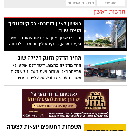
משפט
חדשות ארציות
חדשות ראשון
ראשון לציון בוחרת: רז קינסטליך
מנצח שוב!
תושבי ראשון לציון הביעו את אמונם בראש
העיר המכהן, רז קינסטליך, ובחרו בו לכהונה
שנייה. קינסטליך זכה ב-92.1% מקולות
הבוחרים, ניצחון מוחץ על יריבו יצחק
מחיר הדלק מזנק הלילה שוב
אבשלומוב שקיבל 7.9% בלבד.
החל מהלילה בחצות: ליטר דלק אוקטן 95
מתייקר ב-13 אגורות ויעמוד על 7.51 שקלים.
משרד האנרגיה הודיע על עליית המחיר
שתיכנס לתוקף בלילה שבין חמישי לשישי
משפחות החטופים יוצאות לצעדה