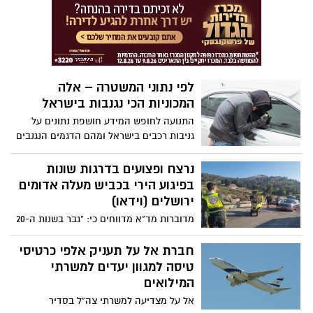
חוליית מחבלים מן האוויר. כך זה נראה
לפי נתוני המשטרה – אלה
המכוניות הכי נגנבות בישראל
התנועה לחופש המידע חושפת נתונים על
גניבות רכבים בישראל ומהם הדגמים הנגנבים
ביותר בארץ. הנתונים התקבלו במסגרת חוק
חופש המידע, בקשה שהגישה התנועה
נרצח ופצועים בדרגות שונות
בפיגוע הירי בכביש מעלה אדומים
ירושלים (וידאו)
מדוברות מד"א מדווחים כי: "גבר בשנות ה-20
נרצח, צעירה נפצעה קשה, ו- 4 פצועים בינוני
בפיגוע ירי בכביש מעלה אדומים ירושלים.
חברת אל על תעניק אלפי כרטיסי
בנוסף פונו מהזירה אישה שנחבלה ו-4 נפגעי
טיסה למגוון יעדים למשרתי
חרדה"
המילואים
אל על מצדיעה למשרתי צה"ל בסדיר