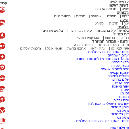
 ראשון לציון
קבוצת
דשות ראשון
שפט
חדשות ארציות
לבומים
ילות
ספורט
אירועים
תרבות
תמונת היום
הילה
נוך
תרבות
ספורט
לוגים
לוג של אייל בן שמחון
טארות עוזי הכהן
בלוגים אורחים
יף סטייל
נדים
בריאות
אטרקציות ובילוי
רונה - המדור המיוחד
רונה - המדור המיוחד
חברות תוכנה
שון לציון נט
ערוץ וידאו
אהבנו ברשת
פנאי ואוכל
צרכנות ועסקים
יפס רשת חברתית להמלצות
רים חשמליים
-רשת חברתית לחכמת ההמונים
לצה לסרט
מלצה לסדרה
פים ליחסים אישיים
עצמה עצמית
לולים לטיולים
ולים בדרום
צוב הבית
פוח ואופנה
אטה
סי מין
כונים
רים וילדים
קון שער חשמלי בראשון לציון
ומון אשדוד
ראל נט
ל"ן באשדוד
ראל נט
יפס - רשת חברתית לטיפים והמלצות
י מלון באשדוד