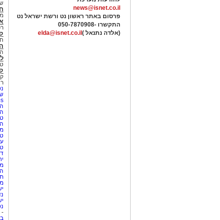
של
news@isnet.co.il
ח
מ
פרסום באתר ראשון נט ורשת ישראל נט
א
התקשרו -
050-7870908
רכ
(אלדה נתנאל )
elda@isnet.co.il
ק
חי
הב
הב
לי
טר
קו
קו
רא
נט
שע
Netips 
המ
ה
טי
ה
מס
טי
עי
טי
די
יח
מת
הו
תי
מק
יש
נד
יש
נט
-
בת