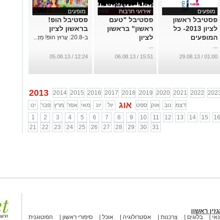
מופעים
אירועי תרבות
מופעים
פסטיבל ראשון
פסטיבל "טעם
פסטיבל הופ!
לציון 2013- כל
ראשון" בראשון
בראשון לציון
המופעים
לציון
ב-20.8: עֲרוּץ הוֹפּ! מַזְ...
...
...
12:24 / 05.08.13
15:51 / 06.08.13
01:00 / 29.08.13
2013
2014
2015
2016
2017
2018
2019
2020
2021
2022
202
אוג
דצמ
נוב
אוק
ספט
יול
יונ
מאי
אפר
מרץ
פבר
ינו
1
2
3
4
5
6
7
8
9
10
11
12
13
14
15
1
21
22
23
24
25
26
27
28
29
30
31
זין ראשון
אי
בלוגים
צרכנות
אסטרולוגיה
אוכל
סיפורי ראשון
הפוטוגנית