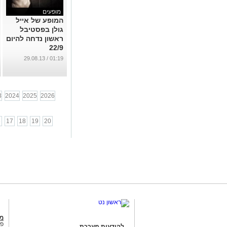
מופעים
המופע של אייל
גולן בפסטיבל
ראשון נדחה להיום
22/9
...
01:19 / 29.08.13
3
2024
2025
2026
6
17
18
19
20
מג
פנ
להודעות מערכת