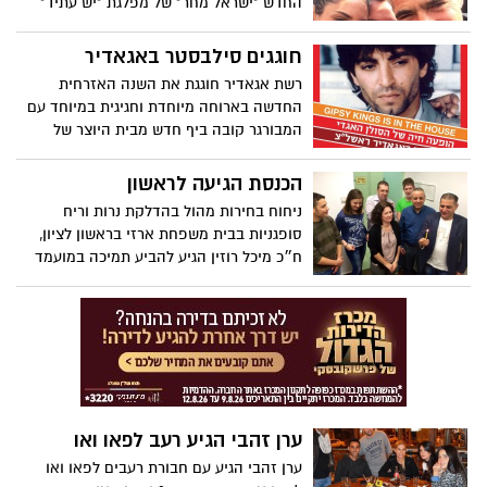
החדש "ישראל מחר" של מפלגת "יש עתיד"
ואיתם יגיעו הדיג'יים המוערכים והותיקים סער
ובסיום הקמפיין נכנס להשביע את כיבתו
זנגלביץ' וגל עופר.
למסעדת "פאו וואו" , שם דאגו לפנק אותו
חוגגים סילבסטר באגאדיר
כראוי.
רשת אגאדיר חוגגת את השנה האזרחית
החדשה בארוחה מיוחדת וחגיגית במיוחד עם
המבורגר קובה ביף חדש מבית היוצר של
היועץ הקולינרי ומומחה הבשר יענקל'ה שיין
.בראשון לציון יופיע טוני ארנס אחד מסולני
הכנסת הגיעה לראשון
ג'יפסי קינגס האגדי.
ניחוח בחירות מהול בהדלקת נרות וריח
סופגניות בבית משפחת ארזי בראשון לציון,
ח״כ מיכל רוזין הגיע להביע תמיכה במועמד
המוביל.....
ערן זהבי הגיע רעב לפאו ואו
ערן זהבי הגיע עם חבורת רעבים לפאו ואו