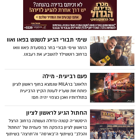
ביקש להכיר אותה יותר לעומק וערך לה את
"השאלון".
שימי תבורי הגיע לנשנש בפאו ואוו
הזמר שימי תבורי בחר במסעדת פאוו וואו
ברחוב רוטשילד להשביע את רעבונו.
פעם רביעית- מילה
הלאונג' ברMILA שנמצא בחוף ראשון לציון
פותח את שעריו לעונת הקיץ הרביעית
בתולדותיו ואכן כצפוי יהיה חם!
החתול הגיע לראשון לציון
היסטוריה קטנה-גדולה נעשתה ברחוב הרצל
בראשון לציון בהפקה חד פעמית של "החתול
והכלב" בשיתוף ה"בארסה" וה"תרצה" בשיתוף