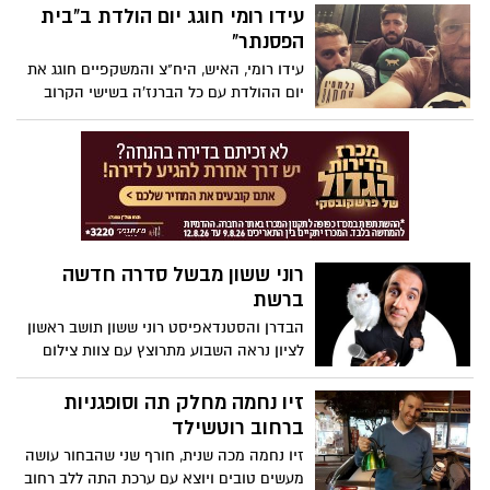
עידו רומי חוגג יום הולדת ב"בית
הפסנתר"
עידו רומי, האיש, היח"צ והמשקפיים חוגג את
יום ההולדת עם כל הברנז'ה בשישי הקרוב
הוא נלחם בדוב כמו שדובים אמיתיים יודעים.
יום שישי 23.12 ״בית הפסנתר״ (אלנבי 99 תל
אביב) הולך להיום שם לוהט....
רוני ששון מבשל סדרה חדשה
ברשת
הבדרן והסטנדאפיסט רוני ששון תושב ראשון
לציון נראה השבוע מתרוצץ עם צוות צילום
בקריית ראשון כחלק מההשלמות לסדרת
האינטרנט החדשה שלו.
זיו נחמה מחלק תה וסופגניות
ברחוב רוטשילד
זיו נחמה מכה שנית, חורף שני שהבחור עושה
מעשים טובים ויוצא עם ערכת התה ללב רחוב