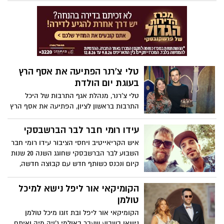
סבן.
טלי צ'רנר הפתיעה את אסף הרץ
בעוגת יום הולדת
טלי צ'רנר, מנהלת אגף התרבות של היכל
התרבות בראשון לציון, הפתיעה את אסף הרץ
כשהגישה לו עוגה לרגל יום הולדתו ה-26 וכל
חברי הקאסט פצחו בשירת "היום יומהולדת".
עידו רומי חבר לבר הברשבסקי
איש הקריאייטיב ויחסי הציבור עידו רומי חבר
השבוע לבר הברשבסקי שחוגג השנה 20 שנות
קיום ונכנס כשותף חדש עם קבוצה חדשה,
לבשורה שעשויה להרעיד את העיר...או
לפחות את הסצנה הלילית .
הקומיקאי אור ליפל נישא למיכל
טולמן
הקומיקאי אור ליפל ובת זוגו מיכל טולמן
נישאו בשבוע שעבר באולמי ג'ויה מיה ואיתם