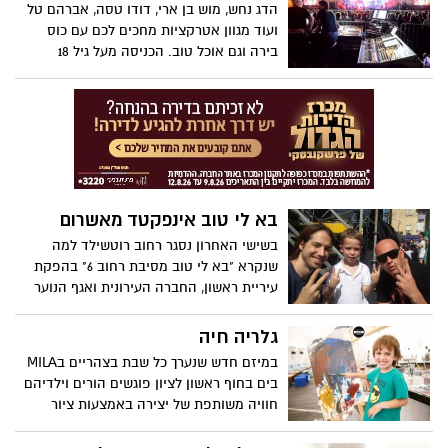
הדג נחש, מוש בן ארי, דודו טסה, אברהם טל
ועוד מגוון אטרקציות מחכים לכם עם כוס
בירה וגם אוכל טוב. הכניסה מעל גיל 18
בא לי טוב אינפקטד מאשרום
בשישי האחרון נסגר רחוב רוטשילד למה
שנקרא "בא לי טוב מסיבת רחוב 6" בהפקת
עיריית ראשון, החברה העירונית ואגף הנוער
והצעירים
גלריה חיה
במיזם חדש שנערך כל שבת בצהריים בMILA
בים בחוף ראשון לציון פוגשים הורים וילדיהם
חוויה משותפת של יצירה באמצעות ציור
בצבעי מים וגואש על בריסטולים וקנבסים
המוצבים עם הגב לים.