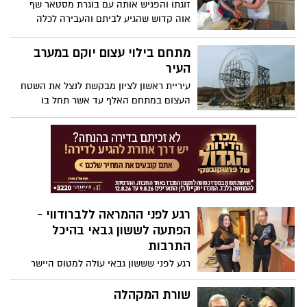
זוגתו והפגיש אותה עם בוגרת מסטאר שף
אוה קדוש שהגיע לביתם והעבירה לכלה
המיועדת סדנה מקוצרת להכנת עוגיות
ומאפים ייחודים
מתחם בילוי עצום יוקם במערב
העיר
עיריית ראשון לציון מבקשת לנצל את השטח
העצום במתחם האלף עד אשר תחל בו
הבנייה * מכרז שפורסם הזמין יזמים להקים
מתחם בילוי לצעירים * היזם שזכה מקים
מועדון שישתרע על שטח של 2500 מ"ר שיוכל
לארח כאלפיים מבלים שייהנו משולחנות ברים
ארוכים, במת הדי ג'יי הגדולה בארץ ושלוש
בריכות * תושבי העיר יזכו להנחה של 50%
בכניסה * המועדון צפוי להיפתח בקיץ הקרוב.
רגע לפני ההמראה ללברודווי -
הפתעה לששון גבאי בהיכל
התרבות
רגע לפני שששון גבאי עולה למטוס היישר
לברודווי – בניו יורק להופיע במחזמר" ביקור
התזמורת " ולעשות היסטוריה הפתיעה טלי
שורת המקהלה
צ'רנר, מנהלת חטיבת תרבות ומנהלת ההיכל