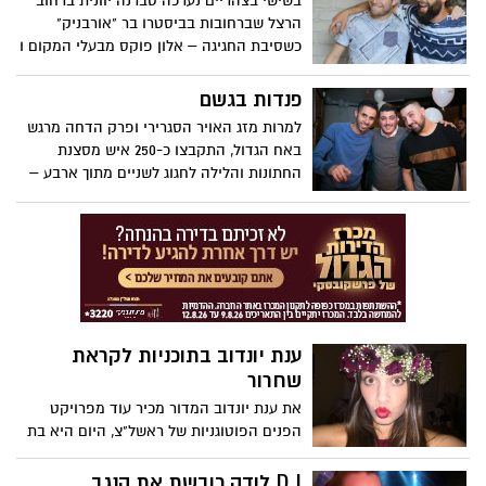
בשישי בצהריים נערכה טברנה יוונית ברחוב
הרצל שברחובות בביסטרו בר "אורבניק"
כשסיבת החגיגה – אלון פוקס מבעלי המקום ו
יקי בכר – הגנן הכי מבוקש באיזור – יום
הולדת משותפת.
פנדות בגשם
למרות מזג האויר הסגרירי ופרק הדחה מרגש
באח הגדול, התקבצו כ-250 איש מסצנת
החתונות והלילה לחגוג לשניים מתוך ארבע –
הלוא הם הרכב פנדה דיג'ייז – (גל ברכה ואילן
מור) – יום הולדת בבארסה.
ענת יונדוב בתוכניות לקראת
שחרור
את ענת יונדוב המדור מכיר עוד מפרויקט
הפנים הפוטוגניות של ראשל"צ, היום היא בת
20, עוד שבועיים משתחררת משירות צבאי
וכבר נרשמה למכינה במכללת ספיר , המדור
D.J לודה כובשת את הנגב