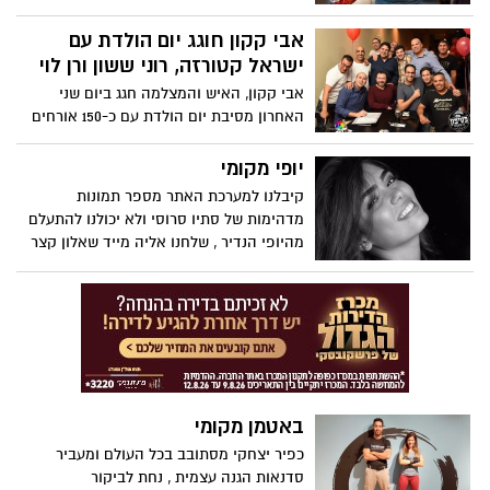
רוטשילד הקריר ומחמם את הלב לעוברים
והשבים...
אבי קקון חוגג יום הולדת עם
ישראל קטורזה, רוני ששון ורן לוי
אבי קקון, האיש והמצלמה חגג ביום שני
האחרון מסיבת יום הולדת עם כ-150 אורחים
במועדון הפטיפון בראשון לציון, על הבמה עלו
הזה אחר זה סוללת סטנדאפיסטים מהשורה
יופי מקומי
הראשונה כגון ישראל קטורזה,, רן לוי, רוני
קיבלנו למערכת האתר מספר תמונות
ששון, דורון רביץ, מיכל קירזון, והצמד צפריר
מדהימות של סתיו סרוסי ולא יכולנו להתעלם
ורועי, שהרימו את המועדון באוויר.
מהיופי הנדיר , שלחנו אליה מייד שאלון קצר
כדי ללמוד עליה יותר וסתיו שמחה לשתף
איתנו פעולה....אל תשכחו היכן ראיתם אותה
בפעם הראשונה.
באטמן מקומי
כפיר יצחקי מסתובב בכל העולם ומעביר
סדנאות הגנה עצמית , נחת לביקור