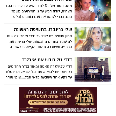
מבטיח להמשיך ולעקוב....
שמה הטוב של D.J לודה הגיע עד ערבות הנגב
הצחיח, לודה הגיע ‏עד גן האירועים משמר
הנגב‏ בכדי לשמח את אגם בוחבוט (בי"ס
למוסיקה) באירוע מדהים ונוצץ שכלל כמובן
את המנטור משה פרץ שדפק הופעה סוף.....
שלי גרינברג בחשיפה ראשונה
המון אנשים פנו לשלי גרינברג ואמרו לה שיש
לה עתיד בתחום הדוגמנות, שלי הרימה את
הכפפה ושיחררה תמונה מקצועית ראשונה
לרשת והמדור היה שם ראשון כדי לקטוף את
הפרח....לשיפוטכם
דודי טל כובש את אירלנד
דודי טל,יולנדה גואטה ומאור בנדר מחליטים
בספונטניות להוציא את דגל ישראל ולהצטלם
על רקע אחד משבעת פלאי תבל....צוקי מוהר
באירלנד, הישראלים תמיד על המפה