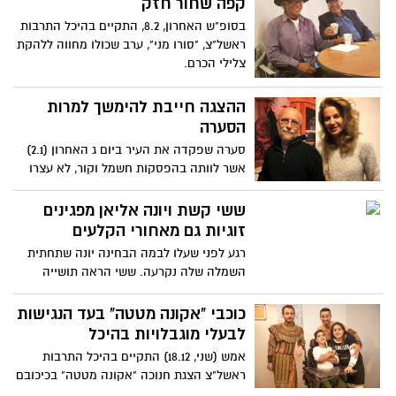
קפה שחור חזק
בסופ"ש האחרון, 8.2, התקיים בהיכל התרבות
ראשל"צ, "סורו מני", ערב שכולו מחווה ללהקת
צלילי הכרם.
ההצגה חייבת להימשך למרות
הסערה
סערה שפקדה את העיר ביום ג האחרון (2.1)
אשר לוותה בהפסקות חשמל וקור, לא עצרו
850 איש לבוא ולפתוח עונה בהיכל עם הצגת
הבימה "הצמה של אבא" בכיכובם של רובי
ששי קשת ויונה אליאן מפגינים
פורת שובל ויעקב כהן.
זוגיות גם מאחורי הקלעים
רגע לפני שעלו לבמה הבחינה יונה שתחתית
השמלה שלה נקרעה. ששי הראה תושייה
ובעזרת צוות ההיכל ארגן חוט ומחט ותפר לה
מכפלת.
כוכבי "אקונה מטטה" בעד הנגישות
לבעלי מוגבלויות בהיכל
אמש (שני, 18.12) התקיים בהיכל התרבות
ראשל"צ הצגת חנוכה "אקונה מטטה" בכיכובם
של גיא זוארץ, דניאל מורשת, רינת גבאי ועדן