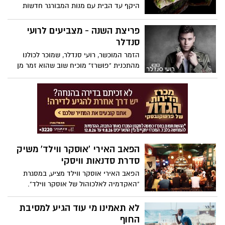
היקף עד הבית עם מנות המבורגר חדשות
וכריך אנטריקוט האהוב, אבל חשוב שתדעו
יותר מכל שאם תצטלמו עם השליח "סלפי"
פריצת השנה - מצביעים לרועי
תוכלו להנות ממנה לבחירה במשלוח הבא!
סנדלר
הזמר המוכשר, רועי סנדלר, שמוכר לכולנו
מהתכנית "פושרז" מוכיח שוב שהוא זמר מן
המניין ומצליח לגרום לכולנו להתאהב בו
מחדש בזכות הכישרון, הצניעות, הנחישות
והקסם האישי שלו.
הפאב האירי 'אוסקר ווילד' משיק
סדרת סדנאות וויסקי
הפאב האירי אוסקר ווילד מציע, במסגרת
"האקדמיה לאלכוהול של אוסקר ווילד".
Alcohol Academy's Irish Pub Oscar Wilde,
סדנאות אלכוהול ייחודיות המתמקדות
לא תאמינו מי עוד הגיע למסיבת
בוויסקי ופותחות צוהר לעולם חדש של הבנה
החוף