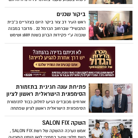
600 חברים ומשפחה.
ביקור שכנים
ראש העיר דב צור ביקר היום בצהריים ב"בית
התבשיל" שברחוב הכרמל 22 . מדובר במבנה
שנבנה ע"י פקידות הברון בשנת 1889 ושימש
כבית מגורים לפקידי היקב ולעובדים אחרים
של פקידות הברון.
פתיחת עונה חגיגית בתזמורת
הסימפונית הישראלית ראשון לציון
אורחים מכובדים הגיעו לחלוק כבוד לתזמורת
הסימפונית הישראלית ראשון לציון שפתחה
את העונה ה-29 עם המנכ"ל החדש, עופר
סלע.
השקה SALON FIX
אמש נערכה ההשקה של רשת SALON FIX ,
רשת סלוני שיער במחירי לואו קוסט המציעה