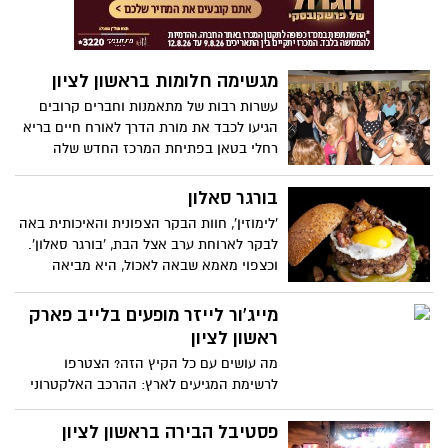
מגשימה חלומות בראשון לציון
עשרות רבות של מתאמנות וחברים קרובים
הגיעו לכבד את מורת הדרך לאורח חיים בריא
רחלי בטאן בפתיחת המרכז החדש שלה
לחיטוב ולהרזייה במרכז ראשונים בשכונת
נווה ים בראשון לציון.
בורגר סאלון
'לימוזין', חוות הבקר הצפונית והאיכותית באה
לבקר לארוחת ערב אצל הבת, 'בורגר סאלון'.
וכצפוי מאמא שבאה לאכול, היא מביאה
איתה סירים. בסניף ראשון לציון של הרשת
יועמדו תנורי עישון מחוץ למסעדה, הבשר
מייג'ור לייזר מופעים בלייב פארק
יעושן במקום כבר משעות הצהריים ויוגש עם
ראשון לציון
תפוח אדמה וקלח תירס..יהיה טעים, מאוד
מה עושים עם כל הקיץ הזה? הצטרפו
טעים.
לרשימת המגיעים לארץ: ההרכב האלקטרוני
המצליח מייג'ור לייזר
פסטיבל הבירה בראשון לציון