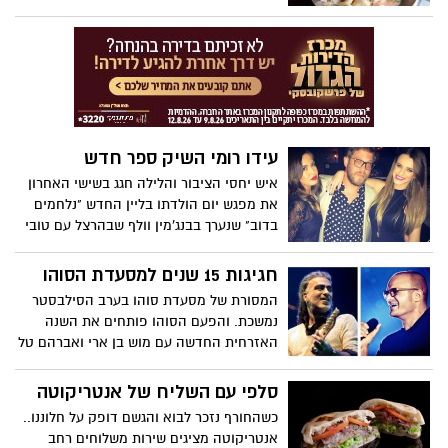
והרומנטיקה. אבל יותר מכל מועד, שהוא
תירוץ לשפים להוליד את פרי דמיונם אל תוך
הצלחת.האספרסו בר שבגן העיר ראשל"צ
והשף החדש חנן פרץ מציגים תפריט סגור וחד
פעמי ב-280 ₪ לזוג.
עידו רומי השיק ספר חדש
איש יחסי הציבור והלילה חגג בשישי האחרון
את מפגש יום הולדתו בליין החדש "נלחמים
בדוב" שנערך בבנג'מין וולף שבהרצל עם טובי
חבריו , בלייניו, קולגות וגם כמה ממיוצגיו.
חגיגות 15 שנים למסעדת הסוהו
המסורת של מסעדת סוהו בערב הסילבסטר
נמשכת. והפעם הסוהו פותחים את השנה
האזרחית החדשה עם מוש בן ארי ואברהם טל
במופע משותף וסוחף.
סלפי עם השליח של אנטריקוטה
כשהחורף נזכר לבוא והגשם דופק על חלוננו..
אנטריקוטה מציגים שירות משלוחים רחב