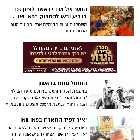
פעולה חד פעמי ובניצוחו של היחצ"ן, עידו
רומי.
הנוער של מכבי ראשון לציון זכו
בגביע ובאו להתפנק בפאו ואוו ...
השחקנים וצוות ההנהלה אכלו ממיטב מנות
הרחוב ונהנו ....
החתול נוחת בראשון
במסגרת הפקת הענק שמתכנן מוסד הבילוי
"החתול והכלב" ביום העצמאות הקרוב עם
המגה דיג'יי הבינלאומי carl cox, שינחת בארץ
לכבוד האירוע ולהקת בלקן ביט בוקס -יוצא
המוסד התל אביב לtour בארבע ערים שונות
יאיר לפיד התארח בפאו וואו
בארץ . ב-10.4 יום שישי בשעה 14:00 יגיע
ביום שישי בבוקר הגיע שר האוצר לשעבר מר
"החתול והכלב" לצמד הבארים בארסה-תרצה
יאיר לפיד לראשון לציון להשיק את העיתון
השוכנים גב אל גב בהרצל 34 ראשון לציון