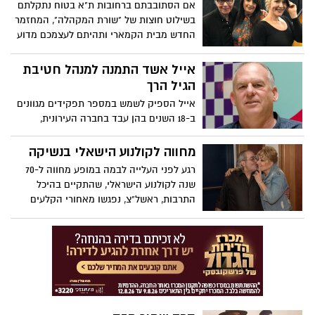
אם הסתובבתם ברחובות ת"א בטוח נתקלתם
בראשון לציון את כוכב "פולישוק"
בשילוט חוצות של "שורת המקהלה", המחזמר
החדש מבית הקמארי ותהיתם לעצמכם מדוע
מתנוסס עליו לוגו של היכל התרבות ראשל"צ.
אייל אשד התמנה למנהל חטיבת
הגיל הרך
אייל הספיק לשמש במספר תפקידים מגוונים
ב-18 השנים בהן עבד בחברה העירונית,
בשנים האחרונות ניהל מרכזי קהילה בעיר
ולתפקיד הנוכחי הגיע לאחר שניהל את מרכז
מחווה לקולנוע הישאלי בנשיקה
הספורט 360 במערב העיר.
רגע לפני העלייה לבמה במופע מחווה ל-70
שנה לקולנוע הישראלי, שהתקיים בהיכל
התרבות, ראשל"צ, נפגשו מאחורי הקלעים
בועז שרעבי וריקי גל שהתרגשו להתראות שוב
אחרי שנים.