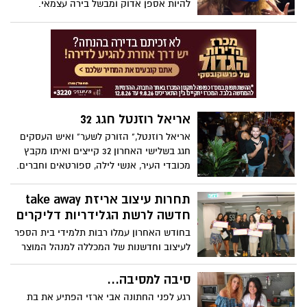
להיות אספן אדוק ומבשל בירה עצמאי.
אריאל רוזנטל חגג 32
אריאל רוזנטל," הזורק לשער" ואיש העסקים
חגג בשלישי האחרון 32 קייצים ואיתו מקבץ
מכובדי העיר, אנשי לילה, ספורטאים וחברים.
תחרות עיצוב אריזת take away
חדשה לרשת הגלידריות דליקרים
בחודש האחרון עמלו רבות תלמידי בית הספר
לעיצוב וחדשנות של המכללה למנהל המוצר
במכללה למנהל במסגרת תחרות עיצוב אריזת
take away חדשה לרשת הגלידריות דליקרים.
סיבה למסיבה...
רגע לפני החתונה אבי ארזי הפתיע את בת