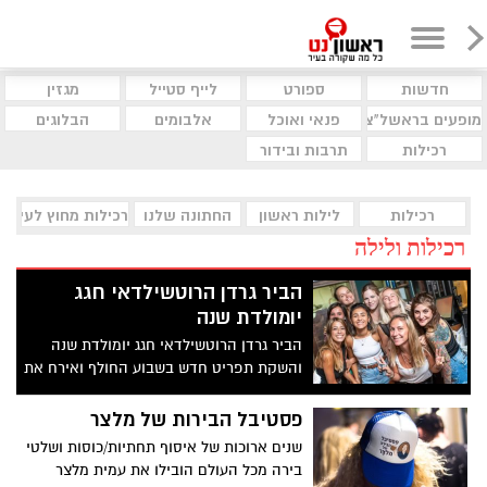
חדשות
ספורט
לייף סטייל
מגזין
מופעים בראשל"צ
פנאי ואוכל
אלבומים
הבלוגים
רכילות
תרבות ובידור
רכילות
לילות ראשון
החתונה שלנו
רכילות מחוץ לעיר
רכילות ולילה
הביר גרדן הרוטשילדאי חגג
יומולדת שנה
הביר גרדן הרוטשילדאי חגג יומולדת שנה
והשקת תפריט חדש בשבוע החולף ואירח את
הקולגות הבליינים וחובבי הבירות לערב מסכם
של שנה מוצלחת.
פסטיבל הבירות של מלצר
שנים ארוכות של איסוף תחתיות/כוסות ושלטי
בירה מכל העולם הובילו את עמית מלצר