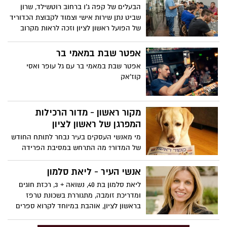
הבעלים של קפה ג'ו ברחוב רוטשילד, שרון
שביט נתן שירות אישי וצמוד לקבוצת הכדוריד
של הפועל ראשון לציון וזכה לראות מקרוב
כיצד הם קוטפים גם את תואר האליפות.
אפטר שבת במאמי בר
אפטר שבת במאמי בר עם גל עופר ואסי
קוז'אק
מקור ראשון - מדור הרכילות
המפרגן של ראשון לציון
מי מאנשי העסקים בעיר נבחר לתותח החודש
של המדור? מה התרחש במסיבת הפרידה
לדוד ביטן כשהחתן עלה לבמה והשתלט על
המיקרופון , מי הוציא מריכוז את מוקי ונדב
אנשי העיר - ליאת סלמון
גדג' בזמן הופעה....ועוד רכילות מפרגנת
ליאת סלמון בת 40, נשואה + 3, רכזת חוגים
מרחבי העיר במדור החדש - "מקור ראשון"
ומדריכת זומבה, מתגוררת בשכונת טרפז
בראשון לציון, אוהבת במיוחד לקרוא ספרים
בזמנה הפנוי וספורט ימי לגוף ולנפש. המדור