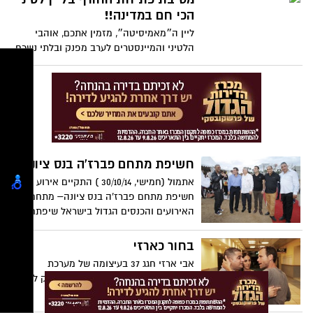
הכי חם במדינה!!
ליין ה״מאמיסיטה״, מזמין אתכם, אוהבי
הלטיני והמיינסטרים לערב מפנק ובלתי נשכח
מלא בהפתעות כולל הופעה של אנה-סליה דב
סילבה הרקדנית הבינלאומית ולהקתה,
בטוקדה, מתופפים ועוד..
חשיפת מתחם פברז'ה בנס ציונה
אתמול (חמישי, 30/10/14 ) התקיים אירוע
חשיפת מתחם פברז'ה בנס ציונה– מתחם
האירועים והכנסים הגדול בישראל שיפתח
באוגוסט 2015 אל הקוקטייל שנערך ביום
חמישי האחרון הגיעו איל גולן המנהל האישי ,
בחור כארזי
הזמרים שימי תבורי ורגב הוד ועוד..
אבי ארזי חגג 37 בעיצומה של מערכת
הבחירות לסניף מר"צ בעיר ואף הספיק לתת
גיחה להצגה ולפגוש חבר מוכר...