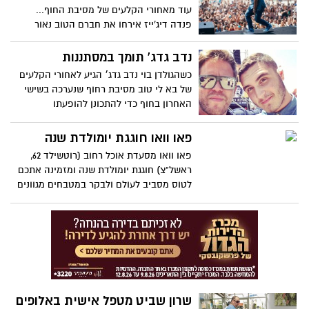
במשקה האהוב.
עוד מאחורי הקלעים של מסיבת החוף...
פנדה דיג'ייז אירחו את חברם הטוב נאור
אורמיה שבא לתמוך , ליידי L ופמלייתה, מוקי
זמר השנה,upgrade שחזרו מסיבוב הופעות
נדב גדג' תומך במסתננות
בדרום אמריקה .
כשהגולדן בוי נדב גדג׳ הגיע לאחורי הקלעים
של בא לי טוב מסיבת רחוף שנערכה בשישי
האחרון בחוף כדי להתכונן להופעתו
המתוכננת, הסתננה קבוצת בנות מבעד לגדר
בכדי להעניק לנדב ציור שהכינו במיוחד
פאו וואו חוגגת יומולדת שנה
והתחננו להצטלם.
פאו וואו מסעדת אוכל רחוב (רוטשילד 62,
ראשל"צ) חוגגת יומולדת שנה ומזמינה אתכם
לטוס מסביב לעולם ולבקר במטבחים מגוונים
ברחבי העולם.
שרון שביט מטפל אישית באלופים