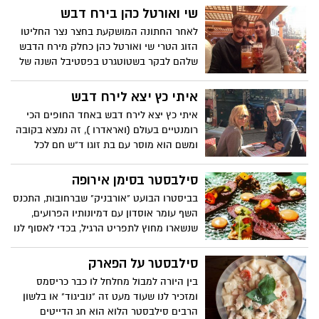
שי ואורטל כהן בירח דבש
לאחר החתונה המושקעת בחצר נצר החליטו
הזוג הטרי שי ואורטל כהן כחלק מירח הדבש
שלהם לבקר בשטוטגרט בפסטיבל השנה של
גרמניה "אוקטוברפסט" וגם דאגו לשלוח
למדור תמונת הנצחה עם בירה מקומית.
איתי כץ יצא לירח דבש
איתי כץ יצא לירח דבש באחד החופים הכי
רומנטיים בעולם (ואראדרו ), זה נמצא בקובה
ומשם הוא מוסר עם בת זוגו ד"ש חם לכל
החברים בארץ.
סילבסטר בסימן אירופה
בביסטרו הבועט "אורבניק" שברחובות, התכנס
השף עומר אוסדון עם דמיונותיו הפרועים,
שנשארו מחוץ לתפריט הרגיל, בכדי לאסוף לנו
מנות על טהרת אזורים נפלאים באירופה, או
חבלי ארץ אם תרצו, או בשבילכם ממטעמי
סילבסטר על הפארק
היבשת -לתפריט סגור לכבוד חג הדייטים!!!
בין היורה למבול מחלחל לו כבר כריסמס
אז קבלו...
ומזכיר לנו שעוד מעט זה "נוביגוד" או בלשון
הרבים סילבסטר הלוא הוא חג הדייטים