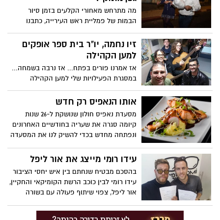
מה מתרחש מאחורי הקלעים בזמן סיור
הבמות של פמליית ראש העירייה, כתבנו
הצטרף לפמלייה ומביא בפניכם את הסיפורים
הקטנים....
זיו נחמה, יו"ר בית ספר אופקים
למען הקהילה
אז אמרנו פורים בפתח... אז נרבה בשמחה...
במסגרת הפעילויות שלי למען הקהילה
והתושבים.הפעם החלטתי כיו"ר בית ספר
אופקים, לשתף את בית הספר ולחבר אותם
אותו הנאפיס רק חדש
לעשיה, לערכים ולאהבת חינם.
מסעדת נאפיס חולון שנושקת ל-26 שנות
קיומה סגרה את שעריה בחודשיים האחרונים
ונפתחה מחדש בכדי להשיק לנו את המסעדה
החדשה , גרסת 2017
עידו רומי מייצג את אור ליפל
בהסכם מבטיח שנחתם בין איש יחסי הציבור
עידו רומי לבין כוכב הרשת הקומיקאי והחקיין,
אור ליפל, צפוי שיתוף פעולה עם בשורה
גדולה בעולם הדיגיטלי והסרטונים הויראליים.