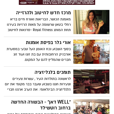
מרכז חדש לחיטוב ולהרזייה
מאמנת הכושר, הבריאות ואורח חיים בריא
רחלי בטאן שרשומה על מאות הרזיות בעירנו
תחת המותג Royal fitness -סדנאות לחיטוב
והרזייה
אורי גלר בפיסת אומנות
בסוף השבוע נכח האומן העל טבעי במסעדת
אורבניק הרחובותית עם בת זוגו ועוד זוג
חברים שהמליץ להם על המקום.
תומכים בלגליזציה
לראשונה בתולדות העיר , עשרות צעירים
וצעירות חגגו בשבוע שעבר בבר מקומי את יום
הלגליזציה הבינלאומי. את הערב ארגנו חברי
סניף מר"צ בראשון לציון אליו הוזמנה חברת
הכנסת תמר זנדברג (מרצ)
"WELL דאן" - הבשורה החדשה
ברחוב רוטשילד