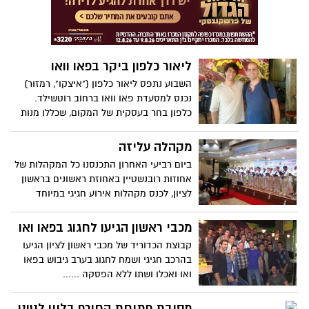
ליאור כלפון ביקר בפאו וואו
השבוע נתפס ליאור כלפון ("איצקו", רמזור)
נכנס למסעדת פאו וואו ברחוב רוטשילד.
כלפון בחר בעסקית של המקום, שכללו מנות
כמו סלט פאו וארנציני . אפילו "איצקו" יצא
מתוך כלפון לרגע וקבע שהעסקית משתלמת ;)
מקהלה עליזה
ביום רביעי האחרון התכנסנו כל המקהלות של
אחוזות רובנשטיין באחוזת ראשונים בראשון
לציון, לכנס מקהלות אירוע חגיגי במיוחד
שזכה לקהל רב ולתשואות רבות.
מכבי ראשון הגיעו לחגוג בפאו ואו
קבוצת הכדוריד של מכבי ראשון לציון הגיעו
בהרכב חגיגי ושמח לחגוג בערב גיבוש בפאו
ואו ואכלו ושתו ללא הפסקה ......
מסיבת פתיחת החורף בליין לטיני