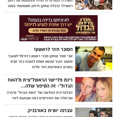
השדרה הקולינרית החיה והתוססת של רחוב
רטשילד קיבלה שחקן חיזוק משמעותי בשם
מסעדת WELL דאן - גריל ישראלי כשר.
הסוכר חזר לראשון!
אבי סוכר שחקן מכבי ראשון כדורסל לשעבר
ותושב העיר שנטש אותנו לטובת כפר סבא
בשנים האחרונות חזר אלינו.
רינת פליישר הראשל"צית מ"האח
הגדול"- זה הסיפור שלה...
הבלונדינית החדשה של "האח הגדול" סיפרה
שביטלה את האירוסים כמה שבועות לפני
שנכנסה לבית? אז זהו, שרינת פליישר לא
ממש עשתה זאת מיוזמתה. כמה דרמה....
טברנה יוונית באורבניק