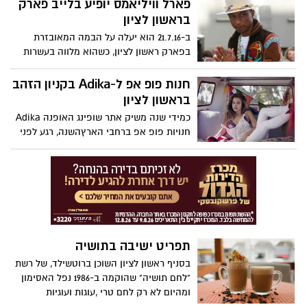
פארל וויליאמס יופיע בלייב פארק
בראשון לציון
ב-21.7.16 הוא יעלה על הבמה המאובזרת
בפארק ראשון לציון, כשהוא מלווה בעשרות
אנשי צוות ונגנים. 855 מיליון הצפיות בקליפ
Happy שליווה את הסרט המצויר “גנוב על
חנות פופ אפ ל-Adika בקניון הזהב
המיניונים 2” מלמדות שיש סיבה לציפייה,
בראשון לציון
לקראת הגעתו של פארל וויליאמס לישראל.
כמידי שנה משיק אתר שופינג האופנה Adika
חנויות פופ אפ ברחבי הארץהשנה, רגע לפני
חג השבועות ולמשך חודשיים תפעל חנות פופ
אפ של Adika בקניון הזהב ראשון לציון.
תפריט ישיבה בתושיה
בסניף ראשון לציון השוכן ברוטשילד, של רשת
"לחם תושיה" שהוקמה ב-1986 נפל האסימון
ומהיום לא רק לחם טרי ,עוגות ועוגיות
"לקחת"..