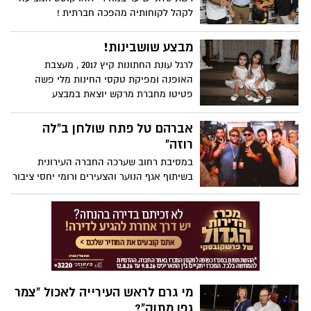
לקהל לקוחותיה מהפכה חברתית !
מבצע שושבינות!
לרגל עונת החתונות קיץ 2017 , מעצבת
האופנה ומפיקת טקסי החינות מלי פשה
פטיטו מחברת מרקש יוצאת במבצע
מיוחד.....
אברהם טל פתח שולחן ב"לה
רוזה"
במסיבת רחוב שערכה החברה העירונית
בשיתוף אגף הנוער והצעירים ורומי יחסי ציבור
בשישי האחרון ברחוב רוטשילד בעיר התארח
אברהם טל שמיד אחרי הבלאנס פתח שולחן
ב"לה רוזה".
מי גרם לראש העירייה לאכול "צמר
גפן מתוק"?