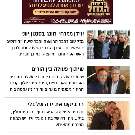
עידן מזרחי חוגג בסגנון יווני
מזל טוב לחבר המועצה וחבר סיעת ״הירוקים
+ הצעירים״, עידן מזרחי.הגיעו לחגוג ולברך
ראש העיר וחברי מועצה וכמובן חברים
הטובים שמלווים את עידן שנים .
שיתוף פעולה בין הורים
שיתוף פעולה חדש בין חברי מועצת ההורים
העירונית האנרגטיים ,היו"ר מיקי אלון ,קרית
החינוך גימנסיה גן נחום והיו"ר זיו נחמה בית
הספר היסודי אופקים.
רז ביקש את ידה של גלי
זה היה צפוי וזה הגיע בסוף...רז קינסטליך,
ביקש את ידה של בת זוגו גלי ולנו יש תמונה
מנצחת מהאירוע...