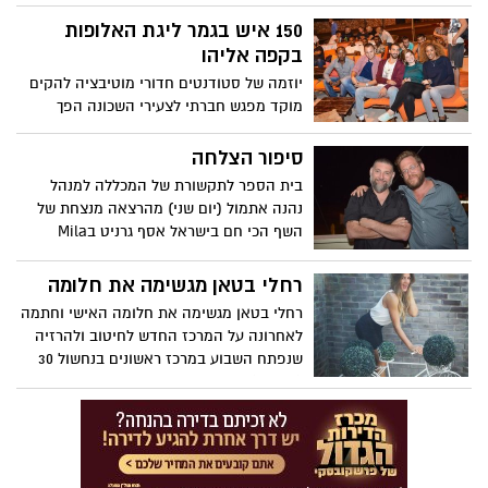
150 איש בגמר ליגת האלופות
בקפה אליהו
יוזמה של סטודנטים חדורי מוטיבציה להקים
מוקד מפגש חברתי לצעירי השכונה הפך
לסנסציה ברמת אליהו * המקום היה גדוש
והומה * רכזת הפרויקט: "אנחנו עושים כאן
סיפור הצלחה
דברים נפלאים, רק בואו קחו"
בית הספר לתקשורת של המכללה למנהל
נהנה אתמול (יום שני) מהרצאה מנצחת של
השף הכי חם בישראל אסף גרניט בMila
היוזמה של אגודת הסטודנטים.
רחלי בטאן מגשימה את חלומה
רחלי בטאן מגשימה את חלומה האישי וחתמה
לאחרונה על המרכז החדש לחיטוב ולהרזיה
שנפתח השבוע במרכז ראשונים בנחשול 30
(נווה ים).