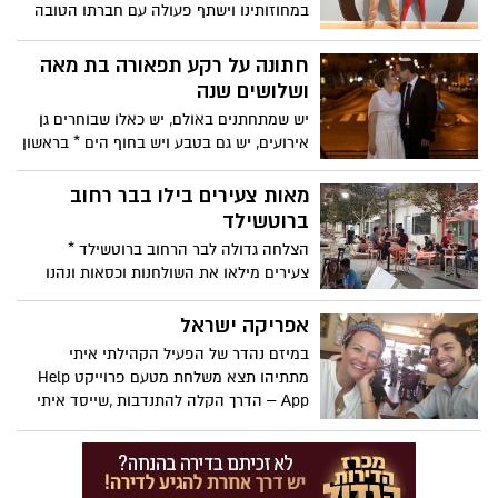
במחוזותינו וישתף פעולה עם חברתו הטובה
וכוהנת ההרזייה רחלי בטאן.
חתונה על רקע תפאורה בת מאה
ושלושים שנה
יש שמתחתנים באולם, יש כאלו שבוחרים גן
אירועים, יש גם בטבע ויש בחוף הים * בראשון
לציון רבים התחתנו בבית הכנסת הגדול,
הפעם היה זוג שבחר לחצות את הכביש,
מאות צעירים בילו בבר רחוב
למוזיאון
ברוטשילד
הצלחה גדולה לבר הרחוב ברוטשילד *
צעירים מילאו את השולחנות וכסאות ונהנו
מאווירה טובה, תפאורה היסטורית ומחירים
אטרקטיביים * וגם- הצעת נישואין מרגשת
אפריקה ישראל
פתחה את הערב הראשון.
במיזם נהדר של הפעיל הקהילתי איתי
מתתיהו תצא משלחת מטעם פרוייקט Help
App – הדרך הקלה להתנדבות ,שייסד איתי
לפני שלוש שנים.