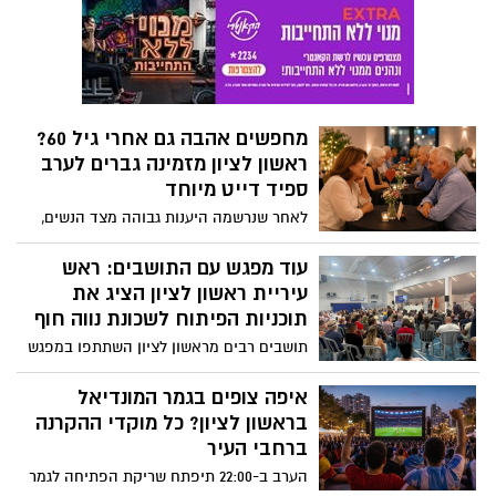
באגם, תקיים החל מסוף חודש יולי ובמהלך
חודש אוגוסט סדרת אירועי קיץ חגיגיים על
טיילת האגם, במטרה לעודד את העסקים
המקומיים ולהעניק לתושבות ולתושבים חוויית
בילוי קיצית לכל המשפחה
מחפשים אהבה גם אחרי גיל 60?
ראשון לציון מזמינה גברים לערב
ספיד דייט מיוחד
לאחר שנרשמה היענות גבוהה מצד הנשים,
עיריית ראשון לציון פונה כעת לגברים בני 60
ומעלה להצטרף לערב היכרות מיוחד.
עוד מפגש עם התושבים: ראש
המשתתפים יעברו סדרת שיחות קצרות
עיריית ראשון לציון הציג את
באווירה נעימה, בליווי פסיכולוגית חברתית
תוכניות הפיתוח לשכונת נווה חוף
ומנחת קבוצות
תושבים רבים מראשון לציון השתתפו במפגש
השני בסדרת מפגשי התושבים שמקיים ראש
העיר רז קינסטליך. במוקד: הארכת הקו
איפה צופים בגמר המונדיאל
האדום של הרכבת הקלה, תוכניות להתחדשות
בראשון לציון? כל מוקדי ההקרנה
עירונית, הקמת אולם ספורט חדש והעברת
ברחבי העיר
מתקן פסולת המעבר הסמוך לשכונה
הערב ב-22:00 תיפתח שריקת הפתיחה לגמר