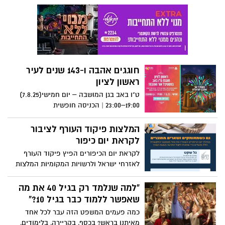
שברחוב יהודה רגוניס 11
חוגגים אהבה ו-143 שנים לעיר
ראשון לציון
ט"ו באב בגן המושבה – יום חמישי(7.8.25)
19:00–23:00 | הכניסה חופשית
המלצות פיקוד העורף לציבור
לקראת יום כיפור
לקראת יום הכיפורים הפיץ פיקוד העורף
לאזרחי ישראל ולרשויות המקומיות המלצות
להתנהגות בטוחה ודרכי קבלת מידע במהלך
יום הכיפורים בנוגע לקבלת התרעות והנחיות
"למה שנלמד רק בגיל 40 את מה
מצילות חיים בזמן אמת
שאפשר ללמוד כבר בגיל 10?"
כמה פעמים המשפט הזה עבר לכל אחד
מאיתנו בראש? בכסף, בקריירה, בלימודים,