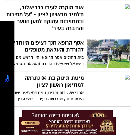
שמחזיקים בתו הזהב.
אות הוקרה לעידו גבריאלוב,
תלמיד מראשון לציון - "על מסירות
ובמחויבות עמוקה למען הנוער
והחברה בעיר"
עידו גבריאלוב מראשון לציון זכה עם צעירים
אסף הרופא חנך רציפים מיוחדים
מרחבי הארץ באות הוקרה על פעילותו
החברתית הענפה. בנימוקי הזכייה נכתב עליו
להורדת והעלאת מטופלים
כי הוא פועל "בהתמדה, במסירות ובמחויבות
בית החולים אסף הרופא יהיו הראשונים
עמוקה למען הנוער והחברה בעיר"
בישראל שיסייעו בהורדת והעלאת מטופלים
המתקשים בתנועה
מיטת תינוק בת 84 נתרמה
למוזיאון ראשון לציון
אחרי שעשרות נכדים, נינים וצאצאים ישנו בה,
מיטת תינוק שנרכשה בעיר ב-1935 עדין
שמורה היטב וככזאת היא נתרמה למוזיאון
ראשון ע"י ניצה וולפנזון, נינתו של אחד
ממייסדי המושבה ראשון לציון