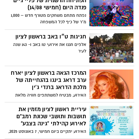
הפתיחה הרשמית של פליי גיים
פנדה היום (חמישי 14/08)
נפתח מתחם משחקים מטורף חדש – 1,000
מ"ר של כיף לכל המשפחה
חגיגות ט״ו באב בראשון לציון
אלפים חגגו את אירועי טו באב ו- 143 שנה
לעיר
המרכז הגאה בראשון לציון יארח
ערב דראג בינגו בהנחייתה של
מלכת הדראג ברנדי ג'ין
האירוע, מבטיח למשתתפים חוויה מלאת
דרמה, צחוק ואקשן.
עיריית ראשון לציון מזמין את
תושבות ותושבי שכונת רמב"ם
לאירוע קהילתי "גינה בצבע"
האירוע יתקיים ביום חמישי, 7 באוגוסט 2025,
בין השעות 17:30 ל-19:00, בגינה הציבורית