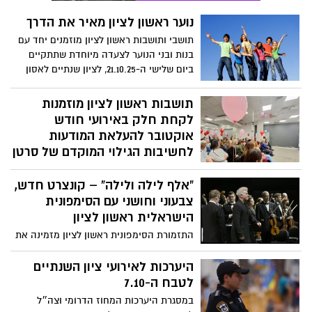
נוער ראשון לציון מאיר את הדרך
תושבי ותושבות ראשון לציון מוזמנים יחד עם
בנות ובני הנוער לצעדה מיוחדת שתתקיים
ביום שלישי ה-21.10.25, לציון שנתיים לאסון
השבעה באוקטובר
תושבות ראשון לציון מוזמנות
לקחת חלק באירועי חודש
אוקטובר להעלאת המודעות
לחשיבות הגילוי המוקדם של סרטן
השד
“אלף לילה ולילה” – קונצרט חדש,
מגוון הרצאות ופעילויות לנשים: סדנאות
צבעוני וחושני עם הסימפונית
תנועה, הרצאות עם כלים פרקטיים לשמירה
על אורח חיים בריא, וסיפורים אישיים מעוררי
הישראלית ראשון לציון
השראה לחיזוק החוסן.
התזמורת הסימפונית ראשון לציון מזמינה את
חובבי המוזיקה הקלאסית לערב עשיר,
אקזוטי ומלא צבעים, בהובלתו של המנצח
היערכות לאירועי ציון השנתיים
הבינלאומי דן אטינגר, ולצדו אמן הקלרינט
לטבח ה-7.10
הצעיר והמבטיח יונתן לייבוביץ׳.
במסגרת היערכות המחוז הדרומי וצה״ל