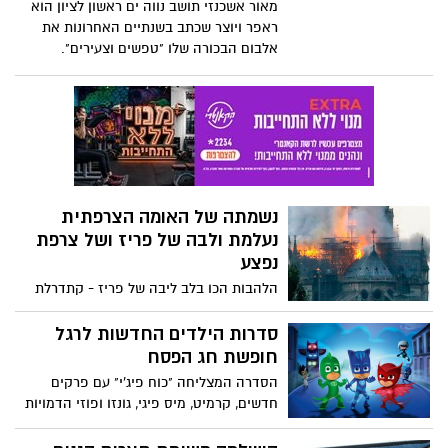
מאור אשכנזי תושב נווה ים ראשון לציון הוא
ראפר ויוצר שכתב בשנתיים האחרונות את
אלבום הבכורה שלו "טפשים וצעירים".
נשמתה של האומה הצרפתית
נעלמת ולבה של פריז ושל צרפת
נפצע
הלהבות הכו בלב ליבה של פריז - קתדרלת
נוטרדאם שנבנתה בימי הביניים - שני צריחיה
המעוטרים בגרגוילים, הסמל עולמי של צרפת
סדרות הילדים החדשות לרגל
עלו באש כלא היו. אתר המורשת העולמי אותו
חופשת חג הפסח
פוקדים בכל שנה כ-14 מיליון תיירים ומאמינים
הסדרה המצליחה "כוח פיג'י" עם פרקים
קתולים נשרף ואיתו נשרפו לבבותיהם של
חדשים, קרמיט, מיס פיגי, גונזו ופוזי הדמויות
הצרפתים.
האהובות מהחבובות בסדרת אנימציה חדשה
לפעוטות, הסדרה "ננסי קלנסי גברת מגונדרת"