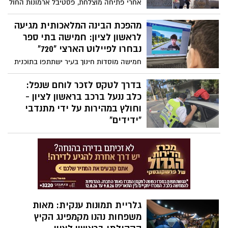
אחרי פתיחה מוצלחת, פסטיבל ארמונות החול
בחוף ראשון לציון ממשיך גם בימים הקרובים
עם יצירות חול מרהיבות של אמנים
מהפכת הבינה המלאכותית מגיעה
בינלאומיים, סדנאות פיסול, מתחמי יצירה
לראשון לציון: חמישה בתי ספר
ופעילויות לילדים - והכל ללא תשלום
נבחרו לפיילוט הארצי "720"
חמישה מוסדות חינוך בעיר ישתתפו בתוכנית
החדשנית של משרד החינוך, שתשלב בינה
מלאכותית בלמידה ותאפשר התאמה אישית
בדרך לטקס לזכר לוחם שנפל:
לכל תלמיד ותלמידה, לצד כלים מתקדמים
כלב ננעל ברכב בראשון לציון -
עבור צוותי ההוראה
וחולץ במהירות על ידי מתנדבי
"ידידים"
המפתחות נפלו לתוך הרכב רגע לפני שהדלת
נטרקה, והכלב נותר לכוד לעיני בעליו. שני
מתנדבי ארגון "ידידים" הגיעו בתוך זמן קצר,
פתחו את הרכב ללא גרימת נזק וחילצו את
הכלב כשהוא בריא ושלם
גלריית תמונות ענקית: מאות
משפחות נהנו מקמפינג הקיץ