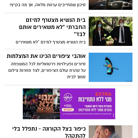
מהירה. לדבריו, יותר מ-600 אלף הורים דיווחו
סיכון שמחייבים ערנות מלאה, אך מה בקיץ?
על ביצוע הבדיקה ותוצאותיה ובכך מנעו את
האם נהיגה בקיץ לא מזמנת אתגר לנהגים?
סגירתן של כאלף כיתות ובידודם של כ-30 אלף
שעות יום ארוכות, חום, תשישות ונמנום.. הם
בית הנשיא מצטרף למיזם
תלמידים. סלוביק: "ההורים הוכיחו שאפשר
לא גורמי סיכון? כל מה שכדאי לדעת על נהיגת
החברתי "לא משאירים אותם
לסמוך עליהם"
קיץ
לבד"
בית הנשיא מצטרף למיזם ׳לא משאירים
אותם לבד׳ של זק"א לסיוע לגיל השלישי בימי
הקורונה. מעל 68 אלף מתנדבים בזמן קצר
אוהבי ציפורים הכינו את המצלמות
הצטרפו למיזם
סיורים ופעילויות וירטואליות לכל המשפחה
על טהרת עולם הציפורים, לצד תחרות צילום
סמוך לבית
כיפור בצל הקורונה - נתפלל בלי
להתקהל