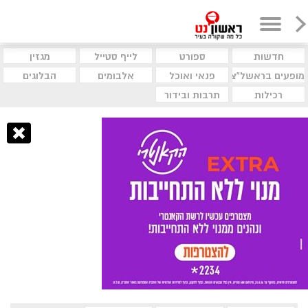
חדשות
ספורט
לייף סטייל
מגזין
מופעים בראשל"צ
פנאי ואוכל
אלבומים
הבלוגים
רכילות
תרבות ובידור