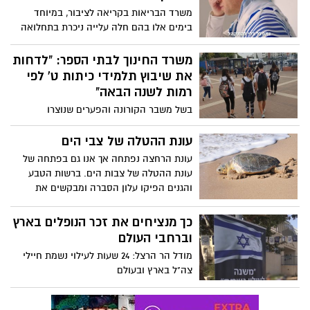
משרד הבריאות בקריאה לציבור, במיוחד
בימים אלו בהם חלה עלייה ניכרת בתחלואה
ברחבי הארץ, אנא הקשיבו להנחיות ויחד נוכל
להתגבר על הנגיף ולצמצם הדבקה. צפו >>>
משרד החינוך לבתי הספר: "לדחות
את שיבוץ תלמידי כיתות ט' לפי
רמות לשנה הבאה"
בשל משבר הקורונה והפערים שנוצרו
בלימודים כתוצאה מהלמידה מרחוק, משרד
החינוך ממליץ לבתי הספר לדחות את שיבוץ
עונת ההטלה של צבי הים
תלמידי כיתות ט' העולים לתיכון לפי רמות
עונת הרחצה נפתחה אך אנו גם בפתחה של
יחידות לימוד, כדי לתת להם הזדמנות לצמצם
עונת ההטלה של צבות הים. ברשות הטבע
פערים בתחילת שנת הלימודים הבאה
והגנים הפיקו עלון הסברה ומבקשים את
עזרת הציבור בשמירה על צבות הים. אז אם
ראיתם צבים בחוף או זיהיתם עקבות אתם
כך מנציחים את זכר הנופלים בארץ
מוזמנים לדווח למוקד רשות הטבע והגנים
וברחבי העולם
בטלפון 3639*
מודל הר הרצל: 24 שעות לעילוי נשמת חיילי
צה"ל בארץ ובעולם