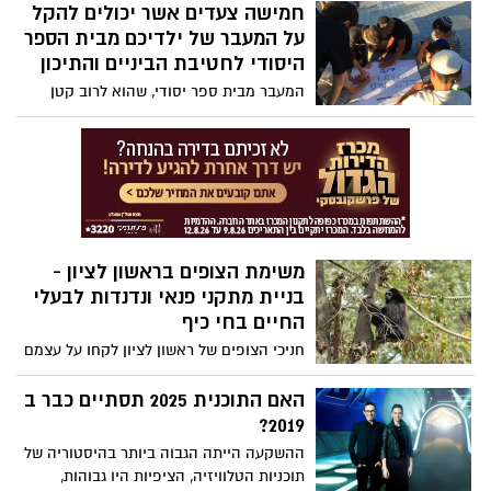
והחירות, אבל מהבית
חמישה צעדים אשר יכולים להקל
על המעבר של ילדיכם מבית הספר
היסודי לחטיבת הביניים והתיכון
המעבר מבית ספר יסודי, שהוא לרוב קטן
ואינטימי בו צמחו הילדים מהגן, גדלו
והתפתחו יחד והפכו לבוגרי בית הספר,
לתלמידי כיתות ו' אליהם נושאים הקטנים את
עיניהם בהערצה, לחטיבה – מביא איתו
אתגרים רבים. על פי רוב חטיבות הביניים הן
גדולות, ברגע אחד הופכים בוגרי היסודי
לצעירים של בית הספר, בהפסקות הם
משימת הצופים בראשון לציון -
מוקפים בבני נוער שאינם מכירים, גבוהים
בניית מתקני פנאי ונדנדות לבעלי
ומתוחכמים מהם בהרבה ויכולים להיתפס,
החיים בחי כיף
לעיתים, מאיימים.
חניכי הצופים של ראשון לציון לקחו על עצמם
לסייע הקיץ בשדרוג החי כיף באמצעות כישורי
מחנות הקיץ בהתקנת חבלים ועוד למען בעלי
האם התוכנית 2025 תסתיים כבר ב
החיים. המתכונת- תחרות בין קבוצות
2019?
ההשקעה הייתה הגבוה ביותר בהיסטוריה של
תוכניות הטלוויזיה, הציפיות היו גבוהות,