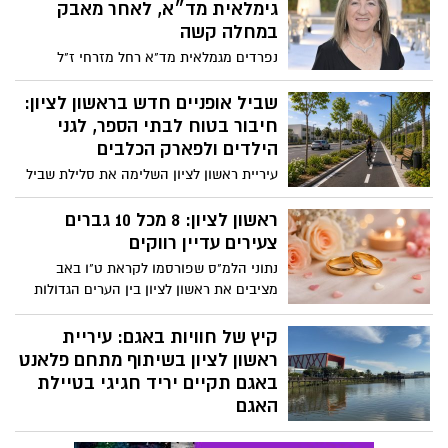
גימלאית מד״א, לאחר מאבק
במחלה קשה
נפרדים מגמלאית מד"א רחל מזרחי ז"ל
שניהלה במשך עשרות שנים את מחלקת
השכר במד"א. ״מה שהכי אפיין אותה זה
שביל אופניים חדש בראשון לציון:
השילוב הנדיר בין מקצועיות וקפדנות לבין לב
חיבור בטוח לבתי הספר, לגני
פתוח וחם"
הילדים ולפארק הכלבים
עיריית ראשון לציון השלימה את סלילת שביל
האופניים החדש ברחוב יוסף בורג, הכולל
תאורה מתקדמת, גינון משודרג וריהוט רחוב
ראשון לציון: 8 מכל 10 גברים
חדש
צעירים עדיין רווקים
נתוני הלמ"ס שפורסמו לקראת ט"ו באב
מציבים את ראשון לציון בין הערים הגדולות
שבהן שיעור הרווקים והרווקות בגילאי 25–29
הוא מהגבוהים בישראל - נתון המשקף את
קיץ של חוויות באגם: עיריית
המגמה של דחיית גיל הנישואים
ראשון לציון בשיתוף מתחם פלאנט
באגם תקיים יריד חגיגי בטיילת
האגם
עיריית ראשון לציון בשיתוף מתחם פלאנט