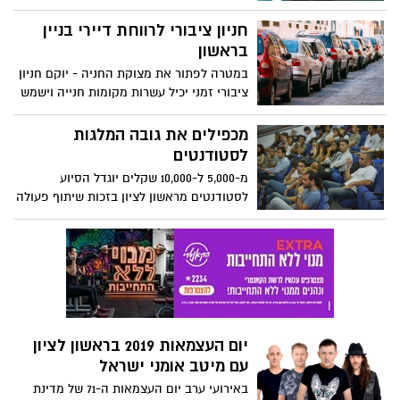
היעדים שאפתניים ביותר, הצוות הטוב ביותר
שניתן היה לגייס והתוצאה? אכזבה רבתית.
חניון ציבורי לרווחת דיירי בניין
האם תהיה עונה שנייה ל 2025?
בראשון
במטרה לפתור את מצוקת החניה - יוקם חניון
ציבורי זמני יכיל עשרות מקומות חנייה וישמש
את דיירי מגדלי ראשונים בנחלת יהודה.
החניון הוא המשך לצביעת החניונים במרכזים
מכפילים את גובה המלגות
המסחריים מערב העיר במטרה להקל על
לסטודנטים
מצוקת החנייה באזור
מ-5,000 ל-10,000 שקלים יוגדל הסיוע
לסטודנטים מראשון לציון בזכות שיתוף פעולה
של עיריית ראשון לציון עם מפעל הפיס. גם
המלגות החברתיות המיועדות לתושבי העיר
הלומדים במכללה למינהל יעלו
יום העצמאות 2019 בראשון לציון
עם מיטב אומני ישראל
באירועי ערב יום העצמאות ה-71 של מדינת