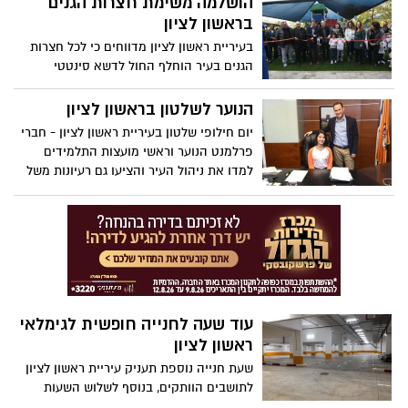
הושלמה משימת חצרות הגנים
ועוד – סדרות הילדים החדשות לחופשת
בראשון לציון
הפסח
בעיריית ראשון לציון מדווחים כי לכל חצרות
הגנים בעיר הוחלף החול לדשא סינטטי
ולאבנים משתלבות. החצר האחרונה שודרגה
בטקס חגיגי בחטיבה הצעירה נאות אשלים.
הנוער לשלטון בראשון לציון
יום חילופי שלטון בעיריית ראשון לציון - חברי
פרלמנט הנוער וראשי מועצות התלמידים
למדו את ניהול העיר והציעו גם רעיונות משל
עצמם
עוד שעה לחנייה חופשית לגימלאי
ראשון לציון
שעת חנייה נוספת תעניק עיריית ראשון לציון
לתושבים הוותקים, בנוסף לשלוש השעות
החניה החינמית שאותם כבר מקבלים מי