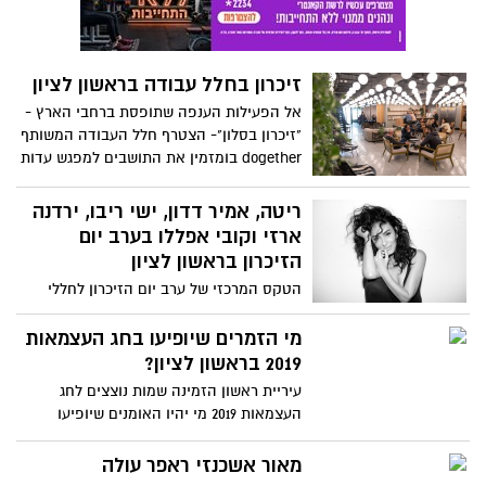
ועדה שתבחן את הנושא - הועדה הגישה את
המלצותיה והיא מופיעה כאן בכתבה
זיכרון בחלל עבודה בראשון לציון
אל הפעילות הענפה שתופסת ברחבי הארץ -
"זיכרון בסלון"- הצטרף חלל העבודה המשותף
dogether בומזמין את התושבים למפגש עדות
עם ניצולי שואה המשלבת תערוכה של פריטים
נדירים
ריטה, אמיר דדון, ישי ריבו, ירדנה
ארזי וקובי אפללו בערב יום
הזיכרון בראשון לציון
הטקס המרכזי של ערב יום הזיכרון לחללי
מערכות ישראל ופעולות טרור, יתקיים גם
השנה באמפי פארק ראשון לציון ויועבר
מי הזמרים שיופיעו בחג העצמאות
בשידור חי ברשת 13.
2019 בראשון לציון?
עיריית ראשון הזמינה שמות נוצצים לחג
העצמאות 2019 מי יהיו האומנים שיופיעו
השנה:
מאור אשכנזי ראפר עולה