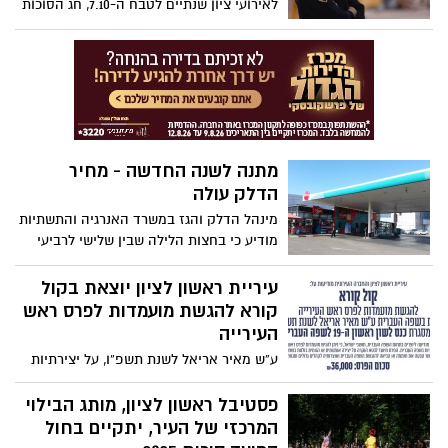
לאירועי ציון שנתיים לטבח ה-7.10, חג הסוכות
וחול המועד, שיתקיימו בימים הקרובים בגזרת
הנגב המערבי, שדרות ועוטף עזה - היום (ב')
החל משעות הבוקר - כוחות המשטרה וצה״ל
יהיו פרוסים בצירים המרכזיים ובאזורים
הרלוונטיים
מתנה לשנה החדשה - מחיר
הדלק עולה
מינהל הדלק והגז במשרד האנרגיה והתשתיות
מודיע כי בחצות הלילה שבין שלישי לרביעי
(30.09.2025-01.10.2025) יעודכנו מחירי מוצרי
הדלק הנמצאים בפיקוח, הנמכרים לצרכן
עיריית ראשון לציון יוצאת בקול
בתחנות הדלק
קורא להגשת מועמדות לפרס ראש
העירייה
ע”ש מאיר אריאל לשנת תשפ”ו, על יצירתיות
בשפה העברית, הפרס בסך 36 אלף שקל,
יוענק במסגרת כנס “לשון ראשון” ה-19 לשפה
פסטיבל ראשון לציון, מותג הבילוי
העברית
המרכזי של העיר, יתקיים בחול