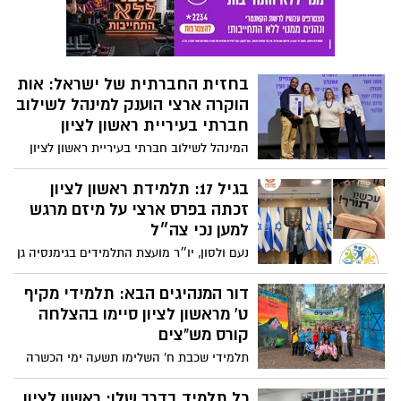
בחזית החברתית של ישראל: אות
הוקרה ארצי הוענק למינהל לשילוב
חברתי בעיריית ראשון לציון
המינהל לשילוב חברתי בעיריית ראשון לציון
זכה באות הוקרה והערכה מטעם משרד
הרווחה והביטחון החברתי, על פועלו בזמן
בגיל 17: תלמידת ראשון לציון
חירום לאומי. האות הוענק במסגרת אירועי יום
זכתה בפרס ארצי על מיזם מרגש
ההוקרה לעובדות ולעובדים הסוציאליים
למען נכי צה״ל
נעם ולסון, יו״ר מועצת התלמידים בגימנסיה גן
נחום, זכתה במקום הראשון באות ״שוות״
בקטגוריית היזמות החברתית בזכות המיזם
דור המנהיגים הבא: תלמידי מקיף
״נֶכָמָה״, המחבר בין נכי צה״ל לבני ובנות
ט' מראשון לציון סיימו בהצלחה
נוער באמצעות מפגשי העשרה ופעילות
קורס מש"צים
משותפת
תלמידי שכבת ח' השלימו תשעה ימי הכשרה
לפיתוח מנהיגות, עבודת צוות ואהבת הארץ.
תלמידי שכבות י' וי"א הובילו את הקורס והיוו
כל תלמיד בדרך שלו: ראשון לציון