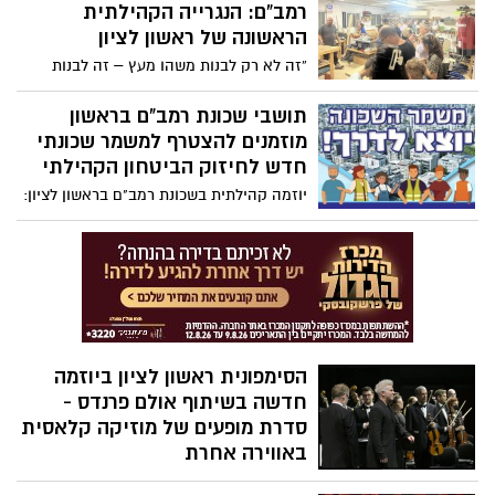
רמב”ם: הנגרייה הקהילתית
הראשונה של ראשון לציון
“זה לא רק לבנות משהו מעץ – זה לבנות
משהו בלב”
תושבי שכונת רמב"ם בראשון
מוזמנים להצטרף למשמר שכונתי
חדש לחיזוק הביטחון הקהילתי
‎יוזמה קהילתית בשכונת רמב"ם בראשון לציון:
מנהל קהילה ומנהל שילוב חברתי משיקים
תכנית להקמת משמר שכונתי, בשיתוף פעולה
מלא עם תושבי השכונה, גורמי הביטחון
והשיטור העירוני
הסימפונית ראשון לציון ביוזמה
חדשה בשיתוף אולם פרנדס -
סדרת מופעים של מוזיקה קלאסית
באווירה אחרת
חוויה קלילה, מהנה ומלאת קסם, עם משקה