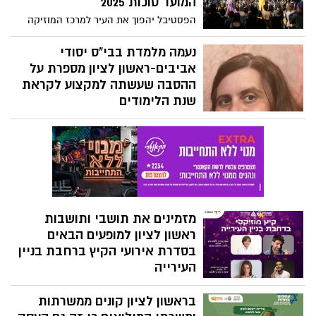
המועד סוכות 2025
הפסטיבל יהפוך את העיר למרכז המוזיקה
הישראלית. הפסטיבל יציע חגיגה מוזיקלית
בת חמישה ימים, במגוון מוקדים ברחבי העיר:
נעמה מלמדת בבי"ס יסודי
לייב פארק, היכל התרבות, גן המושבה, רחבת
אביבים-ראשון לציון מספרת על
בניין העירייה ובית העם.
ההסבה שעשתה למקצוע לקראת
שנת הלימודים
״כשאני רואה את הניצוץ בעיניים של הילדים
אני יודעת שבחרתי נכון"
מזמינים את תושבי ותושבות
ראשון לציון למופעים הבאים
בסדרת אירועי הקיץ ברחבת בניין
העירייה
אהרון פררה, רותם כהן, דודו אהרון ואנה זק
בראשון לציון קונים ממשרתות