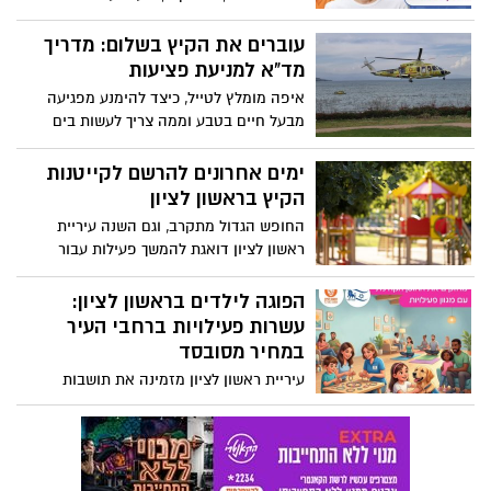
ואיסור העסקה בעבודות מסוכנות – במשרד
העבודה פרסמו מדריך מיוחד לבני נוער
עוברים את הקיץ בשלום: מדריך
לקראת חופשת הקיץ וקוראים למעסיקים
מד"א למניעת פציעות
ולהורים להכיר את הכללים
איפה מומלץ לטייל, כיצד להימנע מפגיעה
מבעל חיים בטבע וממה צריך לעשות בים
ובבריכה? עם תחילתו של הקיץ ולקראת
יציאת בני הנוער והילדים לחופש הגדול,
ימים אחרונים להרשם לקייטנות
מפרסם מד"א את המדריך המלא להורים
הקיץ בראשון לציון
ולילדים
החופש הגדול מתקרב, וגם השנה עיריית
ראשון לציון דואגת להמשך פעילות עבור
ילדות וילדי העיר, עם קייטנות קיץ מסובסדות,
מגוונות ועשירות, בהפעלת חטיבת הגיל הרך
הפוגה לילדים בראשון לציון:
בחברה העירונית לנופש וספורט
עשרות פעילויות ברחבי העיר
במחיר מסובסד
עיריית ראשון לציון מזמינה את תושבות
ותושבי העיר ליהנות מרגע של הפוגה עם
הילדים, במסגרת סדרת פעילויות מהנות
ומעשירות שיתקיימו ברחבי העיר במהלך
השבוע הקרוב.