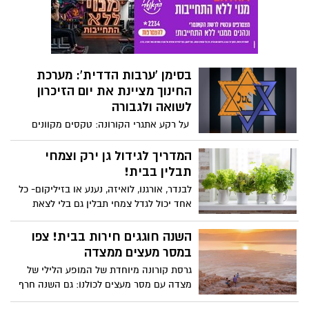
בסימן 'ערבות הדדית': מערכת
החינוך מציינת את יום הזיכרון
לשואה ולגבורה
על רקע אתגרי הקורונה: טקסים מקוונים
בבתי הספר, שיעורים ייחודיים במערך
השידורים הלאומי של משרד החינוך, מפגשי
המדריך לגידול גן ירק וצמחי
זיכרון 'בזום' ומגוון בפעילויות חינוך
תבלין בבית!
דיגיטאליות בסימן 'ערבות הדדית'
לבנדר, אורגנו, לואיזה, נענע או בזיליקום- כל
אחד יכול לגדל צמחי תבלין גם בלי לצאת
מהבית! משרד החקלאות מביא לכם את
המדריך המלא לתכנון ולגידול גן ירק פרטי
השנה חוגגים חירות בבית! צפו
במרפסת, גם בימי קורונה
במסר מעצים ממצדה
גרסת קורונה מיוחדת של המופע הלילי של
מצדה עם מסר מעצים לכולנו: גם השנה חרף
כל ההגבלות לא מוותרים על חג הפסח