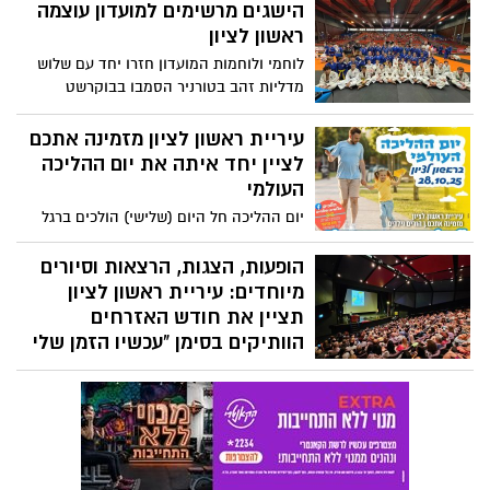
הישגים מרשימים למועדון עוצמה
ראשון חינם, ריכזנו לכם הכל על המופע
הראשון
ראשון לציון
לוחמי ולוחמות המועדון חזרו יחד עם שלוש
מדליות זהב בטורניר הסמבו בבוקרשט
עיריית ראשון לציון מזמינה אתכם
לציין יחד איתה את יום ההליכה
העולמי
יום ההליכה חל היום (שלישי) הולכים ברגל
עם הילדים למוסדות החינוך.
הופעות, הצגות, הרצאות וסיורים
מיוחדים: עיריית ראשון לציון
תציין את חודש האזרחים
הוותיקים בסימן "עכשיו הזמן שלי
לעצמי"
לאורך כל חודש נובמבר תקיים העירייה שלל
אירועי תרבות, ספורט ופנאי – ללא כל עלות
או במחיר סמלי בלבד