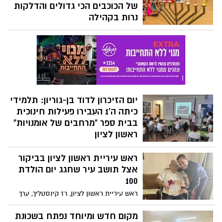
בכניסה חופשית.
של הכוכבים הכי גדולים והדלקות
נרות בקהילה
חנוכה בפתח ובראשון לציון נערכים לחג מלא
שמחה ואור עם מופעים מיוחדים, סדנאות
יצירה ברוח החג, הצגות ילדים של הכוכבים
הכי גדולים, מסיבות, הדלקות נרות בשכונות
ופעילויות מגוונות לכל הגילים - ללא כל עלות
או במחיר סמלי בלבד.
יום הזיכרון לדוד בן-גוריון: תלמידי
כיתה ה'1 העבירו פעילות חינוכית
בבית ספר "מרחבים של אומנויות"
ראשון לציון
בבית ספר "מרחבים של אומנויות" בראשון
ראש עיריית ראשון לציון בביקור
לציון ציינו היום את יום הזיכרון לדוד בן-גוריון,
ראש הממשלה ושר הביטחון הראשון של
אצל תושב עיר שחגג יום הולדת
ישראל. במסגרת האירוע העבירו תלמידי כיתה
100
ה'1 פעילות חינוכית במיוחד עבור תלמידי בית
‎ראש עיריית ראשון לציון, רז קינסטליך, ערך
הספר.
ביקור מיוחד אצל תושב העיר, יצחק אלבז,
לרגל חגיגות יום הולדתו ה-100.
מקום חדש ומיוחד נפתח בשכונת