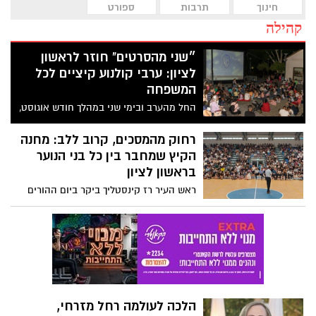
חינוך
תרבות
ספורט
קהילה
״שני מהסרטים" חוזר לראשון
לציון: ערבי קולנוע קיציים לכל
המשפחה
החל מהערב ובימי שני במהלך חודש אוגוסט,
יתקיימו ברחבת הבאר במדרחוב רוטשילד
ערבי קולנוע תחת כיפת השמיים עם מופעים,
רחוק מהמסכים, קרוב ללב: מחנה
הפעלות והקרנת סרטים - ללא תשלום
הקיץ שמחבר בין כל בני הנוער
בראשון לציון
ראש העיר רז קינסטליך ביקר ביום ההורים
במחנה "ג'ימאליה" בכפר סילבר, והתרגש
מהשילוב המלא של בני ובנות נוער עם צרכים
מיוחדים: "זה בדיוק החזון שלנו – עיר
שמקדמת שוויון, הכלה ותחושת שייכות"
הלכה לעולמה רחל מזרחי,