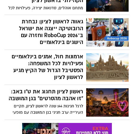
הקהילתי בראשון לציון
מתחם אוהלים, סדנאות יצירה, פעילויות לכל
המשפחה וצפייה משותפת ברבע גמר
המונדיאל - כך נראה אחד מאירועי הקיץ
גאווה לראשון לציון: נבחרת
המשפחתיים שהתקיימו בעיר. עכשיו הגיע
הרובוטיקה ייצגה את ישראל
הזמן לראות את הרגעים היפים בתמונות
ב־RoboCup 2026 וחזרה עם
הישגים בינלאומיים
מתן קראים, יסמין לבוב ונועם קלמר, בוגרי
ארמונות חול, אמנים בינלאומיים
בית הספר "רון ורדי", ייצגו את ראשון לציון
ואת ישראל בתחרות הרובוטיקה היוקרתית
ופעילויות לכל המשפחה:
בעולם. הנבחרת זכתה במקום השלישי
הפסטיבל הגדול של הקיץ מגיע
בקטגוריית הסרטון הטוב ביותר ובמקום
לראשון לציון
הרביעי בתחרות שיתוף הפעולה הבינלאומית
פסטיבל ארמונות החול הבינלאומי יתקיים
ראשון לציון תחגוג את ט"ו באב:
במשך ארבעה ימים בחוף ראשון לציון עם
מיצגי ענק, סדנאות יצירה, מתחמי פעילות
"זו אהבה מהסרטים" בגן המושבה
לילדים והכניסה – חופשית
לרגל חגיגות 144 שנה לראשון לציון, תקיים
העירייה ערב חגיגי בגן המושבה עם מופעי
רחוב, מוזיקה, מתחמי צילום, דוכני אוכל,
שדרת אהבה רומנטית והפתעות נוספות -
והכל בכניסה חופשית