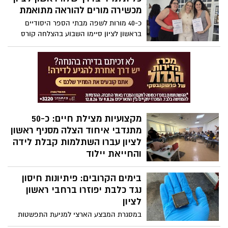
מודל לחיקוי עבור החניכים הצעירים
מכשירה מורים להוראה מתואמת
כ-40 מורות לשפה מבתי הספר היסודיים
בראשון לציון סיימו השבוע בהצלחה קורס
ייחודי בהוראה מותאמת, שנערך ביוזמת
מינהל החינוך בעירייה ובשיתוף אגודת ניצן.
מטרת הקורס הייתה להעניק למורות כלים
מקצועיים ומעשיים להתאמת דרכי ההוראה
לצרכים המגוונים של התלמידות
והתלמידים.ולהתמודדות עם האתגרים
המשתנים של מערכת החינוך
מקצועיות מצילת חיים: כ-50
מתנדבי איחוד הצלה מסניף ראשון
לציון עברו השתלמות קבלת לידה
והחייאת יילוד
סניף איחוד הצלה בראשון לציון ממשיך
בימים הקרובים: פיתיונות חיסון
לשמור על כשירות מבצעית. ביום שלישי
האחרון קיימו עשרות מתנדבות ומתנדבי
נגד כלבת יפוזרו ברחבי ראשון
הסניף השתלמות מקצועית מקיפה ומצילת
לציון
חיים, שעסקה באחד הרגעים המרגשים
במסגרת המבצע הארצי למניעת התפשטות
והמורכבים ביותר בהתנדבותם של כונני
מחלת הכלבת יפוזרו פיתיונות חיסון אוראליים