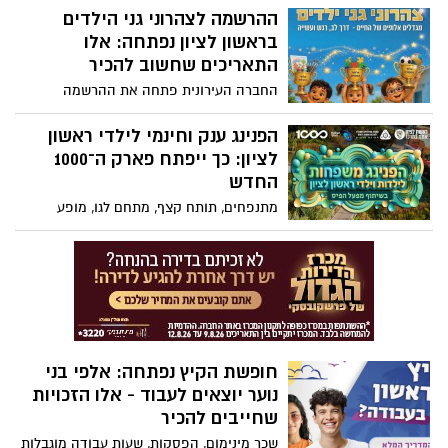
החירום קבלת לידה והחייאת יילוד
לתנים ושועלים בשטחים פתוחים ברחבי
ההרשמה לצהרוני גני הילדים
העיר. בעירייה קוראים לתושבים שלא לגעת
בראשון לציון נפתחה: אלו
בפיתיונות ולהרחיק מהם כלבים וחתולים
התאריכים שחשוב להכיר
החברה העירונית פתחה את ההרשמה
לצהרוני גני הילדים לשנת הלימודים תשפ"ז.
הרישום יתאפשר עד 18 ביולי בלבד, ולאחר
הפנינג ענק וחינמי לילדי ראשון
מכן ניתן יהיה להצטרף רק על בסיס מקום
לציון: כך ייפתח פארק ה־1000
פנוי. גם הורים שהגישו ערעור על שיבוץ הגן
החדש
מתבקשים להירשם כבר עכשיו
מתנפחים, תותח קצף, מתחם לגו, מופע
בועות, הצגת ילדים ושלל פעילויות – עיריית
ראשון לציון תקיים ביום ראשון, 12 ביולי, אירוע
פתיחה חגיגי לפארק ה־1000. הכניסה ללא
תשלום, אך מחייבת הרשמה מראש
חופשת הקיץ נפתחה: אלפי בני
נוער יוצאים לעבוד - אלו הזכויות
שחייבים להכיר
שכר מינימום, הפסקות, שעות עבודה מוגבלות