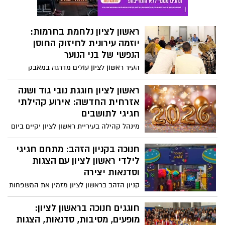
ראשון לציון נלחמת בחרמות:
יוזמה עירונית לחיזוק החוסן
הנפשי של בני הנוער
העיר ראשון לציון עולים מדרגה במאבק
בתופעת החרמות בקרב בנות ובני הנוער -
תופעה שקטה אך כואבת, הפוגעת בדימוי
ראשון לציון חוגגת נובי גוד ושנה
העצמי ובבריאות הנפשית של צעירים רבים.
אזרחית החדשה: אירוע קהילתי
חגיגי לתושבים
מינהל קהילה בעיריית ראשון לציון יקיים ביום
ראשון הקרוב, 28.12.25, אירוע חגיגי לציון חג
הנובי גוד והשנה האזרחית החדשה. האירוע
חנוכה בקניון הזהב: מתחם חגיגי
מיועד בין היתר לתושבים שעלו לישראל
לילדי ראשון לציון עם הצגות
כילדים ומעוניינים לחגוג יחד את המסורת,
וסדנאות יצירה
הזיכרונות והערכים המלווים את החג.
קניון הזהב בראשון לציון מזמין את המשפחות
לחגוג את חג החנוכה במתחם ייעודי ומיוחד
לילדים, שייפתח בשדרת הילדים ויציע שלל
חוגגים חנוכה בראשון לציון:
פעילויות חווייתיות לכל המשפחה – והכול
מופעים, מסיבות, סדנאות, הצגות