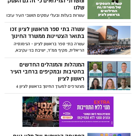
ומשרתי המילואים כי זה גם העסק
שלנו
עשרות בעלות ובעלי עסקים תושבי העיר עזבו
הכל – את הבית, את המשפחה ואת העסק –
ויצאו למילואים כדי לשמור ולהגן על כולנו
עשרה בתי ספר מראשון לציון זכו
״עכשיו תורנו״
בתואר הצטיינות ממשרד החינוך
עשרה בתי ספר בראשון לציון - הגימנסיה
הריאלית, מקיף ממ"ד, ישיבת בני עקיבא,
מקיף ג' עמית, עירוני ד' גן נחום, מקיף ה',
מקיף ז' רביבים, מקיף ח', מקיף ט' ומקיף י'
המנהלות והמנהלים החדשים
אבני החושן - זכו בתואר הצטיינות ממשרד
בחטיבות ובמקיפים ברחבי העיר
החינוך על הצטיינות בתחום הערכי, החברתי
ראשון לציון
והלימודי בשנת הלימודים תשפ"ה.
מצטרפים למערך החינוך בראשון לציון 6
מנהלות ומנהלים חדשים שכל אחד מהם
מביא ניסיון עשיר, חזון חינוכי ורוח של עשייה
משמעותית