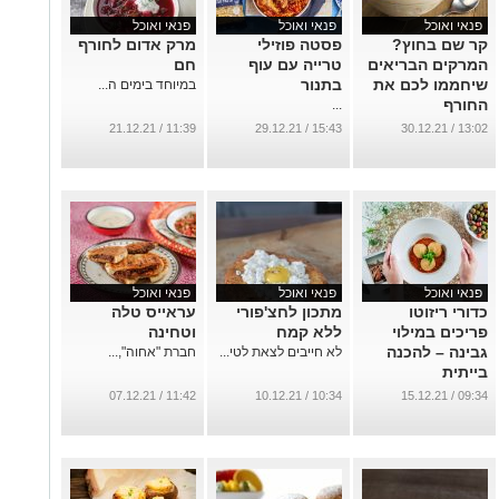
פנאי ואוכל
פנאי ואוכל
פנאי ואוכל
קר שם בחוץ?
פסטה פוזילי
מרק אדום לחורף
המרקים הבריאים
טרייה עם עוף
חם
שיחממו לכם את
בתנור
במיוחד בימים ה...
החורף
...
...
11:39 / 21.12.21
15:43 / 29.12.21
13:02 / 30.12.21
פנאי ואוכל
פנאי ואוכל
פנאי ואוכל
כדורי ריזוטו
מתכון לחצ'פורי
עראייס טלה
פריכים במילוי
ללא קמח
וטחינה
גבינה – להכנה
לא חייבים לצאת לטי...
חברת "אחוה",...
בייתית
...
11:42 / 07.12.21
10:34 / 10.12.21
09:34 / 15.12.21