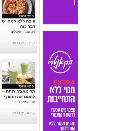
פנאי ואוכל
פיצה ללא קמח יש
דבר כזה
המאכל האיטלק...
11:27 / 30.11.21
פנאי ואוכל
תה מאצ'ה רותח –
לחמם את החורף
תה המאצ'ה הי...
07:05 / 23.11.21