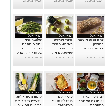
טונה
07:26 / 24.09.21
09:39 / 26.09.21
12:47 / 30.09.21
אינסלטיסימה
...
פנאי ואוכל
פנאי ואוכל
פנאי ואוכל
לחם בננה מועשר
כדורי אנרגיה
שלושה מיני
בחלבון
מאצ'ה- חטיפי
ירוקים מתחת
הבריאות
לסוכה: ירקות
עם בוא הסתיו, מ...
שמשגעים את
בקארי ירוק, מרק
המדינה
אספרגוס ושעועית
07:36 / 17.09.21
12:43 / 19.09.21
14:06 / 19.09.21
ירוקה על מצע
...
ריקוטה
...
פנאי ואוכל
פנאי ואוכל
פנאי ואוכל
יום כיפור מגיע
פאי רועים
קינוח מטורף לחג
ואיתו גם הארוחה
: קערת שיק פירות
מדריך להכנת פאי
המפסקת.
טרופיים עם צ’יה
רועים מושלם ...