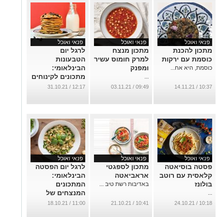
פנאי ואוכל
פנאי ואוכל
פנאי ואוכל
מתכון להכנת
מתכון מנצח
לרגל יום
כוסמת עם ירקות
למרק חומוס עשיר
הטבעונות
ומפנק
הבינלאומי:
כוסמת, היא אח...
מתכונים לקינוחים
...
המנצחים של
12:17 / 31.10.21
09:49 / 03.11.21
10:37 / 14.11.21
Beko
...
פנאי ואוכל
פנאי ואוכל
פנאי ואוכל
פסטה בוסיאטה
מתכון לספגטי
לרגל יום הפסטה
קלאסית עם רוטב
אראביאטה
הבינלאומי:
בולונז
המתכונים
באדיבות רשת טיב ...
המנצחים של
...
Beko
11:00 / 18.10.21
10:41 / 21.10.21
10:18 / 24.10.21
...