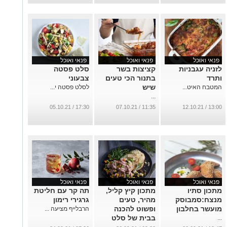
פנאי ואוכל
פנאי ואוכל
פנאי ואוכל
לזניה עגבניות
קציצות בשר
סלט פסטה
ותרד
בתנור הכי טעים
צבעוני
שיש
המטבח האיט...
לסלט פסטה י...
...
17:30 / 05.10.21
11:35 / 07.10.21
13:00 / 12.10.21
פנאי ואוכל
פנאי ואוכל
פנאי ואוכל
מתכון סתיו
מתכון קיץ קליל,
תה קר עם חליטת
מנצח:סמבוסק
מהיר, טעים
גרגירי רימון
מועשר בחלבון
ופשוט להכנה
הרבלייף מציעה ...
בבית של סלט
...