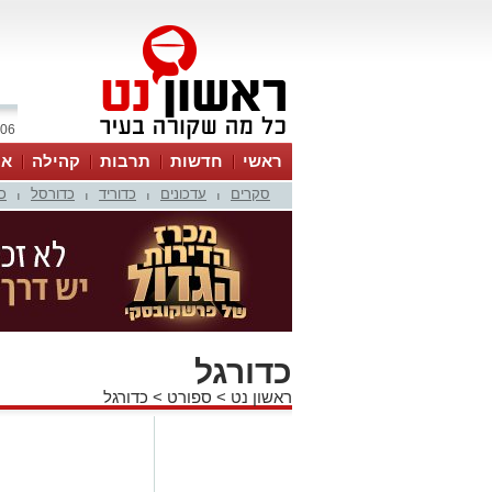
06 אוגוסט 2026 / 18:52
ראשי
חדשות
תרבות
קהילה
או
סקרים
עדכונים
כדוריד
כדורסל
כ
|
|
|
|
כדורגל
ראשון נט
>
ספורט
>
כדורגל