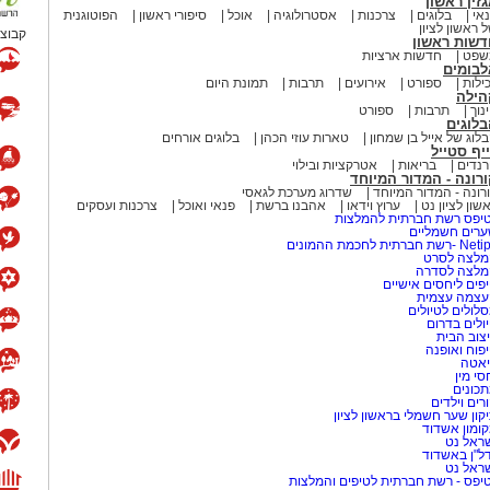
זין ראשון
אי
בלוגים
צרכנות
אסטרולוגיה
אוכל
סיפורי ראשון
הפוטוגנית
 ראשון לציון
קבוצת
דשות ראשון
שפט
חדשות ארציות
לבומים
ילות
ספורט
אירועים
תרבות
תמונת היום
הילה
נוך
תרבות
ספורט
לוגים
לוג של אייל בן שמחון
טארות עוזי הכהן
בלוגים אורחים
יף סטייל
נדים
בריאות
אטרקציות ובילוי
רונה - המדור המיוחד
רונה - המדור המיוחד
שדרוג מערכת לגאסי
שון לציון נט
ערוץ וידאו
אהבנו ברשת
פנאי ואוכל
צרכנות ועסקים
יפס רשת חברתית להמלצות
רים חשמליים
-רשת חברתית לחכמת ההמונים
לצה לסרט
מלצה לסדרה
פים ליחסים אישיים
עצמה עצמית
לולים לטיולים
ולים בדרום
צוב הבית
פוח ואופנה
אטה
סי מין
כונים
רים וילדים
קון שער חשמלי בראשון לציון
ומון אשדוד
ראל נט
ל"ן באשדוד
ראל נט
יפס - רשת חברתית לטיפים והמלצות