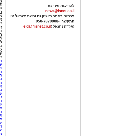
מג
פנ
להודעות מערכת
של
news@isnet.co.il
ח
מ
פרסום באתר ראשון נט ורשת ישראל נט
א
התקשרו -
050-7870908
רכ
(אלדה נתנאל )
elda@isnet.co.il
ק
חי
הב
הב
לי
טר
קו
קו
רא
נט
שע
Netips 
המ
ה
טי
ה
מס
טי
עי
טי
די
יח
מת
הו
תי
מק
יש
נד
יש
נט