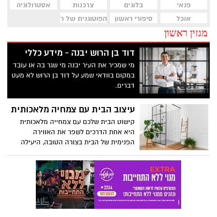
פנאי
בלוגים
צרכנות
אסטרולוגיה
אוכל
סיפורי ראשון
הפוטוגנית של ראשון לציון
מגזין ראשון
דוד בן הרוש יבנה - מידע כללי
מי שמכיר את העיר יבנה מי שגר בה או עובד
במקום בוודאי שמע על דוד בן הרוש לא מעט
דברים.
עיצוב הבית עם צמחיה מלאכותית
קישוט הבית שלכם עם צמחייה מלאכותית
היא אחת הדרכים לשפר את האווירה
הפנימית של הבית בצורה הטובה, היעילה
והמהירה ביותר. כדי להפיק את המיטב
מעיצוב הבית שלכם, להלן מספר נקודות
עיקריות לעיצוב עם צמחיה מלאכותית.