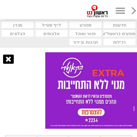
חדשות
ספורט
לייף סטייל
מגזין
מופעים בראשל"צ
פנאי ואוכל
אלבומים
הבלוגים
רכילות
תרבות ובידור