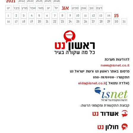
2021
2022
2023
2024
2025
2026
אוג
דצמ
נוב
אוק
ספט
יול
יונ
מאי
אפר
מרץ
פבר
ינו
15
1
2
3
4
5
6
7
8
9
10
11
12
13
14
16
17
18
19
20
21
22
23
24
25
26
27
28
29
30
31
להודעות מערכת
news@isnet.co.il
פרסום באתר ראשון נט ורשת ישראל נט
התקשרו -
050-7870908
(אלדה נתנאל )
elda@isnet.co.il
קבוצת התקשורת ומקומוני הרשת: