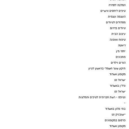
המלצה לסדרה
טיפים ליחסים אישיים
העצמה עצמית
מסלולים לטיולים
טיולים בדרום
עיצוב הבית
טיפוח ואופנה
דיאטה
יחסי מין
מתכונים
הורים וילדים
תיקון שער חשמלי בראשון לציון
מקומון אשדוד
ישראל נט
נדל"ן באשדוד
ישראל נט
נטיפס - רשת חברתית לטיפים והמלצות
-
בתי מלון באשדוד
יישובניק נט
פרסום במקומונים
מקומון אשדוד