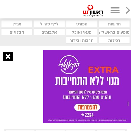
חדשות
ספורט
לייף סטייל
מגזין
מופעים בראשל"צ
פנאי ואוכל
אלבומים
הבלוגים
רכילות
תרבות ובידור