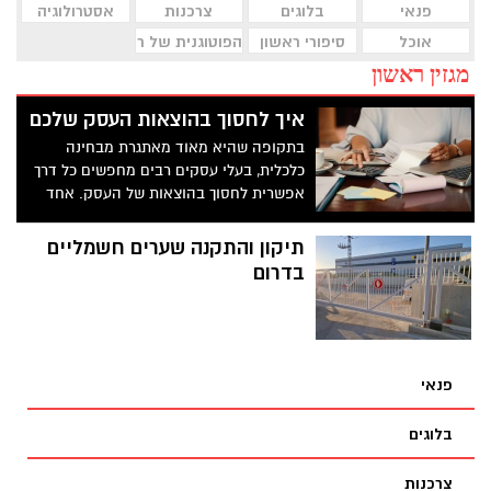
פנאי
בלוגים
צרכנות
אסטרולוגיה
אוכל
סיפורי ראשון
הפוטוגנית של ראשון לציון
מגזין ראשון
איך לחסוך בהוצאות העסק שלכם
בתקופה שהיא מאוד מאתגרת מבחינה
כלכלית, בעלי עסקים רבים מחפשים כל דרך
אפשרית לחסוך בהוצאות של העסק. אחד
מהפתרונות שרבים מהם נאלצו להשתמש
בהם, היה הוצאת עובדים לחל"ת או פיטורים
תיקון והתקנה שערים חשמליים
שלהם. אך גם לאחר שעובדים רבים הוצאו
בדרום
לחל"ת, עדיין יש צורך בצמצום ההוצאות
בעסק, כדי לעבור בשלום את התקופה
הנוכחית, שעדיין לא ברור מתי היא תסתיים.
פנאי
בלוגים
צרכנות