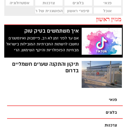
פנאי
בלוגים
צרכנות
אסטרולוגיה
אוכל
סיפורי ראשון
הפוטוגנית של ראשון לציון
מגזין ראשון
איך משתמשים בטיק טוק
אם עד לפני זמן לא רב, פייסבוק ואינסטגרם
נחשבו לרשתות החברתיות המובילות בישראל
מבחינת הפופולריות והיקף השימוש, הרי
שטיק טוק בהחלט מאתגרת את הדומיננטיות
שלהן. בקרב בני הדור הצעיר, השימוש בטיק
תיקון והתקנה שערים חשמליים
טוק הפך להיות רווח בהרבה מאשר השימוש
בדרום
ברשתות הוותיקות יותר. טיק טוק החלה את
דרכה כאפליקציה סינית שהתקבלה
בהתלהבות רבה השוק המקומי, ומשם החלה
להיות נפוצה בכל רחבי העולם, עד שהצליחה
לכבוש את ליבם של משתמשים גם במערב
פנאי
ובכל שאר העולם.
בלוגים
צרכנות