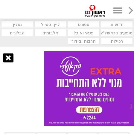
חדשות
ספורט
לייף סטייל
מגזין
מופעים בראשל"צ
פנאי ואוכל
אלבומים
הבלוגים
רכילות
תרבות ובידור