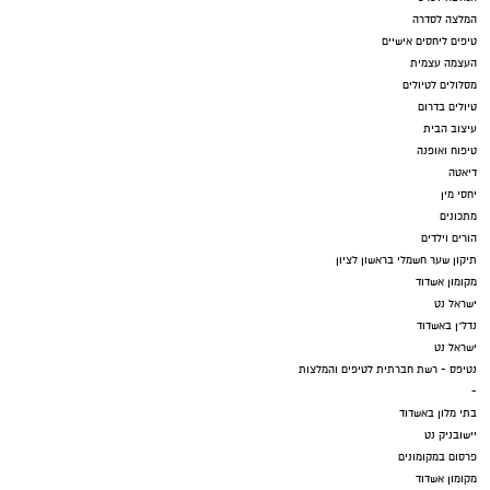
המלצה לסדרה
טיפים ליחסים אישיים
העצמה עצמית
מסלולים לטיולים
טיולים בדרום
עיצוב הבית
טיפוח ואופנה
דיאטה
יחסי מין
מתכונים
הורים וילדים
תיקון שער חשמלי בראשון לציון
מקומון אשדוד
ישראל נט
נדל"ן באשדוד
ישראל נט
נטיפס - רשת חברתית לטיפים והמלצות
-
בתי מלון באשדוד
יישובניק נט
פרסום במקומונים
מקומון אשדוד