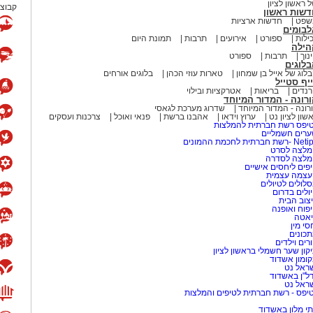
 ראשון לציון
קבוצת
דשות ראשון
שפט
חדשות ארציות
לבומים
ילות
ספורט
אירועים
תרבות
תמונת היום
הילה
נוך
תרבות
ספורט
לוגים
לוג של אייל בן שמחון
טארות עוזי הכהן
בלוגים אורחים
יף סטייל
נדים
בריאות
אטרקציות ובילוי
רונה - המדור המיוחד
רונה - המדור המיוחד
שדרוג מערכת לגאסי
שון לציון נט
ערוץ וידאו
אהבנו ברשת
פנאי ואוכל
צרכנות ועסקים
יפס רשת חברתית להמלצות
רים חשמליים
-רשת חברתית לחכמת ההמונים
לצה לסרט
מלצה לסדרה
פים ליחסים אישיים
עצמה עצמית
לולים לטיולים
ולים בדרום
צוב הבית
פוח ואופנה
אטה
סי מין
כונים
רים וילדים
קון שער חשמלי בראשון לציון
ומון אשדוד
ראל נט
ל"ן באשדוד
ראל נט
יפס - רשת חברתית לטיפים והמלצות
י מלון באשדוד