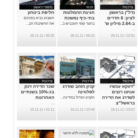
צרכנות
פנאי
סיפורי ראשון
נדל"ן בראשון
חגיגת ההמלטות
חליפת ביטחון
לציון: 6 חדרים
בחי-כיף נמשכת
השבוע נביא בפניכם
ב-2.64 מיליון ש'
בחצר קופי העכביש ב...
את החשיבות הב...
...
00:20 / 25.11.11
00:10 / 28.11.11
22:51 / 29.11.11
צרכנות
צרכנות
צרכנות
"דווקא עכשיו
קניון הזהב שודרג
שכר הדירה זינק
אנחנו רוצים
לפלטינה
בכ-10% בשנתיים
לשדרג את הדירה
האחרונות
הקניון הגדול במדינה...
בראשל"צ
...
...
01:11 / 15.11.11
23:48 / 16.11.11
23:57 / 16.11.11