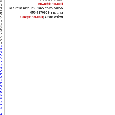
של
news@isnet.co.il
ח
מ
פרסום באתר ראשון נט ורשת ישראל נט
א
התקשרו -
050-7870908
רכ
(אלדה נתנאל )
elda@isnet.co.il
ק
חי
הב
הב
לי
טר
קו
קו
רא
נט
שע
Netips 
המ
ה
טי
ה
מס
טי
עי
טי
די
יח
מת
הו
תי
מק
יש
נד
יש
נט
-
בת