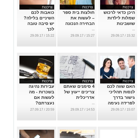
צרכנות
צרכנות
צרכנות
היכן כדאי לרכוש
חולצות בית ספר
כואבות לכם
שמלות לילדות
– לעשות את
השיניים בלילה?
שושבינות
הבחירה הנכונה
יש סיבה טובה
לכך
...
...
...
15:22 / 29.09.17
15:27 / 29.09.17
15:32 / 29.09.17
צרכנות
צרכנות
צרכנות
האם שווה לכם
4 סימנים שאתם
עבירות נהיגה
לנסות תהליכי
צריכים ייעוץ של
בשכרות - מה
גישור בדרך
אדריכלית
לעשות אם
לפרידה נעימה
נעצרתם?
...
יותר?
...
20:59 / 27.09.17
14:53 / 29.09.17
15:07 / 29.09.17
...