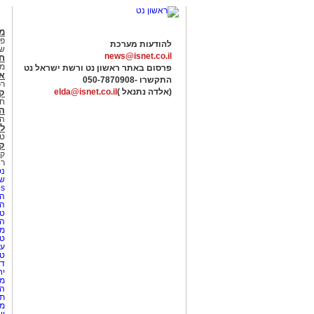
מג
פנ
להודעות מערכת
של
news@isnet.co.il
ח
מ
פרסום באתר ראשון נט ורשת ישראל נט
א
התקשרו -
050-7870908
רכ
(אלדה נתנאל )
elda@isnet.co.il
ק
חי
הב
הב
לי
טר
קו
קו
רא
נט
שע
Netips 
המ
ה
טי
ה
מס
טי
עי
טי
די
יח
מת
הו
תי
מק