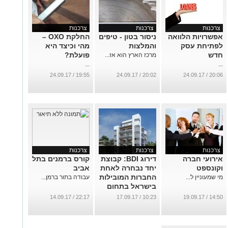
צרכנות
צרכנות
צרכנות
אפשרויות הלוואה
ניסור בטון - טיפים
החלקת OXO –
לפתיחת עסק
והמלצות
מהי וכיצד היא
חדש
פועלת?
מרכז הארץ הוא אז...
...
...
19:55 / 24.09.17
20:02 / 24.09.17
20:06 / 24.09.17
צרכנות
צרכנות
צרכנות
אירועי חברה
דירוג BDI: קבוצת
קורס ברמנים בתל
וקונספט
יחד נבחרה לאחת
אביב
החברות המובילות
מי שמעוניין ל...
עבודה בתור ברמן...
בישראל בתחום
ההתחדשות
22:17 / 14.09.17
10:23 / 17.09.17
14:50 / 19.09.17
העירונית והתמ"א
38
...