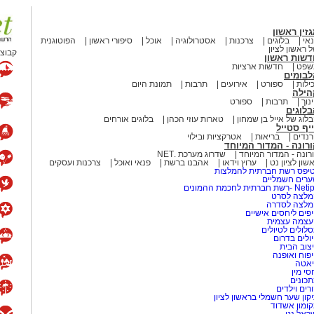
זין ראשון
אי
בלוגים
צרכנות
אסטרולוגיה
אוכל
סיפורי ראשון
הפוטוגנית
 ראשון לציון
קבוצת
דשות ראשון
שפט
חדשות ארציות
לבומים
ילות
ספורט
אירועים
תרבות
תמונת היום
הילה
נוך
תרבות
ספורט
לוגים
לוג של אייל בן שמחון
טארות עוזי הכהן
בלוגים אורחים
יף סטייל
נדים
בריאות
אטרקציות ובילוי
רונה - המדור המיוחד
רונה - המדור המיוחד
שדרוג מערכת .NET
שון לציון נט
ערוץ וידאו
אהבנו ברשת
פנאי ואוכל
צרכנות ועסקים
יפס רשת חברתית להמלצות
רים חשמליים
-רשת חברתית לחכמת ההמונים
לצה לסרט
מלצה לסדרה
פים ליחסים אישיים
עצמה עצמית
לולים לטיולים
ולים בדרום
צוב הבית
פוח ואופנה
אטה
סי מין
כונים
רים וילדים
קון שער חשמלי בראשון לציון
ומון אשדוד