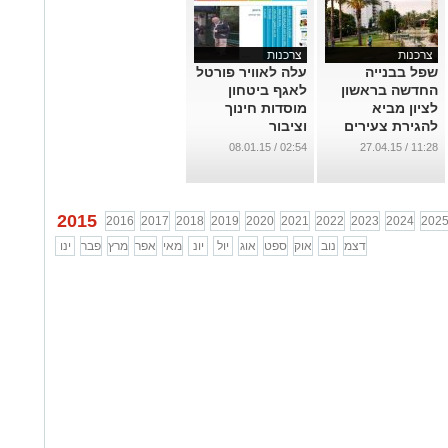
צרכנות
צרכנות
שפל בבנייה
עלה לאוויר פורטל
החדשה בראשון
לאגף ביטחון
לציון מביא
מוסדות חינוך
להגירת צעירים
וציבור
לערי הלוויין
...
02:54 / 08.01.15
11:28 / 27.04.15
...
2015
2016
2017
2018
2019
2020
2021
2022
2023
2024
202
דצמ
נוב
אוק
ספט
אוג
יול
יונ
מאי
אפר
מרץ
פבר
ינו