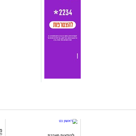
מג
פנ
להודעות מערכת