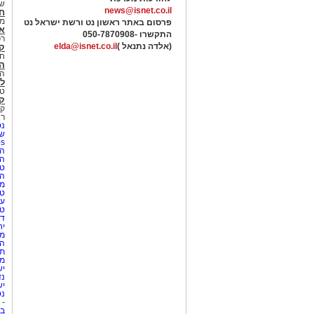
של
news@isnet.co.il
ח
מ
פרסום באתר ראשון נט ורשת ישראל נט
א
התקשרו -
050-7870908
רכ
(אלדה נתנאל )
elda@isnet.co.il
ק
חי
הב
הב
לי
טר
קו
קו
רא
נט
שע
Netips 
המ
ה
טי
ה
מס
טי
עי
טי
די
יח
מת
הו
תי
מק
יש
נד
יש
נט
-
בת