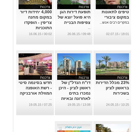
צרכנות
צרכנות
צרכנות
טיפים לתאונות
תופעת דירות הגן
4,000 יחידות דיור
במקום ציבורי
היא פועל יוצא של
במקום מחנה
צפיפות הבנייה
צריפין - הופקדו
במקרים רבים אנש...
התוכניות
...
...
00:02 / 16.06.15
09:48 / 26.06.15
18:01 / 02.07.15
צרכנות
צרכנות
צרכנות
23% מכלל הדירות
דו"ח הנדל"ן של
חדש בסינמה סיטי
בראשון לציון
ראשון לציון - היכן
- רשת האופנה
בשכירות
נמכרו בתים
המוזלת אורבניקה
לאחרונה ובאיזה
...
...
מחיר
07:25 / 19.05.15
13:08 / 19.05.15
10:25 / 24.05.15
...