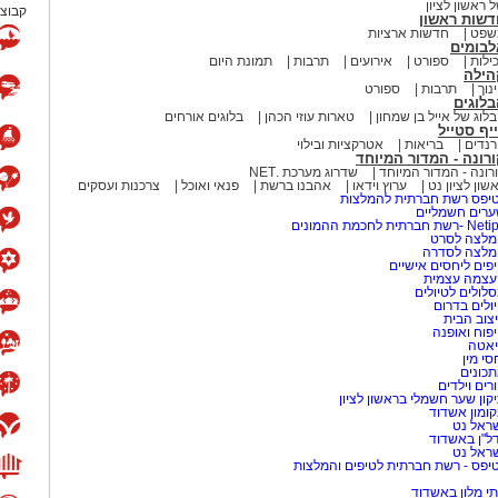
 ראשון לציון
קבוצת
דשות ראשון
שפט
חדשות ארציות
לבומים
ילות
ספורט
אירועים
תרבות
תמונת היום
הילה
נוך
תרבות
ספורט
לוגים
לוג של אייל בן שמחון
טארות עוזי הכהן
בלוגים אורחים
יף סטייל
נדים
בריאות
אטרקציות ובילוי
רונה - המדור המיוחד
רונה - המדור המיוחד
שדרוג מערכת .NET
שון לציון נט
ערוץ וידאו
אהבנו ברשת
פנאי ואוכל
צרכנות ועסקים
יפס רשת חברתית להמלצות
רים חשמליים
-רשת חברתית לחכמת ההמונים
לצה לסרט
מלצה לסדרה
פים ליחסים אישיים
עצמה עצמית
לולים לטיולים
ולים בדרום
צוב הבית
פוח ואופנה
אטה
סי מין
כונים
רים וילדים
קון שער חשמלי בראשון לציון
ומון אשדוד
ראל נט
ל"ן באשדוד
ראל נט
יפס - רשת חברתית לטיפים והמלצות
י מלון באשדוד