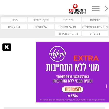
חדשות
ספורט
לייף סטייל
מגזין
מופעים בראשל"צ
פנאי ואוכל
אלבומים
הבלוגים
רכילות
תרבות ובידור