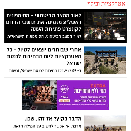
אטרקציות ובילוי
לאור המצב הביטחוני - הסימפונית
ראשל"צ מזמינה את תושבי הדרום
לקונצרט פתיחת העונה
לאור המצב הביטחוני, הסימפונית הישראלית
ראשל"צ מזמינה את תושבי הדרום הערב
(חמישי) לקונצרט פתיחת העונה - כניסה
אחרי שבוחרים יוצאים לטיול - כל
חינם לתושבי הדרום בהצגת ת"ז
האטרקציות ליום הבחירות לכנסת
ישראל
ב- 17.09 יערכו בחירות לכנסת ישראל, ורשות
הטבע והגנים מזמינה את כולם להצביע ולנצל
את שאר היום החופשי לטיול בטבע.
מדבר בקיץ? אז זהו, שכן.
מדבר. אי אפשר לחשוב על המילה הזאת