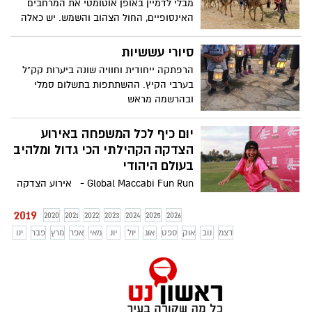
מבלי לדמיין באופן אוטומטי את המרחבים
האינסופיים, החול הצהוב והשמש. יש כאלה
שהמילה האת מיד מעבירה בהם צמרמורת
ותחושה אפוקליפטית. הרגשה שככה העולם
סיורי עששיות
נראה לפני שהגענו אליו וכך יראה אחרי שנלך.
הרפתקה ייחודית וחוויה שונה ביערות קק"ל
אבל יש לא מעט אנשים (ואנחנו בטוחים שהם
בערבי הקיץ. ההשתתפות בתשלום סמלי
נמצאים כאן בינינו, קוראים את השורות
ובהרשמה מראש
ופותחים עיניים בהבנה) שמוצאים את המילה
הקצרה הזאת דווקא מרעננת, נקייה
יום כיף לכל המשפחה באירוע
וחופשייה.
הצדקה הקהילתי הכי גדול ומלהיב
בעולם היהודי
Global Maccabi Fun Run - אירוע הצדקה
הקהילתי הכי גדול ומלהיב בעולם היהודי הגיע
לישראל וגם אתם יכולים להצטרף עם כל
2019
2020
2021
2022
2023
2024
2025
2026
המשפחה לכיף הכולל - מירוץ, מסלולי
דצמ
נוב
אוק
ספט
אוג
יול
יונ
מאי
אפר
מרץ
פבר
ינו
מכשולים, הופעות, סדנאות בישול, טורנירי
ספורט ועוד ועוד והכי חשוב - אתם חלק
ממיזם עולמי ענק לחיזוק הקשר עם יהדות
העולם. יום חמישי, 13 ביוני, 2019 17:00-21:00 -
אתם מוזמנים