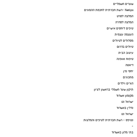
שערים חשמליים
Netips -רשת חברתית לחכמת ההמונים
המלצה לסרט
המלצה לסדרה
טיפים ליחסים אישיים
העצמה עצמית
מסלולים לטיולים
טיולים בדרום
עיצוב הבית
טיפוח ואופנה
דיאטה
יחסי מין
מתכונים
הורים וילדים
תיקון שער חשמלי בראשון לציון
מקומון אשדוד
ישראל נט
נדל"ן באשדוד
ישראל נט
נטיפס - רשת חברתית לטיפים והמלצות
-
בתי מלון באשדוד