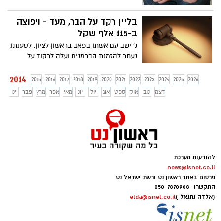
בליין רקד על הבר, מעד - ויפוצה
ב-115 אלף שקל
נ' ישב עם אשתו בפאב בראשון לציון. לטענתו,
נעתר להזמנת הברמנים ועלה לרקוד על
הדלפק. בשלב מסוים, החליק ושבר את רגלו.
הוא תבע את ההנהלה וזכה לפיצוי הגבוה
2014
2015
2016
2017
2018
2019
2020
2021
2022
2023
2024
2025
2026
דצמ
נוב
אוק
ספט
אוג
יול
יונ
מאי
אפר
מרץ
פבר
ינו
להודעות מערכת
news@isnet.co.il
פרסום באתר ראשון נט ורשת ישראל נט
התקשרו -
050-7870908
(אלדה נתנאל )
elda@isnet.co.il