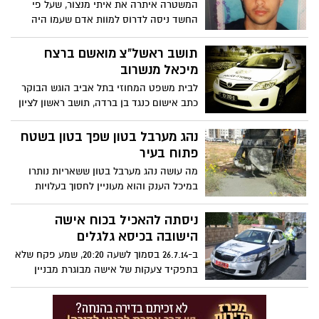
המשטרה איתרה את איתי מנצור, שעל פי
החשד ניסה לדרוס למוות אדם שעמו היה
מצוי בסכסוך, בדירת מסתור במושב בשפלה.
מנצור, שלאחר האירוע הוכרז עבריין נמלט,
תושב ראשל"צ מואשם ברצח
יובא היום לדיון בהארכת מעצרו
מיכאל מנשרוב
לבית משפט המחוזי בתל אביב הוגש הבוקר
כתב אישום כנגד בן ברדה, תושב ראשון לציון
בן 24 ורועי אשתר, תושב בת-ים בן 22, בגין
רצח מיכאל מנשרוב בחודש נובמבר 2011.
נהג מערבל בטון שפך בטון בשטח
פתוח בעיר
מה עושה נהג מערבל בטון ששאריות נותרו
במיכל הענק והוא מעוניין לחסוך בעלויות
ההובלה וההטמנה? שופך אותן בשטח פתוח
במערב העיר * אחרי שפקחי איכות הסביבה
ניסתה להאכיל בכוח אישה
בחברה לביטחון זיהו את ערימת הבטון, הם
הישובה בכיסא גלגלים
ארבו לנהג שלא אכזב * הנהג פינה את
ב-26.7.14 בסמוך לשעה 20:20, שמע פקח שלא
השאריות ונקנס באלף שקלים *
בתפקיד צעקות של אישה מבוגרת מבניין
בראשל"צ, הנמצא מול בניין מגוריו, הנ"ל ניגש
לחלון וראה אישה מנסה להאכיל בכוח אישה
אחרה הישובה בכיסא גלגלים, לאחר מספר