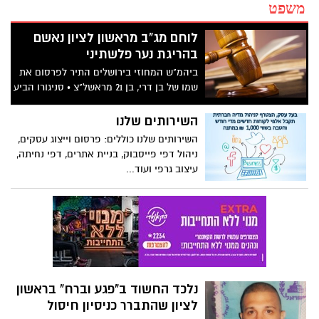
משפט
לוחם מג"ב מראשון לציון נאשם
בהריגת נער פלשתיני
ביהמ"ש המחוזי בירושלים התיר לפרסום את
שמו של בן דרי, בן 21 מראשל"צ • סניגורו הביע
חשש ממעשי נקמה: "פעל בשירות המדינה"
השירותים שלנו
השירותים שלנו כוללים: פרסום וייצוג עסקים,
ניהול דפי פייסבוק, בניית אתרים, דפי נחיתה,
עיצוב גרפי ועוד...
נלכד החשוד ב"פגע וברח" בראשון
לציון שהתברר כניסיון חיסול