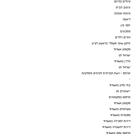
טיולים בדרום
עיצוב הבית
טיפוח ואופנה
דיאטה
יחסי מין
מתכונים
הורים וילדים
תיקון שער חשמלי בראשון לציון
מקומון אשדוד
ישראל נט
נדל"ן באשדוד
ישראל נט
נטיפס - רשת חברתית לטיפים והמלצות
-
בתי מלון באשדוד
יישובניק נט
פרסום במקומונים
מקומון אשדוד
משלוחים באשדוד
מסעדות באשדוד
דירות למכירה באשדוד
דירות להשכרה באשדוד
פרסום עסק באשדוד