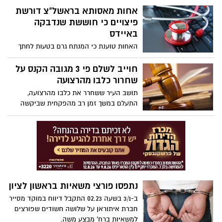
בפשיעה של משטרת ראשל"צ בעקבות תלונה
אחות מאסותא בראשל"צ דורשת
שנתקבלה לפני כחודש על גניבת 300,000
פיצויים כי חוששת שנדבקה
שקלים במזומן ואקדח בפריצה מתוחכמת
באיידס
לכספת במשרדי אגד בעיר.
האחות טוענת כי המנתח גרם בטעות לחתך
באצבעה ולאחר שהתברר כי המנותח הינו
נשא נגיף האיידס היא נזקקה לטיפול תרופתי
חוייב לשלם פי 3 מגובה הקנס על
מונע שכתוצאה ממנו נגרמו לה נזקים גופניים
שחרור כלבו מהרצועה
ונפשיים
תושב העיר ששחרר את כלבו מהרצועה,
התעלם במשך זמן רב מהפקחית שביקשה
שיזדהה * מנתוני המוקד העירוני והחברה
לבטחון, עבירות בעלי כלבים הן מהמטרדים
הנפוצים ביותר בקרב תושבי העיר
נתפסו פורצי משאיות בראשון לציון
ב-3/1 בשעה 02.23 התקבל דיווח במוקד מסייר
חברת איתוראן על שלושה חשודים שפורצים
למשאיות ברח' מבצע משה.