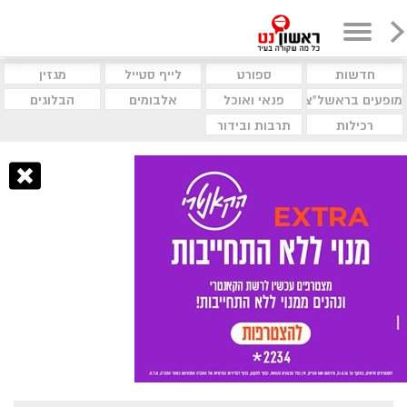
חדשות
ספורט
לייף סטייל
מגזין
מופעים בראשל"צ
פנאי ואוכל
אלבומים
הבלוגים
רכילות
תרבות ובידור