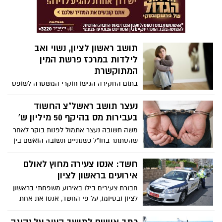
דקות תפסה לה בידיים ותקפה אותה.
תושב ראשון לציון, נשוי ואב
לילדות במרכז פרשת המין
המתוקשרת
בתום החקירה הגישו חוקרי המשטרה לשופט
את הממצאים. בין החשודים: תושב ראשון
לציון בן 43, נשוי ואב לילדות, אשר טען בבית
נעצר תושב ראשל"צ החשוד
המשפט כי אחת הקטינות ניסתה לסחוט אותו
בעבירות מס בהיקף 50 מיליון ש'
כספית, ובאחד המפגשים אף ניסתה להכות
משה תשובה נעצר אתמול לפנות בוקר לאחר
אותו על רקע הסחיטה.
שהסתתר בחו"ל כשנתיים תשובה הואשם בין
היתר כי קיבל חשבוניות פיקטיביות מריקו
שירזי, שאיים על חייו לאחר שאיחר בתשלום
חשד: אנסו צעירה מחוץ לאולם
החזר הלוואה.
אירועים בראשון לציון
חבורת צעירים בילו באירוע משפחתי בראשון
לציון ובסיומו, על פי החשד, אנסו את אחת
המשתתפות. עד כה נעצר רק בן 22 מקריית
מלאכי