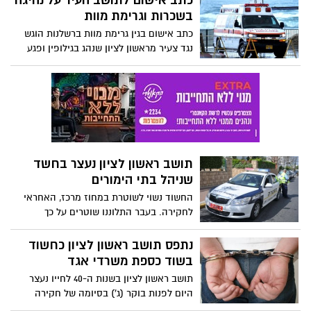
כתב אישום לתושב העיר על נהיגה
בשכרות וגרימת מוות
כתב אישום בגין גרימת מוות ברשלנות הוגש
נגד צעיר מראשון לציון שנהג בגילופין ופגע
ברכב שעמד בשולי הכביש.
תושב ראשון לציון נעצר בחשד
שניהל בתי הימורים
החשוד נשוי לשוטרת במחוז מרכז, האחראי
לחקירה. בעבר התלוננו שוטרים על כך
שעמיתתם נהנית מגישה לחומר מסווג בעודה
נשואה ליעד מודיעיני
נתפס תושב ראשון לציון כחשוד
בשוד כספת משרדי אגד
תושב ראשון לציון בשנות ה-40 לחייו נעצר
היום לפנות בוקר (ג') בסיומה של חקירה
סמויה מאומצת שניהלה היחידה ללוחמה