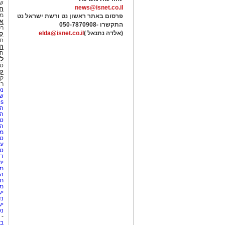
של
news@isnet.co.il
ח
מ
פרסום באתר ראשון נט ורשת ישראל נט
א
התקשרו -
050-7870908
רכ
(אלדה נתנאל )
elda@isnet.co.il
ק
חי
הב
הב
לי
טר
קו
קו
רא
נט
שע
Netips 
המ
ה
טי
ה
מס
טי
עי
טי
די
יח
מת
הו
תי
מק
יש
נד
יש
נט
-
בת