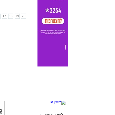
17
18
19
20
מג
פנ
להודעות מערכת