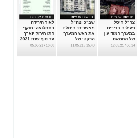
חדשות ארציות
חדשות ארציות
חדשות ארציות
צה"ל חיסל
שב"כ וצה"ל
לאור הירידה
פעילים בכירים
מאשרים: חיסלנו
בתחלואה: תוקף
במערך המודיעין
את ראש המערך
התו הירוק יוארך
של החמאס
הרקטי של
עד סוף שנת 2021
הג'יהאד
...
...
16:08 / 05.05.21
15:48 / 11.05.21
06:14 / 12.05.21
האיסלאמי
...