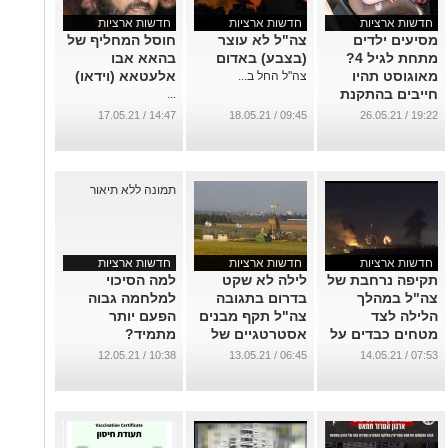
חדשות ארציות
חדשות ארציות
חדשות ארציות
מסיעים ילדים
צה"ל לא עוצר
חוסל המחליף של
מתחת לגיל 4?
(בצבע) באדום
בהאא אבו
מאוגוסט תהיו
אלעטאא (וידאו)
צה"ל החל ב...
חייבים בהתקנת
...
מערכת למניעת
14:47 / 17.05.21
09:45 / 18.05.21
19:22 / 26.05.21
שכחת ילדים
ברכב
...
חדשות ארציות
חדשות ארציות
חדשות ארציות
תקיפה נרחבת של
לילה לא שקט
למה הסיכוי
צה"ל במהלך
בדרום בתגובה
למלחמה גבוה
הלילה לצד
צה"ל תקף מבנים
הפעם יותר
מטחים כבדים על
אסטרטגיים של
מתמיד?
יישובי הדרום
ארגון הטרור
...
10:38 / 12.05.21
06:45 / 13.05.21
07:53 / 14.05.21
חמאס וסיכל
...
מספר פעילים
בארגון
...