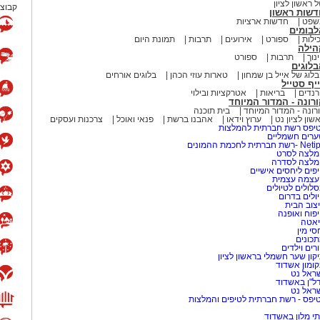
 ראשון לציון
קבוצת
דשות ראשון
שפט
חדשות ארציות
לבומים
ילות
ספורט
אירועים
תרבות
תמונת היום
הילה
נוך
תרבות
ספורט
לוגים
לוג של אייל בן שמחון
טארות עוזי הכהן
בלוגים אורחים
יף סטייל
נדים
בריאות
אטרקציות ובילוי
רונה - המדור המיוחד
רונה - המדור המיוחד
בית תוכנה
שון לציון נט
ערוץ וידאו
אהבנו ברשת
פנאי ואוכל
צרכנות ועסקים
יפס רשת חברתית להמלצות
רים חשמליים
-רשת חברתית לחכמת ההמונים
לצה לסרט
מלצה לסדרה
פים ליחסים אישיים
עצמה עצמית
לולים לטיולים
ולים בדרום
צוב הבית
פוח ואופנה
אטה
סי מין
כונים
רים וילדים
קון שער חשמלי בראשון לציון
ומון אשדוד
ראל נט
ל"ן באשדוד
ראל נט
יפס - רשת חברתית לטיפים והמלצות
י מלון באשדוד