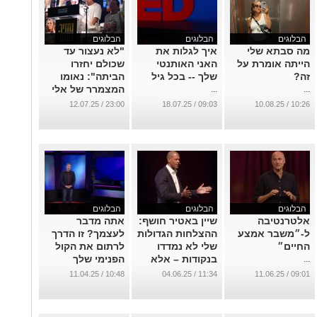
הבלוגים
הבלוגים
הבלוגים
מה סבתא שלי
איך לגלות את
"לא נעצור עד
הייתה אומרת על
האני האותנטי
שכולם יחזרו
זה?
שלך -- בכל גיל
הביתה": נאומו
המצמרר של אלי
...
...
שרעבי
23:00 / 12.07.25
09:03 / 18.07.25
10:26 / 10.08.25
...
הבלוגים
הבלוגים
הבלוגים
אלטרנטיבה
שיין באטיר חושף:
אתה מדבר
ל-״משבר אמצע
ההצלחות הגדולות
לעצמך? זו הדרך
החיים״
שלי לא נמדדו
לרתום את הקול
בנקודות – אלא
הפנימי שלך
...
במה שעשיתי
...
10:48 / 11.04.25
11:34 / 04.06.25
09:01 / 11.06.25
בשביל הקבוצה
...