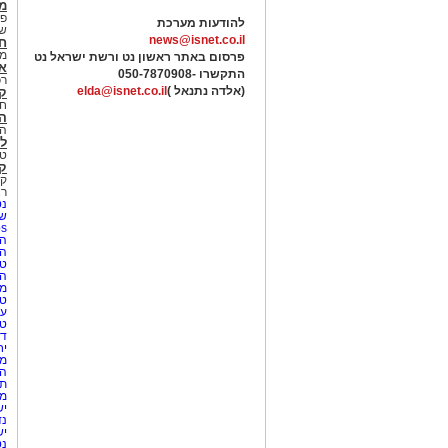
מג
פנ
להודעות מערכת
של
news@isnet.co.il
ח
מ
פרסום באתר ראשון נט ורשת ישראל נט
א
התקשרו -
050-7870908
רכ
(אלדה נתנאל )
elda@isnet.co.il
ק
חי
הב
הב
לי
טר
קו
קו
רא
נט
שע
Netips 
המ
ה
טי
ה
מס
טי
עי
טי
די
יח
מת
הו
תי
מק
יש
נד
יש
נט