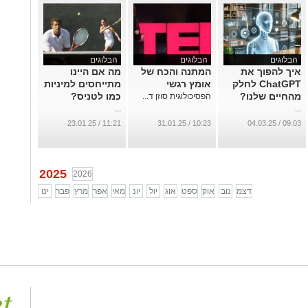
הבלוגים
הבלוגים
הבלוגים
איך להפוך את
המתנה והכח של
מה אם היינו
ChatGPT לחלק
אומץ רגשי
מתייחסים למיניות
מהחיים שלנו?
כמו לטניס?
הפסיכולוגית סוזן ד...
...
...
11:21 / 23.01.25
10:23 / 31.01.25
09:03 / 04.03.25
2025
2026
דצמ
נוב
אוק
ספט
אוג
יול
יונ
מאי
אפר
מרץ
פבר
ינו