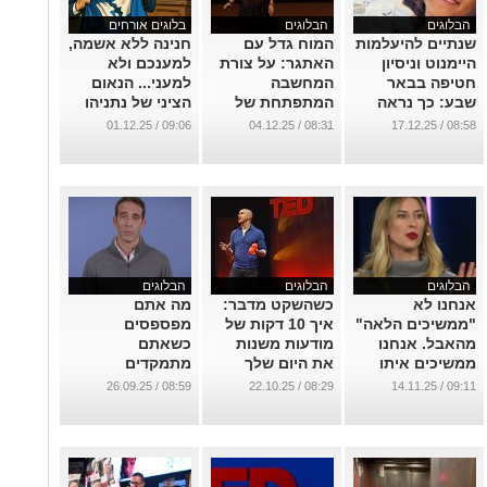
הבלוגים
הבלוגים
בלוגים אורחים
שנתיים להיעלמות
המוח גדל עם
חנינה ללא אשמה,
היימנוט וניסיון
האתגר: על צורת
למענכם ולא
חטיפה בבאר
המחשבה
למעני... הנאום
שבע: כך נראה
המתפתחת של
הציני של נתניהו
אובדן הביטחון של
קרול דווק
שבר שיאים !
09:06 / 01.12.25
08:31 / 04.12.25
08:58 / 17.12.25
ההורים
...
...
...
הבלוגים
הבלוגים
הבלוגים
אנחנו לא
כשהשקט מדבר:
מה אתם
"ממשיכים הלאה"
איך 10 דקות של
מפספסים
מהאבל. אנחנו
מודעות משנות
כשאתם
ממשיכים איתו
את היום שלך
מתמקדים
קדימה
בממוצע
...
08:59 / 26.09.25
08:29 / 22.10.25
09:11 / 14.11.25
...
...