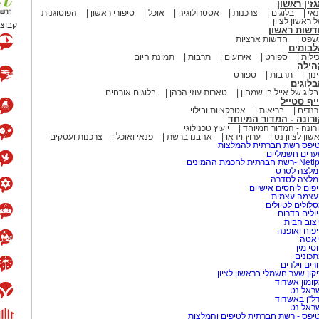
זין ראשון
אי
בלוגים
צרכנות
אסטרולוגיה
אוכל
סיפורי ראשון
הפוטוגנית
 ראשון לציון
קבוצת
דשות ראשון
שפט
חדשות ארציות
לבומים
ילות
ספורט
אירועים
תרבות
תמונת היום
הילה
נוך
תרבות
ספורט
לוגים
לוג של אייל בן שמחון
טארות עוזי הכהן
בלוגים אורחים
יף סטייל
נדים
בריאות
אטרקציות ובילוי
רונה - המדור המיוחד
רונה - המדור המיוחד
ייעוץ טכנולוגי
שון לציון נט
ערוץ וידאו
אהבנו ברשת
פנאי ואוכל
צרכנות ועסקים
יפס רשת חברתית להמלצות
רים חשמליים
-רשת חברתית לחכמת ההמונים
לצה לסרט
מלצה לסדרה
פים ליחסים אישיים
עצמה עצמית
לולים לטיולים
ולים בדרום
צוב הבית
פוח ואופנה
אטה
סי מין
כונים
רים וילדים
קון שער חשמלי בראשון לציון
ומון אשדוד
ראל נט
ל"ן באשדוד
ראל נט
יפס - רשת חברתית לטיפים והמלצות