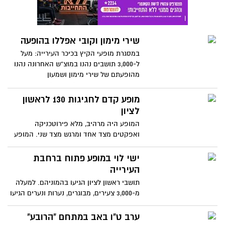
שירי מימון וקובי אפללו בהופעה
במסגרת מופעי הקיץ בכיכר העירייה: מעל
ל-3,000 תושבים נהנו במוצ"ש האחרונה נהנו
מהופעתם של שירי מימון ושמעון
בוסקילה.בשבוע הבא (18.82012) יופיע בכיכר
העירייה קובי אפללו .
מופע קדם לחגיגות 130 לראשון
לציון
המופע היה מרהיב, מלא פירוטכניקה
ואפקטים מצד אחד ומרגש מצד שני. המופע
מצייר את סיפורה של העיר לאורך 130 שנה
ולקחו בו חלק למעלה מ-1,000 משתתפים,
ישי לוי במופע פתוח ברחבת
זמרים, הרכבים, להקות מחול, מקהלות,
העירייה
מתופפים, חבורות זמר ועוד....
תושבי ראשון לציון הגיעו בהמוניהם. למעלה
מ-3,000 צעירים, מבוגרים, נערות ונערים הגיעו
לכיכר העירייה מילאו עד אפס מקום את
הרחבה ונהנו מהופעתו של האמן ישי לוי.
ערב ט"ו באב במתחם "הרובע"