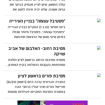
עולה החשש, שיש לציין מעסיק בעיקר את
עדות אשכנז, שלא יהיה איפה לחגוג את
חגיגות המימונה ואיפה לאכול את המופלטה
המוכרת. השנה, חגג המשנה לראש העיר רז
"פסטיבל עצומה" בבניין העירייה
קינסטליך את יומהולדתו במקום וביחד עם
ביום חמישי (7.3.13) התקיים בבניין העירייה
איש יח"צ והמפיק עידן מזרחי וערכו חגיגה
"פסטיבל עצומה", פסטיבל מיוחד שכולו
גדולה במיוחד.
בסימן שינוי.מגוון של הרצאות וסדנאות
מרתקות בחינם ועוד....
מסיבת רחוב- האלבום של אביב
שויקה
מסורת מסיבות הרחוב בראשון לציון הולכת
ומתפתחת בעקבות ההצלחה בקיץ האחרון...
הצלם אביב שויקה מראשון לציון תיעד את
מסיבת הרחוב הפורימית מהזווית שלו -תהנו
מסיבת פורים בראשון לציון
מהתמונות המדהימות.
החברה העירונית ערכה היום (ראשון 24/2/13)
ספיישל פורים חגיגי ועליז ברחבי העיר.
במסגרת החגיגות התקיימו פעילויות מגוונות
לילדי העיר והופעות של מיטב מכוכבי הילדים
בשירים מוכרים ואהובים.