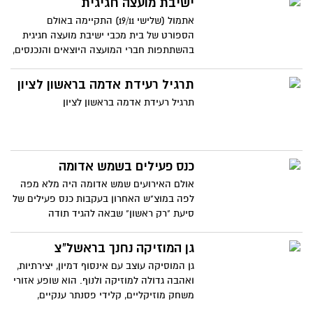
ישיבת מועצה חגיגית
אתמול (שלישי 19/11) התקיימה באולם
הספורט של בית מכבי ישיבת מועצה חגיגית
בהשתתפות חברי המועצה היוצאים והנכנסים,
בני משפחה, חברים ותושבים. ראש העירייה,
מר דב צור העניק תעודות הוקרה לחברי
תרגיל רעידת אדמה בראשון לציון
המועצה העוזבים וברך את החברים הנכנסים.
תרגיל רעידת אדמה בראשון לציון
כמו כן התנהלה ישיבה קצרה בה בוצעה
הצבעה והוחלט על מינוי סגנים, ממלאי מקום
וחברי ועדות.
כנס פעילים בשמש אדומה
אולם האירועים שמש אדומה היה מלא מפה
לפה במוצ"ש האחרון בעקבות כנס פעילים של
סיעת "רק ראשון" שבאה להגיד תודה
לתומכיה ופעיליה.
גן המוזיקה נחנך בראשל"צ
גן המוסיקה עוצב עם אינסוף דמיון, יצירתיות,
ואהבה גדולה למוזיקה ולנוף. הוא שופע אזורי
משחק מוזיקליים, קלידי פסנתר ענקיים,
מזרקות וצלילים הבוקעים באזורי ישיבה