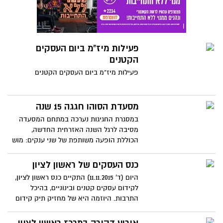
פעילות מיז"מ ביום העסקים
הקטנים
פעילות מיז"מ ביום העסקים הקטנים
מסעדת הסוהו חגגה 15 שנה
במסגרת החגיגות נערכה במתחם המסעדה
מסיבה לרגל השנה האזרחית החדשה,
הכוללת הופעה משותפת של שני ענקים: מוש
בן ארי ואברהם טל.
כנס העסקים של ראשון לציון
היום (ד' 11.11.2015) התקיים כנס ראשון לציון,
לקידום עסקים קטנים ובינוניים, בהיכל
התרבות. היוזמה היא של מחזיק תיק קידום
העסקים בעיר, חבר המועצה איציק
אבשלומוב ובשיתוף עיריית ראשון לציון, מיז"מ