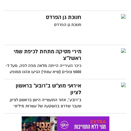
חנוכת גן הפרדס
חנוכת גן הפרדס
מירי מסיקה מתחת לכיפת שמי
ראשל"צ
כיכר העירייה הייתה מלאה מפה לפה, מעל ל-
5000 צופים (שיא עונתי) הגיעו ונהנו ממופע
מושקע של זמרת גדולה ומצחיקונת לא קטנה,
בין הלהיטים פלירטטה עם הקהל המקומי
אירועי מוצ"ש ב"רובע" בראשון
ואף שיטפה אותם בחוויות מהחיים ועם המון
לציון
הומור עצמי
ב"רובע", אזור התעשייה הישן בראשון לציון,
שעבר שדרוג בהשקעה של עשרות מיליוני
שקלים, החלו החודש אירועי רחוב חינמיים
לצעירים ומשפחות.