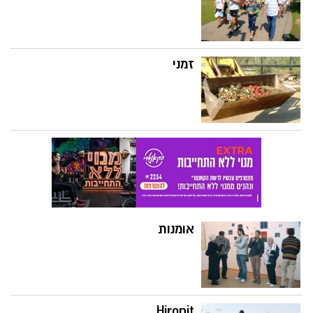
זמני
אומנות
Hironit