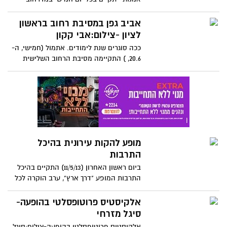
רוטשילד המחודש החל מה- 18 ביולי בין
השעות 22:30-18:00 .
אביב גפן במסיבת רחוב בראשון
לציון -צילום:אבי קקון
ככה סוגרים שנת לימודים. אתמול (חמישי, ה-
20.6, ) התקיימה מסיבת הרחוב השלישית
בראשון לציון, המסיבה התקיימה הפעם
ב"רובע" הבילויים. מסיבות הרחוב של ראשון
לציון , שכבר הפכו למותג הנקרא "בא לי טוב"
, יוצאות בגרסה השלישית שלהן והפעם
מעלים הילוך . צילום סטילס: אבי קקון
מופע להקות עירונית בהיכל
התרבות
ביום ראשון האחרון (11/5/13) התקיים בהיכל
התרבות המופע "דרך ארץ", ערב הוקרה לכל
הלהקות העירוניות של החברה העירונית
לתרבות ספורט ונופש. ....
אלקיסטיס פרוטופסלטי בהופעה-
סיגל מזרחי
אלקיסטיס פרוטופסלטי בהופעה-צילום:סיגל