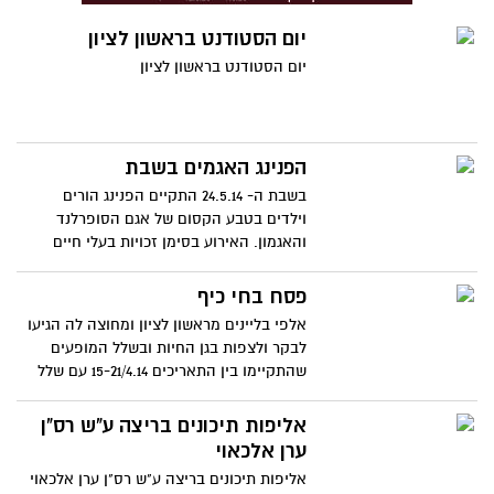
יום הסטודנט בראשון לציון
יום הסטודנט בראשון לציון
הפנינג האגמים בשבת
בשבת ה- 24.5.14 התקיים הפנינג הורים
וילדים בטבע הקסום של אגם הסופרלנד
והאגמון. האירוע בסימן זכויות בעלי חיים
ויכלול פעילות של יצירה והסברה, יצאו סיורים
הכוללים הדרכות על ידי טובי המדריכים פעילי
פסח בחי כיף
איכות הסביבה, עבודות יצירה, מכירת מוצרי
אלפי בליינים מראשון לציון ומחוצה לה הגיעו
יד שנייה ועוד הרבה הפתעות שיחכו לכם
לבקר ולצפות בגן החיות ובשלל המופעים
במתחם.האירוע הינו בשיתוף עיריית ראשון
שהתקיימו בין התאריכים 15-21/4.14 עם שלל
לציון, עידן מזרחי חבר מועצת העירייה מחזיק
אטרקציות ומופעים
תיק חופים ואגמים, יפעת מאירוביץ'-יפת
אליפות תיכונים בריצה ע"ש רס"ן
חברת מועצת העירייה ומחזיקת תיק איכות
ערן אלכאוי
הסביבה והבריאות, אגף הנוער והצעירים –
מד"צים עירוניים, החברה לביטחון, החברה
אליפות תיכונים בריצה ע"ש רס"ן ערן אלכאוי