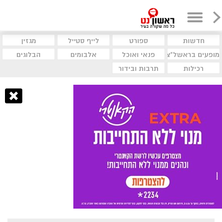
חדשות
ספורט
לייף סטייל
מגזין
מופעים בראשל"צ
פנאי ואוכל
אלבומים
הבלוגים
רכילות
תרבות ובידור