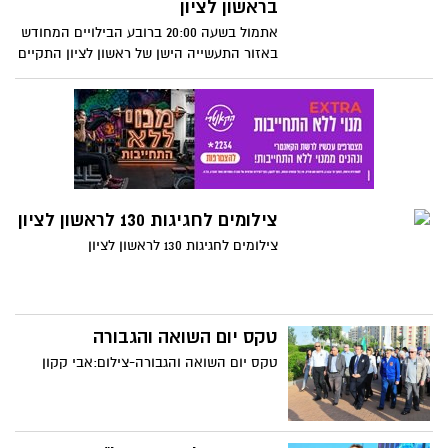
בראשון לציון
אתמול בשעה 20:00 ברובע הבילויים המחודש
באזור התעשייה הישן של ראשון לציון התקיים
ערב ט"ו באב.החוגגים נהנו מנגני רחוב, מתחם
הרקדה רומנטי, עמדות צילום, שחקני רחוב,
קריקטוריסטים, קולנוע פתוח ועו'
צילומים לחגיגות 130 לראשון לציון
צילומים לחגיגות 130 לראשון לציון
טקס יום השואה והגבורה
טקס יום השואה והגבורה-צילום:אבי קקון