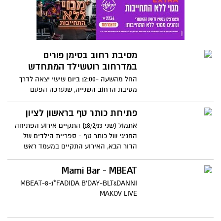
מסיבת רחוב בסימן פורים
במדרחוב רוטשילד המתחדש
החל מהשעה -12:00 ביום שישי יצאה לדרך
מסיבת הרחוב השנייה, שנערכה הפעם
במדרחוב ברחוב רוטשילד בקטע בין הרצל
למוהליבר.כל בעלי העסקים ברחוב נתרמו
פתיחת כותר טף בראשון לציון
למסיבה הזו. לאורך המדרחוב הוצבו נקודות
אתמול (שני 18/2/13) התקיים אירוע הפתיחה
הפעלה ודוכני מזון ושתייה...
החגיגי של כותר טף - ספריית הילדים של
הדור הבא, האירוע התקיים במעמד ראש
העירייה, מר דב צור, ומנכ"ל החברה העירונית
מר אלי פולק בספריית כותר ראשון - תרמ"ב.
Mami Bar - MBEAT
MBEAT-8-1*FADIDA B'DAY-BLT&DANNI
MAKOV LIVE