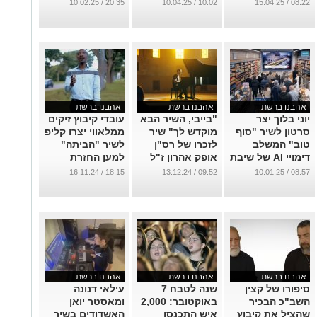
שנוצר ב-AI ברוח
"על הקצה"
20:35 / 10.02.25
10:02 / 10.04.25
08:22 / 15.04.25
המלחמה
...
...
אהבנו ברשת
אהבנו ברשת
אהבנו ברשת
יוני בלוך יצר
"בייבי, השיר הבא
עובדי קיבוץ זיקים
סרטון לשיר "סוף
מוקדש לך" שיר
ממלאווי יצרו קליפ
טוב" המשלב
לזכרו של רס"ן
לשיר "הביתה"
דימויי AI של שיבת
אופק אהרון ז"ל
למען החזרת
החטופים ושלום
החטופים
...
18:15 / 16.11.24
09:52 / 13.12.24
08:57 / 10.01.25
אזורי
...
...
אהבנו ברשת
אהבנו ברשת
אהבנו ברשת
סיפורו של קצין
שנה לטבח 7
עילאי דנונה
השב"כ הבכיר
באוקטובר: 2,000
ומאסטר יואן
שהציל את קיבוץ
איש התכנסו
האשדודים בשיר