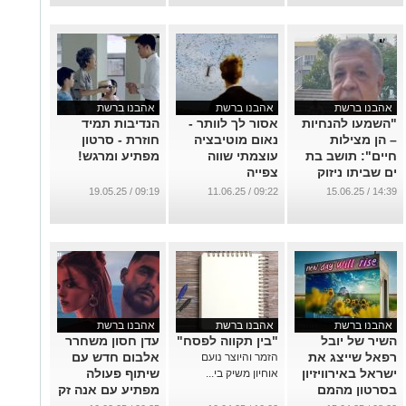
חמאס
...
אהבנו ברשת
אהבנו ברשת
אהבנו ברשת
"השמעו להנחיות
אסור לך לוותר -
הנדיבות תמיד
– הן מצילות
נאום מוטיבציה
חוזרת - סרטון
חיים": תושב בת
עוצמתי שווה
מפתיע ומרגש!
ים שביתו ניזוק
צפייה
מספר כיצד ניצל
...
09:19 / 19.05.25
09:22 / 11.06.25
14:39 / 15.06.25
...
אהבנו ברשת
אהבנו ברשת
אהבנו ברשת
השיר של יובל
"בין תקווה לפסח"
עדן חסון משחרר
רפאל שייצג את
אלבום חדש עם
הזמר והיוצר נועם
ישראל באירוויזיון
שיתוף פעולה
אוחיון משיק בי...
בסרטון מהמם
מפתיע עם אנה זק