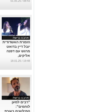
חן
08:43 / 01.05.25
...
אהבנו ברשת
הזמרת האשדודית
יובל דיין בדואט
מרגש עם דפנה
אליקים,
ששוחררה משבי
19:48 / 18.01.25
חמאס
...
אהבנו ברשת
"רבים למען
לוחמים":
המילואים בעורף