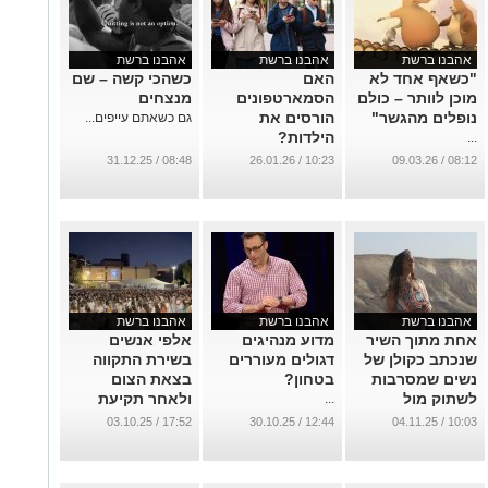
אהבנו ברשת
אהבנו ברשת
אהבנו ברשת
"כשאף אחד לא
האם
כשהכי קשה – שם
מוכן לוותר – כולם
הסמארטפונים
מנצחים
נופלים מהגשר"
הורסים את
גם כשאתם עייפים...
הילדות?
...
...
08:48 / 31.12.25
10:23 / 26.01.26
08:12 / 09.03.26
אהבנו ברשת
אהבנו ברשת
אהבנו ברשת
אחת מתוך השיר
מדוע מנהיגים
אלפי אנשים
שנכתב כקולן של
דגולים מעוררים
בשירת התקווה
נשים שמסרבות
בטחון?
בצאת הצום
לשתוק מול
ולאחר תקיעת
...
האלימות
השופר בכיכר
17:52 / 03.10.25
12:44 / 30.10.25
10:03 / 04.11.25
החטופים
...
...