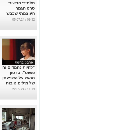
תלמידי הבשור:
סרט הגמר
העוצמתי שכבש
את לב השופטים
09:32 / 05.07.24
על ה7 באוקטובר
...
אהבנו ברשת
"להיות נחמדים זה
פשוט": סרטון
מרגש על השפעתן
של מילים טובות
...
11:13 / 22.05.24