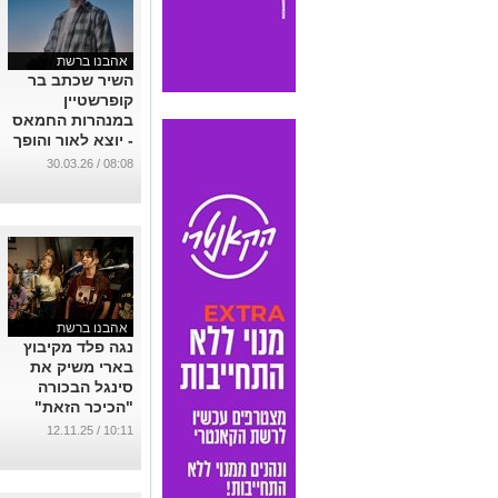
אהבנו ברשת
השיר שכתב בר
קופרשטיין
במנהרות החמאס
- יוצא לאור והופך
ללהיט -"המלחמה
08:08 / 30.03.26
האחרונה".
...
אהבנו ברשת
נגה פלד מקיבוץ
בארי משיק את
סינגל הבכורה
"הכיכר הזאת"
במסגרת הפרויקט
10:11 / 12.11.25
המוזיקלי
"הפרויקט של
תמרי"