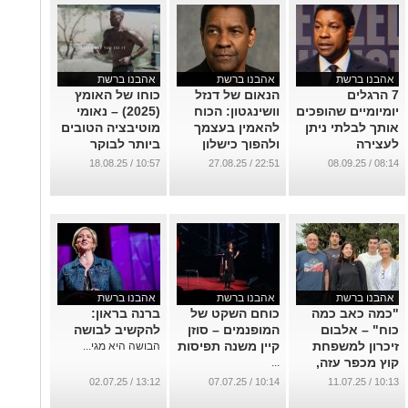
אהבנו ברשת
אהבנו ברשת
אהבנו ברשת
7 הרגלים
הנאום של דנזל
כוחו של האומץ
יומיומיים שהופכים
וושינגטון: הכוח
(2025) – נאומי
אותך לבלתי ניתן
להאמין בעצמך
מוטיבציה הטובים
לעצירה
ולהפוך כישלון
ביותר לבוקר
להצלחה
...
...
10:57 / 18.08.25
22:51 / 27.08.25
08:14 / 08.09.25
...
אהבנו ברשת
אהבנו ברשת
אהבנו ברשת
"כמה כאב כמה
כוחם השקט של
ברנה בראון:
כוח" – אלבום
המופנמים – סוזן
להקשיב לבושה
זיכרון למשפחת
קיין משנה תפיסות
הבושה היא מגי...
קוץ מכפר עזה,
...
שנרצחו ב־7
13:12 / 02.07.25
10:14 / 07.07.25
10:13 / 11.07.25
באוקטובר בידי