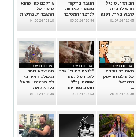
הביתה", סינגל
הנובה בריקוד
גורלכם כפי שהוא:
חדש לחברת
מצמרר כמחווה
סיפור על
קיבוץ בארי, דפנה
לנרצחי המסיבה
התגברות, נחישות
אדמתי
ברעים
והגשמה למרות
09:10 / 04.06.24
18:54 / 05.06.24
18:05 / 01.07.24
קשיים
...
...
...
אהבנו ברשת
אהבנו ברשת
אהבנו ברשת
סאטירה נוקבת
"לנצח בתוכי" שיר
מה שבאירופה
על עולם ההייטק
לזכרו של נטע
ובעולם המערבי
הישראלי
אפשטיין ז"ל
לא מבינים ישראל
תושב כפר עזה
נלחמת את
...
שנרצח ב7
המלחמה של כולם
08:39 / 01.04.24
07:53 / 10.04.24
09:38 / 28.04.24
באוקטובר
...
...