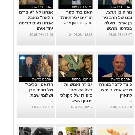
אהבנו ברשת
אהבנו ברשת
אהבנו ברשת
נוריה בן ארצי,
האם בתי ספר
אנחנו לא "עוברים
ובנו של הרב ניר
הורגים יצירתיות?
הלאה" מאבל,
בן ארצי, מעלה
אנחנו נעים קדימה
סר קן רובינסון מציג ...
בסרטון מרגש
יחד איתו
במיוחד את סוגיית
...
11:29 / 10.05.26
12:33 / 24.06.26
18:07 / 26.06.26
גיוס החרדים
לצה"ל
...
אהבנו ברשת
אהבנו ברשת
אהבנו ברשת
כיצד לדבר בצורה
גבורה ואנושיות
הדואט "בליבי"
שבא אנשים ירצו
בצל השואה:
של ספיר סבן
להאזין
סיפורו של ניקולס
ושלומי שבת
וינטון האיש
...
...
שהציל 669 ילדים
20:53 / 31.03.26
10:17 / 14.04.26
08:58 / 23.04.26
יהודים בשואה
...