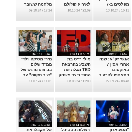
מפלסים ב-7
לאירוע קולולם
מלחמה ששובר
באוקטובר: ראיון
"להתחיל
את הרשת
17:24 / 09.10.24
22:09 / 10.10.24
10:11 / 13.10.24
עם אבא ואח של
מבראשית"
...
יוסי טהר הי"ד
...
...
אהבנו ברשת
אהבנו ברשת
אהבנו ברשת
אנשי זק"א: שנה
מולי רייט בת
מירי מסיקה וילדי
אחרי אסון 7
השבע בהרצאת
ממ"ד שלום
באוקטובר
TED מגלה את
בביצוע מרגש של
התאספו להרעיד
הסוד כיצד משחק
"שיר תקווה" עם
את הלבבות
יכול להשפיע על
משטרת ישראל
11:01 / 11.07.24
11:00 / 08.08.24
08:48 / 27.09.24
בקליפ עוצמתי
מוחם של ילדים
...
ומרגש
...
...
אהבנו ברשת
אהבנו ברשת
אהבנו ברשת
"מסע ארוך
ניצולות פסטיבל
אל תקבלו את