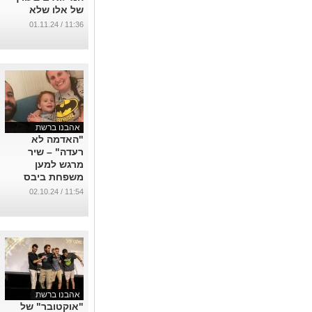
של אלו שלא
מגוייסים - קורע
11:36 / 01.11.24
(וידאו)
...
אהבנו ברשת
"האדמה לא
רעדה" – שיר
מרגש למען
משפחת ביבס
שעדיין בשבי
11:54 / 02.10.24
החמאס
...
אהבנו ברשת
"אוקטובר" של