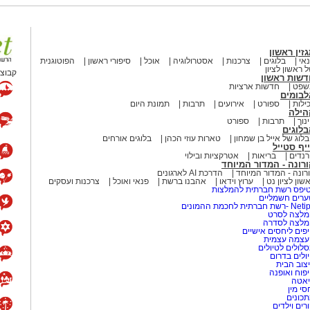
זין ראשון
אי
בלוגים
צרכנות
אסטרולוגיה
אוכל
סיפורי ראשון
הפוטוגנית
 ראשון לציון
קבוצת
דשות ראשון
שפט
חדשות ארציות
לבומים
ילות
ספורט
אירועים
תרבות
תמונת היום
הילה
נוך
תרבות
ספורט
לוגים
לוג של אייל בן שמחון
טארות עוזי הכהן
בלוגים אורחים
יף סטייל
נדים
בריאות
אטרקציות ובילוי
רונה - המדור המיוחד
רונה - המדור המיוחד
הדרכת AI לארגונים
שון לציון נט
ערוץ וידאו
אהבנו ברשת
פנאי ואוכל
צרכנות ועסקים
יפס רשת חברתית להמלצות
רים חשמליים
-רשת חברתית לחכמת ההמונים
לצה לסרט
מלצה לסדרה
פים ליחסים אישיים
עצמה עצמית
לולים לטיולים
ולים בדרום
צוב הבית
פוח ואופנה
אטה
סי מין
כונים
רים וילדים