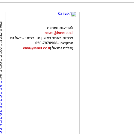
מג
פנ
להודעות מערכת
של
news@isnet.co.il
ח
מ
פרסום באתר ראשון נט ורשת ישראל נט
א
התקשרו -
050-7870908
רכ
(אלדה נתנאל )
elda@isnet.co.il
ק
חי
הב
הב
לי
טר
קו
קו
רא
נט
שע
Netips 
המ
ה
טי
ה
מס
טי
עי
טי
די
יח
מת
הו