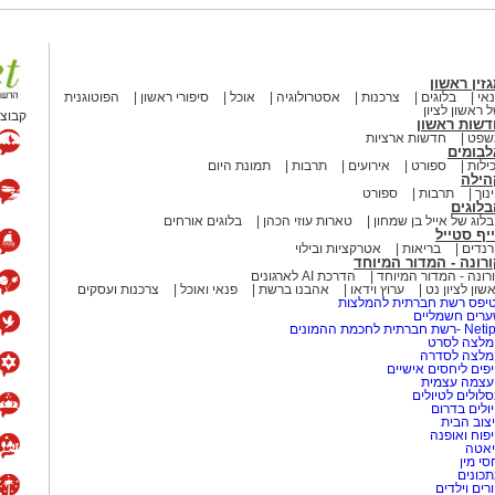
זין ראשון
אי
בלוגים
צרכנות
אסטרולוגיה
אוכל
סיפורי ראשון
הפוטוגנית
 ראשון לציון
קבוצת
דשות ראשון
שפט
חדשות ארציות
לבומים
ילות
ספורט
אירועים
תרבות
תמונת היום
הילה
נוך
תרבות
ספורט
לוגים
לוג של אייל בן שמחון
טארות עוזי הכהן
בלוגים אורחים
יף סטייל
נדים
בריאות
אטרקציות ובילוי
רונה - המדור המיוחד
רונה - המדור המיוחד
הדרכת AI לארגונים
שון לציון נט
ערוץ וידאו
אהבנו ברשת
פנאי ואוכל
צרכנות ועסקים
יפס רשת חברתית להמלצות
רים חשמליים
-רשת חברתית לחכמת ההמונים
לצה לסרט
מלצה לסדרה
פים ליחסים אישיים
עצמה עצמית
לולים לטיולים
ולים בדרום
צוב הבית
פוח ואופנה
אטה
סי מין
כונים
רים וילדים