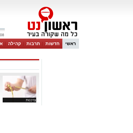
08 אוגוסט 2026 / 02:28
ראשי
חדשות
תרבות
קהילה
או
מ
ה
א
צרכנות