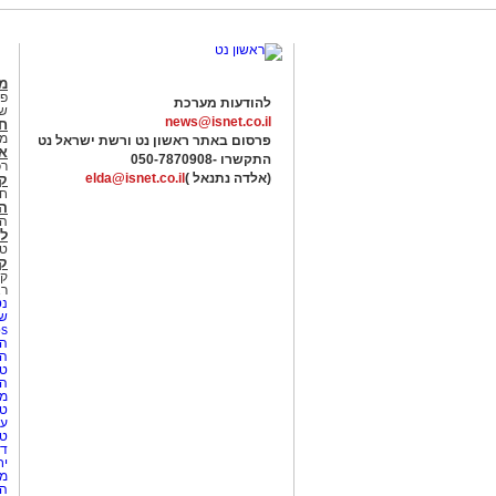
מג
פנ
להודעות מערכת
של
news@isnet.co.il
ח
מ
פרסום באתר ראשון נט ורשת ישראל נט
א
התקשרו -
050-7870908
רכ
(אלדה נתנאל )
elda@isnet.co.il
ק
חי
הב
הב
לי
טר
קו
קו
רא
נט
שע
Netips 
המ
ה
טי
ה
מס
טי
עי
טי
די
יח
מת
הו